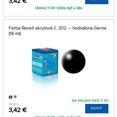
3,42 €
Utorok 11.08. môže byť u Vás
Farba Revell akrylová č. 302 – hodvábna čierna
(18 ml)
NA SKLADE NAD 5 KS
36302
3,42 €
KÚPIŤ