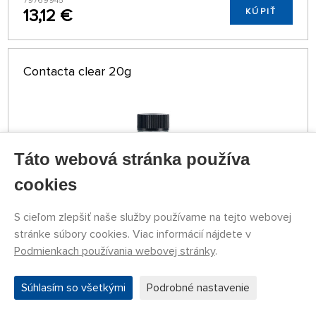
79769945
13,12 €
KÚPIŤ
Contacta clear 20g
Táto webová stránka používa
cookies
S cieľom zlepšiť naše služby používame na tejto webovej
stránke súbory cookies. Viac informácií nájdete v
Podmienkach používania webovej stránky
.
NA SKLADE NAD 5 KS
4039609
4,54 €
KÚPIŤ
Súhlasím so všetkými
Podrobné nastavenie
Utorok 11.08. môže byť u Vás