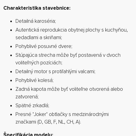
Charakteristika stavebnice:
Detailná karoséria;
Autentická reprodukcia obytnej plochy s kuchyňou,
sedadlami a skriňami;
Pohyblivé posuvné dvere;
Stúpajúca strecha môže byť postavená v dvoch
voliteľných pozíciách;
Detailný motor s protiľahlými valcami;
Pohyblivé kolesá;
Zadná kapota môže byť voliteľne otvorená alebo
zatvorená;
Spätné zrkadlá;
Presné "Joker" obtlačky s medzinárodnými
značkami (D, GB, F, NL, CH, A).
Špecifikácia modelu: