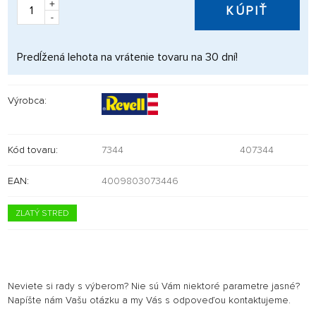
+
KÚPIŤ
-
Predĺžená lehota na vrátenie tovaru na 30 dní!
Výrobca:
Kód tovaru:
7344
407344
EAN:
4009803073446
ZLATÝ STRED
Neviete si rady s výberom? Nie sú Vám niektoré parametre jasné?
Napíšte nám Vašu otázku a my Vás s odpoveďou kontaktujeme.