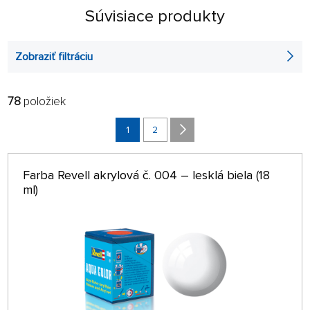
Súvisiace produkty
Zobraziť filtráciu
78
položiek
FILTROVAŤ:
RADIŤ:
ABECEDNE
1
2
len na sklade
64 NA STRÁNKE
Farba Revell akrylová č. 004 – lesklá biela (18
ml)