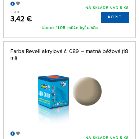
NA SKLADE NAD 5 KS
36176
3,42 €
KÚPIŤ
Utorok 11.08. môže byť u Vás
Farba Revell akrylová č. 089 – matná béžová (18
ml)
NA SKLADE NAD 5 KS