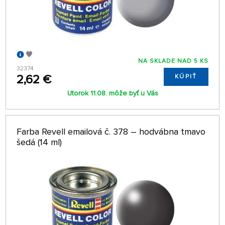
NA SKLADE NAD 5 KS
32374
2,62 €
KÚPIŤ
Utorok 11.08. môže byť u Vás
Farba Revell emailová č. 378 – hodvábna tmavo
šedá (14 ml)