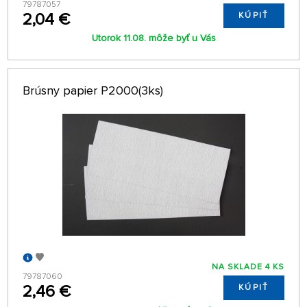
79787057
2,04 €
KÚPIŤ
Utorok 11.08. môže byť u Vás
Brúsny papier P2000(3ks)
NA SKLADE 4 KS
79787060
2,46 €
KÚPIŤ