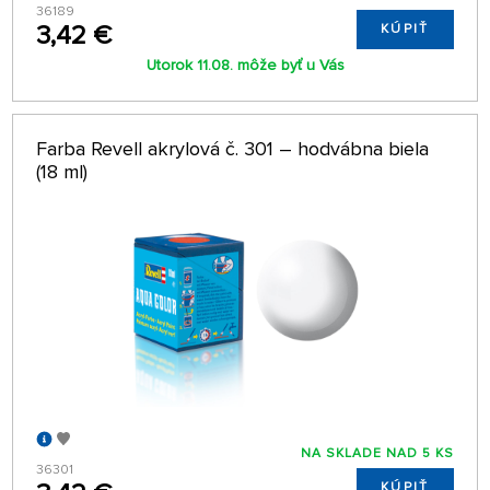
36189
3,42 €
KÚPIŤ
Utorok 11.08. môže byť u Vás
Farba Revell akrylová č. 301 – hodvábna biela
(18 ml)
NA SKLADE NAD 5 KS
36301
KÚPIŤ