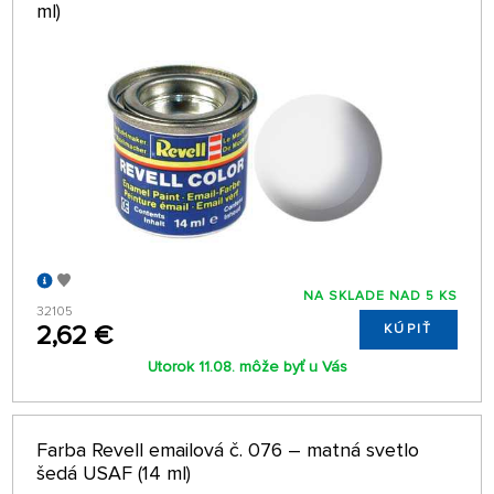
ml)
NA SKLADE NAD 5 KS
32105
2,62 €
KÚPIŤ
Utorok 11.08. môže byť u Vás
Farba Revell emailová č. 076 – matná svetlo
šedá USAF (14 ml)