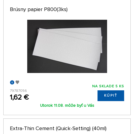
Brúsny papier P800(3ks)
NA SKLADE 5 KS
79787056
1,62 €
KÚPIŤ
Utorok 11.08. môže byť u Vás
Extra-Thin Cement (Quick-Setting) (40ml)