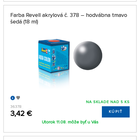
Farba Revell akrylová č. 378 – hodvábna tmavo
šedá (18 ml)
NA SKLADE NAD 5 KS
36378
3,42 €
KÚPIŤ
Utorok 11.08. môže byť u Vás