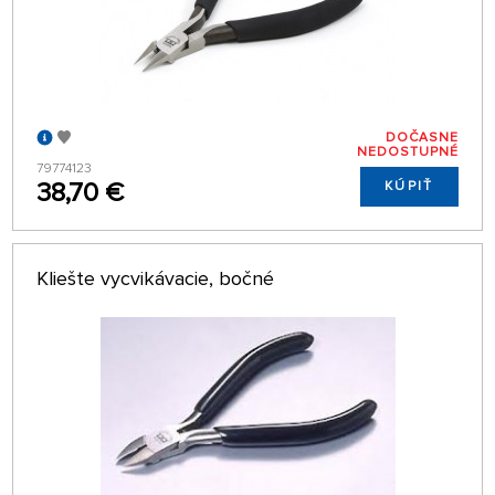
DOČASNE
NEDOSTUPNÉ
79774123
38,70 €
KÚPIŤ
Kliešte vycvikávacie, bočné