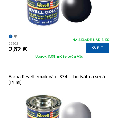
NA SKLADE NAD 5 KS
32302
2,62 €
KÚPIŤ
Utorok 11.08. môže byť u Vás
Farba Revell emailová č. 374 – hodvábna šedá
(14 ml)