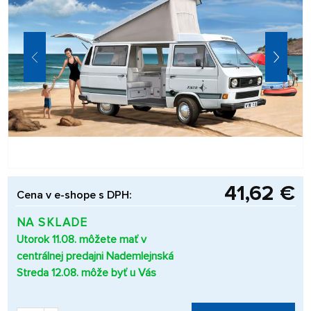
41,62 €
Cena v e-shope s DPH:
NA SKLADE
Utorok 11.08. môžete mať v
centrálnej predajni Nademlejnská
Streda 12.08. môže byť u Vás