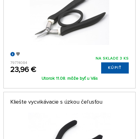
NA SKLADE 3 KS
79774084
23,96 €
KÚPIŤ
Utorok 11.08. môže byť u Vás
Kliešte vycvikávacie s úzkou čeľusťou