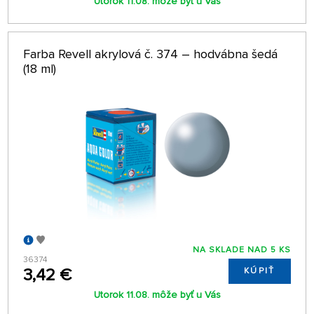
Utorok 11.08. môže byť u Vás
Farba Revell akrylová č. 374 – hodvábna šedá
(18 ml)
NA SKLADE NAD 5 KS
36374
3,42 €
KÚPIŤ
Utorok 11.08. môže byť u Vás