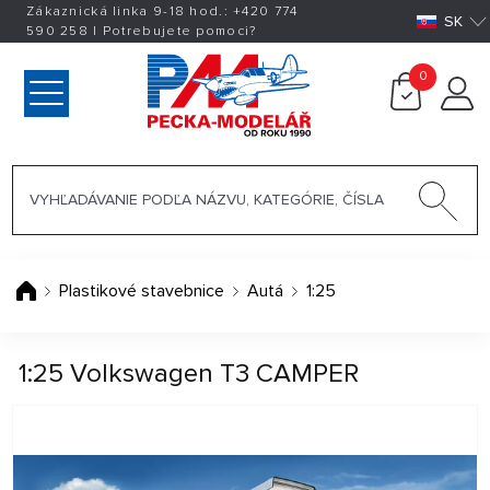
Zákaznická linka 9-18 hod.:
+420
774
SK
590 258
|
Potrebujete pomoci?
0
Plastikové stavebnice
Autá
1:25
1:25 Volkswagen T3 CAMPER