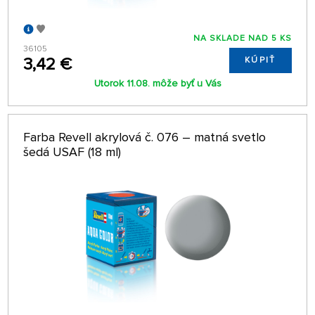
NA SKLADE NAD 5 KS
36105
3,42 €
KÚPIŤ
Utorok 11.08. môže byť u Vás
Farba Revell akrylová č. 076 – matná svetlo
šedá USAF (18 ml)