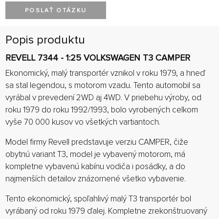
POSLAŤ OTÁZKU
Popis produktu
REVELL 7344 - 1:25 VOLKSWAGEN T3 CAMPER
Ekonomický, malý transportér vznikol v roku 1979, a hneď
sa stal legendou, s motorom vzadu. Tento automobil sa
vyrábal v prevedení 2WD aj 4WD. V priebehu výroby, od
roku 1979 do roku 1992/1993, bolo vyrobených celkom
vyše 70 000 kusov vo všetkých vartiantoch.
Model firmy Revell predstavuje verziu CAMPER, čiže
obytnú variant T3, model je vybavený motorom, má
kompletne vybavenú kabínu vodiča i posádky, a do
najmenších detailov znázornené všetko vybavenie.
Tento ekonomický, spoľahlivý malý T3 transportér bol
vyrábaný od roku 1979 ďalej. Kompletne zrekonštruovaný