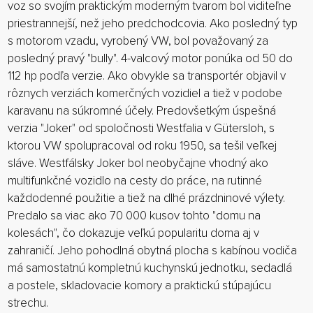
voz so svojím praktickým moderným tvarom bol viditeľne
priestrannejší, než jeho predchodcovia. Ako posledný typ
s motorom vzadu, vyrobený VW, bol považovaný za
posledný pravý "bully". 4-valcový motor ponúka od 50 do
112 hp podľa verzie. Ako obvykle sa transportér objavil v
rôznych verziách komerčných vozidiel a tiež v podobe
karavanu na súkromné ​​účely. Predovšetkým úspešná
verzia "Joker" od spoločnosti Westfalia v Gütersloh, s
ktorou VW spolupracoval od roku 1950, sa tešil veľkej
sláve. Westfálsky Joker bol neobyčajne vhodný ako
multifunkčné vozidlo na cesty do práce, na rutinné
každodenné použitie a tiež na dlhé prázdninové výlety.
Predalo sa viac ako 70 000 kusov tohto "domu na
kolesách", čo dokazuje veľkú popularitu doma aj v
zahraničí. Jeho pohodlná obytná plocha s kabínou vodiča
má samostatnú kompletnú kuchynskú jednotku, sedadlá
a postele, skladovacie komory a praktickú stúpajúcu
strechu.