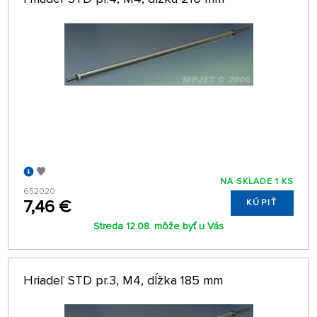
NA SKLADE 1 KS
652020
7,46 €
KÚPIŤ
Streda 12.08. môže byť u Vás
Hriadeľ STD pr.3, M4, dĺžka 185 mm