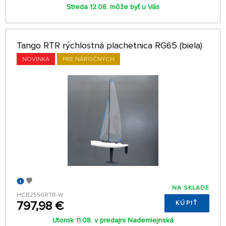
Streda 12.08. môže byť u Vás
Tango RTR rýchlostná plachetnica RG65 (biela)
NOVINKA
PRE NÁROČNÝCH
NA SKLADE
HCB2556RTR-W
797,98 €
KÚPIŤ
Utorok 11.08. v predajni Nademlejnská