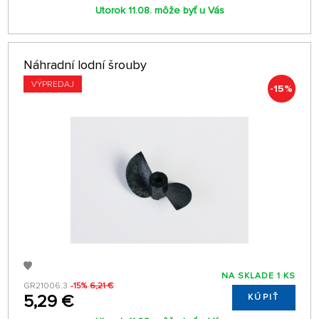
Utorok 11.08. môže byť u Vás
Náhradní lodní šrouby
VÝPREDAJ
-15%
NA SKLADE 1 KS
GR21006.3
-15%
6,21 €
5,29 €
KÚPIŤ