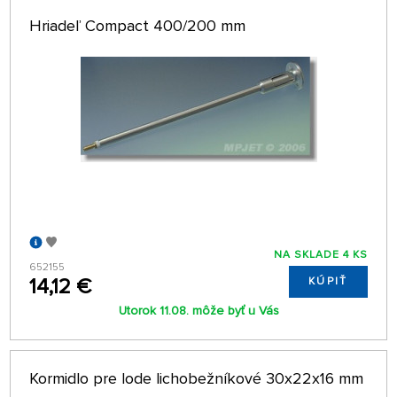
Hriadeľ Compact 400/200 mm
NA SKLADE 4 KS
652155
14,12 €
KÚPIŤ
Utorok 11.08. môže byť u Vás
Kormidlo pre lode lichobežníkové 30x22x16 mm