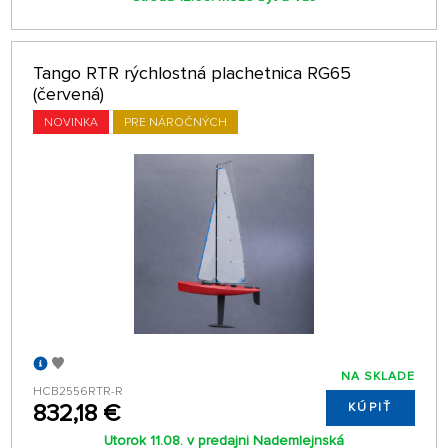
Tango RTR rýchlostná plachetnica RG65
(červená)
NOVINKA
PRE NÁROČNÝCH
NA SKLADE
HCB2556RTR-R
832,18 €
KÚPIŤ
Utorok 11.08. v predajni Nademlejnská