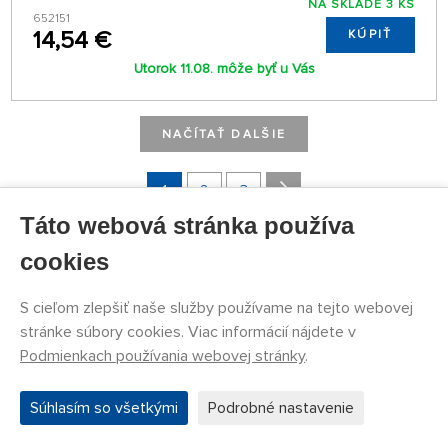
NA SKLADE 3 KS
652151
14,54 €
KÚPIŤ
Utorok 11.08. môže byť u Vás
NAČÍTAŤ DALŠIE
1
2
3
Táto webová stránka používa
cookies
S cieľom zlepšiť naše služby používame na tejto webovej
stránke súbory cookies. Viac informácií nájdete v
Podmienkach používania webovej stránky
.
Súhlasím so všetkými
Podrobné nastavenie
REGISTRÁCIA BULLETINU