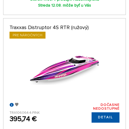
Streda 12.08. môže byť u Vás
Traxxas Distruptor 4S RTR (ružový)
PRE NÁROČNÝCH
DOČASNE
NEDOSTUPNÉ
TRA106064-4-PINK
395,74 €
DETAIL