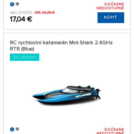
DOČASNE
NEDOSTUPNÉ
ABC-2179792
-18%
20,79 €
17,04 €
KÚPIŤ
RC rychlostní katamarán Mini Shark 2.4GHz
RTR (Blue)
ZA ĽUDOVKU
DOČASNE
NEDOSTUPNÉ