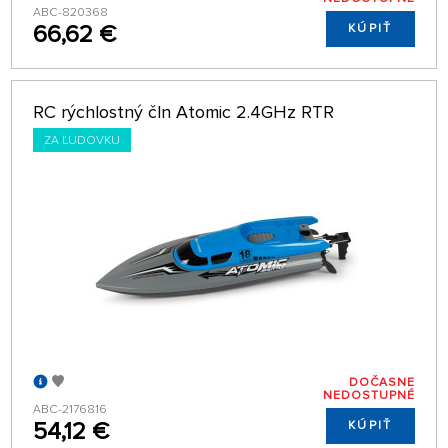
ABC-820368
66,62 €
KÚPIŤ
RC rýchlostný čln Atomic 2.4GHz RTR
ZA ĽUDOVKU
DOČASNE
NEDOSTUPNÉ
ABC-2176816
54,12 €
KÚPIŤ