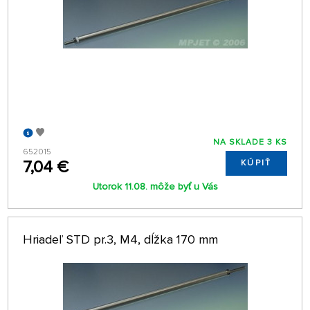
NA SKLADE 3 KS
652015
7,04 €
KÚPIŤ
Utorok 11.08. môže byť u Vás
Hriadeľ STD pr.3, M4, dĺžka 170 mm