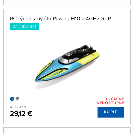
RC rýchlostný čln Rowing H10 2.4GHz RTR
ZA ĽUDOVKU
DOČASNE
NEDOSTUPNÉ
ABC-923539
29,12 €
KÚPIŤ