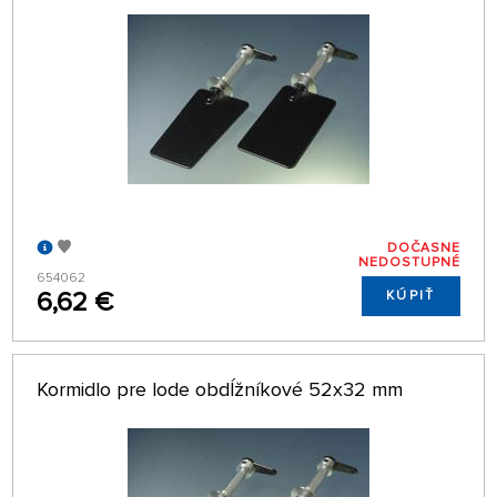
DOČASNE
NEDOSTUPNÉ
654062
6,62 €
KÚPIŤ
Kormidlo pre lode obdĺžníkové 52x32 mm