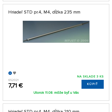
Hriadeľ STD pr.4, M4, dĺžka 235 mm
NA SKLADE 3 KS
652021
7,71 €
KÚPIŤ
Utorok 11.08. môže byť u Vás
Hriadeľ STD pr.4, M4, dĺžka 210 mm