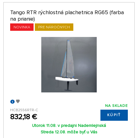
Tango RTR rýchlostná plachetnica RG65 (farba
na prianie)
NOVINKA
PRE NÁROČNÝCH
NA SKLADE
HCB2556RTR-C
832,18 €
KÚPIŤ
Utorok 11.08. v predajni Nademlejnská
Streda 12.08. môže byť u Vás