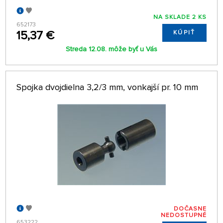
NA SKLADE 2 KS
652173
15,37 €
KÚPIŤ
Streda 12.08. môže byť u Vás
Spojka dvojdielna 3,2/3 mm, vonkajší pr. 10 mm
DOČASNE
NEDOSTUPNÉ
653222