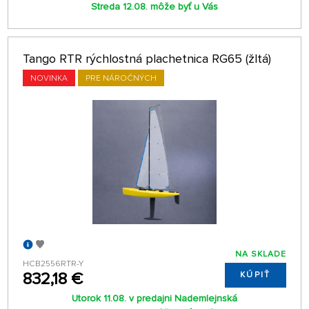
Streda 12.08. môže byť u Vás
Tango RTR rýchlostná plachetnica RG65 (žltá)
NOVINKA
PRE NÁROČNÝCH
NA SKLADE
HCB2556RTR-Y
832,18 €
KÚPIŤ
Utorok 11.08. v predajni Nademlejnská