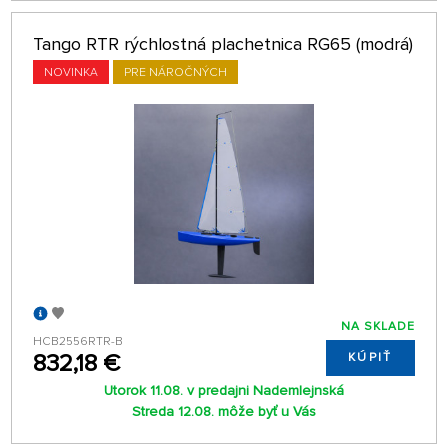
Tango RTR rýchlostná plachetnica RG65 (modrá)
NOVINKA
PRE NÁROČNÝCH
NA SKLADE
HCB2556RTR-B
832,18 €
KÚPIŤ
Utorok 11.08. v predajni Nademlejnská
Streda 12.08. môže byť u Vás