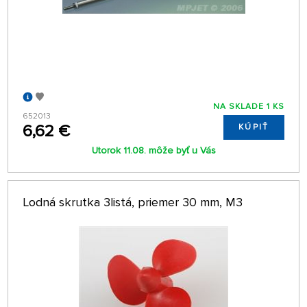
NA SKLADE 1 KS
652013
6,62 €
KÚPIŤ
Utorok 11.08. môže byť u Vás
Lodná skrutka 3listá, priemer 30 mm, M3