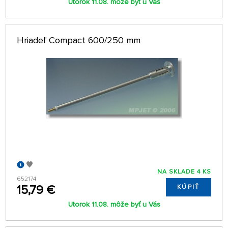
Utorok 11.08. môže byť u Vás
Hriadeľ Compact 600/250 mm
NA SKLADE 4 KS
652174
15,79 €
KÚPIŤ
Utorok 11.08. môže byť u Vás