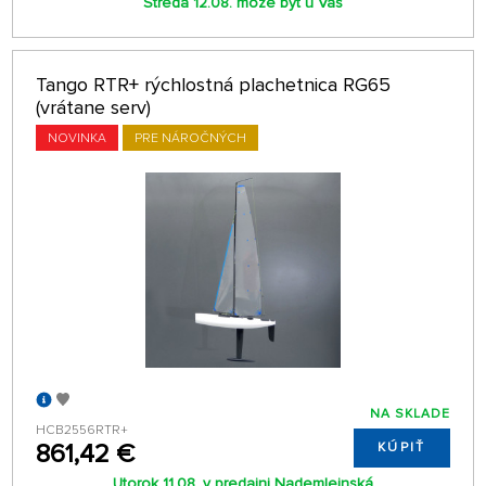
Streda 12.08. môže byť u Vás
Tango RTR+ rýchlostná plachetnica RG65
(vrátane serv)
NOVINKA
PRE NÁROČNÝCH
NA SKLADE
HCB2556RTR+
861,42 €
KÚPIŤ
Utorok 11.08. v predajni Nademlejnská