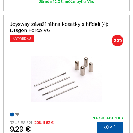
Streda 12.08. môže byť u Vás
Joysway závaží ráhna kosatky s hřídelí (4):
Dragon Force V6
VÝPREDAJ
-20%
NA SKLADE 1 KS
RZ-JS-881521
-20%
11,62 €
9,29 €
KÚPIŤ