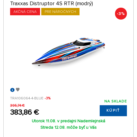
Traxxas Distruptor 4S RTR (modrý)
AKČNÁ CENA
PRE NÁROČNÝCH
-3%
TRA106064-4-BLUE
-3%
NA SKLADE
395,74 €
383,86 €
KÚPIŤ
Utorok 11.08. v predajni Nademlejnská
Streda 12.08. môže byť u Vás