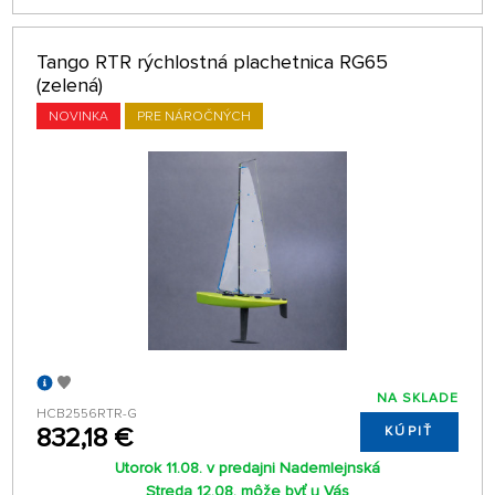
Tango RTR rýchlostná plachetnica RG65
(zelená)
NOVINKA
PRE NÁROČNÝCH
NA SKLADE
HCB2556RTR-G
832,18 €
KÚPIŤ
Utorok 11.08. v predajni Nademlejnská
Streda 12.08. môže byť u Vás