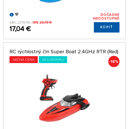
DOČASNE
NEDOSTUPNÉ
ABC-2179791
-18%
20,79 €
17,04 €
KÚPIŤ
RC rýchlostný čln Super Boat 2.4GHz RTR (Red)
AKČNÁ CENA
ZA ĽUDOVKU
-18%