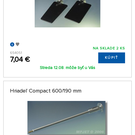
NA SKLADE 2 KS
654051
7,04 €
KÚPIŤ
Streda 12.08. môže byť u Vás
Hriadeľ Compact 600/190 mm