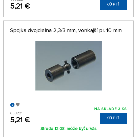
5,21 €
KÚPIŤ
Spojka dvojdielna 2,3/3 mm, vonkajší pr. 10 mm
NA SKLADE 3 KS
653221
5,21 €
KÚPIŤ
Streda 12.08. môže byť u Vás