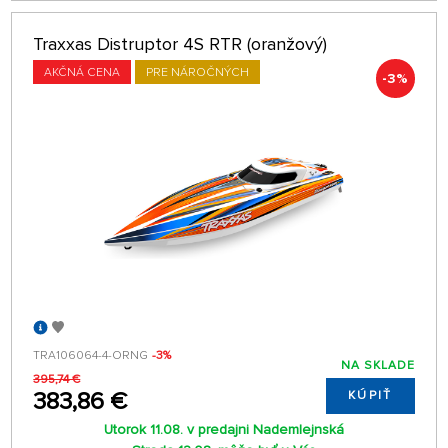
Traxxas Distruptor 4S RTR (oranžový)
AKČNÁ CENA
PRE NÁROČNÝCH
-3%
TRA106064-4-ORNG
-3%
NA SKLADE
395,74 €
383,86 €
KÚPIŤ
Utorok 11.08. v predajni Nademlejnská