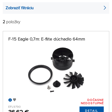
Elektro-dúchadlá
Zobraziť filtráciu
2
položky
FILTROVAŤ:
VÝROBCOVIA
F-15 Eagle 0,7m: E-flite dúchadlo 64mm
POBOČKA
len na sklade
RADIŤ:
NAJPREDÁVANEJŠIE
32 NA STRÁNKE
DOČASNE
NEDOSTUPNÉ
EFL9790
DETAIL