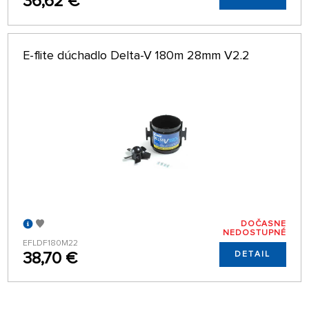
36,62 €
E-flite dúchadlo Delta-V 180m 28mm V2.2
DOČASNE
NEDOSTUPNÉ
EFLDF180M22
38,70 €
DETAIL