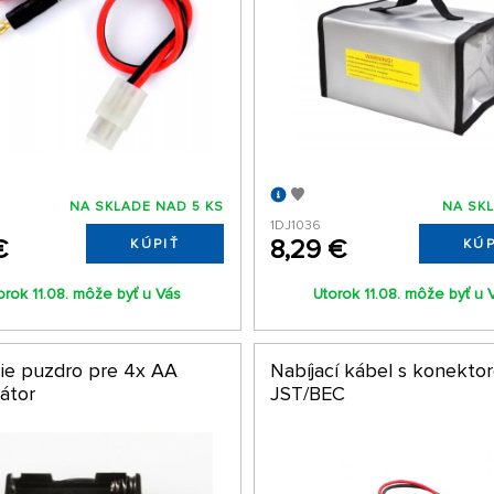
NA SKLADE NAD 5 KS
NA SKL
1DJ1036
€
8,29 €
KÚPIŤ
KÚP
orok 11.08. môže byť u Vás
Utorok 11.08. môže byť u 
cie puzdro pre 4x AA
Nabíjací kábel s konekto
átor
JST/BEC