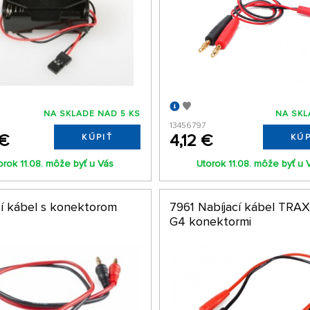
NA SKLADE NAD 5 KS
NA SKL
13456797
 €
4,12 €
KÚPIŤ
KÚP
orok 11.08. môže byť u Vás
Utorok 11.08. môže byť u 
cí kábel s konektorom
7961 Nabíjací kábel TRA
G4 konektormi