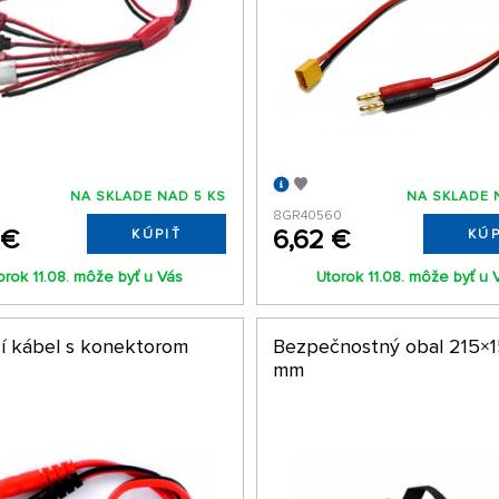
NA SKLADE NAD 5 KS
NA SKLADE 
8GR40560
 €
6,62 €
KÚPIŤ
KÚP
orok 11.08. môže byť u Vás
Utorok 11.08. môže byť u 
cí kábel s konektorom
Bezpečnostný obal 215×1
mm