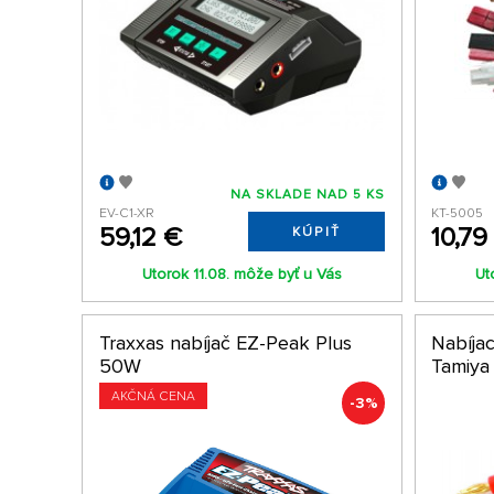
NA SKLADE NAD 5 KS
EV-C1-XR
KT-5005
59,12 €
10,79
KÚPIŤ
Utorok 11.08. môže byť u Vás
Ut
Traxxas nabíjač EZ-Peak Plus
Nabíja
50W
Tamiya
AKČNÁ CENA
-3%