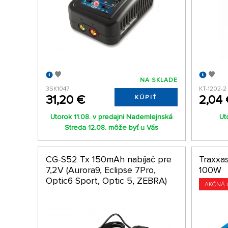
NA SKLADE
3SK1047
KT-1202-2
31,20 €
2,04
KÚPIŤ
Utorok 11.08. v predajni Nademlejnská
Ut
Streda 12.08. môže byť u Vás
CG-S52 Tx 150mAh nabíjač pre
Traxxa
7,2V (Aurora9, Eclipse 7Pro,
100W
Optic6 Sport, Optic 5, ZEBRA)
AKČNÁ 