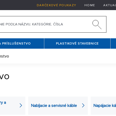
DARČEKOVÉ POUKAZY
HOME
AKTUA
A PRÍSLUŠENSTVO
PLASTIKOVÉ STAVEBNICE
nstvo
tvo
ory
,
sieťové zdroje
aj
bezpečnostné vaky
.
Bezpečnostné obal
balancery
, ktoré vyrovnávajú napätie na jednotlivých článkoch.
ry a
Nabíjacie a servisné káble
Napájacie ká