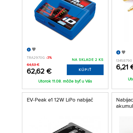
TRA2970G
-3%
NA SKLADE 2 KS
13458790
64,53 €
6,21 
62,62 €
KÚPIŤ
Ut
Utorok 11.08. môže byť u Vás
EV-Peak e1 12W LiPo nabíjač
Nabíja
akumul