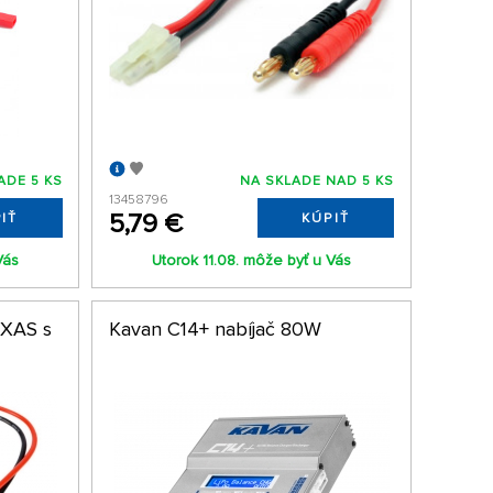
ADE 5 KS
NA SKLADE NAD 5 KS
13458796
5,79 €
IŤ
KÚPIŤ
Vás
Utorok 11.08. môže byť u Vás
XXAS s
Kavan C14+ nabíjač 80W