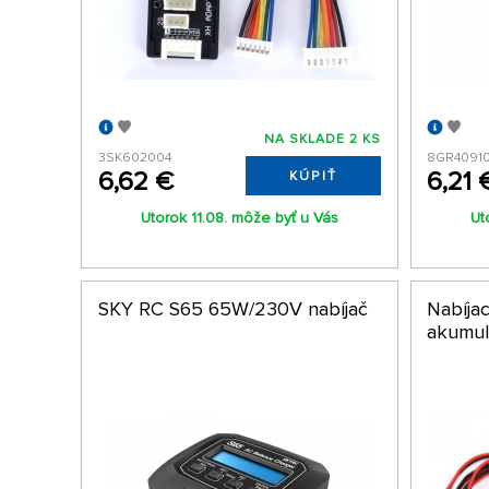
NA SKLADE 2 KS
3SK602004
8GR4091
6,62 €
6,21 
KÚPIŤ
Utorok 11.08. môže byť u Vás
Ut
SKY RC S65 65W/230V nabíjač
Nabíjac
akumul