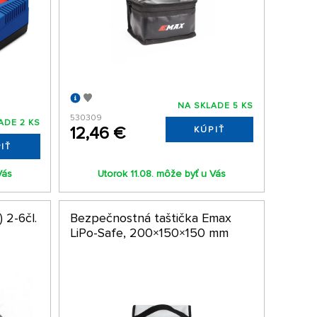
NA SKLADE 5 KS
530309
ADE 2 KS
12,46 €
KÚPIŤ
IŤ
Vás
Utorok 11.08. môže byť u Vás
 2-6čl.
Bezpečnostná taštička Emax
LiPo-Safe, 200×150×150 mm