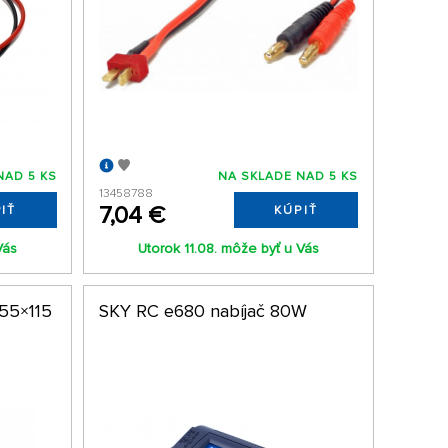
NAD 5 KS
NA SKLADE NAD 5 KS
13458788
7,04 €
IŤ
KÚPIŤ
Vás
Utorok 11.08. môže byť u Vás
55×115
SKY RC e680 nabíjač 80W