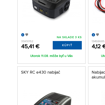
NA SKLADE 3 KS
3SK10152
13458685
45,41 €
4,12 
KÚPIŤ
Utorok 11.08. môže byť u Vás
Ut
SKY RC e430 nabíjač
Nabíja
akumul