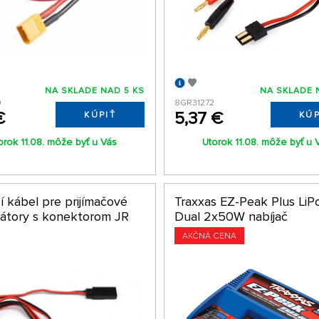
NA SKLADE NAD 5 KS
NA SKLADE 
0
8GR31272
€
5,37 €
KÚPIŤ
KÚP
orok 11.08. môže byť u Vás
Utorok 11.08. môže byť u 
í kábel pre prijímačové
Traxxas EZ-Peak Plus Li
átory s konektorom JR
Dual 2x50W nabíjač
AKČNÁ CENA