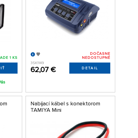
DOČASNE
ADE 1 KS
NEDOSTUPNÉ
3SK1149
62,07 €
IŤ
DETAIL
Vás
rom
Nabíjací kábel s konektorom
TAMIYA Mini