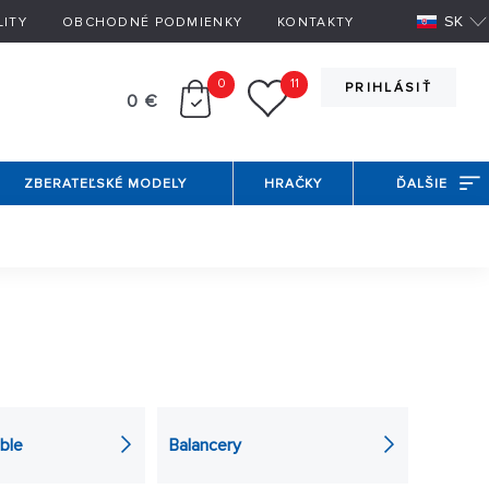
SK
LITY
OBCHODNÉ PODMIENKY
KONTAKTY
0
11
PRIHLÁSIŤ
0 €
ZBERATEĽSKÉ MODELY
HRAČKY
ĎALŠIE
y
sú určené na obmedzenie rizika spojeného s
 Kúpte si do svojho modelu len to najlepšie.
ble
Balancery