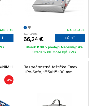
NAD 5 KS
NA SKLADE
KAV34.1014
66,24 €
IŤ
KÚPIŤ
Vás
Utorok 11.08. v predajni Nademlejnská
Streda 12.08. môže byť u Vás
Po/NiMH
Bezpečnostná taštička Emax
LiPo-Safe, 155×115×90 mm
-3%