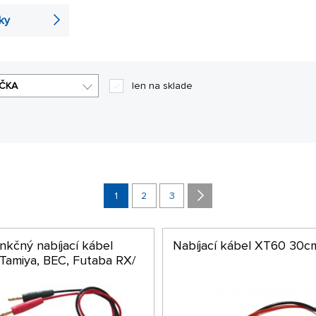
ky
ČKA
len na sklade
1
2
3
nkčný nabíjací kábel
Nabíjací kábel XT60 30c
 Tamiya, BEC, Futaba RX/