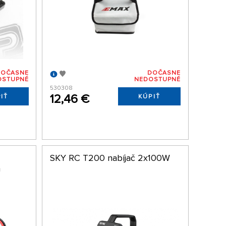
DOČASNE
DOČASNE
OSTUPNÉ
NEDOSTUPNÉ
530308
12,46 €
IŤ
KÚPIŤ
SKY RC T200 nabíjač 2x100W
m