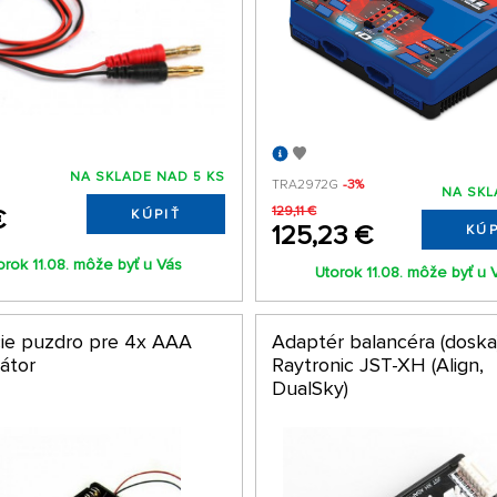
NA SKLADE NAD 5 KS
TRA2972G
-3%
NA SKL
129,11 €
€
KÚPIŤ
125,23 €
KÚP
orok 11.08. môže byť u Vás
Utorok 11.08. môže byť u 
cie puzdro pre 4x AAA
Adaptér balancéra (doska)
átor
Raytronic JST-XH (Align,
DualSky)