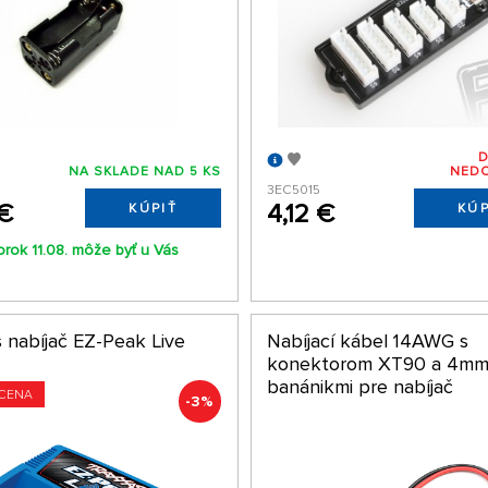
NA SKLADE NAD 5 KS
NED
3EC5015
 €
4,12 €
KÚPIŤ
KÚP
orok 11.08. môže byť u Vás
s nabíjač EZ-Peak Live
Nabíjací kábel 14AWG s
konektorom XT90 a 4m
banánikmi pre nabíjač
CENA
-3%