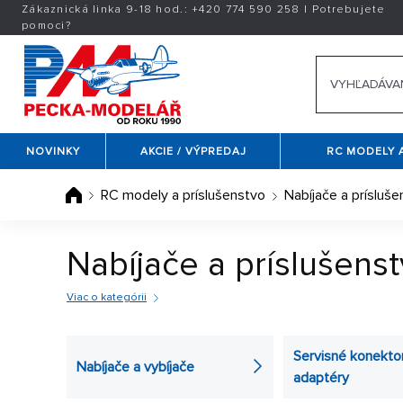
Zákaznická linka 9-18 hod.:
+420
774 590 258
|
Potrebujete
pomoci?
NOVINKY
AKCIE / VÝPREDAJ
RC MODELY 
RC modely a príslušenstvo
Nabíjače a prísluše
Nabíjače a príslušens
Viac o kategórii
Ponúkame nielen
nabíjače
, ale tiež
servisné konekt
nabíjaním akumulátorov. Ďalej v tejto sekcii nájdete
Servisné konekto
Nabíjače a vybíjače
adaptéry