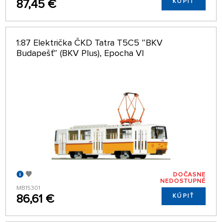
87,45 €
KÚPIŤ
1:87 Električka ČKD Tatra T5C5 ″BKV
Budapešť″ (BKV Plus), Epocha VI
DOČASNE
NEDOSTUPNÉ
MB15301
86,61 €
KÚPIŤ