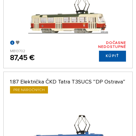
DOČASNE
NEDOSTUPNÉ
MB13702
87,45 €
KÚPIŤ
1:87 Električka ČKD Tatra T3SUCS ″DP Ostrava″
PRE NÁROČNÝCH