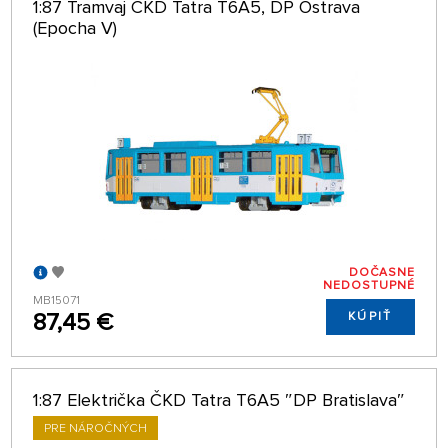
1:87 Tramvaj ČKD Tatra T6A5, DP Ostrava
(Epocha V)
DOČASNE
NEDOSTUPNÉ
MB15071
87,45 €
KÚPIŤ
1:87 Električka ČKD Tatra T6A5 ″DP Bratislava″
PRE NÁROČNÝCH