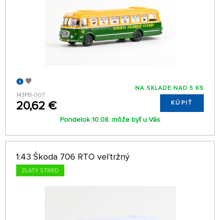
NA SKLADE NAD 5 KS
143PB-007
20,62 €
KÚPIŤ
Pondelok 10.08. môže byť u Vás
1:43 Škoda 706 RTO veľtržný
ZLATÝ STRED