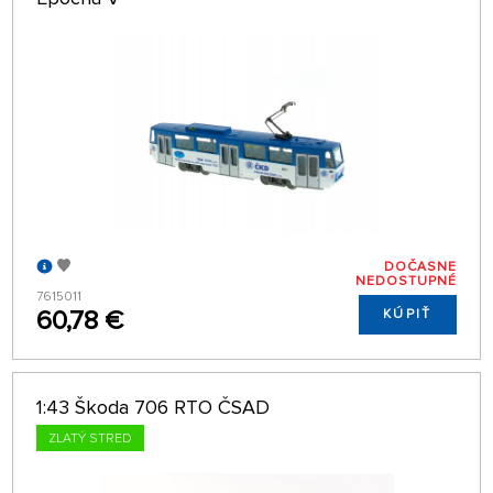
DOČASNE
NEDOSTUPNÉ
7615011
60,78 €
KÚPIŤ
1:43 Škoda 706 RTO ČSAD
ZLATÝ STRED