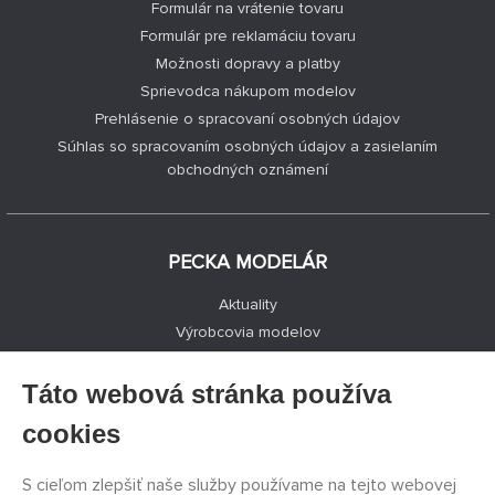
Formulár na vrátenie tovaru
Formulár pre reklamáciu tovaru
Možnosti dopravy a platby
Sprievodca nákupom modelov
Prehlásenie o spracovaní osobných údajov
Súhlas so spracovaním osobných údajov a zasielaním
obchodných oznámení
PECKA MODELÁR
Aktuality
Výrobcovia modelov
Voľné miesta
Kontakty
Táto webová stránka používa
Registrácia
cookies
Ochrana súkromia
Nastavenie cookies
S cieľom zlepšiť naše služby používame na tejto webovej