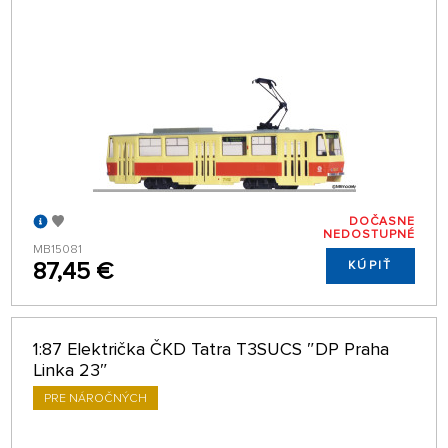
DOČASNE
NEDOSTUPNÉ
MB15081
87,45 €
KÚPIŤ
1:87 Električka ČKD Tatra T3SUCS ″DP Praha
Linka 23″
PRE NÁROČNÝCH