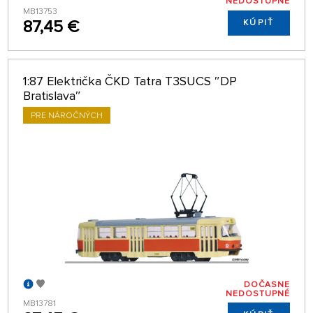
NEDOSTUPNÉ
MB13753
87,45 €
KÚPIŤ
1:87 Električka ČKD Tatra T3SUCS ″DP
Bratislava″
PRE NÁROČNÝCH
DOČASNE
NEDOSTUPNÉ
MB13781