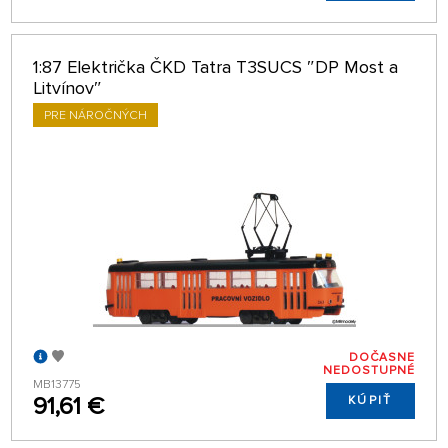
1:87 Električka ČKD Tatra T3SUCS ″DP Most a
Litvínov″
PRE NÁROČNÝCH
DOČASNE
NEDOSTUPNÉ
MB13775
91,61 €
KÚPIŤ