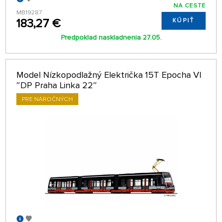
NA CESTE
MB19287
183,27 €
KÚPIŤ
Predpoklad naskladnenia 27.05.
Model Nízkopodlažný Električka 15T Epocha VI
″DP Praha Linka 22″
PRE NÁROČNÝCH