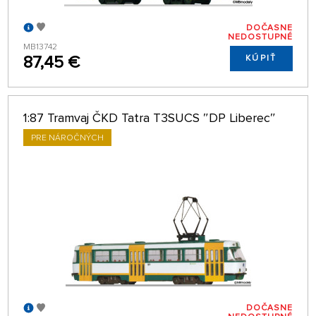
DOČASNE
NEDOSTUPNÉ
MB13742
87,45 €
KÚPIŤ
1:87 Tramvaj ČKD Tatra T3SUCS ″DP Liberec″
PRE NÁROČNÝCH
DOČASNE