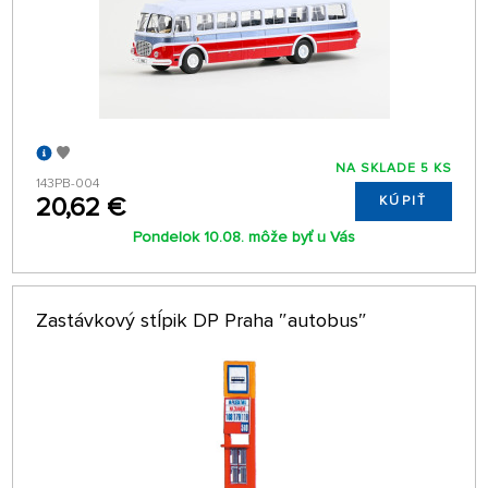
NA SKLADE 5 KS
143PB-004
20,62 €
KÚPIŤ
Pondelok 10.08. môže byť u Vás
Zastávkový stĺpik DP Praha ″autobus″