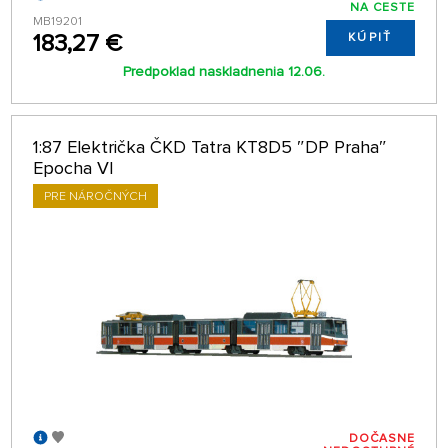
NA CESTE
MB19201
183,27 €
KÚPIŤ
Predpoklad naskladnenia 12.06.
1:87 Električka ČKD Tatra KT8D5 ″DP Praha″
Epocha VI
PRE NÁROČNÝCH
DOČASNE