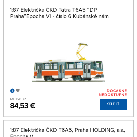
1:87 Električka ČKD Tatra T6A5 ″DP
Praha″Epocha VI - číslo 6 Kubánské nám.
DOČASNE
NEDOSTUPNÉ
MB15002
84,53 €
KÚPIŤ
1:87 Električka ČKD T6A5, Praha HOLDING, a.s.,
Epocha V