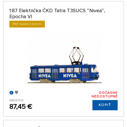
1:87 Električka ČKD Tatra T3SUCS ″Nivea″,
Epocha VI
PRE NÁROČNÝCH
DOČASNE
NEDOSTUPNÉ
MB14708
87,45 €
KÚPIŤ