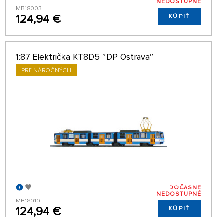
NEDOSTUPNÉ
MB18003
124,94 €
KÚPIŤ
1:87 Električka KT8D5 ″DP Ostrava″
PRE NÁROČNÝCH
DOČASNE
NEDOSTUPNÉ
MB18010
124,94 €
KÚPIŤ