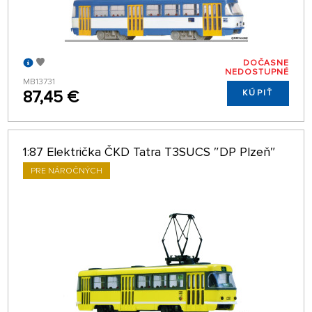
DOČASNE
NEDOSTUPNÉ
MB13731
87,45 €
KÚPIŤ
1:87 Električka ČKD Tatra T3SUCS ″DP Plzeň″
PRE NÁROČNÝCH