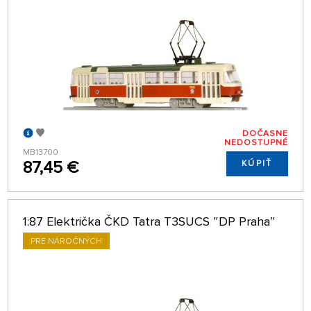
DOČASNE
NEDOSTUPNÉ
MB13700
87,45 €
KÚPIŤ
1:87 Električka ČKD Tatra T3SUCS ″DP Praha″
PRE NÁROČNÝCH