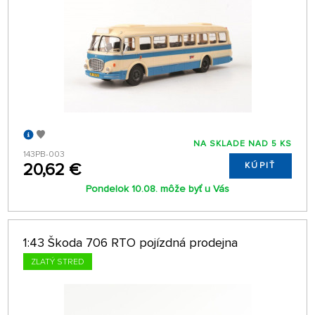
NA SKLADE NAD 5 KS
143PB-003
20,62 €
KÚPIŤ
Pondelok 10.08. môže byť u Vás
1:43 Škoda 706 RTO pojízdná prodejna
ZLATÝ STRED