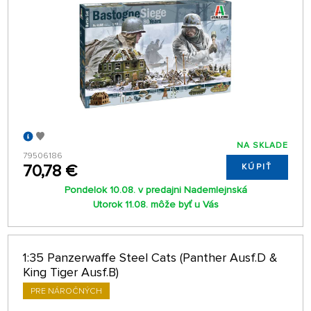
NA SKLADE
79506186
70,78 €
KÚPIŤ
Pondelok 10.08. v predajni Nademlejnská
Utorok 11.08. môže byť u Vás
1:35 Panzerwaffe Steel Cats (Panther Ausf.D &
King Tiger Ausf.B)
PRE NÁROČNÝCH