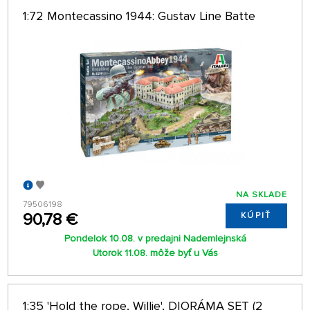
1:72 Montecassino 1944: Gustav Line Batte
NA SKLADE
79506198
90,78 €
KÚPIŤ
Pondelok 10.08. v predajni Nademlejnská
Utorok 11.08. môže byť u Vás
1:35 'Hold the rope, Willie', DIORÁMA SET (2