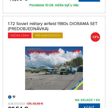
Pondelok 10.08. môže byť u Vás
1:72 Soviet military airfield 1980s DIORAMA SET
(PREDOBJEDNÁVKA)
AKČNÁ CENA
PRE NÁROČNÝCH
-13%
NA SKLADE 1 KS
ICM-DS7203
-13%
33,95 €
KÚPIŤ