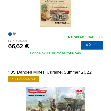
NA SKLADE NAD 5 KS
FOXPC35001
66,62 €
KÚPIŤ
Pondelok 10.08. môže byť u Vás
1:35 Danger! Mines! Ukraine, Summer 2022
PRE NÁROČNÝCH