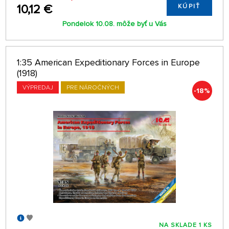
10,12 €
KÚPIŤ
Pondelok 10.08. môže byť u Vás
1:35 American Expeditionary Forces in Europe
(1918)
VÝPREDAJ
PRE NÁROČNÝCH
-18%
NA SKLADE 1 KS