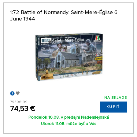
1:72 Battle of Normandy: Saint-Mere-Église 6
June 1944
NA SKLADE
79506199
74,53 €
KÚPIŤ
Pondelok 10.08. v predajni Nademlejnská
Utorok 11.08. môže byť u Vás