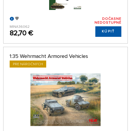
DOČASNE
NEDOSTUPNÉ
MINA36062
82,70 €
KÚPIŤ
1:35 Wehrmacht Armored Vehicles
PRE NÁROČNÝCH