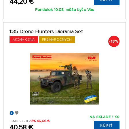
44,20 €
Pondelok 10.08. môže byť u Vás
1:35 Drone Hunters Diorama Set
AKČNÁ CENA
PRE NÁROČNÝCH
-13%
NA SKLADE 1 KS
ICMDS3531
-13%
46,66 €
40,58 €
KÚPIŤ