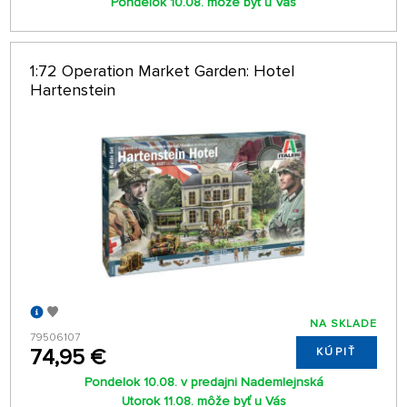
Pondelok 10.08. môže byť u Vás
1:72 Operation Market Garden: Hotel
Hartenstein
NA SKLADE
79506107
74,95 €
KÚPIŤ
Pondelok 10.08. v predajni Nademlejnská
Utorok 11.08. môže byť u Vás