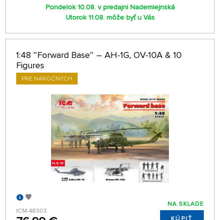
Pondelok 10.08. v predajni Nademlejnská
Utorok 11.08. môže byť u Vás
1:48 ″Forward Base″ – AH-1G, OV-10A & 10
Figures
PRE NÁROČNÝCH
NA SKLADE
ICM-48303
KÚPIŤ