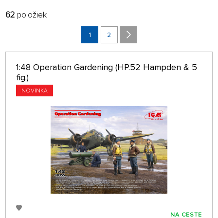
62
položiek
FILTROVAŤ:
RADIŤ:
VÝROBCOVIA
NAJNOVŠIE
1
2
POBOČKA
32 NA STRÁNKE
1:48 Operation Gardening (HP.52 Hampden & 5
len na sklade
fig.)
NOVINKA
NA CESTE