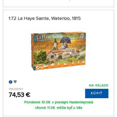
1:72 La Haye Sainte, Waterloo, 1815
NA SKLADE
79506197
74,53 €
KÚPIŤ
Pondelok 10.08. v predajni Nademlejnská
Utorok 11.08. môže byť u Vás