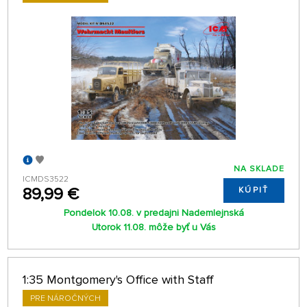
NA SKLADE
ICMDS3522
89,99 €
KÚPIŤ
Pondelok 10.08. v predajni Nademlejnská
Utorok 11.08. môže byť u Vás
1:35 Montgomery's Office with Staff
PRE NÁROČNÝCH