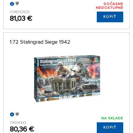
DOČASNE
NEDOSTUPNÉ
ICMDS3525
81,03 €
KÚPIŤ
1:72 Stalingrad Siege 1942
NA SKLADE
79506193
80,36 €
KÚPIŤ