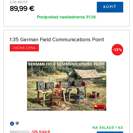
ICM-48355
89,99 €
KÚPIŤ
Predpoklad naskladnenia 31.08.
1:35 German Field Communications Point
AKČNÁ CENA
-13%
NA SKLADE 1 KS
MINA53002
-13%
11,62 €