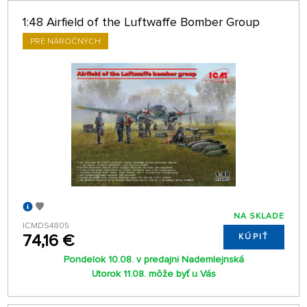
1:48 Airfield of the Luftwaffe Bomber Group
PRE NÁROČNÝCH
NA SKLADE
ICMDS4805
74,16 €
KÚPIŤ
Pondelok 10.08. v predajni Nademlejnská
Utorok 11.08. môže byť u Vás