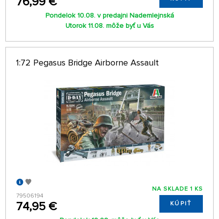
76,99 €
Pondelok 10.08. v predajni Nademlejnská
Utorok 11.08. môže byť u Vás
1:72 Pegasus Bridge Airborne Assault
NA SKLADE 1 KS
79506194
74,95 €
KÚPIŤ