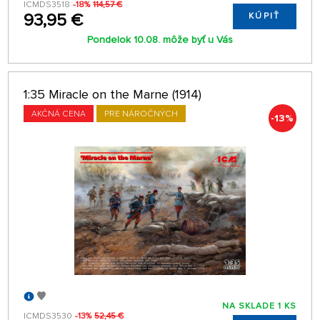
ICMDS3518
-18%
114,57 €
93,95 €
KÚPIŤ
Pondelok 10.08. môže byť u Vás
1:35 Miracle on the Marne (1914)
AKČNÁ CENA
PRE NÁROČNÝCH
-13%
NA SKLADE 1 KS
ICMDS3530
-13%
52,45 €