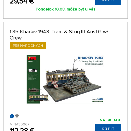
29,54 €
Pondelok 10.08. môže byť u Vás
1:35 Kharkiv 1943: Tram & Stug.III Ausf.G w/
Crew
PRE NÁROČNÝCH
NA SKLADE
MINA36067
112,28 €
KÚPIŤ