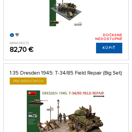
DOČASNE
NEDOSTUPNÉ
MINA36072
82,70 €
KÚPIŤ
1:35 Dresden 1945: T-34/85 Field Repair (Big Set)
PRE NÁROČNÝCH