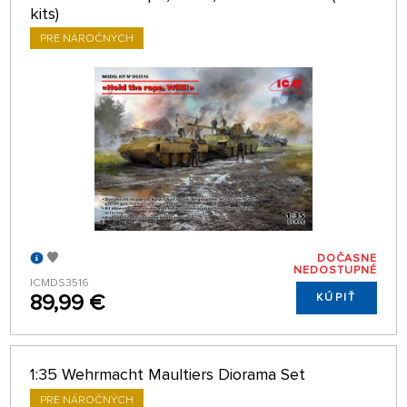
kits)
PRE NÁROČNÝCH
DOČASNE
NEDOSTUPNÉ
ICMDS3516
89,99 €
KÚPIŤ
1:35 Wehrmacht Maultiers Diorama Set
PRE NÁROČNÝCH