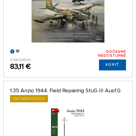
DOČASNE
NEDOSTUPNÉ
ICMDS4804
83,11 €
KÚPIŤ
1:35 Anzio 1944: Field Repairing StuG III Ausf.G
PRE NÁROČNÝCH