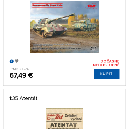
DOČASNE
NEDOSTUPNÉ
ICMDS3524
67,49 €
KÚPIŤ
1:35 Atentát