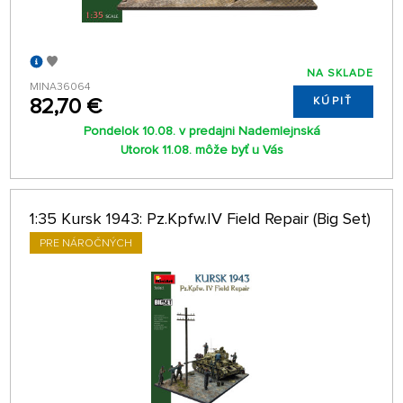
NA SKLADE
MINA36064
82,70 €
KÚPIŤ
Pondelok 10.08. v predajni Nademlejnská
Utorok 11.08. môže byť u Vás
1:35 Kursk 1943: Pz.Kpfw.IV Field Repair (Big Set)
PRE NÁROČNÝCH