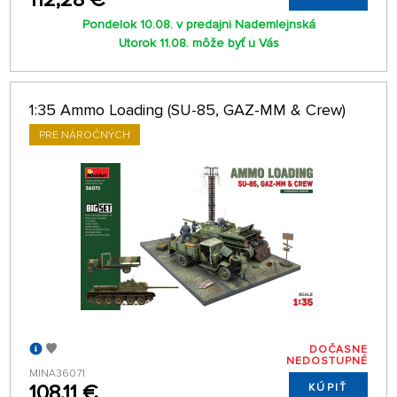
Pondelok 10.08. v predajni Nademlejnská
Utorok 11.08. môže byť u Vás
1:35 Ammo Loading (SU-85, GAZ-MM & Crew)
PRE NÁROČNÝCH
DOČASNE
NEDOSTUPNÉ
MINA36071
108,11 €
KÚPIŤ