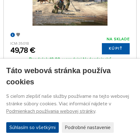
NA SKLADE
ICM-35018
49,78 €
KÚPIŤ
Pondelok 10.08. v predajni Nademlejnská
Utorok 11.08. môže byť u Vás
Táto webová stránka používa
cookies
NAČÍTAŤ DALŠIE
S cieľom zlepšiť naše služby používame na tejto webovej
stránke súbory cookies. Viac informácií nájdete v
1
2
Podmienkach používania webovej stránky
.
Súhlasím so všetkými
Podrobné nastavenie