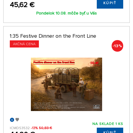
45,62 €
KÚPIŤ
Pondelok 10.08. môže byť u Vás
1:35 Festive Dinner on the Front Line
AKČNÁ CENA
-13%
NA SKLADE 1 KS
ICMDS3532
-13%
50,83 €
KÚPIŤ