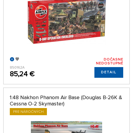
DOČASNE
NEDOSTUPNÉ
850162A
85,24 €
DETAIL
1:48 Nakhon Phanom Air Base (Douglas B-26K &
Cessna O-2 Skymaster)
PRE NÁROČNÝCH