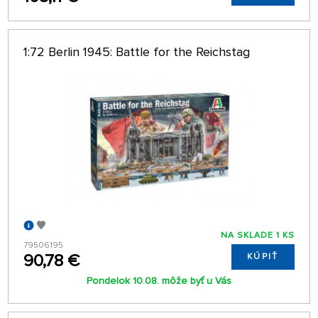
1:72 Berlin 1945: Battle for the Reichstag
NA SKLADE 1 KS
79506195
90,78 €
KÚPIŤ
Pondelok 10.08. môže byť u Vás