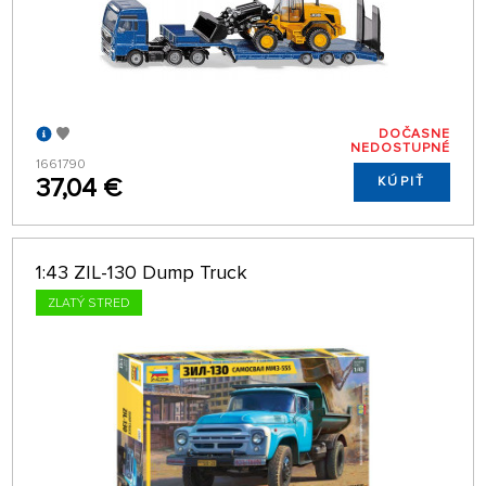
DOČASNE
NEDOSTUPNÉ
1661790
37,04 €
KÚPIŤ
1:43 ZIL-130 Dump Truck
ZLATÝ STRED