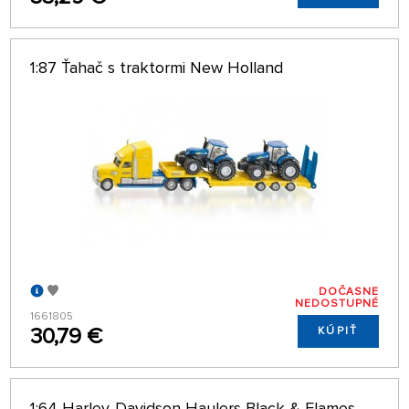
1:87 Ťahač s traktormi New Holland
DOČASNE
NEDOSTUPNÉ
1661805
30,79 €
KÚPIŤ
1:64 Harley-Davidson Haulers Black & Flames