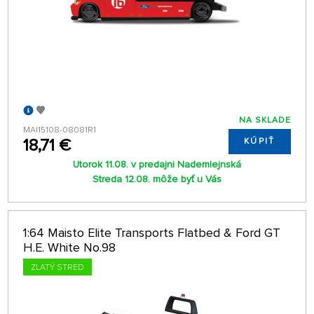
NA SKLADE
MAI15108-08081R1
18,71 €
KÚPIŤ
Utorok 11.08. v predajni Nademlejnská
Streda 12.08. môže byť u Vás
1:64 Maisto Elite Transports Flatbed & Ford GT
H.E. White No.98
ZLATÝ STRED