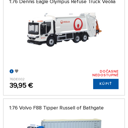
1:76 Dennis Eagle Olympus Refuse Truck Veolia
DOČASNE
NEDOSTUPNÉ
76DE002
39,95 €
KÚPIŤ
1:76 Volvo F88 Tipper Russell of Bathgate