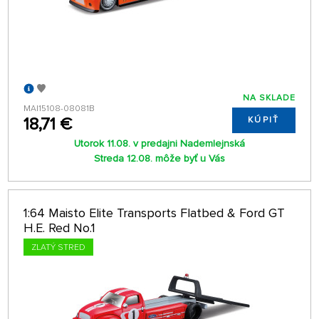
NA SKLADE
MAI15108-08081B
18,71 €
KÚPIŤ
Utorok 11.08. v predajni Nademlejnská
Streda 12.08. môže byť u Vás
1:64 Maisto Elite Transports Flatbed & Ford GT
H.E. Red No.1
ZLATÝ STRED