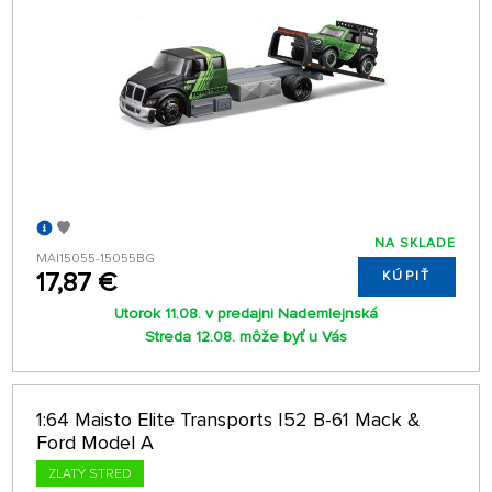
NA SKLADE
MAI15055-15055BG
17,87 €
KÚPIŤ
Utorok 11.08. v predajni Nademlejnská
Streda 12.08. môže byť u Vás
1:64 Maisto Elite Transports I52 B-61 Mack &
Ford Model A
ZLATÝ STRED