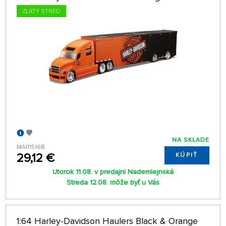
ZLATÝ STRED
NA SKLADE
MAI11516B
29,12 €
KÚPIŤ
Utorok 11.08. v predajni Nademlejnská
Streda 12.08. môže byť u Vás
1:64 Harley-Davidson Haulers Black & Orange