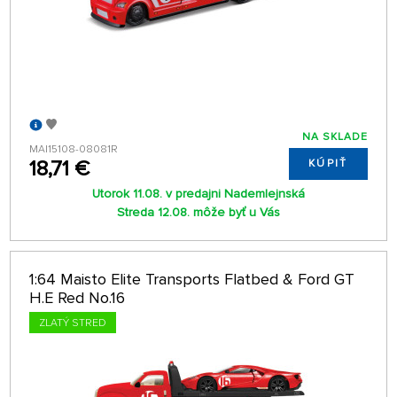
NA SKLADE
MAI15108-08081R
18,71 €
KÚPIŤ
Utorok 11.08. v predajni Nademlejnská
Streda 12.08. môže byť u Vás
1:64 Maisto Elite Transports Flatbed & Ford GT
H.E Red No.16
ZLATÝ STRED