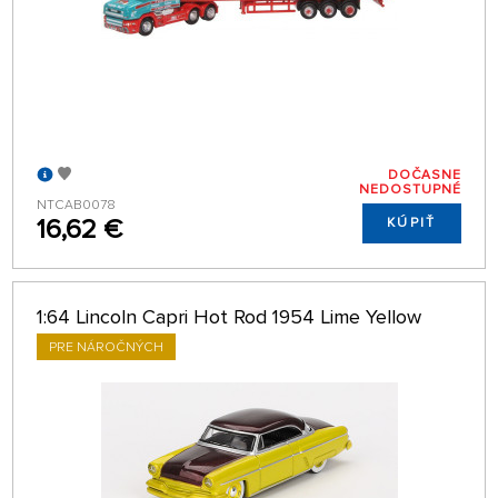
DOČASNE
NEDOSTUPNÉ
NTCAB0078
16,62 €
KÚPIŤ
1:64 Lincoln Capri Hot Rod 1954 Lime Yellow
PRE NÁROČNÝCH