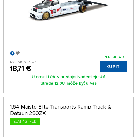
NA SKLADE
MAI15108-15108
18,71 €
KÚPIŤ
Utorok 11.08. v predajni Nademlejnská
Streda 12.08. môže byť u Vás
1:64 Maisto Elite Transports Ramp Truck &
Datsun 280ZX
ZLATÝ STRED