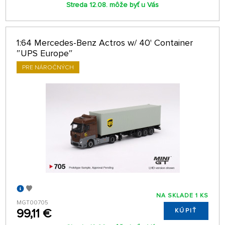
Streda 12.08. môže byť u Vás
1:64 Mercedes-Benz Actros w/ 40' Container
″UPS Europe″
PRE NÁROČNÝCH
NA SKLADE 1 KS
MGT00705
99,11 €
KÚPIŤ