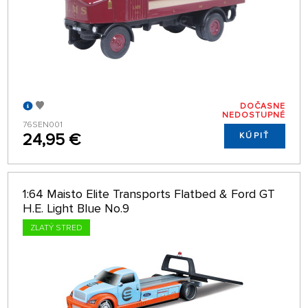
DOČASNE
NEDOSTUPNÉ
76SEN001
24,95 €
KÚPIŤ
1:64 Maisto Elite Transports Flatbed & Ford GT
H.E. Light Blue No.9
ZLATÝ STRED