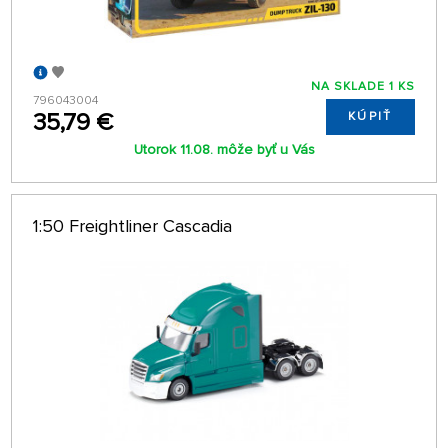
NA SKLADE 1 KS
796043004
35,79 €
KÚPIŤ
Utorok 11.08. môže byť u Vás
1:50 Freightliner Cascadia