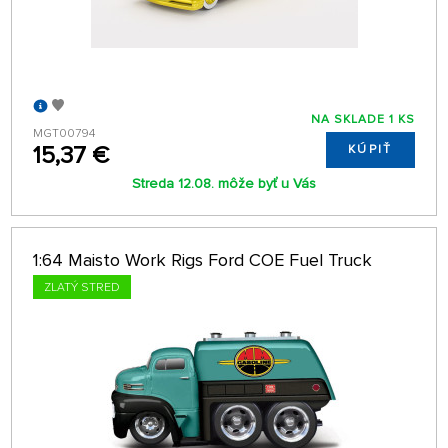
NA SKLADE 1 KS
MGT00794
15,37 €
KÚPIŤ
Streda 12.08. môže byť u Vás
1:64 Maisto Work Rigs Ford COE Fuel Truck
ZLATÝ STRED