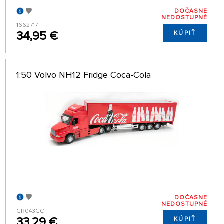
DOČASNE
NEDOSTUPNÉ
1662717
34,95 €
KÚPIŤ
1:50 Volvo NH12 Fridge Coca-Cola
DOČASNE
NEDOSTUPNÉ
CR043CC
33,29 €
KÚPIŤ