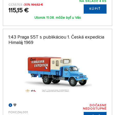
NA SKLADE 4 KS
CC55703
-30%
164,52 €
1:32
115,15 €
KÚPIŤ
Utorok 11.08. môže byť u Vás
1:25
1:43 Praga S5T s publikáciou 1. Česká expedícia
1:18
Himaláj 1969
DOČASNE
NEDOSTUPNÉ
FOXCZAL001