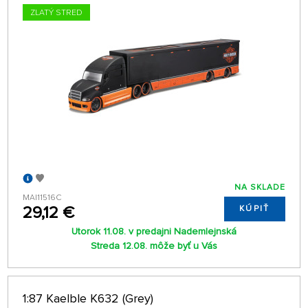
ZLATÝ STRED
NA SKLADE
MAI11516C
29,12 €
KÚPIŤ
Utorok 11.08. v predajni Nademlejnská
Streda 12.08. môže byť u Vás
1:87 Kaelble K632 (Grey)