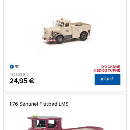
DOČASNE
NEDOSTUPNÉ
452668400
24,95 €
KÚPIŤ
1:76 Sentinel Flatbed LMS