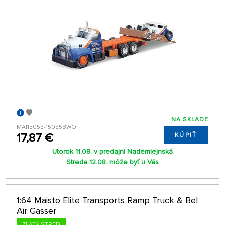
NA SKLADE
MAI15055-15055BWO
17,87 €
KÚPIŤ
Utorok 11.08. v predajni Nademlejnská
Streda 12.08. môže byť u Vás
1:64 Maisto Elite Transports Ramp Truck & Bel
Air Gasser
ZLATÝ STRED