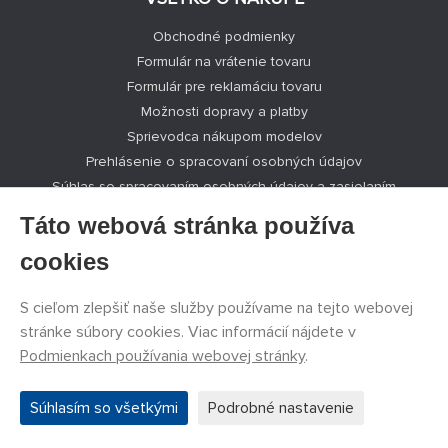
Obchodné podmienky
Formulár na vrátenie tovaru
Formulár pre reklamáciu tovaru
Možnosti dopravy a platby
Sprievodca nákupom modelov
Prehlásenie o spracovaní osobných údajov
Súhlas so spracovaním osobných údajov a zasielaním
obchodných oznámení
Táto webová stránka používa
cookies
PECKA MODELÁR
S cieľom zlepšiť naše služby používame na tejto webovej
Aktuality
stránke súbory cookies. Viac informácií nájdete v
Výrobcovia modelov
Podmienkach používania webovej stránky
.
Voľné miesta
Kontakty
Súhlasím so všetkými
Podrobné nastavenie
Registrácia