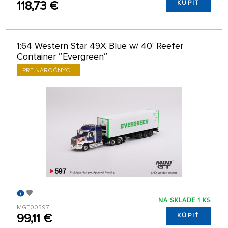
118,73 €
KÚPIŤ
1:64 Western Star 49X Blue w/ 40' Reefer
Container ″Evergreen″
PRE NÁROČNÝCH
NA SKLADE 1 KS
MGT00597
99,11 €
KÚPIŤ