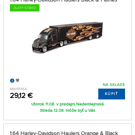
ZLATÝ STRED
NA SKLADE
MAI11516A
29,12 €
KÚPIŤ
Utorok 11.08. v predajni Nademlejnská
Streda 12.08. môže byť u Vás
1:64 Harley-Davidson Haulers Orange & Black