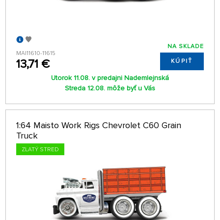
NA SKLADE
MAI11610-11615
13,71 €
KÚPIŤ
Utorok 11.08. v predajni Nademlejnská
Streda 12.08. môže byť u Vás
1:64 Maisto Work Rigs Chevrolet C60 Grain
Truck
ZLATÝ STRED