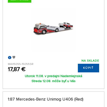
NA SKLADE
MAI15055-15055SR
17,87 €
KÚPIŤ
Utorok 11.08. v predajni Nademlejnská
Streda 12.08. môže byť u Vás
1:87 Mercedes-Benz Unimog U406 (Red)