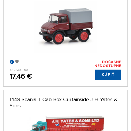
DOČASNE
NEDOSTUPNÉ
452660900
17,46 €
KÚPIŤ
1:148 Scania T Cab Box Curtainside J H Yates &
Sons