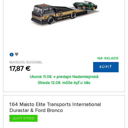
NA SKLADE
MAI15055-15055MBL
17,87 €
KÚPIŤ
Utorok 11.08. v predajni Nademlejnská
Streda 12.08. môže byť u Vás
1:64 Maisto Elite Transports International
Durastar & Ford Bronco
ZLATÝ STRED