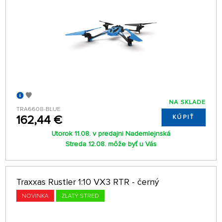
NA SKLADE
TRA6608-BLUE
162,44 €
KÚPIŤ
Utorok 11.08. v predajni Nademlejnská
Streda 12.08. môže byť u Vás
Traxxas Rustler 1:10 VX3 RTR - černý
NOVINKA
ZLATÝ STRED