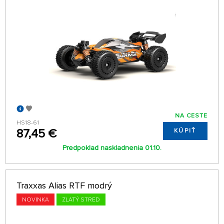
NA CESTE
HS18-61
87,45 €
KÚPIŤ
Predpoklad naskladnenia 01.10.
Traxxas Alias RTF modrý
NOVINKA
ZLATÝ STRED