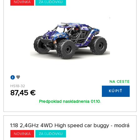
NOVINKA
ZA ĽUDOVKU
NA CESTE
HS18-32
87,45 €
KÚPIŤ
Predpoklad naskladnenia 01.10.
1:18 2,4GHz 4WD High speed car buggy - modrá
NOVINKA
ZA ĽUDOVKU