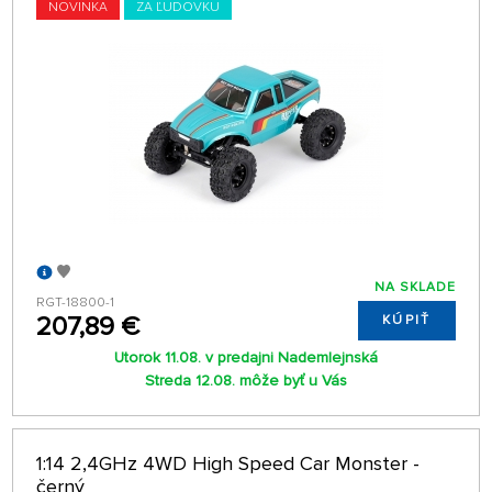
NOVINKA
ZA ĽUDOVKU
NA SKLADE
RGT-18800-1
207,89 €
KÚPIŤ
Utorok 11.08. v predajni Nademlejnská
Streda 12.08. môže byť u Vás
1:14 2,4GHz 4WD High Speed Car Monster -
černý