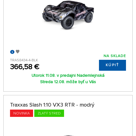
NA SKLADE
TRA58434-4-BLK
366,58 €
KÚPIŤ
Utorok 11.08. v predajni Nademlejnská
Streda 12.08. môže byť u Vás
Traxxas Slash 1:10 VX3 RTR - modrý
NOVINKA
ZLATÝ STRED