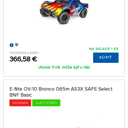
NA SKLADE 1 KS
TRA58434-4-RNRX
366,58 €
KÚPIŤ
Utorok 11.08. môže byť u Vás
E-flite OV-10 Bronco 0.65m AS3X SAFE Select
BNF Basic
NOVINKA
ZLATÝ STRED