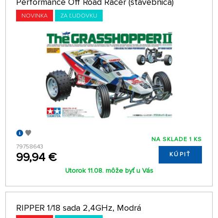
Performance Off Road Racer (stavebnica)
NOVINKA
ZA ĽUDOVKU
NA SKLADE 1 KS
79758643
99,94 €
KÚPIŤ
Utorok 11.08. môže byť u Vás
RIPPER 1/18 sada 2,4GHz, Modrá