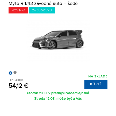
Myte R 1/43 závodné auto – šedé
NOVINKA
ZA ĽUDOVKU
NA SKLADE
HPI548101
54,12 €
KÚPIŤ
Utorok 11.08. v predajni Nademlejnská
Streda 12.08. môže byť u Vás