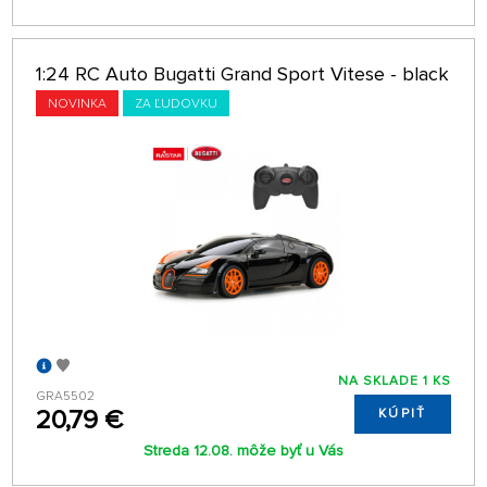
1:24 RC Auto Bugatti Grand Sport Vitese - black
NOVINKA
ZA ĽUDOVKU
NA SKLADE 1 KS
GRA5502
20,79 €
KÚPIŤ
Streda 12.08. môže byť u Vás