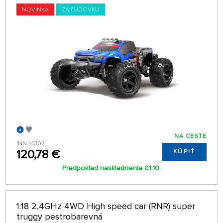
NOVINKA
ZA ĽUDOVKU
NA CESTE
INN-14302
120,78 €
KÚPIŤ
Predpoklad naskladnenia 01.10.
1:18 2,4GHz 4WD High speed car (RNR) super
truggy pestrobarevná