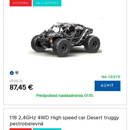
NOVINKA
ZA ĽUDOVKU
NA CESTE
HS18-31
87,45 €
KÚPIŤ
Predpoklad naskladnenia 01.10.
1:18 2,4GHz 4WD High speed car Desert truggy
pestrobarevná