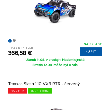
NA SKLADE
TRA58434-4-BLUE
366,58 €
KÚPIŤ
Utorok 11.08. v predajni Nademlejnská
Streda 12.08. môže byť u Vás
Traxxas Slash 1:10 VX3 RTR - červený
NOVINKA
ZLATÝ STRED