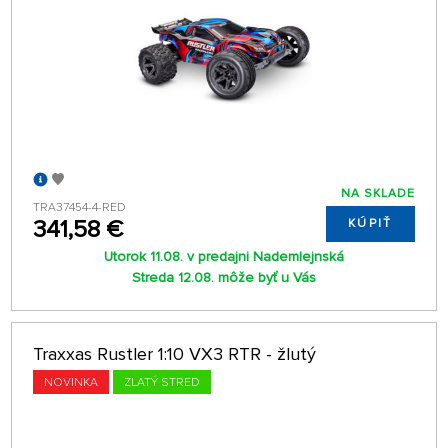
NA SKLADE
TRA37454-4-RED
341,58 €
KÚPIŤ
Utorok 11.08. v predajni Nademlejnská
Streda 12.08. môže byť u Vás
Traxxas Rustler 1:10 VX3 RTR - žlutý
NOVINKA
ZLATÝ STRED