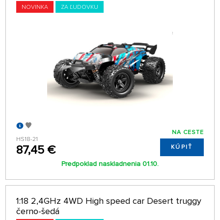
NOVINKA
ZA ĽUDOVKU
NA CESTE
HS18-21
87,45 €
KÚPIŤ
Predpoklad naskladnenia 01.10.
1:18 2,4GHz 4WD High speed car Desert truggy
černo-šedá