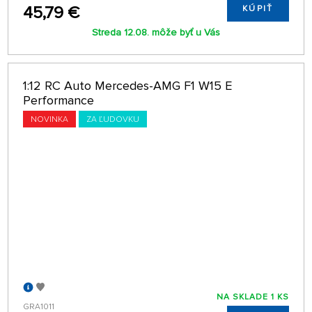
45,79 €
KÚPIŤ
Streda 12.08. môže byť u Vás
1:12 RC Auto Mercedes-AMG F1 W15 E
Performance
NOVINKA
ZA ĽUDOVKU
NA SKLADE 1 KS
GRA1011