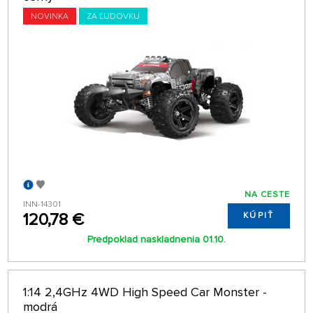
NOVINKA
ZA ĽUDOVKU
NA CESTE
INN-14301
120,78 €
KÚPIŤ
Predpoklad naskladnenia 01.10.
1:14 2,4GHz 4WD High Speed Car Monster -
modrá