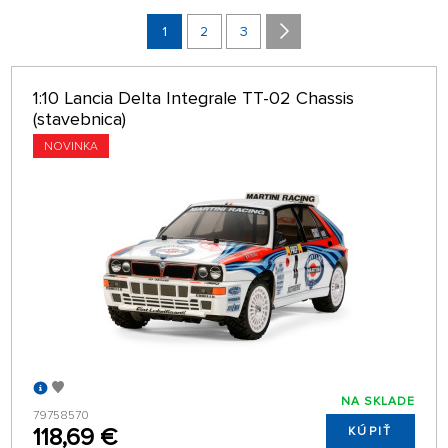
VÝROBCOVIA
1
2
3
POBOČKA
1:10 Lancia Delta Integrale TT-02 Chassis
len na sklade
(stavebnica)
RADIŤ:
NOVINKA
#VÝCHOZÍ SE ŠTÍTKY
32 NA STRÁNKE
NA SKLADE
79758570
118,69 €
KÚPIŤ