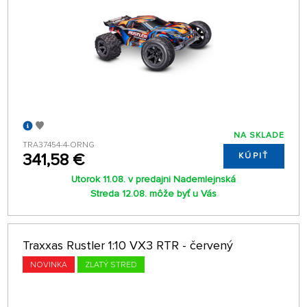
NA SKLADE
TRA37454-4-ORNG
341,58 €
KÚPIŤ
Utorok 11.08. v predajni Nademlejnská
Streda 12.08. môže byť u Vás
Traxxas Rustler 1:10 VX3 RTR - červený
NOVINKA
ZLATÝ STRED