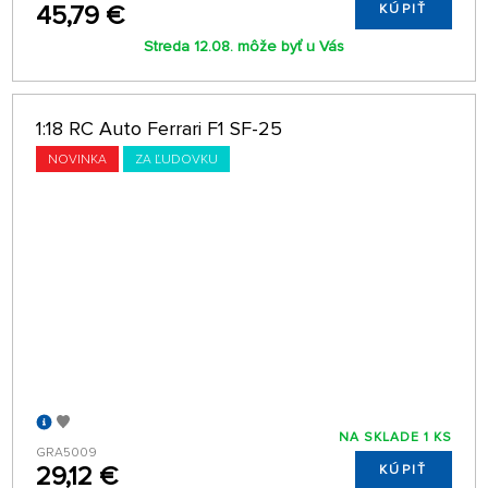
45,79 €
KÚPIŤ
Streda 12.08. môže byť u Vás
1:18 RC Auto Ferrari F1 SF-25
NOVINKA
ZA ĽUDOVKU
NA SKLADE 1 KS
GRA5009
29,12 €
KÚPIŤ