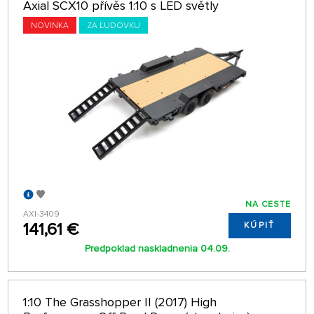
Axial SCX10 přívěs 1:10 s LED světly
NOVINKA
ZA ĽUDOVKU
NA CESTE
AXI-3409
141,61 €
KÚPIŤ
Predpoklad naskladnenia 04.09.
1:10 The Grasshopper II (2017) High