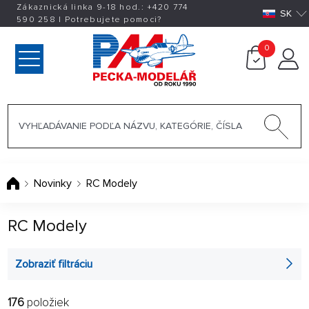
Zákaznická linka 9-18 hod.:
+420
774
SK
590 258
|
Potrebujete pomoci?
0
Novinky
RC Modely
RC Modely
Zobraziť filtráciu
176
položiek
FILTROVAŤ: