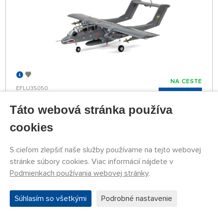
NA CESTE
EFLU35050
249,92 €
KÚPIŤ
Táto webová stránka používa
Predpoklad naskladnenia 27.08.
cookies
Arrma Gorgon 223S BLX DSC 2WD 1:10 RTR
S cieľom zlepšiť naše služby používame na tejto webovej
Freedom Flyer
stránke súbory cookies. Viac informácií nájdete v
Podmienkach používania webovej stránky
.
NOVINKA
ZLATÝ STRED
Súhlasím so všetkými
Podrobné nastavenie