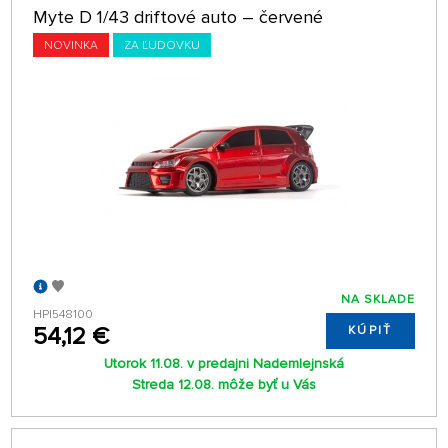
Myte D 1/43 driftové auto – červené
NOVINKA
ZA ĽUDOVKU
NA SKLADE
HPI548100
54,12 €
KÚPIŤ
Utorok 11.08. v predajni Nademlejnská
Streda 12.08. môže byť u Vás