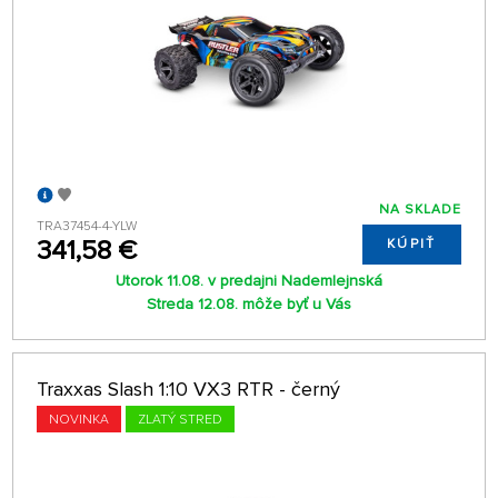
NA SKLADE
TRA37454-4-YLW
341,58 €
KÚPIŤ
Utorok 11.08. v predajni Nademlejnská
Streda 12.08. môže byť u Vás
Traxxas Slash 1:10 VX3 RTR - černý
NOVINKA
ZLATÝ STRED