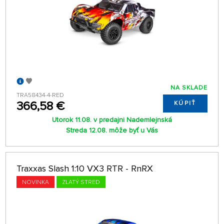
NA SKLADE
TRA58434-4-RED
366,58 €
KÚPIŤ
Utorok 11.08. v predajni Nademlejnská
Streda 12.08. môže byť u Vás
Traxxas Slash 1:10 VX3 RTR - RnRX
NOVINKA
ZLATÝ STRED