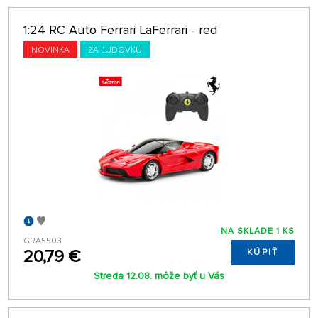
1:24 RC Auto Ferrari LaFerrari - red
NOVINKA
ZA ĽUDOVKU
NA SKLADE 1 KS
GRA5503
20,79 €
KÚPIŤ
Streda 12.08. môže byť u Vás