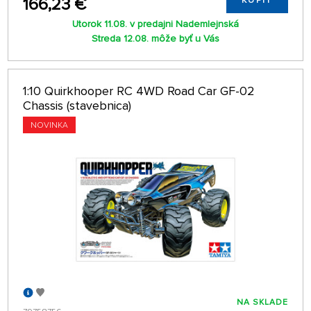
166,23 €
KÚPIŤ
Utorok 11.08. v predajni Nademlejnská
Streda 12.08. môže byť u Vás
1:10 Quirkhooper RC 4WD Road Car GF-02
Chassis (stavebnica)
NOVINKA
NA SKLADE