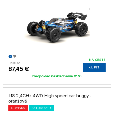
NA CESTE
HS18-62
87,45 €
KÚPIŤ
Predpoklad naskladnenia 01.10.
1:18 2,4GHz 4WD High speed car buggy -
oranžová
NOVINKA
ZA ĽUDOVKU