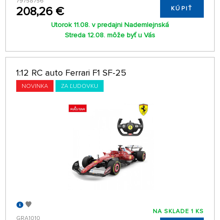
79758756
208,26 €
KÚPIŤ
Utorok 11.08. v predajni Nademlejnská
Streda 12.08. môže byť u Vás
1:12 RC auto Ferrari F1 SF-25
NOVINKA
ZA ĽUDOVKU
NA SKLADE 1 KS
GRA1010