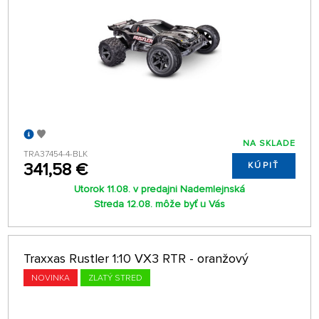
NA SKLADE
TRA37454-4-BLK
341,58 €
KÚPIŤ
Utorok 11.08. v predajni Nademlejnská
Streda 12.08. môže byť u Vás
Traxxas Rustler 1:10 VX3 RTR - oranžový
NOVINKA
ZLATÝ STRED