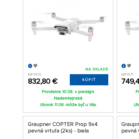
NA SKLADE
MF11170
MF11171
832,80 €
749,
KÚPIŤ
Pondelok 10.08. v predajni
P
Nademlejnská
Utorok 11.08. môže byť u Vás
Ut
Graupner COPTER Prop 9x4
Graupn
pevná vrtuľa (2ks) - biela
pevná v