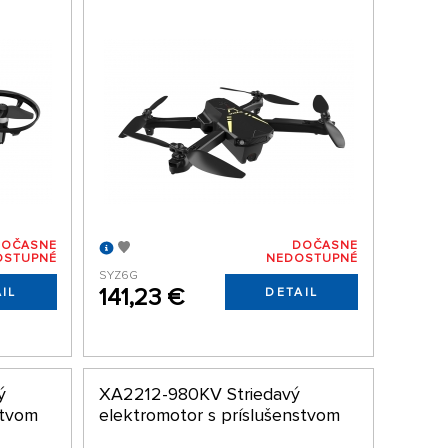
DOČASNE
DOČASNE
OSTUPNÉ
NEDOSTUPNÉ
SYZ6G
141,23 €
IL
DETAIL
ý
XA2212-980KV Striedavý
stvom
elektromotor s príslušenstvom