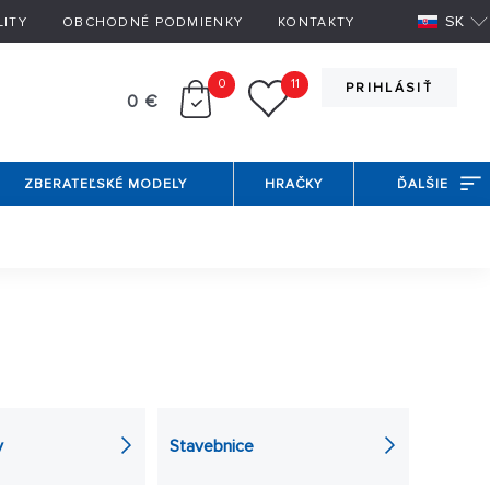
SK
LITY
OBCHODNÉ PODMIENKY
KONTAKTY
0
11
PRIHLÁSIŤ
0 €
ZBERATEĽSKÉ MODELY
HRAČKY
ĎALŠIE
níkov tohto vynálezu, pozrite sa do našej ponuky a
pre tých menších, ktorí radi lietajú, avšak stále
y
Stavebnice
a "
kvadrokoptéra
" neváhajte a vyberte si z našej
kamihy z výšky. V balení je zostavená