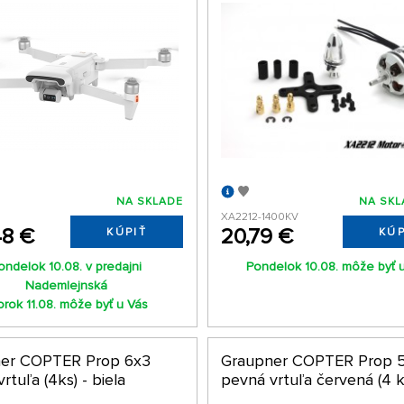
NA SKLADE
NA SKL
XA2212-1400KV
48 €
20,79 €
KÚPIŤ
KÚP
ondelok 10.08. v predajni
Pondelok 10.08. môže byť 
Nademlejnská
orok 11.08. môže byť u Vás
er COPTER Prop 6x3
Graupner COPTER Prop 5
rtuľa (4ks) - biela
pevná vrtuľa červená (4 k