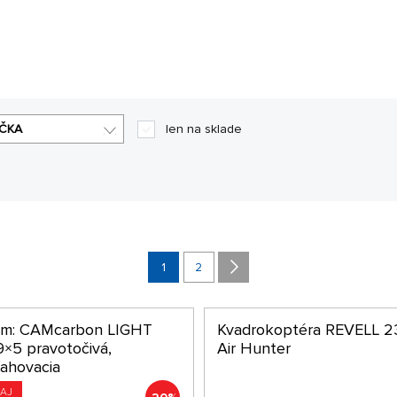
r minút môžete užívať ne zabudnuteľné chvíle. V tejto sekcii ná
jete veľa zábavy.
ČKA
len na sklade
1
2
om: CAMcarbon LIGHT
Kvadrokoptéra REVELL 2
9×5 pravotočivá,
Air Hunter
ahovacia
AJ