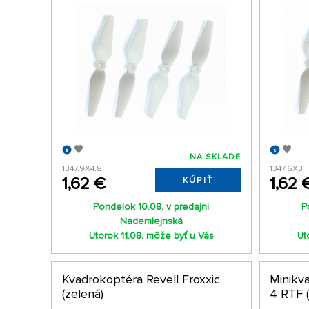
NA SKLADE
1347.9X4.8
1347.6X3
1,62 €
1,62 
KÚPIŤ
Pondelok 10.08. v predajni
P
Nademlejnská
Utorok 11.08. môže byť u Vás
Ut
Kvadrokoptéra Revell Froxxic
Minikv
(zelená)
4 RTF (