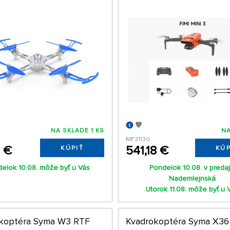
NA SKLADE 1 KS
NA
MF31130
5 €
541,18 €
KÚPIŤ
KÚP
elok 10.08. môže byť u Vás
Pondelok 10.08. v predaj
Nademlejnská
Utorok 11.08. môže byť u 
koptéra Syma W3 RTF
Kvadrokoptéra Syma X36