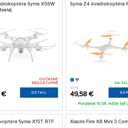
adrokoptéra Syma X5SW
Syma Z4 kvadrokoptéra 
biela)
DOČASNE
NEDOSTUPNÉ
NA SKL
SYZ4
 €
49,58 €
DETAIL
KÚP
Pondelok 10.08. môže byť 
koptéra Syma X15T RTF
Xiaomi Fimi X8 Mini 3 Co
)