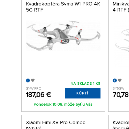
Kvadrokoptéra Syma W1 PRO 4K
Minikv
5G RTF
4 RTF (
NA SKLADE 1 KS
SYW1PRO
SY5SW
187,06 €
70,78
KÚPIŤ
Pondelok 10.08. môže byť u Vás
Xiaomi Fimi X8 Pro Combo
Kvadro
(White)
(modrá