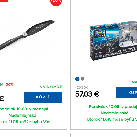
-20%
NA
16
-20%
NA SKLADE
423860
57,03 €
KÚP
 €
KÚPIŤ
Pondelok 10.08. v predaj
ondelok 10.08. v predajni
Nademlejnská
Nademlejnská
Utorok 11.08. môže byť u 
orok 11.08. môže byť u Vás