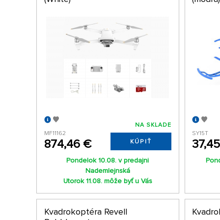
NA SKLADE
MF11162
SY15T
874,46 €
37,4
KÚPIŤ
Pondelok 10.08. v predajni
Pond
Nademlejnská
Utorok 11.08. môže byť u Vás
Kvadrokoptéra Revell
Kvadro