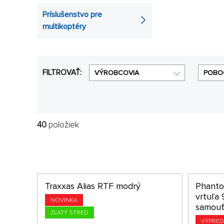
quadrokoptéra, takže po obdržaní balíka, si už za pá
Príslušenstvo pre
než samotné quadrokoptéry. Aj s těmito
drony
zaži
multikoptéry
FILTROVAŤ:
VÝROBCOVIA
POBO
40
položiek
Traxxas Alias RTF modrý
Phant
vrtuľa 
NOVINKA
samouť
ZLATÝ STRED
VÝPRED