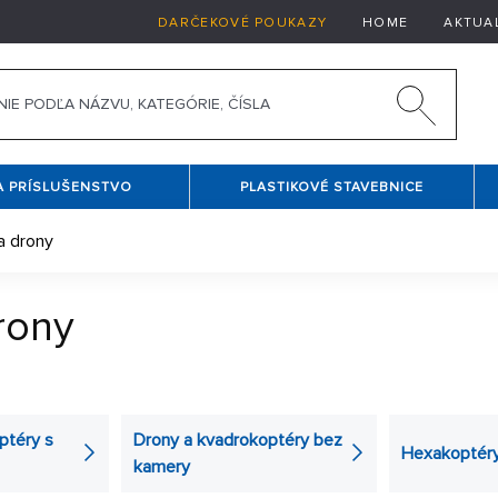
DARČEKOVÉ POUKAZY
HOME
AKTUA
A PRÍSLUŠENSTVO
PLASTIKOVÉ STAVEBNICE
a drony
rony
tým rozdielom, že má štyri rotory. Ak patríte aj Vy medzi milov
Dron je vhodný nielen pre veľkých nadšencov modelov, ale tiež aj 
ptéry s
Drony a kvadrokoptéry bez
Hexakoptér
e príliš ťažké a naučí sa ho naozaj každý. Ak sa aj Vám zapáčil
kamery
 - drony s kamerou
, ktorá zachytí naozaj krásne a jedinečné o