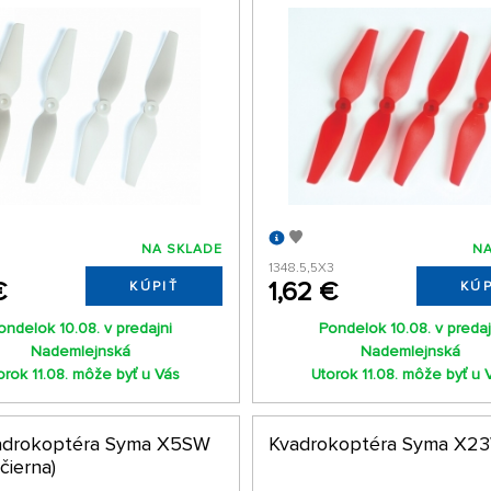
NA SKLADE
NA
1348.5,5X3
€
1,62 €
KÚPIŤ
KÚP
ondelok 10.08. v predajni
Pondelok 10.08. v predaj
Nademlejnská
Nademlejnská
orok 11.08. môže byť u Vás
Utorok 11.08. môže byť u 
adrokoptéra Syma X5SW
Kvadrokoptéra Syma X2
čierna)