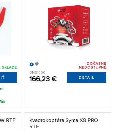
DOČASNE
 SKLADE
NEDOSTUPNÉ
DNB1000
166,23 €
IŤ
DETAIL
ni
Vás
3W RTF
Kvadrokoptéra Syma X8 PRO
RTF