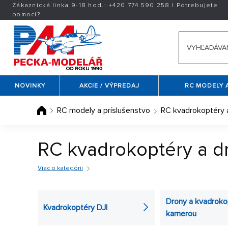
Zákaznická linka 9-18 hod.:
+420
774 590 258
|
Potrebujete
pomoci?
NOVINKY
AKCIE / VÝPREDAJ
RC MODELY 
RC modely a príslušenstvo
RC kvadrokoptéry 
RC kvadrokoptéry a d
Viac o kategórii
Kvadrokoptéra
(rc dron)
je podobná vrtuľníku, len s 
vyberte si taký stroj, ktorý si okamžite zamilujete. 
Drony a kvadroko
Kvadrokoptéry DJI
ostávajú nohami na zemi. Ovládanie tohto stroja nie j
kamerou
širokej ponuky. Vybrať si môžete tiež
kvadrokoptéru