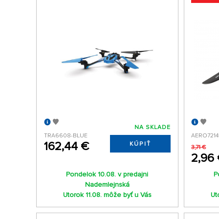
NA SKLADE
TRA6608-BLUE
AERO7214
162,44 €
KÚPIŤ
3,71 €
2,96
Pondelok 10.08. v predajni
P
Nademlejnská
Utorok 11.08. môže byť u Vás
Ut