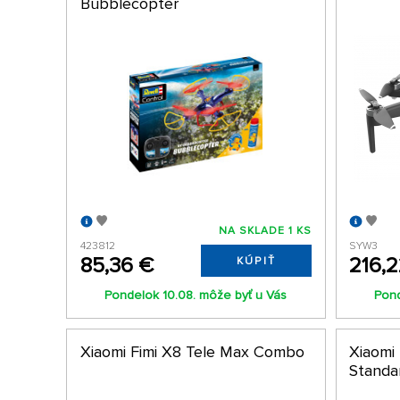
Bubblecopter
NA SKLADE 1 KS
423812
SYW3
85,36 €
216,
KÚPIŤ
Pondelok 10.08. môže byť u Vás
Pond
Xiaomi Fimi X8 Tele Max Combo
Xiaomi
Standa