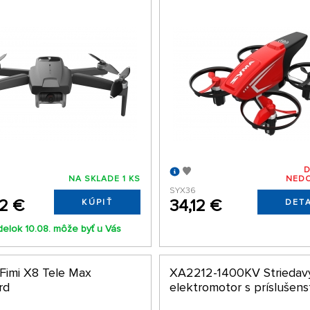
NA SKLADE 1 KS
NED
SYX36
22 €
34,12 €
KÚPIŤ
DETA
elok 10.08. môže byť u Vás
 Fimi X8 Tele Max
XA2212-1400KV Striedav
rd
elektromotor s príslušen