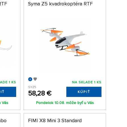
RTF
Syma Z5 kvadrokoptéra RTF
ADE 1 KS
NA SKLADE 1 KS
SYZ5
58,28 €
IŤ
KÚPIŤ
u Vás
Pondelok 10.08. môže byť u Vás
mbo
FIMI X8 Mini 3 Standard