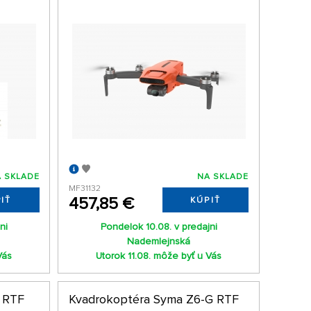
 SKLADE
NA SKLADE
MF31132
457,85 €
IŤ
KÚPIŤ
ni
Pondelok 10.08. v predajni
Nademlejnská
Vás
Utorok 11.08. môže byť u Vás
 RTF
Kvadrokoptéra Syma Z6-G RTF