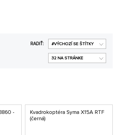
jdete tiež aj
multikoptéry
, ktoré majú viac rotorov
RADIŤ:
#VÝCHOZÍ SE ŠTÍTKY
32 NA STRÁNKE
3860 -
Kvadrokoptéra Syma X15A RTF
(černá)