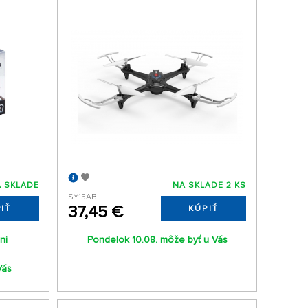
 SKLADE
NA SKLADE 2 KS
SY15AB
37,45 €
IŤ
KÚPIŤ
ni
Pondelok 10.08. môže byť u Vás
Vás