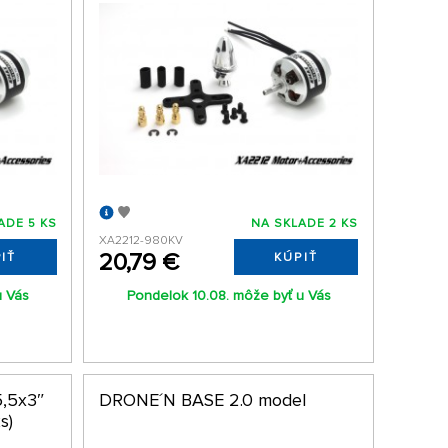
ADE 5 KS
NA SKLADE 2 KS
XA2212-980KV
20,79 €
IŤ
KÚPIŤ
u Vás
Pondelok 10.08. môže byť u Vás
,5x3″
DRONE´N BASE 2.0 model
s)