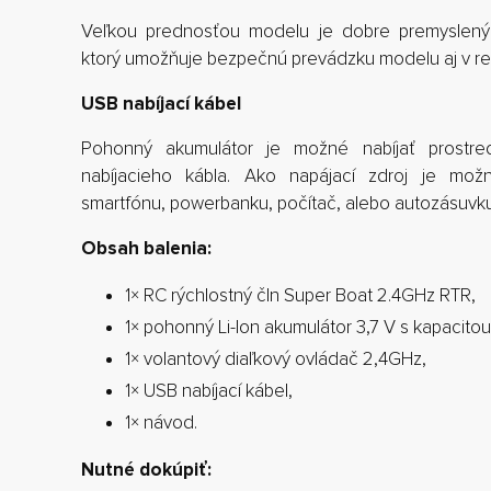
Veľkou prednosťou modelu je dobre premyslený 
ktorý umožňuje bezpečnú prevádzku modelu aj v rel
USB nabíjací kábel
Pohonný akumulátor je možné nabíjať prostre
nabíjacieho kábla. Ako napájací zdroj je mož
smartfónu, powerbanku, počítač, alebo autozásuvku
Obsah balenia:
1× RC rýchlostný čln Super Boat 2.4GHz RTR,
1× pohonný Li-Ion akumulátor 3,7 V s kapacit
1× volantový diaľkový ovládač 2,4GHz,
1× USB nabíjací kábel,
1× návod.
Nutné dokúpiť: