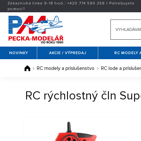
Zákaznická linka 9-18 hod.:
+420
774 590 258
|
Potrebujete
pomoci?
NOVINKY
AKCIE / VÝPREDAJ
RC MODELY 
RC modely a príslušenstvo
RC lode a prísluše
RC rýchlostný čln Su