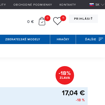
SK
LITY
OBCHODNÉ PODMIENKY
KONTAKTY
0
11
PRIHLÁSIŤ
0 €
ZBERATEĽSKÉ MODELY
HRAČKY
ĎALŠIE
-18%
ZĽAVA
17,04 €
-18 %