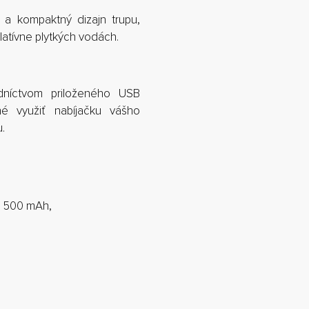
a kompaktný dizajn trupu,
atívne plytkých vodách.
dníctvom priloženého USB
né využiť nabíjačku vášho
.
ou 500 mAh,