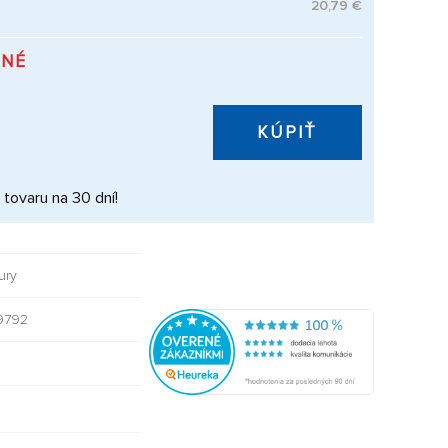
20,79 €
PNÉ
KÚPIŤ
 tovaru na 30 dní!
ury
9792