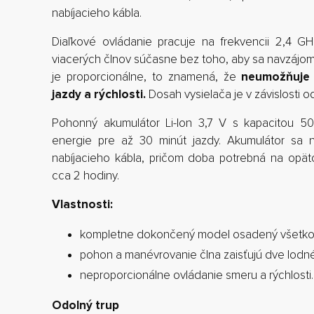
nabíjacieho kábla.
Diaľkové ovládanie pracuje na frekvencii 2,4 G
viacerých člnov súčasne bez toho, aby sa navzájom 
je proporcionálne, to znamená, že
neumožňuje 
jazdy a rýchlosti.
Dosah vysielača je v závislosti 
Pohonný akumulátor Li-Ion 3,7 V s kapacitou 5
energie pre až 30 minút jazdy. Akumulátor sa n
nabíjacieho kábla, pričom doba potrebná na opät
cca 2 hodiny.
Vlastnosti:
kompletne dokončený model osadený všetkou
pohon a manévrovanie člna zaisťujú dve lodné
neproporcionálne ovládanie smeru a rýchlosti.
Odolný trup