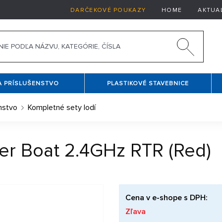
DARČEKOVÉ POUKAZY
HOME
AKTUA
A PRÍSLUŠENSTVO
PLASTIKOVÉ STAVEBNICE
nstvo
Kompletné sety lodí
per Boat 2.4GHz RTR (Red)
Cena v e-shope s DPH:
Zľava