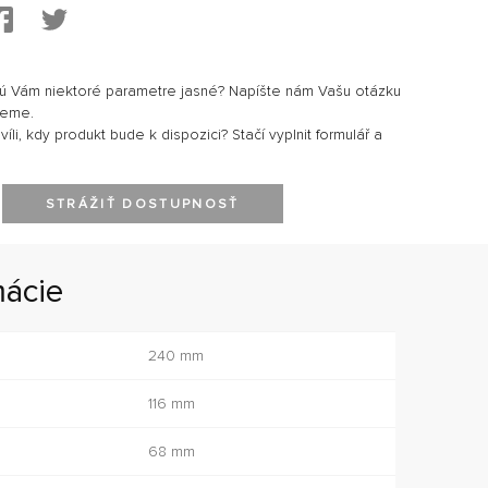
sú Vám niektoré parametre jasné? Napíšte nám Vašu otázku
jeme.
li, kdy produkt bude k dispozici? Stačí vyplnit formulář a
STRÁŽIŤ DOSTUPNOSŤ
mácie
240 mm
116 mm
68 mm