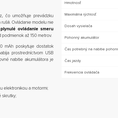
Hmotnosť
Maximálna rýchlosť
Hz, čo umožňuje prevádzku
rušili. Ovládanie modelu nie
Dosah vysielača
plynulé ovládanie smeru
od podmienok až 150 metrov.
Pohonný akumulátor
00 mAh poskytuje dostatok
Čas potrebný na nabitie pohon
abíja prostredníctvom USB
ovné nabitie akumulátora je
Čas jazdy
Frekvencia ovládača
 elektronikou a motormi;
 skrutky;