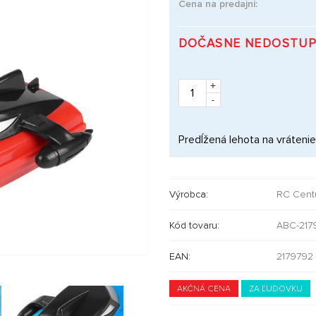
Cena na predajni:
DOČASNE NEDOSTU
+
-
Predĺžená lehota na vrátenie
Výrobca:
RC Cent
Kód tovaru:
ABC-217
EAN:
2179792
AKČNÁ CENA
ZA ĽUDOVKU