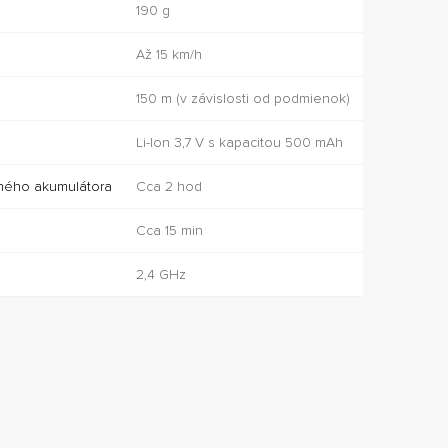
190 g
Až 15 km/h
150 m (v závislosti od podmienok)
Li-Ion 3,7 V s kapacitou 500 mAh
ného akumulátora
Cca 2 hod
Cca 15 min
2,4 GHz