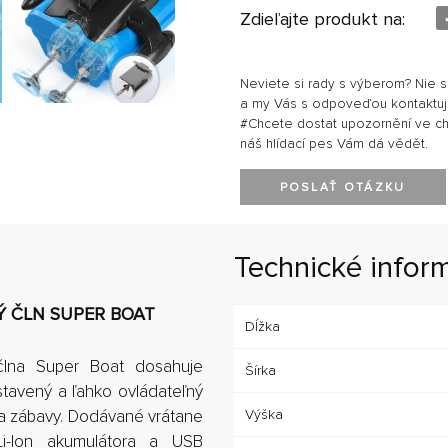
Zdieľajte produkt na:
Neviete si rady s výberom? Nie 
a my Vás s odpoveďou kontaktu
#Chcete dostat upozornění ve chví
náš hlídací pes Vám dá vědět.
POSLAŤ OTÁZKU
Technické infor
Ý ČLN SUPER BOAT
Dĺžka
člna Super Boat dosahuje
Šírka
stavený a ľahko ovládateľný
veľa zábavy. Dodávané vrátane
Výška
i-Ion akumulátora a USB