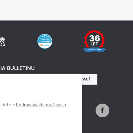
IA BULLETINU
REGISTROVAŤ
 so spracovaním osobných údajov
ájdete v
Podmienkach používania