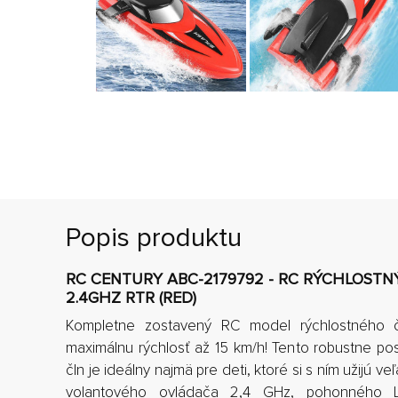
Popis produktu
RC CENTURY ABC-2179792 - RC RÝCHLOSTN
2.4GHZ RTR (RED)
Kompletne zostavený RC model rýchlostného 
maximálnu rýchlosť až 15 km/h! Tento robustne po
čln je ideálny najmä pre deti, ktoré si s ním užijú 
volantového ovládača 2,4 GHz, pohonného L