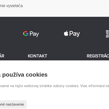
nie vysielača.
ÁR
KONTAKT
REGISTRÁC
+420 774 590 258
 používa cookies
v
Súhlasím
info@
peckamodel.cz
KAMENNÉ
ívame na tejto webovej stránke súbory cookies. Viac informácií n
PREDAJNE
3x Praha
s
né nastavenie