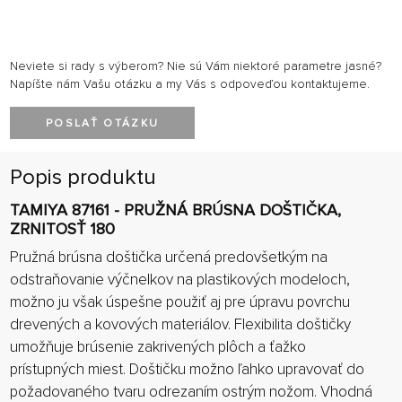
Neviete si rady s výberom? Nie sú Vám niektoré parametre jasné?
Napíšte nám Vašu otázku a my Vás s odpoveďou kontaktujeme.
POSLAŤ OTÁZKU
Popis produktu
TAMIYA 87161 - PRUŽNÁ BRÚSNA DOŠTIČKA,
ZRNITOSŤ 180
Pružná
brúsna
doštička
určená predovšetkým
na
odstraňovanie
výčnelkov
na
plastikových
modeloch,
možno
ju však
úspešne
použiť
aj
pre
úpravu
povrchu
drevených
a
kovových
materiálov
.
Flexibilita
doštičky
umožňuje
brúsenie
zakrivených
plôch
a
ťažko
prístupných miest
.
Doštičku
možno ľahko
upravovať
do
požadovaného
tvaru
odrezaním
ostrým
nožom
.
Vhodná