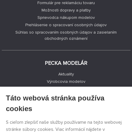
Formulár pre reklamáciu tovaru
Možnosti dopravy a platby
Sprievodca nákupom modelov
Prehlásenie o spracovaní osobných údajov
Súhlas so spracovaním osobných údajov a zasielaním
obchodných oznámení
PECKA MODELÁR
Aktuality
Výrobcovia modelov
Voľné miesta
Kontakty
Táto webová stránka používa
Registrácia
cookies
Ochrana súkromia
Nastavenie cookies
S cieľom zlepšiť naše služby používame na tejto webovej
Facebook
stránke súbory cookies. Viac informácií nájdete v