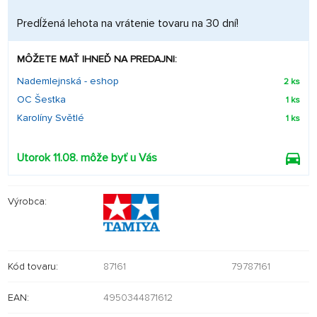
Predĺžená lehota na vrátenie tovaru na 30 dní!
MÔŽETE MAŤ IHNEĎ NA PREDAJNI:
Nademlejnská - eshop
2 ks
OC Šestka
1 ks
Karolíny Světlé
1 ks
Utorok 11.08. môže byť u Vás
Výrobca:
Kód tovaru:
87161
79787161
EAN:
4950344871612