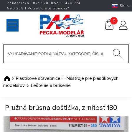
Zákaznická linka 9-18 hod.:
+420
774
SK
590 258
|
Potrebujete pomoci?
0
Plastikové stavebnice
Nástroje pre plastikových
modelárov
Leštenie a brúsenie
Pružná brúsna doštička, zrnitosť 180