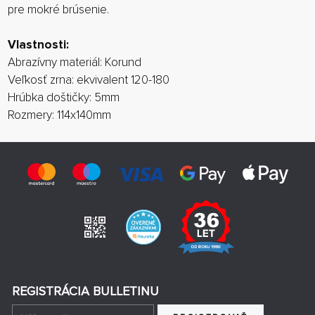
pre
mokré
brúsenie
.
Vlastnosti:
Abrazívny
materiál
:
Korund
Veľkosť
zrna
:
ekvivalent
120-180
Hrúbka
doštičky
:
5mm
Rozmery
:
114x140mm
REGISTRÁCIA BULLETINU