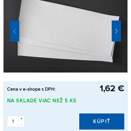
1,62 €
Cena v e-shope s DPH:
NA SKLADE VIAC NEŽ 5 KS
+
KÚPIŤ
-