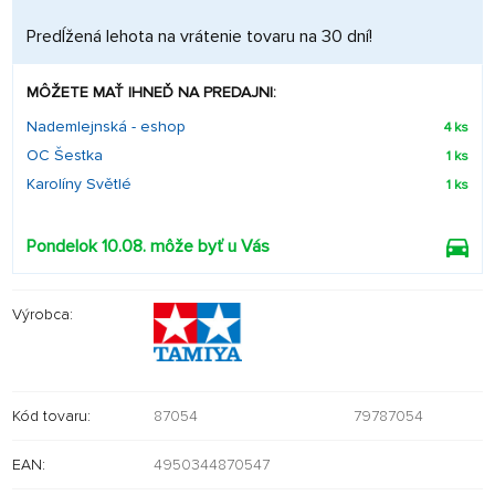
Predĺžená lehota na vrátenie tovaru na 30 dní!
MÔŽETE MAŤ IHNEĎ NA PREDAJNI:
Nademlejnská - eshop
4 ks
OC Šestka
1 ks
Karolíny Světlé
1 ks
Pondelok 10.08. môže byť u Vás
Výrobca:
Kód tovaru:
87054
79787054
EAN:
4950344870547