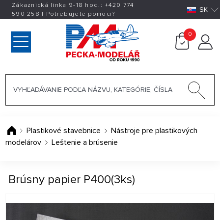
Zákaznická linka 9-18 hod.:
+420
774
SK
590 258
|
Potrebujete pomoci?
0
Plastikové stavebnice
Nástroje pre plastikových
modelárov
Leštenie a brúsenie
Brúsny papier P400(3ks)