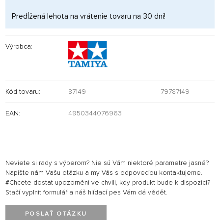
Predĺžená lehota na vrátenie tovaru na 30 dní!
Výrobca:
Kód tovaru:
87149
79787149
EAN:
4950344076963
Neviete si rady s výberom? Nie sú Vám niektoré parametre jasné?
Napíšte nám Vašu otázku a my Vás s odpoveďou kontaktujeme.
#Chcete dostat upozornění ve chvíli, kdy produkt bude k dispozici?
Stačí vyplnit formulář a náš hlídací pes Vám dá vědět.
POSLAŤ OTÁZKU