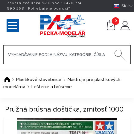
Zákaznická linka 9-18 hod.:
+420
774
SK
590 258
|
Potrebujete pomoci?
0
Plastikové stavebnice
Nástroje pre plastikových
modelárov
Leštenie a brúsenie
Pružná brúsna doštička, zrnitosť 1000