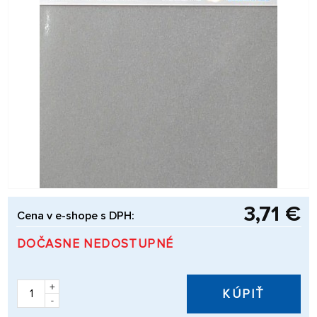
3,71 €
Cena v e-shope s DPH:
DOČASNE NEDOSTUPNÉ
+
KÚPIŤ
-