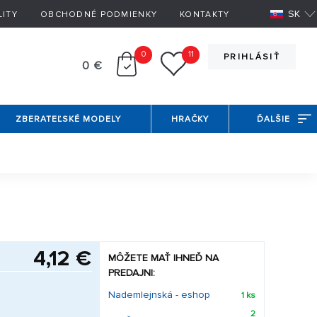
SK
LITY
OBCHODNÉ PODMIENKY
KONTAKTY
0
11
PRIHLÁSIŤ
0 €
ZBERATEĽSKÉ MODELY
HRAČKY
ĎALŠIE
4,12 €
MÔŽETE MAŤ IHNEĎ NA
PREDAJNI:
Nademlejnská - eshop
1 ks
2