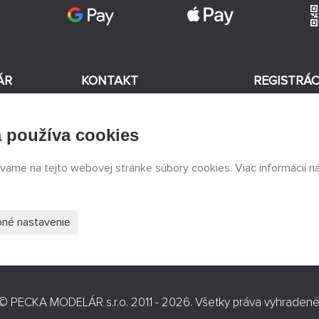
ÁR
KONTAKT
REGISTRÁC
+420 774 590 258
 používa cookies
v
Súhlasím
info@
peckamodel.cz
KAMENNÉ
ívame na tejto webovej stránke súbory cookies. Viac informácií n
PREDAJNE
3x Praha
s
né nastavenie
©
PECKA MODELÁR s.r.o.
2011 - 2026. Všetky práva vyhradené