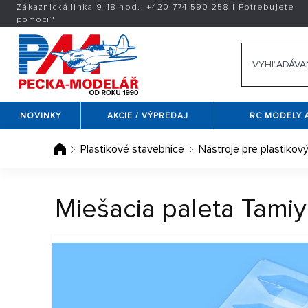
Zákaznická linka 9-18 hod.:
+420
774 590 258
|
Potrebujete
pomoci?
NOVINKY
AKCIE / VÝPREDAJ
RC MODELY 
Plastikové stavebnice
Nástroje pre plastiko
Miešacia paleta Tamiy