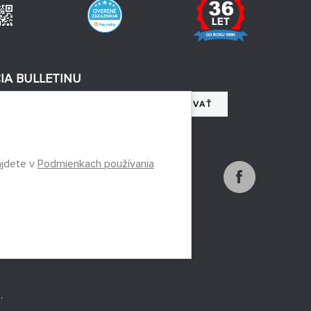
IA BULLETINU
REGISTROVAŤ
 so spracovaním osobných údajov
ájdete v
Podmienkach používania
.