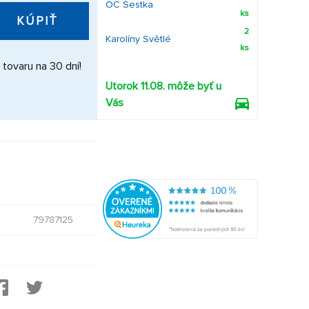
OC Šestka
ks
KÚPIŤ
2
Karolíny Světlé
ks
 tovaru na 30 dní!
Utorok 11.08. môže byť u
Vás
79787125