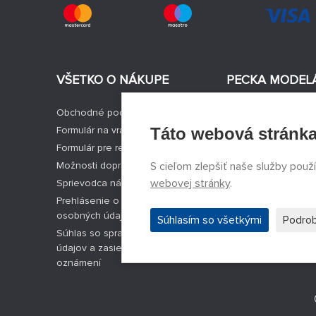
VŠETKO O NÁKUPE
PECKA MODEL
Obchodné podmienky
Aktuality
Formulár na vrátenie tovaru
Táto webová stránka
Výrobcovia modelo
Formulár pre reklamáciu tovaru
Voľné miesta
Možnosti dopravy a platby
S cieľom zlepšiť naše služby použ
Kontakty
webovej stránky
.
Sprievodca nákupom modelov
Registrácia
Prehlásenie o spracovaní
Ochrana súkromia
osobných údajov
Nastavenie cookie
Súhlasím so všetkými
Podrob
Súhlas so spracovaním osobných
Facebook
údajov a zasielaním obchodných
oznámení