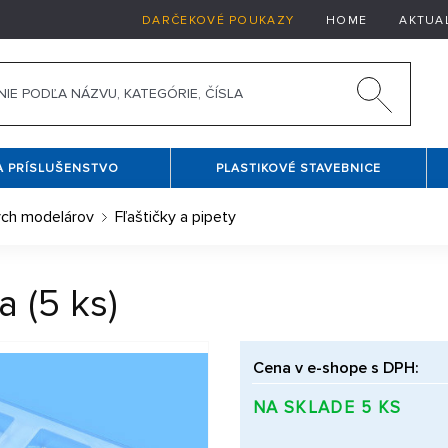
DARČEKOVÉ POUKAZY
HOME
AKTUA
A PRÍSLUŠENSTVO
PLASTIKOVÉ STAVEBNICE
vých modelárov
Fľaštičky a pipety
a (5 ks)
Cena v e-shope s DPH:
NA SKLADE 5 KS