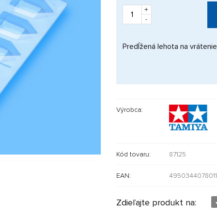
+
-
Predĺžená lehota na vrátenie
Výrobca:
Kód tovaru:
87125
EAN:
4950344078011
Zdieľajte produkt na: