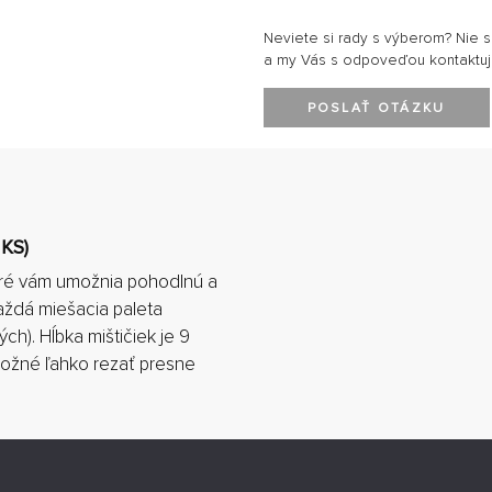
Neviete si rady s výberom? Nie 
a my Vás s odpoveďou kontaktu
POSLAŤ OTÁZKU
KS)
toré vám umožnia pohodlnú a
aždá miešacia paleta
ch). Hĺbka mištičiek je 9
možné ľahko rezať presne