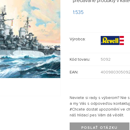
predávané produkty v kateg
1:535
Výrobca:
Kód tovaru:
5092
EAN:
40098030509
Neviete si rady s výberom? Nie 
a my Vás s odpoveďou kontaktu
#Chcete dostat upozornění ve chví
náš hlídací pes Vám dá vědět.
POSLAŤ OTÁZKU