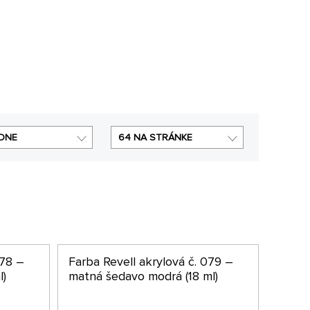
DNE
64 NA STRÁNKE
078 –
Farba Revell akrylová č. 079 –
l)
matná šedavo modrá (18 ml)