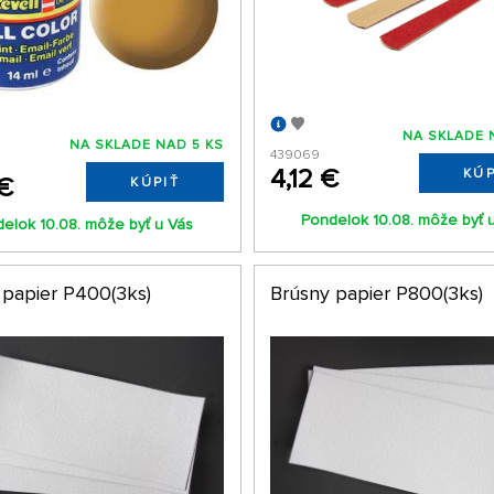
NA SKLADE 
NA SKLADE NAD 5 KS
439069
4,12 €
KÚP
 €
KÚPIŤ
Pondelok 10.08. môže byť 
elok 10.08. môže byť u Vás
 papier P400(3ks)
Brúsny papier P800(3ks)