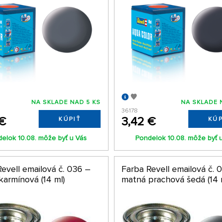
NA SKLADE NAD 5 KS
NA SKLADE 
36178
 €
3,42 €
KÚPIŤ
KÚP
elok 10.08. môže byť u Vás
Pondelok 10.08. môže byť 
evell emailová č. 036 –
Farba Revell emailová č. 
karmínová (14 ml)
matná prachová šedá (14 