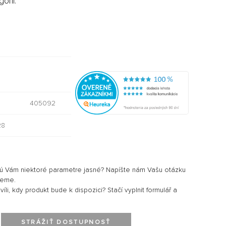
órii:
405092
28
sú Vám niektoré parametre jasné? Napíšte nám Vašu otázku
jeme.
li, kdy produkt bude k dispozici? Stačí vyplnit formulář a
STRÁŽIŤ DOSTUPNOSŤ