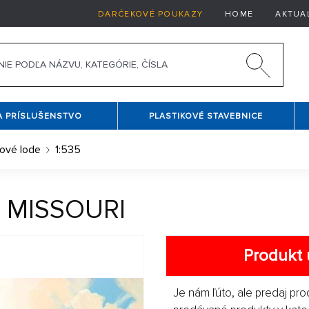
DARČEKOVÉ POUKAZY
HOME
AKTUA
A PRÍSLUŠENSTVO
PLASTIKOVÉ STAVEBNICE
ové lode
1:535
S. MISSOURI
Produkt 
Je nám ľúto, ale predaj pro