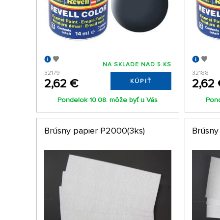
NA SKLADE NAD 5 KS
32179
32188
2,62 €
2,62
KÚPIŤ
Pondelok 10.08. môže byť u Vás
Pond
Brúsny papier P2000(3ks)
Brúsny