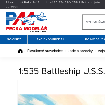
Zákaznická linka 9-18 hod.:
+420
774 590 258
|
Potrebujete
pomoci?
NOVINKY
AKCIE / VÝPREDAJ
RC MODELY 
Plastikové stavebnice
Lode a ponorky
Vojn
1:535 Battleship U.S.