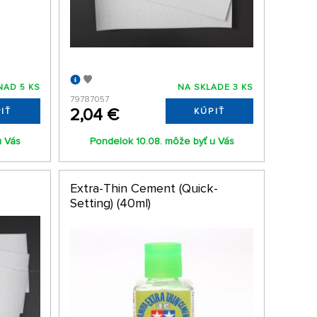
NAD 5 KS
NA SKLADE 3 KS
79787057
2,04 €
IŤ
KÚPIŤ
u Vás
Pondelok 10.08. môže byť u Vás
Extra-Thin Cement (Quick-
Setting) (40ml)