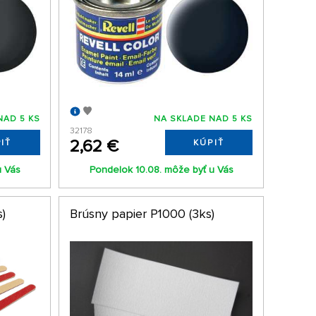
NAD 5 KS
NA SKLADE NAD 5 KS
32178
2,62 €
IŤ
KÚPIŤ
u Vás
Pondelok 10.08. môže byť u Vás
s)
Brúsny papier P1000 (3ks)