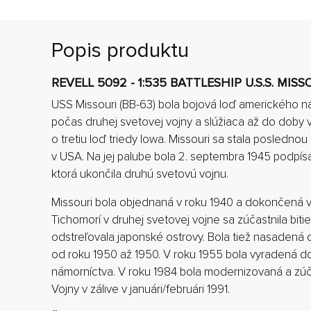
Popis produktu
REVELL 5092 - 1:535 BATTLESHIP U.S.S. MISS
USS Missouri (BB-63) bola bojová loď amerického n
počas druhej svetovej vojny a slúžiaca až do doby v
o tretiu loď triedy Iowa. Missouri sa stala posledn
v USA. Na jej palube bola 2. septembra 1945 podpís
ktorá ukončila druhú svetovú vojnu.
Missouri bola objednaná v roku 1940 a dokončená v 
Tichomorí v druhej svetovej vojne sa zúčastnila biti
odstreľovala japonské ostrovy. Bola tiež nasadená 
od roku 1950 až 1950. V roku 1955 bola vyradená d
námorníctva. V roku 1984 bola modernizovaná a zúč
Vojny v zálive v januári/februári 1991.