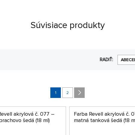
Súvisiace produkty
RADIŤ:
ABECE
1
2
evell akrylová č. 077 –
Farba Revell akrylová č. 
prachovo šedá (18 ml)
matná tanková šedá (18 m