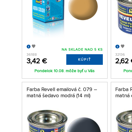
NA SKLADE NAD 5 KS
36188
32136
3,42 €
2,62
KÚPIŤ
Pondelok 10.08. môže byť u Vás
Pond
Farba Revell emailová č. 079 –
Farba R
matná šedavo modrá (14 ml)
matná 