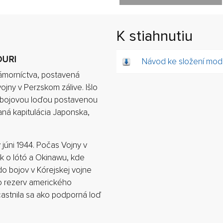
K stiahnutiu
OURI
Návod ke složení mode
ámorníctva, postavená
ojny v Perzskom zálive. Išlo
ou bojovou loďou postavenou
aná kapitulácia Japonska,
júni 1944. Počas Vojny v
ek o Iótó a Okinawu, kde
do bojov v Kórejskej vojne
o rezerv amerického
astnila sa ako podporná loď