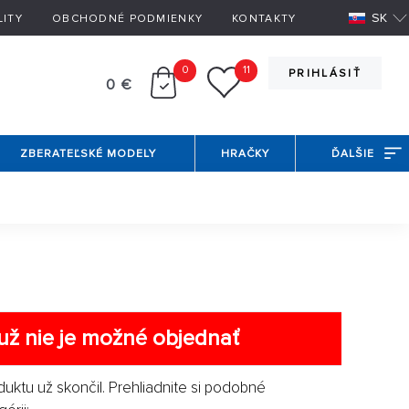
SK
LITY
OBCHODNÉ PODMIENKY
KONTAKTY
0
11
PRIHLÁSIŤ
0 €
ZBERATEĽSKÉ MODELY
HRAČKY
ĎALŠIE
už nie je možné objednať
duktu už skončil. Prehliadnite si podobné