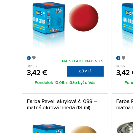
NA SKLADE NAD 5 KS
36136
36177
3,42 €
3,42
KÚPIŤ
Pondelok 10.08. môže byť u Vás
Pond
Farba Revell akrylová č. 088 –
Farba R
matná okrová hnedá (18 ml)
matná 