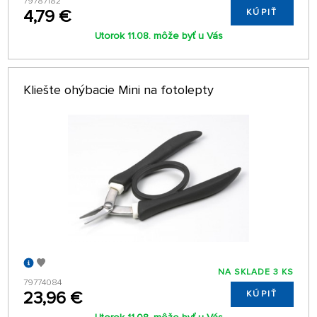
79787182
4,79 €
KÚPIŤ
Utorok 11.08. môže byť u Vás
Kliešte ohýbacie Mini na fotolepty
NA SKLADE 3 KS
79774084
23,96 €
KÚPIŤ