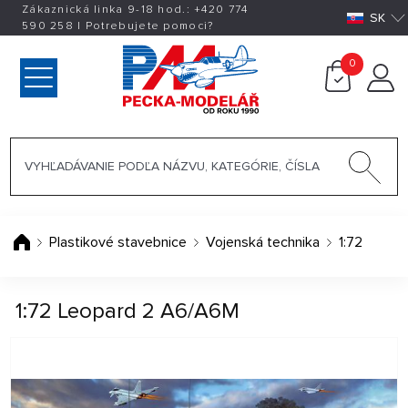
Zákaznická linka 9-18 hod.:
+420
774
SK
590 258
|
Potrebujete pomoci?
0
Plastikové stavebnice
Vojenská technika
1:72
1:72 Leopard 2 A6/A6M