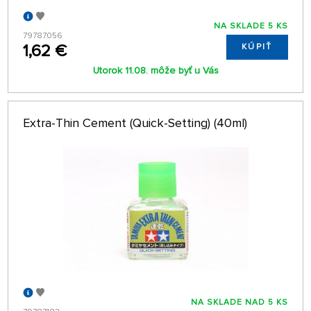
NA SKLADE 5 KS
79787056
1,62 €
KÚPIŤ
Utorok 11.08. môže byť u Vás
Extra-Thin Cement (Quick-Setting) (40ml)
NA SKLADE NAD 5 KS