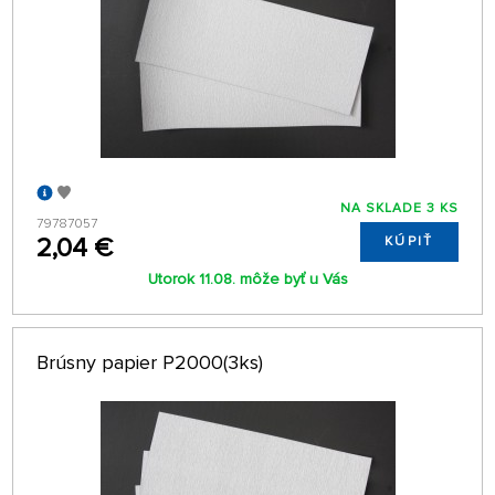
NA SKLADE 3 KS
79787057
2,04 €
KÚPIŤ
Utorok 11.08. môže byť u Vás
Brúsny papier P2000(3ks)