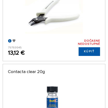
DOČASNE
NEDOSTUPNÉ
79769945
13,12 €
KÚPIŤ
Contacta clear 20g