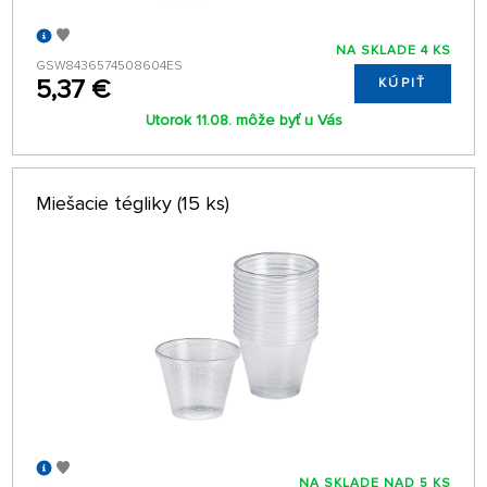
NA SKLADE 4 KS
GSW8436574508604ES
5,37 €
KÚPIŤ
Utorok 11.08. môže byť u Vás
Miešacie tégliky (15 ks)
NA SKLADE NAD 5 KS