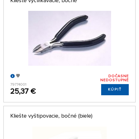
Kliešte vycvikávacie, bočné
DOČASNE
NEDOSTUPNÉ
79774001
25,37 €
KÚPIŤ
Kliešte vyštipovacie, bočné (biele)