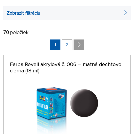
Zobraziť filtráciu
70
položiek
FILTROVAŤ:
RADIŤ:
ABECEDNE
1
2
len na sklade
64 NA STRÁNKE
Farba Revell akrylová č. 006 – matná dechtovo
čierna (18 ml)