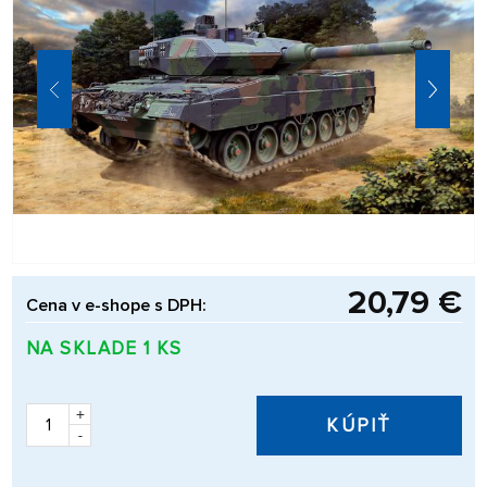
20,79 €
Cena v e-shope s DPH:
NA SKLADE 1 KS
+
KÚPIŤ
-