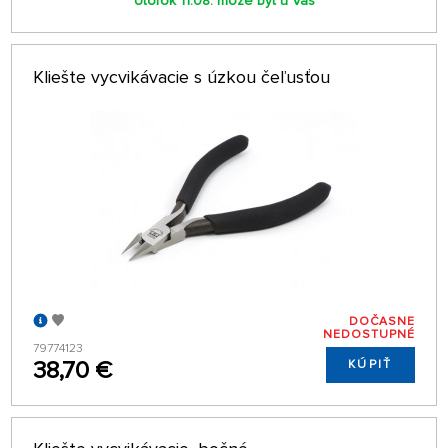
Utorok 11.08. môže byť u Vás
Kliešte vycvikávacie s úzkou čeľusťou
DOČASNE
NEDOSTUPNÉ
79774123
38,70 €
KÚPIŤ