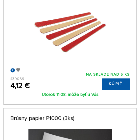
NA SKLADE NAD 5 KS
439069
4,12 €
KÚPIŤ
Utorok 11.08. môže byť u Vás
Brúsny papier P1000 (3ks)