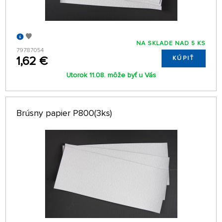
NA SKLADE NAD 5 KS
79787054
1,62 €
KÚPIŤ
Utorok 11.08. môže byť u Vás
Brúsny papier P800(3ks)