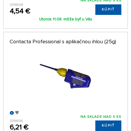
NA SKLADE NAD 5 KS
339608
4,54 €
KÚPIŤ
Utorok 11.08. môže byť u Vás
Contacta Professional s aplikačnou ihlou (25g)
NA SKLADE NAD 5 KS
339604
6,21 €
KÚPIŤ