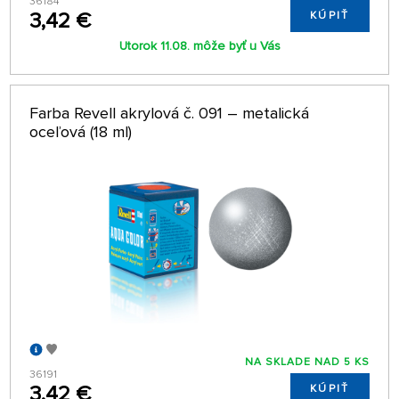
36184
3,42 €
KÚPIŤ
Utorok 11.08. môže byť u Vás
Farba Revell akrylová č. 091 – metalická
oceľová (18 ml)
NA SKLADE NAD 5 KS
36191
3,42 €
KÚPIŤ