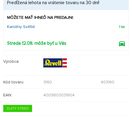
Predĺžená lehota na vrátenie tovaru na 30 dní!
MÔŽETE MAŤ IHNEĎ NA PREDAJNI:
Karolíny Světlé
1 ks
Streda 12.08. môže byť u Vás
Výrobca:
Kód tovaru:
3180
403180
EAN:
4009803031804
ZLATÝ STRED