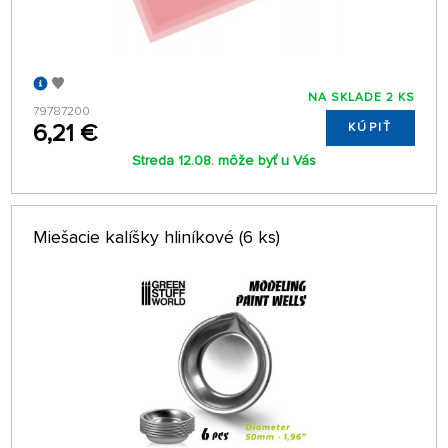
NA SKLADE 2 KS
79787200
6,21 €
KÚPIŤ
Streda 12.08. môže byť u Vás
Miešacie kalíšky hliníkové (6 ks)