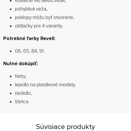
voliteľné A6 alebo A6M,
pohyblivá veža,
poklopy môžu byť otvorené,
obtlačky pre 4 varianty.
Potrebné farby Revell:
06, 65, 84, 91.
Nutné dokúpiť:
farby,
lepidlo na plastikové modely,
riedidlo,
štetce.
Súvisiace produkty