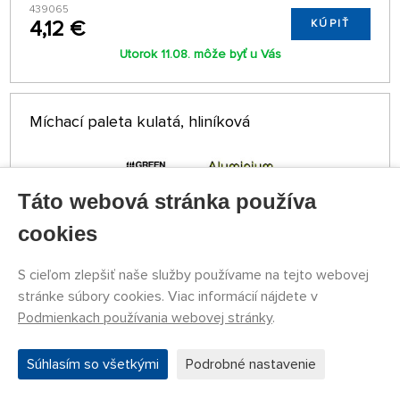
439065
4,12 €
KÚPIŤ
Utorok 11.08. môže byť u Vás
Míchací paleta kulatá, hliníková
Táto webová stránka používa
cookies
S cieľom zlepšiť naše služby používame na tejto webovej
stránke súbory cookies. Viac informácií nájdete v
Podmienkach používania webovej stránky
.
NA SKLADE NAD 5 KS
Súhlasím so všetkými
Podrobné nastavenie
GSW8436574500530ES
2,87 €
KÚPIŤ