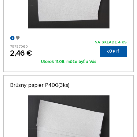
NA SKLADE 4 KS
79787060
2,46 €
KÚPIŤ
Utorok 11.08. môže byť u Vás
Brúsny papier P400(3ks)