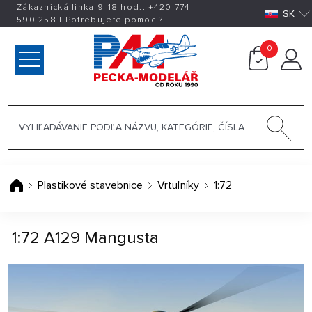
Zákaznická linka 9-18 hod.:
+420
774
SK
590 258
|
Potrebujete pomoci?
0
Plastikové stavebnice
Vrtuľníky
1:72
1:72 A129 Mangusta