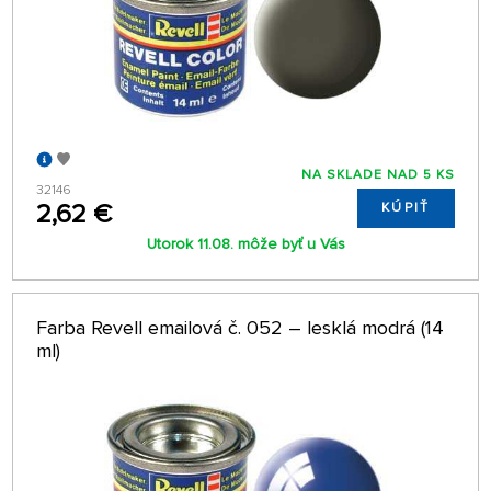
NA SKLADE NAD 5 KS
32146
2,62 €
KÚPIŤ
Utorok 11.08. môže byť u Vás
Farba Revell emailová č. 052 – lesklá modrá (14
ml)