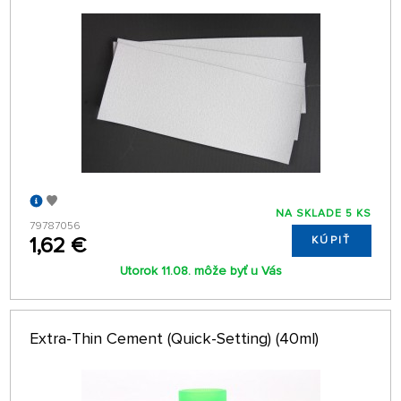
NA SKLADE 5 KS
79787056
1,62 €
KÚPIŤ
Utorok 11.08. môže byť u Vás
Extra-Thin Cement (Quick-Setting) (40ml)