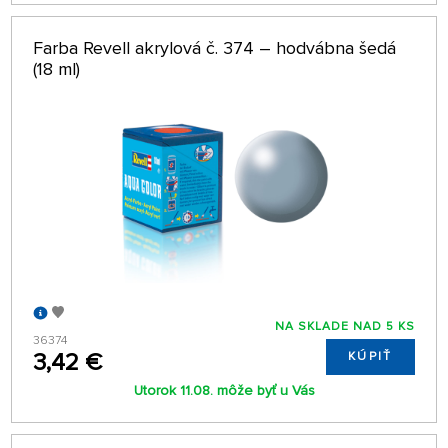
Farba Revell akrylová č. 374 – hodvábna šedá
(18 ml)
NA SKLADE NAD 5 KS
36374
3,42 €
KÚPIŤ
Utorok 11.08. môže byť u Vás