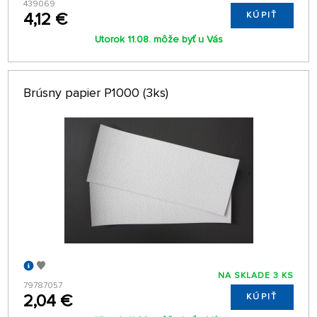
439069
4,12 €
KÚPIŤ
Utorok 11.08. môže byť u Vás
Brúsny papier P1000 (3ks)
NA SKLADE 3 KS
79787057
2,04 €
KÚPIŤ