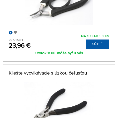
NA SKLADE 3 KS
79774084
23,96 €
KÚPIŤ
Utorok 11.08. môže byť u Vás
Kliešte vycvikávacie s úzkou čeľusťou