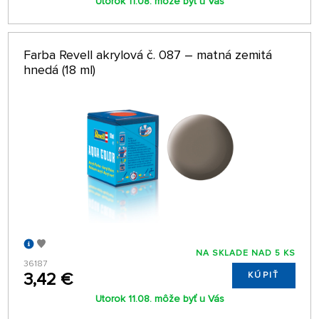
Utorok 11.08. môže byť u Vás
Farba Revell akrylová č. 087 – matná zemitá
hnedá (18 ml)
NA SKLADE NAD 5 KS
36187
3,42 €
KÚPIŤ
Utorok 11.08. môže byť u Vás