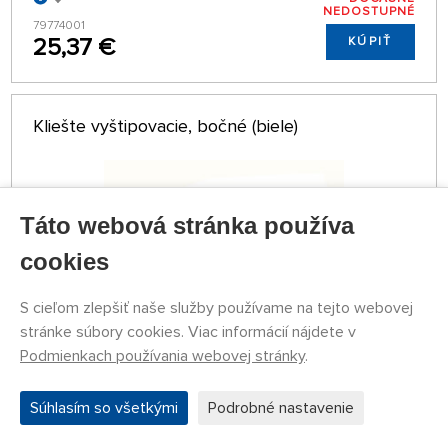
NEDOSTUPNÉ
79774001
25,37 €
KÚPIŤ
Kliešte vyštipovacie, bočné (biele)
Táto webová stránka používa
cookies
S cieľom zlepšiť naše služby používame na tejto webovej
stránke súbory cookies. Viac informácií nájdete v
Podmienkach používania webovej stránky
.
DOČASNE
NEDOSTUPNÉ
79769945
Súhlasím so všetkými
Podrobné nastavenie
13,12 €
KÚPIŤ