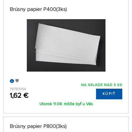
Brúsny papier P400(3ks)
NA SKLADE NAD 5 KS
79787054
1,62 €
KÚPIŤ
Utorok 11.08. môže byť u Vás
Brúsny papier P800(3ks)