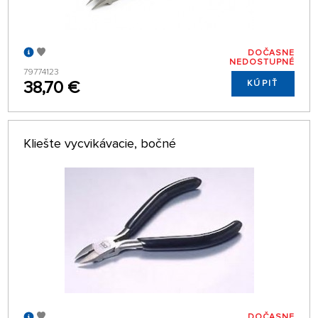
DOČASNE
NEDOSTUPNÉ
79774123
38,70 €
KÚPIŤ
Kliešte vycvikávacie, bočné
DOČASNE