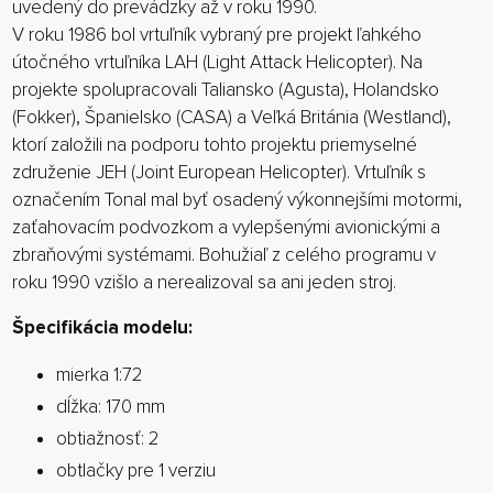
uvedený do prevádzky až v roku 1990.
V roku 1986 bol vrtuľník vybraný pre projekt ľahkého
útočného vrtuľníka LAH (Light Attack Helicopter). Na
projekte spolupracovali Taliansko (Agusta), Holandsko
(Fokker), Španielsko (CASA) a Veľká Británia (Westland),
ktorí založili na podporu tohto projektu priemyselné
združenie JEH (Joint European Helicopter). Vrtuľník s
označením Tonal mal byť osadený výkonnejšími motormi,
zaťahovacím podvozkom a vylepšenými avionickými a
zbraňovými systémami. Bohužiaľ z celého programu v
roku 1990 vzišlo a nerealizoval sa ani jeden stroj.
Špecifikácia modelu:
mierka 1:72
dĺžka: 170 mm
obtiažnosť: 2
obtlačky pre 1 verziu