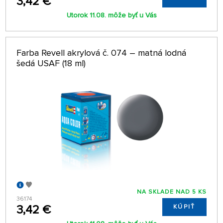
3,42 €
Utorok 11.08. môže byť u Vás
Farba Revell akrylová č. 074 – matná lodná
šedá USAF (18 ml)
NA SKLADE NAD 5 KS
36174
3,42 €
KÚPIŤ