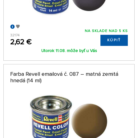
NA SKLADE NAD 5 KS
32174
2,62 €
KÚPIŤ
Utorok 11.08. môže byť u Vás
Farba Revell emailová č. 087 – matná zemitá
hnedá (14 ml)