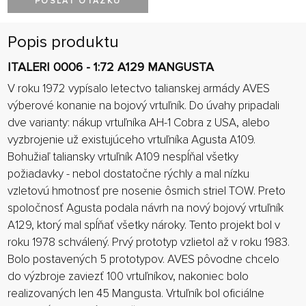
POSLAŤ OTÁZKU
Popis produktu
ITALERI 0006 - 1:72 A129 MANGUSTA
V roku 1972 vypísalo letectvo talianskej armády AVES
výberové konanie na bojový vrtuľník. Do úvahy pripadali
dve varianty: nákup vrtuľníka AH-1 Cobra z USA, alebo
vyzbrojenie už existujúceho vrtuľníka Agusta A109.
Bohužiaľ taliansky vrtuľník A109 nespĺňal všetky
požiadavky - nebol dostatočne rýchly a mal nízku
vzletovú hmotnosť pre nosenie ôsmich striel TOW. Preto
spoločnosť Agusta podala návrh na nový bojový vrtuľník
A129, ktorý mal spĺňať všetky nároky. Tento projekt bol v
roku 1978 schválený. Prvý prototyp vzlietol až v roku 1983.
Bolo postavených 5 prototypov. AVES pôvodne chcelo
do výzbroje zaviezť 100 vrtuľníkov, nakoniec bolo
realizovaných len 45 Mangusta. Vrtuľník bol oficiálne