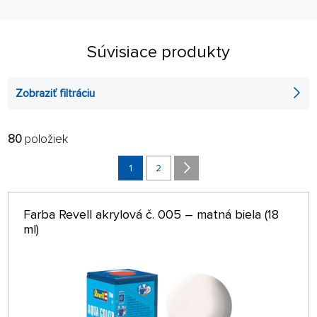
Súvisiace produkty
Zobraziť filtráciu
80
položiek
FILTROVAŤ:
RADIŤ:
ABECEDNE
1
2
len na sklade
64 NA STRÁNKE
Farba Revell akrylová č. 005 – matná biela (18
ml)