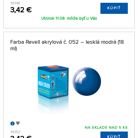
36146
3,42 €
KÚPIŤ
Utorok 11.08. môže byť u Vás
Farba Revell akrylová č. 052 – lesklá modrá (18
ml)
NA SKLADE NAD 5 KS
36152
KÚPIŤ