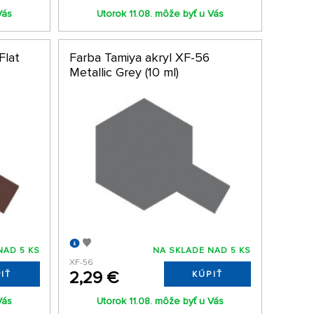
Vás
Utorok 11.08. môže byť u Vás
Flat
Farba Tamiya akryl XF-56
Metallic Grey (10 ml)
NAD 5 KS
NA SKLADE NAD 5 KS
XF-56
2,29 €
IŤ
KÚPIŤ
Vás
Utorok 11.08. môže byť u Vás