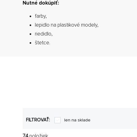
Nutné dokúpiť:
farby,
lepidlo na plastikové modely,
riedidlo,
štetce.
FILTROVAŤ:
len na sklade
74
položiek