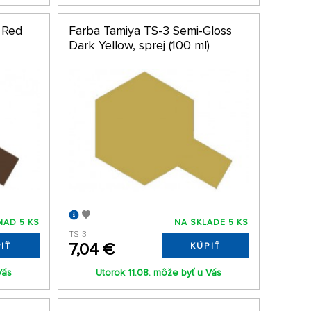
 Red
Farba Tamiya TS-3 Semi-Gloss
Dark Yellow, sprej (100 ml)
NAD 5 KS
NA SKLADE 5 KS
TS-3
7,04 €
IŤ
KÚPIŤ
Vás
Utorok 11.08. môže byť u Vás