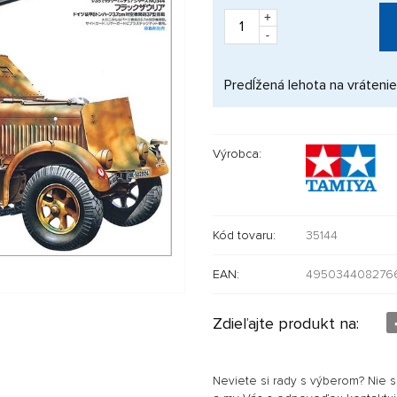
+
-
Predĺžená lehota na vrátenie
Výrobca:
Kód tovaru:
35144
EAN:
495034408276
Zdieľajte produkt na:
Neviete si rady s výberom? Nie 