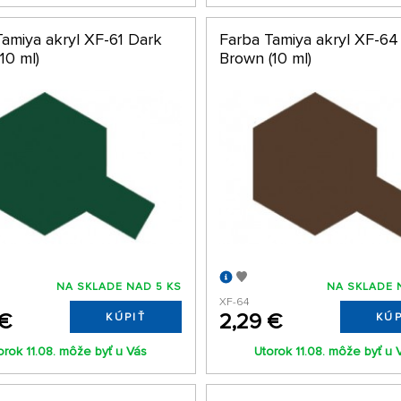
Tamiya akryl XF-61 Dark
Farba Tamiya akryl XF-64
10 ml)
Brown (10 ml)
NA SKLADE NAD 5 KS
NA SKLADE 
XF-64
 €
2,29 €
KÚPIŤ
KÚP
orok 11.08. môže byť u Vás
Utorok 11.08. môže byť u 