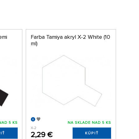
emi
Farba Tamiya akryl X-2 White (10
ml)
NAD 5 KS
NA SKLADE NAD 5 KS
X-2
2,29 €
IŤ
KÚPIŤ