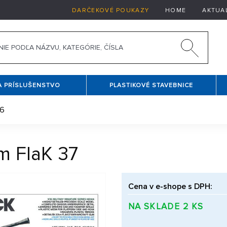
DARČEKOVÉ POUKAZY
HOME
AKTUA
A PRÍSLUŠENSTVO
PLASTIKOVÉ STAVEBNICE
26
cm FlaK 37
Cena v e-shope s DPH:
NA SKLADE 2 KS