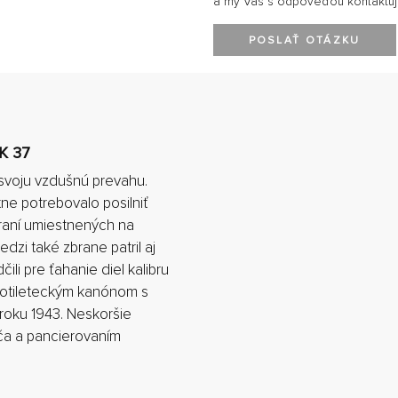
a my Vás s odpoveďou kontaktu
POSLAŤ OTÁZKU
K 37
 svoju vzdušnú prevahu.
e potrebovalo posilniť
braní umiestnených na
zi také zbrane patril aj
li pre ťahanie diel kalibru
rotileteckým kanónom s
roku 1943. Neskoršie
ča a pancierovaním