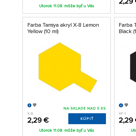
2,29
Utorok 11.08. môže byť u Vás
Farba Tamiya akryl X-8 Lemon
Farba T
Yellow (10 ml)
Black (
NA SKLADE NAD 5 KS
X-8
XF-1
2,29 €
2,29
KÚPIŤ
Utorok 11.08. môže byť u Vás
Ut