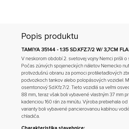
Popis produktu
TAMIYA 35144 - 1:35 SD.KFZ.7/2 W/ 3,7CM FLA
V neskorom období 2. svetovej vojny Nemci prišli o
Počas zúrivých spojeneckých náletov Nemecko nutn
protivzdušnú obranu za pomoci protilietadlových z
podvozkoch tankov alebo polopásových vozidiel. Med
osemtonový Sd.Kfz.7/2. Tieto vozidlá sa veľmi osvedči
88 mm, teraz však boli vybavené vlastným 37 mm p
kadenciou 160 rán za minútu. Výroba prebiehala od 
varianty boli vybavené pancierovanou kabínou vodi
chladiča.
Charakteristika stavebnice: