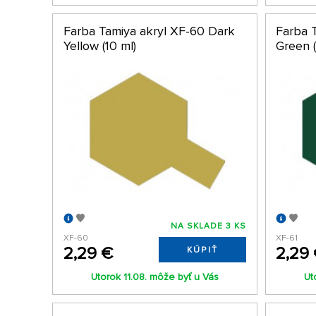
Farba Tamiya akryl XF-60 Dark
Farba 
Yellow (10 ml)
Green (
NA SKLADE 3 KS
XF-60
XF-61
2,29 €
2,29
KÚPIŤ
Utorok 11.08. môže byť u Vás
Ut