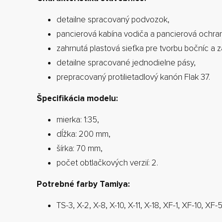
detailne spracovaný podvozok,
pancierová kabína vodiča a pancierová ochran
zahrnutá plastová sieťka pre tvorbu bočníc a z
detailne spracované jednodielne pásy,
prepracovaný protilietadlový kanón Flak 37.
Špecifikácia modelu:
mierka: 1:35,
dĺžka: 200 mm,
šírka: 70 mm,
počet obtlačkových verzií: 2.
Potrebné farby Tamiya:
TS-3, X-2, X-8, X-10, X-11, X-18, XF-1, XF-10, XF