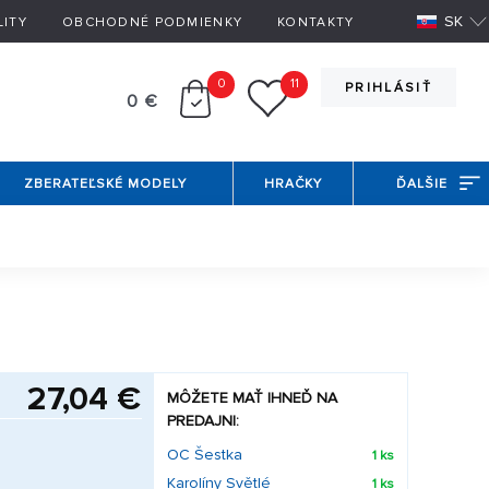
SK
LITY
OBCHODNÉ PODMIENKY
KONTAKTY
0
11
PRIHLÁSIŤ
0 €
ZBERATEĽSKÉ MODELY
HRAČKY
ĎALŠIE
27,04 €
MÔŽETE MAŤ IHNEĎ NA
PREDAJNI:
OC Šestka
1 ks
Karolíny Světlé
1 ks