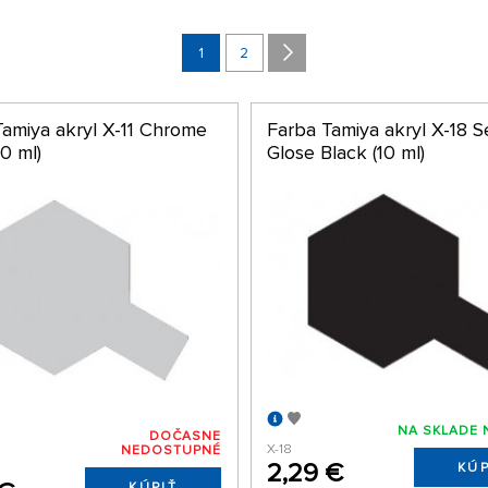
1
2
Tamiya akryl X-11 Chrome
Farba Tamiya akryl X-18 S
10 ml)
Glose Black (10 ml)
NA SKLADE 
DOČASNE
X-18
NEDOSTUPNÉ
2,29 €
KÚP
KÚPIŤ