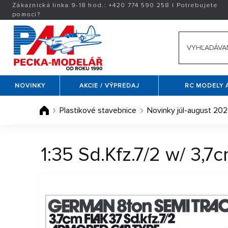
Zákaznická linka 9-18 hod.:
+420
774 590 258
|
Potrebujete
pomoci?
NOVINKY
AKCIE / VÝPREDAJ
RC MODELY 
Plastikové stavebnice
Novinky júl-august 20
1:35 Sd.Kfz.7/2 w/ 3,7