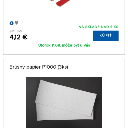
NA SKLADE NAD 5 KS
439069
4,12 €
KÚPIŤ
Utorok 11.08. môže byť u Vás
Brúsny papier P1000 (3ks)