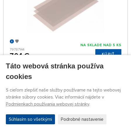
NA SKLADE NAD 5 KS
79787144
7,04 €
KÚPIŤ
Utorok 11.08. môže byť u Vás
Táto webová stránka používa
cookies
Leštiaca fólia 4000 (3 ks)
S cieľom zlepšiť naše služby používame na tejto webovej
stránke súbory cookies. Viac informácií nájdete v
Podmienkach používania webovej stránky
.
Súhlasím so všetkými
Podrobné nastavenie