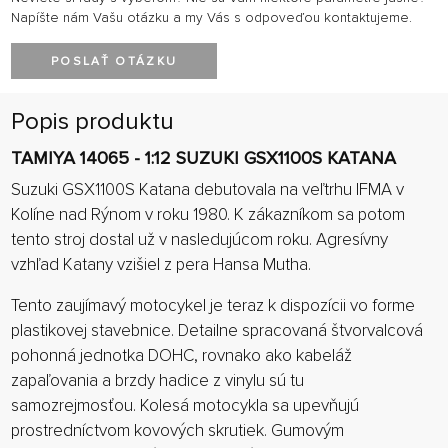
Napíšte nám Vašu otázku a my Vás s odpoveďou kontaktujeme.
POSLAŤ OTÁZKU
Popis produktu
TAMIYA 14065 - 1:12 SUZUKI GSX1100S KATANA
Suzuki GSX1100S Katana debutovala na veľtrhu IFMA v
Kolíne nad Rýnom v roku 1980. K zákazníkom sa potom
tento stroj dostal už v nasledujúcom roku. Agresívny
vzhľad Katany vzišiel z pera Hansa Mutha.
Tento zaujímavý motocykel je teraz k dispozícii vo forme
plastikovej stavebnice. Detailne spracovaná štvorvalcová
pohonná jednotka DOHC, rovnako ako kabeláž
zapaľovania a brzdy hadice z vinylu sú tu
samozrejmosťou. Kolesá motocykla sa upevňujú
prostredníctvom kovových skrutiek. Gumovým