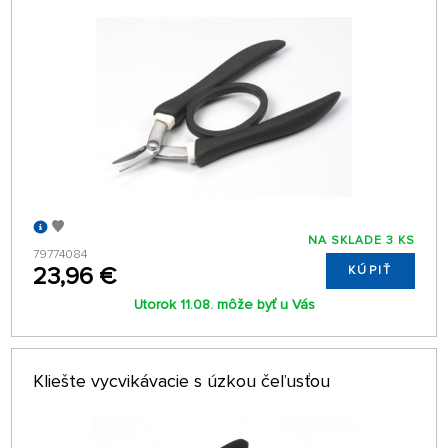
NA SKLADE 3 KS
79774084
23,96 €
KÚPIŤ
Utorok 11.08. môže byť u Vás
Kliešte vycvikávacie s úzkou čeľusťou