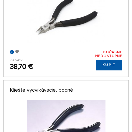
DOČASNE
NEDOSTUPNÉ
79774123
38,70 €
KÚPIŤ
Kliešte vycvikávacie, bočné