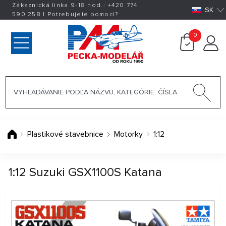
Zákaznická linka 9-18 hod.:
+420
774
SK
590 258
|
Potrebujete pomoci?
0
Plastikové stavebnice
Motorky
1:12
1:12 Suzuki GSX1100S Katana