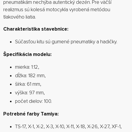
pneumatikám nechýba autentický dezén. Pre väčší
realizmus sú kolesá motocykla vyrobená metódou
tlakového liatia.
Charakteristika stavebnice:
Súčasťou kitu sú gumené pneumatiky a hadičky.
Špecifikácia modelu:
mierka: 1:12,
dĺžka: 182 mm,
šírka: 61 mm,
výška: 97 mm,
počet dielov: 100.
Potrebné farby Tamiya:
TS-17, X-1, X-2, X-3, X-10, X-11, X-18, X-26, X-27, XF-1,