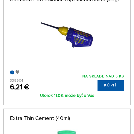
NA SKLADE NAD 5 KS
339604
6,21 €
KÚPIŤ
Utorok 11.08. môže byť u Vás
Extra Thin Cement (40ml)