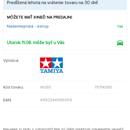
Predĺžená lehota na vrátenie tovaru na 30 dní!
MÔŽETE MAŤ IHNEĎ NA PREDAJNI:
Nademlejnská - eshop
1 ks
Utorok 11.08. môže byť u Vás
Výrobca:
Kód tovaru:
14065
79714065
EAN:
4950344995059
Neviete si rady s výberom? Nie sú Vám niektoré parametre jasné?