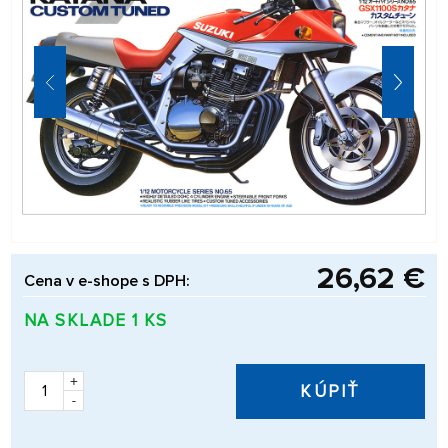
26,62 €
Cena v e-shope s DPH:
NA SKLADE 1 KS
+
KÚPIŤ
-