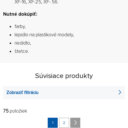
XF-16, XF-25, XF- 56.
Nutné dokúpiť:
farby,
lepidlo na plastikové modely,
riedidlo,
štetce.
Súvisiace produkty
Zobraziť filtráciu
75
položiek
FILTROVAŤ:
RADIŤ:
ABECEDNE
1
2
len na sklade