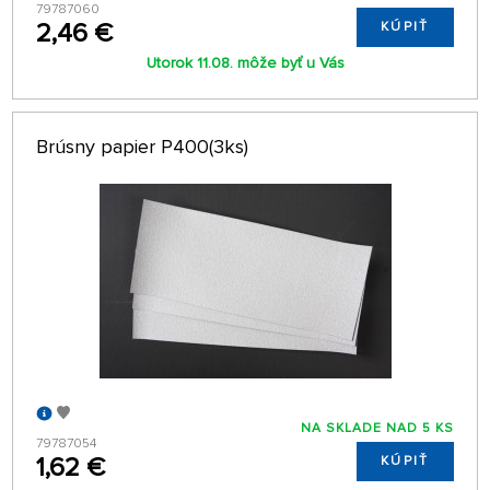
79787060
2,46 €
KÚPIŤ
Utorok 11.08. môže byť u Vás
Brúsny papier P400(3ks)
NA SKLADE NAD 5 KS
79787054
1,62 €
KÚPIŤ