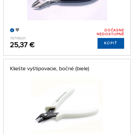
DOČASNE
NEDOSTUPNÉ
79774001
25,37 €
KÚPIŤ
Kliešte vyštipovacie, bočné (biele)