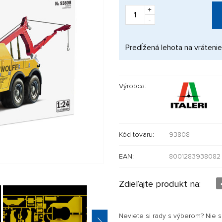
+
-
Predĺžená lehota na vrátenie
Výrobca:
Kód tovaru:
93808
EAN:
8001283938082
Zdieľajte produkt na:
Neviete si rady s výberom? Nie 