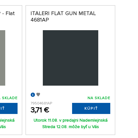
 - Flat
ITALERI FLAT GUN METAL
4681AP
 SKLADE
NA SKLADE
79504681AP
3,71 €
IŤ
KÚPIŤ
mlejnská
Utorok 11.08. v predajni Nademlejnská
Vás
Streda 12.08. môže byť u Vás