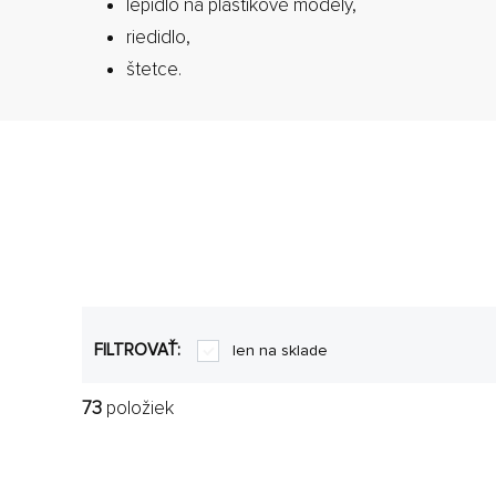
lepidlo na plastikové modely,
riedidlo,
štetce.
FILTROVAŤ:
len na sklade
73
položiek