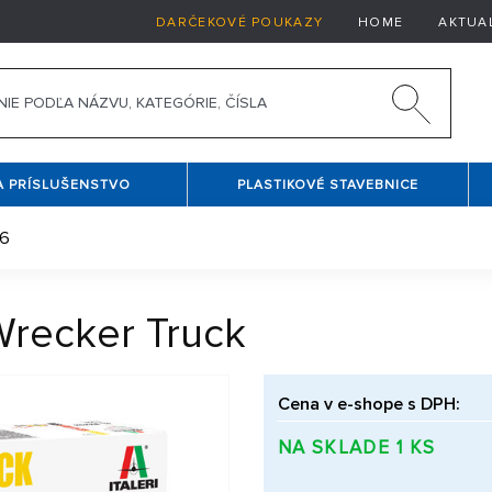
DARČEKOVÉ POUKAZY
HOME
AKTUA
A PRÍSLUŠENSTVO
PLASTIKOVÉ STAVEBNICE
26
Wrecker Truck
Cena v e-shope s DPH:
NA SKLADE 1 KS