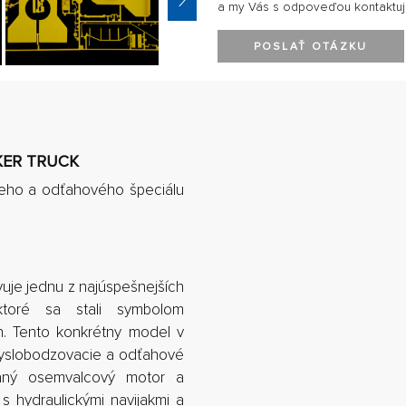
a my Vás s odpoveďou kontaktu
POSLAŤ OTÁZKU
CKER TRUCK
eho a odťahového špeciálu
uje jednu z najúspešnejších
ktoré sa stali symbolom
ch. Tento konkrétny model v
 vyslobodzovacie a odťahové
vaný osemvalcový motor a
s hydraulickými navijakmi a