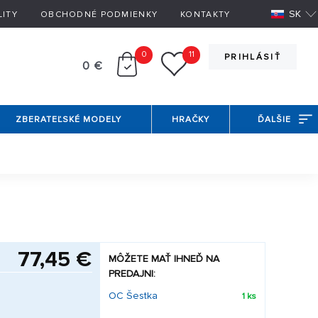
SK
LITY
OBCHODNÉ PODMIENKY
KONTAKTY
0
11
PRIHLÁSIŤ
0 €
ZBERATEĽSKÉ MODELY
HRAČKY
ĎALŠIE
77,45 €
MÔŽETE MAŤ IHNEĎ NA
PREDAJNI:
OC Šestka
1 ks