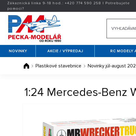
Zákaznická linka 9-18 hod.:
+420
774 590 258
|
Potrebujete
pomoci?
NOVINKY
AKCIE / VÝPREDAJ
RC MODELY 
Plastikové stavebnice
Novinky júl-august 20
1:24 Mercedes-Benz 