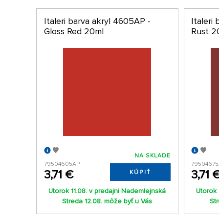
Italeri barva akryl 4605AP -
Italeri
Gloss Red 20ml
Rust 2
NA SKLADE
79504605AP
7950467
3,71 €
3,71 
KÚPIŤ
Utorok 11.08. v predajni Nademlejnská
Utorok 
Streda 12.08. môže byť u Vás
St