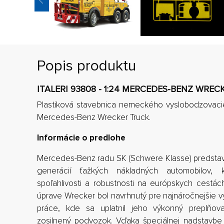
Popis produktu
ITALERI 93808 - 1:24 MERCEDES-BENZ WRE
Plastiková stavebnica nemeckého vyslobodzovaci
Mercedes-Benz Wrecker Truck.
Informácie o predlohe
Mercedes-Benz radu SK (Schwere Klasse) predstav
generácií ťažkých nákladných automobilov, 
spoľahlivosti a robustnosti na európskych cestá
úprave Wrecker bol navrhnutý pre najnáročnejšie
práce, kde sa uplatnil jeho výkonný preplňo
zosilnený podvozok. Vďaka špeciálnej nadstavbe 