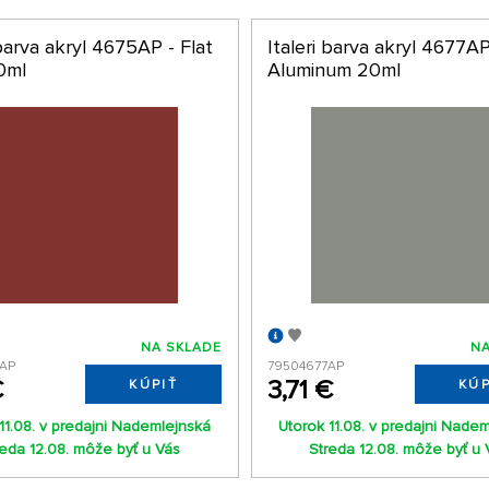
 barva akryl 4675AP - Flat
Italeri barva akryl 4677AP
0ml
Aluminum 20ml
NA SKLADE
NA
5AP
79504677AP
€
3,71 €
KÚPIŤ
KÚP
11.08. v predajni Nademlejnská
Utorok 11.08. v predajni Nade
reda 12.08. môže byť u Vás
Streda 12.08. môže byť u 