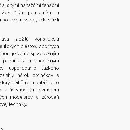
aj s tými najťažšími ťahačmi
strádateľnými pomocníkmi u
 po celom svete, kde slúžili
áva zložitú konštrukciu
aulických piestov, oporných
isponuje verne spracovaným
m pneumatík a viacdielnym
ké usporiadanie ťažkého
zsiahly hárok obtlačkov s
torý uľahčuje montáž tejto
ave a úctyhodným rozmerom
ilých modelárov a zároveň
vej techniky.
my;