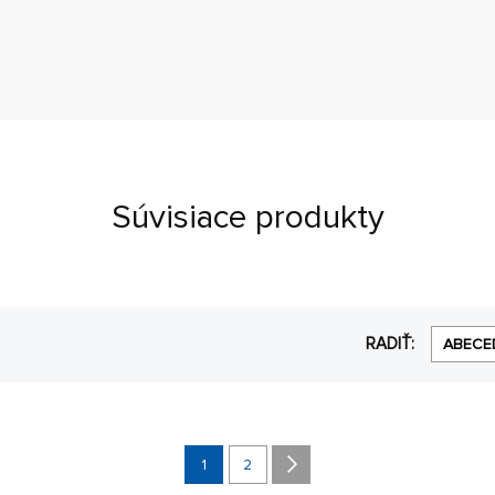
Súvisiace produkty
RADIŤ:
ABECE
1
2