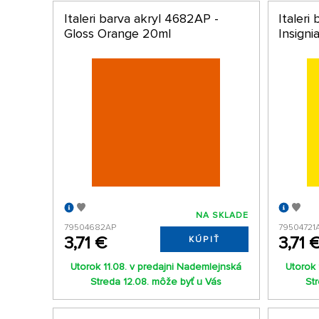
Italeri barva akryl 4682AP -
Italeri
Gloss Orange 20ml
Insigni
NA SKLADE
79504682AP
79504721
3,71 €
3,71 
KÚPIŤ
Utorok 11.08. v predajni Nademlejnská
Utorok 
Streda 12.08. môže byť u Vás
St