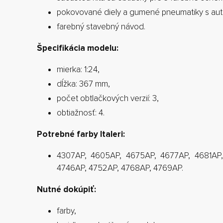
pokovované diely a gumené pneumatiky s au
farebný stavebný návod.
Špecifikácia modelu:
mierka: 1:24,
dĺžka: 367 mm,
počet obtlačkových verzií: 3,
obtiažnosť: 4.
Potrebné farby Italeri:
4307AP, 4605AP, 4675AP, 4677AP, 4681AP,
4746AP, 4752AP, 4768AP, 4769AP.
Nutné dokúpiť:
farby,