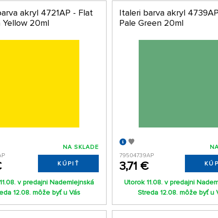
 barva akryl 4721AP - Flat
Italeri barva akryl 4739AP
a Yellow 20ml
Pale Green 20ml
NA SKLADE
NA
AP
79504739AP
€
3,71 €
KÚPIŤ
KÚP
11.08. v predajni Nademlejnská
Utorok 11.08. v predajni Nade
reda 12.08. môže byť u Vás
Streda 12.08. môže byť u 