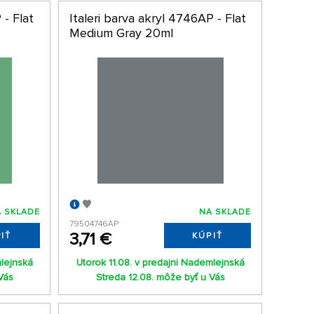
 - Flat
Italeri barva akryl 4746AP - Flat
Medium Gray 20ml
 SKLADE
NA SKLADE
79504746AP
3,71 €
IŤ
KÚPIŤ
mlejnská
Utorok 11.08. v predajni Nademlejnská
Vás
Streda 12.08. môže byť u Vás