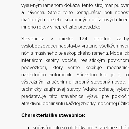
výsuvným ramenom dokázal tento stroj manipulovať 
a návesmi. Stroje tejto konfigurácie boli nepo
diaľničných služieb i súkromných odťahových firiem
mnoho rokov v nepretržitej prevádzke.
Stavebnica v mierke 1:24 detailne zachyt
vyslobodzovacej nadstavby vrátane všetkých hydr
nôh a masívneho teleskopického ramena. Model d
interiérom kabíny vodiča, realistickým povrcho
podvozkom, ktorý verne kopíruje mechanic
nákladného automobilu. Súčasťou kitu je aj ro
výstražným značením a farebný stavebný návod, k
technicky zaujímavej stavby. Vďaka bohatej výb
predstavuje táto stavebnica výzvu pre pokroč
atraktívnu dominantu každej zbierky modernej úžitko
Charakteristika stavebnice:
súčasťou kitu sú obtlačky pre 3 farebné sché