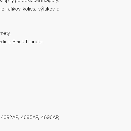
ístupný po odklopení kapoty.
 ráfikov kolies, výfukov a
mety.
edície Black Thunder.
 4682AP, 4695AP, 4696AP,