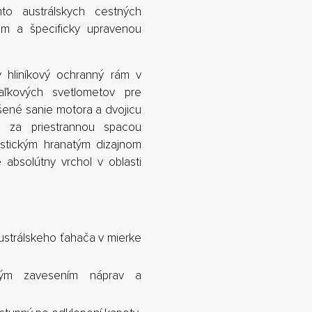
to austrálskych cestných
om a špecificky upravenou
 hliníkový ochranný rám v
aľkových svetlometov pre
ýšené sanie motora a dvojicu
 za priestrannou spacou
ristickým hranatým dizajnom
e absolútny vrchol v oblasti
ustrálskeho ťahača v mierke
ným zavesením náprav a