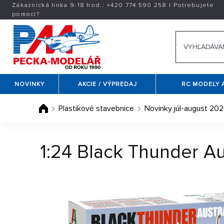
Zákaznická linka 9-18 hod.:
+420
774 590 258
|
Potrebujete
pomoci?
NOVINKY
AKCIE / VÝPREDAJ
RC MODELY 
Plastikové stavebnice
Novinky júl-august 20
1:24 Black Thunder Au