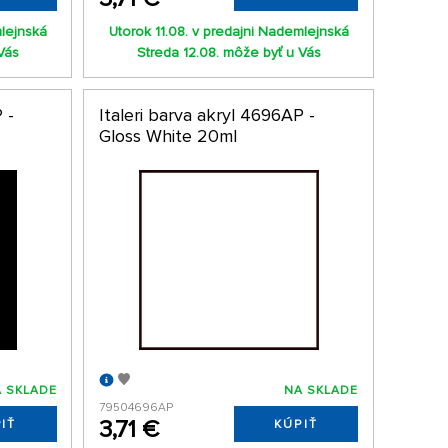
mlejnská
Utorok 11.08. v predajni Nademlejnská
Vás
Streda 12.08. môže byť u Vás
 -
Italeri barva akryl 4696AP -
Gloss White 20ml
 SKLADE
NA SKLADE
79504696AP
3,71 €
IŤ
KÚPIŤ