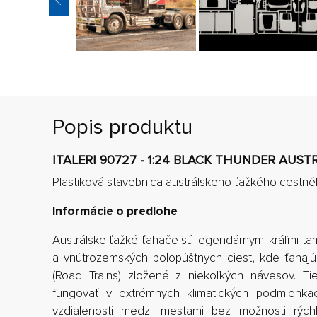
Popis produktu
ITALERI 90727 - 1:24 BLACK THUNDER AUS
Plastiková stavebnica austrálskeho ťažkého cestné
Informácie o predlohe
Austrálske ťažké ťahače sú legendárnymi kráľmi ta
a vnútrozemských polopúštnych ciest, kde ťahaj
(Road Trains) zložené z niekoľkých návesov. Ti
fungovať v extrémnych klimatických podmienka
vzdialenosti medzi mestami bez možnosti rých