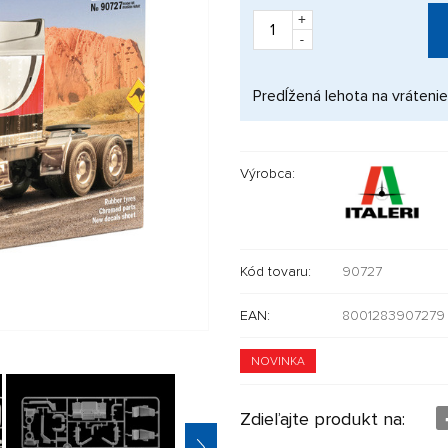
+
-
Predĺžená lehota na vrátenie
Výrobca:
Kód tovaru:
90727
EAN:
8001283907279
NOVINKA
Zdieľajte produkt na: