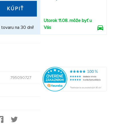
KÚPIŤ
Utorok 11.08. môže byť u
 tovaru na 30 dní!
Vás
795090727