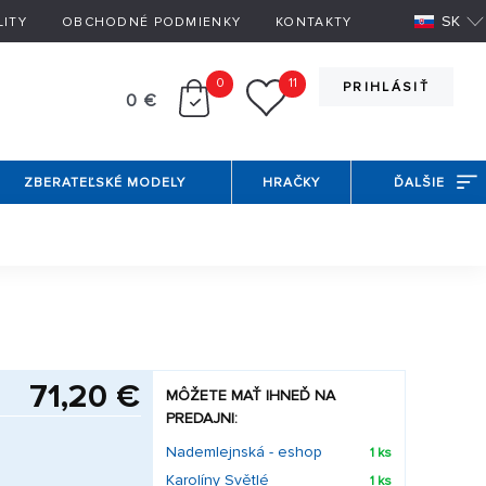
SK
LITY
OBCHODNÉ PODMIENKY
KONTAKTY
0
11
PRIHLÁSIŤ
0 €
ZBERATEĽSKÉ MODELY
HRAČKY
ĎALŠIE
71,20 €
MÔŽETE MAŤ IHNEĎ NA
PREDAJNI:
Nademlejnská - eshop
1 ks
Karolíny Světlé
1 ks