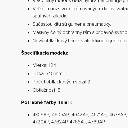
Viacdielny motor s detailnými armatúrami je pr
Veľké množstvo chrómovaných dielov vrátane
spätných zrkadiel.
Súčasťou kitu sú gumené pneumatiky.
Masívny čelný ochranný rám a prídavné svetlo
Nový obtlačkový hárok s atraktívnou grafikou 
Špecifikácia modelu:
Mierka: 1:24
Dĺžka: 340 mm
Počet obtlačkových verzií: 2
Obtiažnosť: 5
Potrebné farby Italeri:
4305AP, 4605AP, 4642AP, 4671AP, 4678AP,
4720AP, 4762AP, 4768AP, 4769AP.