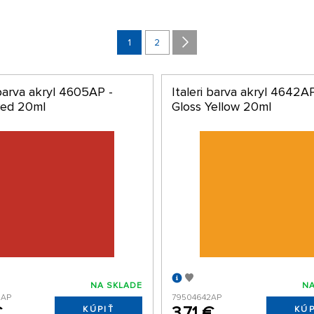
1
2
 barva akryl 4605AP -
Italeri barva akryl 4642AP
Red 20ml
Gloss Yellow 20ml
NA SKLADE
NA
5AP
79504642AP
€
3,71 €
KÚPIŤ
KÚP