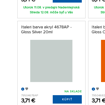
Utorok 11.08. v predajni Nademlejnská
Utorok 
Streda 12.08. môže byť u Vás
St
Italeri barva akryl 4678AP -
Italeri
Gloss Silver 20ml
Gloss 
NA SKLADE
79504678AP
7950468
3,71 €
3,71 
KÚPIŤ