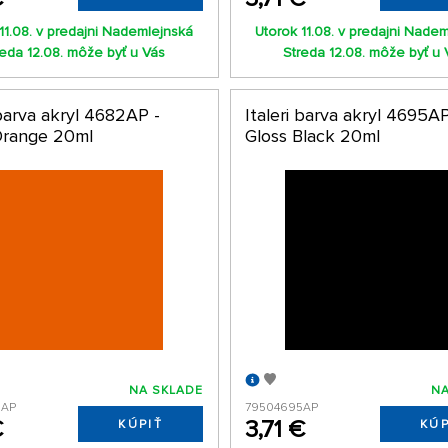
11.08. v predajni Nademlejnská
Utorok 11.08. v predajni Nade
reda 12.08. môže byť u Vás
Streda 12.08. môže byť u 
 barva akryl 4682AP -
Italeri barva akryl 4695AP
Orange 20ml
Gloss Black 20ml
NA SKLADE
NA
2AP
79504695AP
€
3,71 €
KÚPIŤ
KÚP