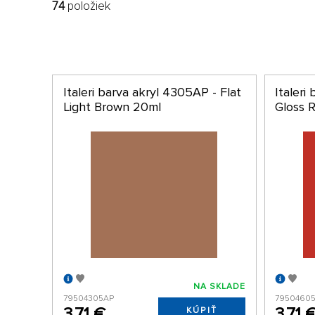
74
položiek
Italeri barva akryl 4305AP - Flat
Italeri
Light Brown 20ml
Gloss 
NA SKLADE
79504305AP
7950460
3,71 €
3,71 
KÚPIŤ