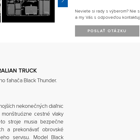
Neviete si rady s výberom? Nie 
a my Vás s odpoveďou kontaktu
POSLAŤ OTÁZKU
TRALIAN TRUCK
ho ťahača Black Thunder.
mojších nekonečných diaľnic
ú monštruózne cestné vlaky
eto stroje musia bezpečne
ch a prekonávať obrovské
leho servisu. Model Black