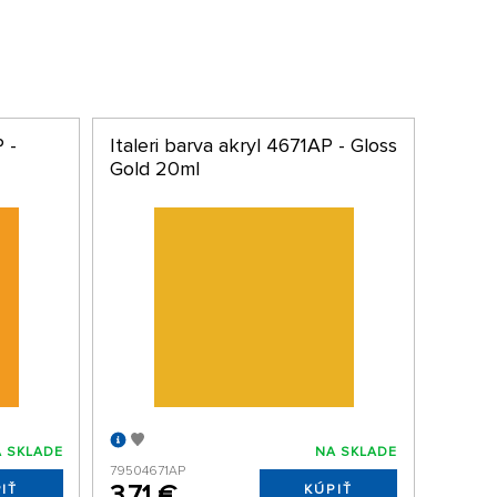
 -
Italeri barva akryl 4671AP - Gloss
Gold 20ml
 SKLADE
NA SKLADE
79504671AP
3,71 €
IŤ
KÚPIŤ