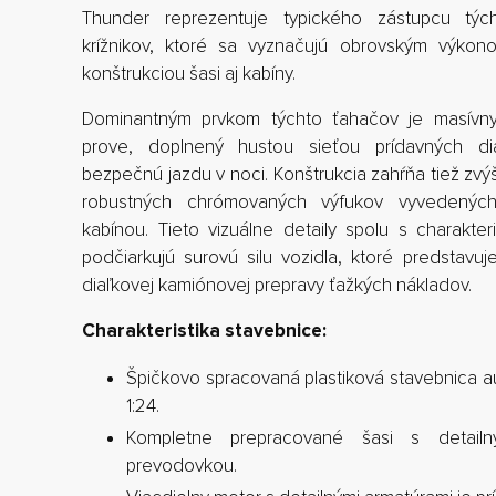
Thunder reprezentuje typického zástupcu tých
krížnikov, ktoré sa vyznačujú obrovským výkon
konštrukciou šasi aj kabíny.
Dominantným prvkom týchto ťahačov je masívny
prove, doplnený hustou sieťou prídavných di
bezpečnú jazdu v noci. Konštrukcia zahŕňa tiež zv
robustných chrómovaných výfukov vyvedených
kabínou. Tieto vizuálne detaily spolu s charakte
podčiarkujú surovú silu vozidla, ktoré predstavuj
diaľkovej kamiónovej prepravy ťažkých nákladov.
Charakteristika stavebnice:
Špičkovo spracovaná plastiková stavebnica a
1:24.
Kompletne prepracované šasi s detail
prevodovkou.