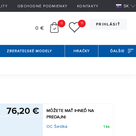
SK
LITY
OBCHODNÉ PODMIENKY
KONTAKTY
0
11
PRIHLÁSIŤ
0 €
ZBERATEĽSKÉ MODELY
HRAČKY
ĎALŠIE
76,20 €
MÔŽETE MAŤ IHNEĎ NA
PREDAJNI:
OC Šestka
1 ks