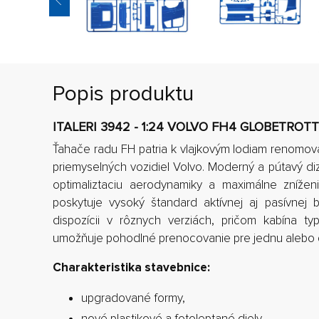
Popis produktu
ITALERI 3942 - 1:24 VOLVO FH4 GLOBETROT
Ťahače radu FH patria k vlajkovým lodiam renomo
priemyselných vozidiel Volvo. Moderný a pútavý di
optimaliztaciu aerodynamiky a maximálne znížen
poskytuje vysoký štandard aktívnej aj pasívnej 
dispozícii v rôznych verziách, pričom kabína ty
umožňuje pohodlné prenocovanie pre jednu alebo 
Charakteristika stavebnice:
upgradované formy,
nové plastikové a fotoleptané diely,