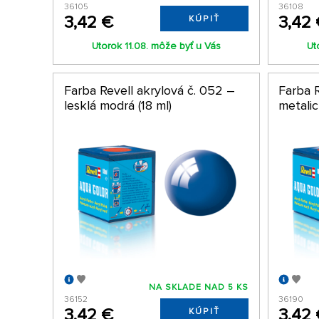
36105
36108
3,42 €
3,42
KÚPIŤ
Utorok 11.08. môže byť u Vás
Ut
Farba Revell akrylová č. 052 –
Farba R
lesklá modrá (18 ml)
metalic
NA SKLADE NAD 5 KS
36152
36190
3,42 €
3,42
KÚPIŤ