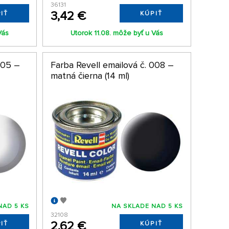
36131
3,42 €
IŤ
KÚPIŤ
Vás
Utorok 11.08. môže byť u Vás
005 –
Farba Revell emailová č. 008 –
matná čierna (14 ml)
NAD 5 KS
NA SKLADE NAD 5 KS
32108
2,62 €
IŤ
KÚPIŤ