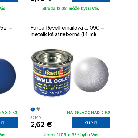
Vás
Streda 12.08. môže byť u Vás
052 –
Farba Revell emailová č. 090 –
metalická strieborná (14 ml)
NAD 5 KS
NA SKLADE NAD 5 KS
32190
2,62 €
IŤ
KÚPIŤ
Vás
Utorok 11.08. môže byť u Vás