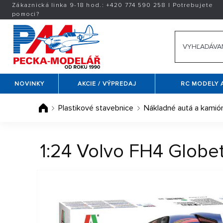
Zákaznická linka 9-18 hod.:
+420
774 590 258
|
Potrebujete
pomoci?
NOVINKY
AKCIE / VÝPREDAJ
RC MODELY 
Plastikové stavebnice
Nákladné autá a kamió
1:24 Volvo FH4 Globe