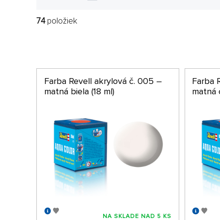
74
položiek
Farba Revell akrylová č. 005 –
Farba R
matná biela (18 ml)
matná č
NA SKLADE NAD 5 KS