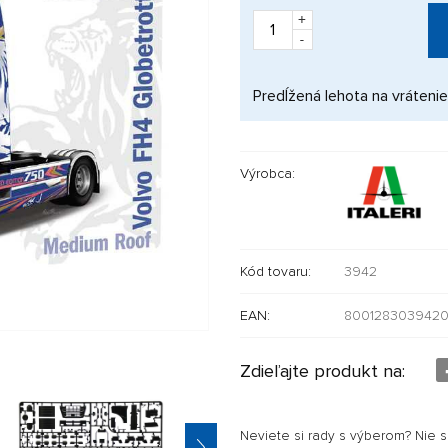
+
-
Predĺžená lehota na vrátenie
Výrobca:
Kód tovaru:
3942
EAN:
800128303942
Zdieľajte produkt na:
Neviete si rady s výberom? Nie 