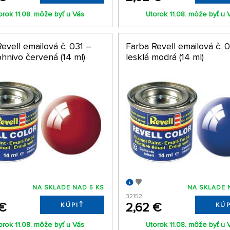
orok 11.08. môže byť u Vás
Utorok 11.08. môže byť u 
evell emailová č. 031 –
Farba Revell emailová č. 
ohnivo červená (14 ml)
lesklá modrá (14 ml)
NA SKLADE NAD 5 KS
NA SKLADE 
32152
 €
2,62 €
KÚPIŤ
KÚP
orok 11.08. môže byť u Vás
Utorok 11.08. môže byť u 