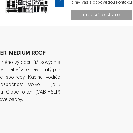
a my Vás s odpoveďou kontaktu
POSLAŤ OTÁZKU
TER, MEDIUM ROOF
vaného výrobcu úžitkových a
zajn ťahača je navrhnutý pre
ie spotreby. Kabína vodiča
bezpečnosti. Volvo FH je k
pu Globetrotter (CAB-HSLP)
dve osoby.