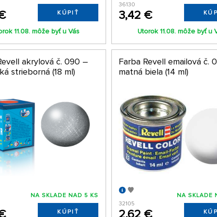
36130
 €
3,42 €
KÚPIŤ
KÚP
orok 11.08. môže byť u Vás
Utorok 11.08. môže byť u 
evell akrylová č. 090 –
Farba Revell emailová č. 
ká strieborná (18 ml)
matná biela (14 ml)
NA SKLADE NAD 5 KS
NA SKLADE 
32105
 €
2,62 €
KÚPIŤ
KÚP