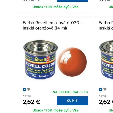
Utorok 11.08. môže byť u Vás
Ut
Farba Revell emailová č. 030 –
Farba R
lesklá oranžová (14 ml)
lesklá 
NA SKLADE NAD 5 KS
32130
32131
2,62 €
2,62
KÚPIŤ
Utorok 11.08. môže byť u Vás
Ut