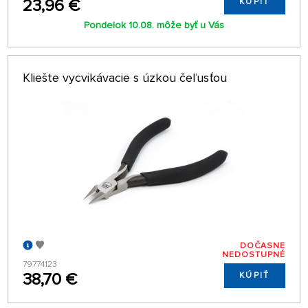
23,96 €
KÚPIŤ
Pondelok 10.08. môže byť u Vás
Kliešte vycvikávacie s úzkou čeľusťou
DOČASNE
NEDOSTUPNÉ
79774123
38,70 €
KÚPIŤ