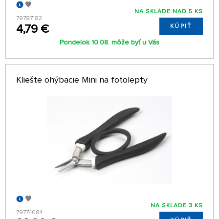
NA SKLADE NAD 5 KS
79787182
4,79 €
KÚPIŤ
Pondelok 10.08. môže byť u Vás
Kliešte ohýbacie Mini na fotolepty
NA SKLADE 3 KS
79774084