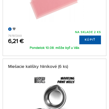
NA SKLADE 2 KS
79787200
6,21 €
KÚPIŤ
Pondelok 10.08. môže byť u Vás
Miešacie kalíšky hliníkové (6 ks)