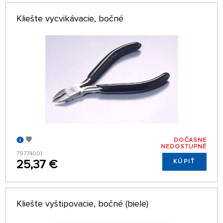
Kliešte vycvikávacie, bočné
DOČASNE
NEDOSTUPNÉ
79774001
25,37 €
KÚPIŤ
Kliešte vyštipovacie, bočné (biele)