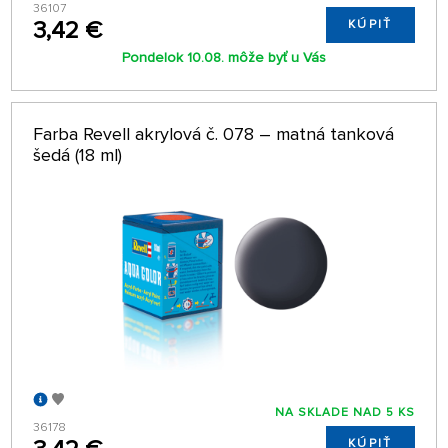
36107
3,42 €
KÚPIŤ
Pondelok 10.08. môže byť u Vás
Farba Revell akrylová č. 078 – matná tanková
šedá (18 ml)
NA SKLADE NAD 5 KS
36178
KÚPIŤ