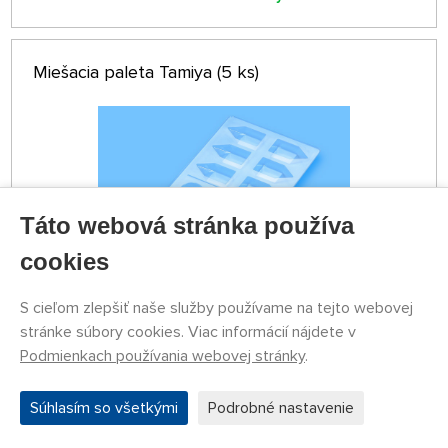
Miešacia paleta Tamiya (5 ks)
Táto webová stránka používa
cookies
S cieľom zlepšiť naše služby používame na tejto webovej
NA SKLADE 5 KS
stránke súbory cookies. Viac informácií nájdete v
79787125
Podmienkach používania webovej stránky
.
4,12 €
KÚPIŤ
Pondelok 10.08. môže byť u Vás
Súhlasím so všetkými
Podrobné nastavenie