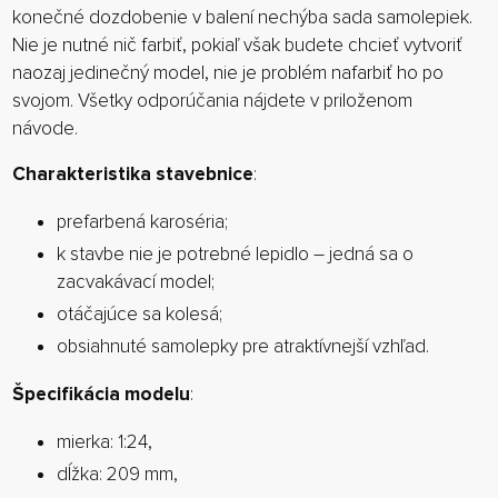
konečné dozdobenie v balení nechýba sada samolepiek.
Nie je nutné nič farbiť, pokiaľ však budete chcieť vytvoriť
naozaj jedinečný model, nie je problém nafarbiť ho po
svojom. Všetky odporúčania nájdete v priloženom
návode.
Charakteristika stavebnice
:
prefarbená karoséria;
k stavbe nie je potrebné lepidlo – jedná sa o
zacvakávací model;
otáčajúce sa kolesá;
obsiahnuté samolepky pre atraktívnejší vzhľad.
Špecifikácia modelu
:
mierka: 1:24,
dĺžka: 209 mm,