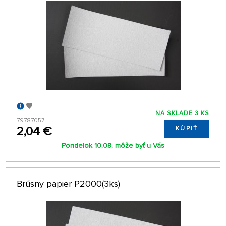
NA SKLADE 3 KS
79787057
2,04 €
KÚPIŤ
Pondelok 10.08. môže byť u Vás
Brúsny papier P2000(3ks)