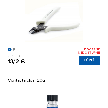
DOČASNE
NEDOSTUPNÉ
79769945
13,12 €
KÚPIŤ
Contacta clear 20g