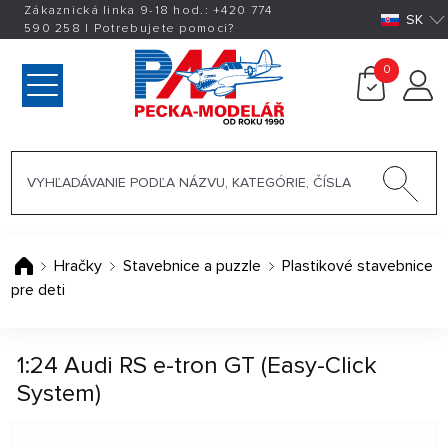
Zákaznická linka 9-18 hod.:
+420
774
SK
590 258
|
Potrebujete pomoci?
0
Hračky
Stavebnice a puzzle
Plastikové stavebnice
pre deti
1:24 Audi RS e-tron GT (Easy-Click
System)