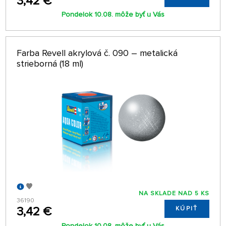
3,42 €
Pondelok 10.08. môže byť u Vás
Farba Revell akrylová č. 090 – metalická
strieborná (18 ml)
NA SKLADE NAD 5 KS
36190
3,42 €
KÚPIŤ
Pondelok 10.08. môže byť u Vás