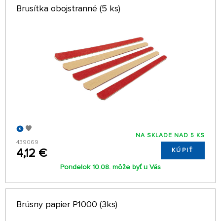
Brusítka obojstranné (5 ks)
NA SKLADE NAD 5 KS
439069
4,12 €
KÚPIŤ
Pondelok 10.08. môže byť u Vás
Brúsny papier P1000 (3ks)