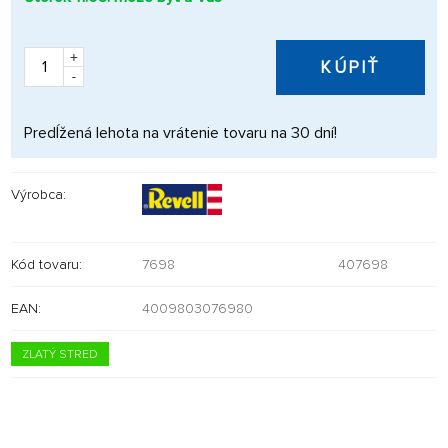
+
KÚPIŤ
-
Predĺžená lehota na vrátenie tovaru na 30 dní!
Výrobca:
Kód tovaru:
7698
407698
EAN:
4009803076980
ZLATÝ STRED