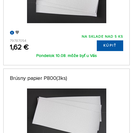
NA SKLADE NAD 5 KS
79787054
1,62 €
KÚPIŤ
Pondelok 10.08. môže byť u Vás
Brúsny papier P800(3ks)