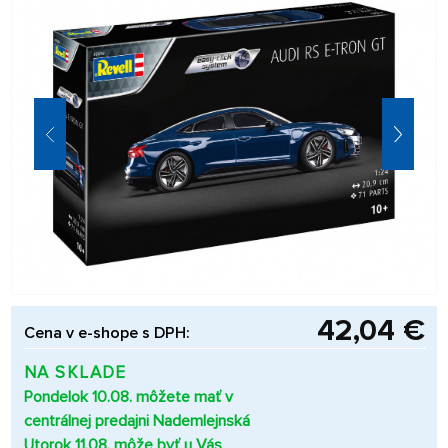
42,04 €
Cena v e-shope s DPH:
NA SKLADE
Pondelok 10.08. môžete mať v
centrálnej predajni Nademlejnská
Utorok 11.08. môže byť u Vás