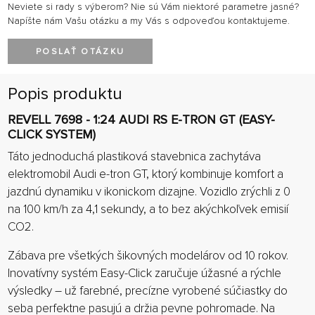
Neviete si rady s výberom? Nie sú Vám niektoré parametre jasné?
Napíšte nám Vašu otázku a my Vás s odpoveďou kontaktujeme.
POSLAŤ OTÁZKU
Popis produktu
REVELL 7698 - 1:24 AUDI RS E-TRON GT (EASY-
CLICK SYSTEM)
Táto jednoduchá plastiková stavebnica zachytáva
elektromobil Audi e-tron GT, ktorý kombinuje komfort a
jazdnú dynamiku v ikonickom dizajne. Vozidlo zrýchli z 0
na 100 km/h za 4,1 sekundy, a to bez akýchkoľvek emisií
CO2.
Zábava pre všetkých šikovných modelárov od 10 rokov.
Inovatívny systém Easy-Click zaručuje úžasné a rýchle
výsledky – už farebné, precízne vyrobené súčiastky do
seba perfektne pasujú a držia pevne pohromade. Na