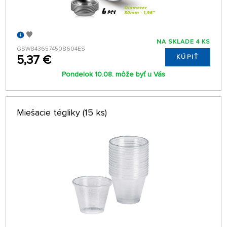
NA SKLADE 4 KS
GSW8436574508604ES
5,37 €
KÚPIŤ
Pondelok 10.08. môže byť u Vás
Miešacie tégliky (15 ks)