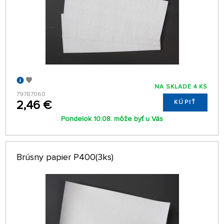
NA SKLADE 4 KS
79787060
2,46 €
KÚPIŤ
Pondelok 10.08. môže byť u Vás
Brúsny papier P400(3ks)