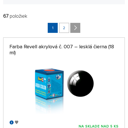
67
položiek
FILTROVAŤ:
RADIŤ:
ABECEDNE
1
2
len na sklade
64 NA STRÁNKE
Farba Revell akrylová č. 007 – lesklá čierna (18
ml)
NA SKLADE NAD 5 KS