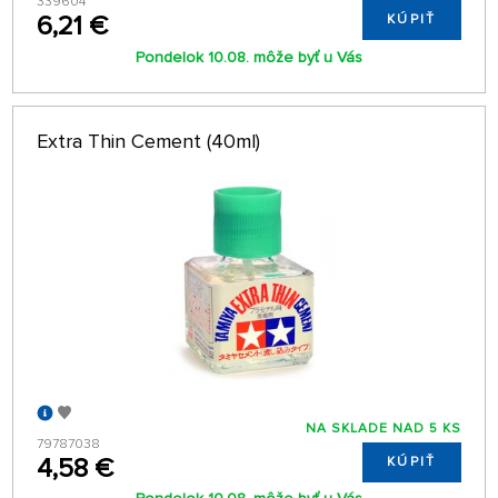
339604
6,21 €
KÚPIŤ
Pondelok 10.08. môže byť u Vás
Extra Thin Cement (40ml)
NA SKLADE NAD 5 KS
79787038
4,58 €
KÚPIŤ