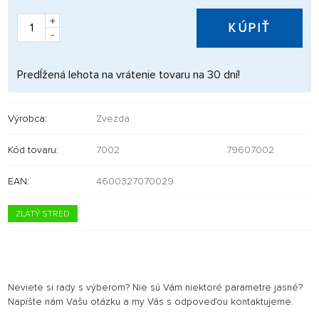
+
KÚPIŤ
-
Predĺžená lehota na vrátenie tovaru na 30 dní!
Výrobca:
Zvezda
Kód tovaru:
7002
79607002
EAN:
4600327070029
ZLATÝ STRED
Neviete si rady s výberom? Nie sú Vám niektoré parametre jasné?
Napíšte nám Vašu otázku a my Vás s odpoveďou kontaktujeme.