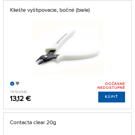
Kliešte vyštipovacie, bočné (biele)
DOČASNE
NEDOSTUPNÉ
79769945
13,12 €
KÚPIŤ
Contacta clear 20g