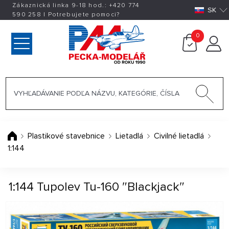
Zákaznická linka 9-18 hod.:
+420
774
SK
590 258
|
Potrebujete pomoci?
0
Plastikové stavebnice
Lietadlá
Civilné lietadlá
1:144
1:144 Tupolev Tu-160 ″Blackjack″