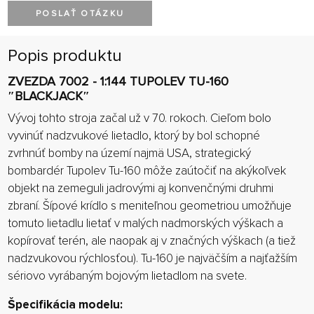
POSLAŤ OTÁZKU
Popis produktu
ZVEZDA 7002 - 1:144 TUPOLEV TU-160
″BLACKJACK″
Vývoj tohto stroja začal už v 70. rokoch. Cieľom bolo
vyvinúť nadzvukové lietadlo, ktorý by bol schopné
zvrhnúť bomby na území najmä USA, strategický
bombardér Tupolev Tu-160 môže zaútočiť na akýkoľvek
objekt na zemeguli jadrovými aj konvenčnými druhmi
zbraní. Šípové krídlo s meniteľnou geometriou umožňuje
tomuto lietadlu lietať v malých nadmorských výškach a
kopírovať terén, ale naopak aj v značných výškach (a tiež
nadzvukovou rýchlosťou). Tu-160 je najväčším a najťažším
sériovo vyrábaným bojovým lietadlom na svete.
Špecifikácia modelu: