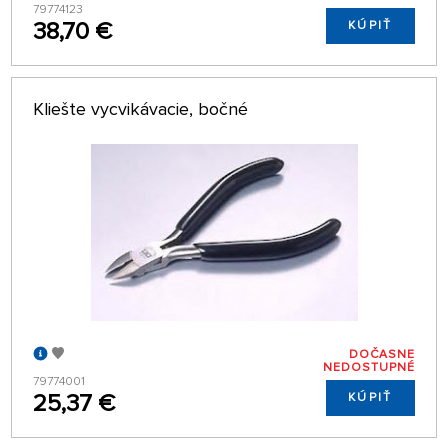
79774123
38,70 €
KÚPIŤ
Kliešte vycvikávacie, bočné
DOČASNE
NEDOSTUPNÉ
79774001
25,37 €
KÚPIŤ