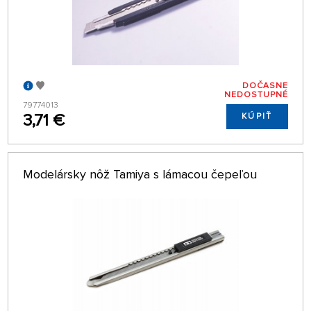
DOČASNE
NEDOSTUPNÉ
79774013
3,71 €
KÚPIŤ
Modelársky nôž Tamiya s lámacou čepeľou