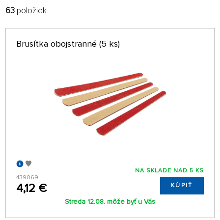
63
položiek
FILTROVAŤ:
RADIŤ:
ABECEDNE
len na sklade
Brusítka obojstranné (5 ks)
64 NA STRÁNKE
NA SKLADE NAD 5 KS
439069
4,12 €
KÚPIŤ
Streda 12.08. môže byť u Vás