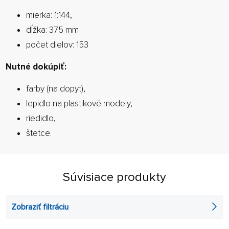
mierka: 1:144,
dĺžka: 375 mm
počet dielov: 153
Nutné dokúpiť:
farby (na dopyt),
lepidlo na plastikové modely,
riedidlo,
štetce.
Súvisiace produkty
Zobraziť filtráciu