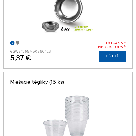
DOČASNE
NEDOSTUPNÉ
GSW8436574508604ES
5,37 €
KÚPIŤ
Miešacie tégliky (15 ks)