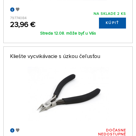
NA SKLADE 2 KS
79774084
23,96 €
KÚPIŤ
Streda 12.08. môže byť u Vás
Kliešte vycvikávacie s úzkou čeľusťou
DOČASNE
NEDOSTUPNÉ