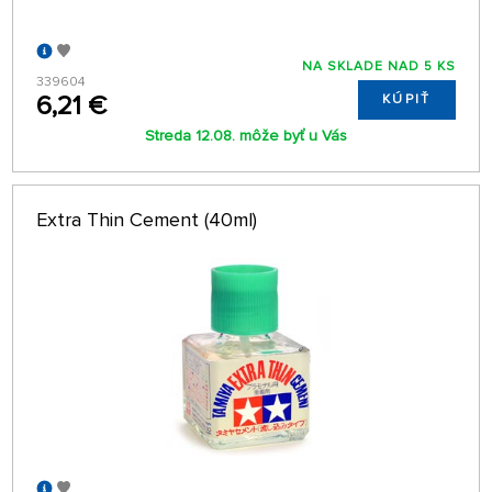
NA SKLADE NAD 5 KS
339604
6,21 €
KÚPIŤ
Streda 12.08. môže byť u Vás
Extra Thin Cement (40ml)