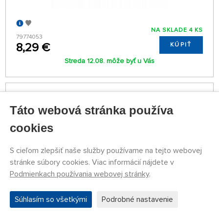
NA SKLADE 4 KS
79774053
8,29 €
KÚPIŤ
Streda 12.08. môže byť u Vás
Náhlavná lupa so zväčšovacími sklami (1,2×, 1,8×,
2,5×, 3,5×) a LED osvetlením
Táto webová stránka používa
cookies
S cieľom zlepšiť naše služby používame na tejto webovej
stránke súbory cookies. Viac informácií nájdete v
Podmienkach používania webovej stránky
.
Súhlasím so všetkými
Podrobné nastavenie