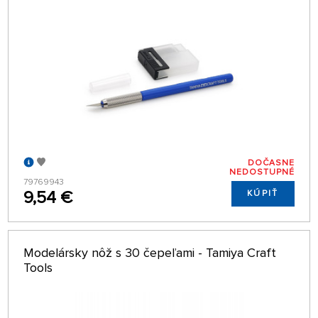
DOČASNE
NEDOSTUPNÉ
79769943
9,54 €
KÚPIŤ
Modelársky nôž s 30 čepeľami - Tamiya Craft
Tools