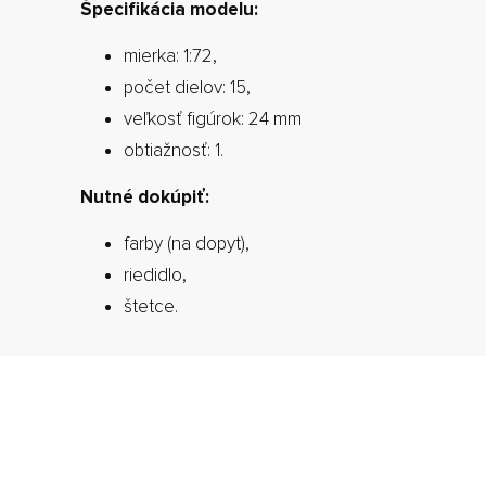
Špecifikácia modelu:
mierka: 1:72,
počet dielov: 15,
veľkosť figúrok: 24 mm
obtiažnosť: 1.
Nutné dokúpiť:
farby (na dopyt),
riedidlo,
štetce.