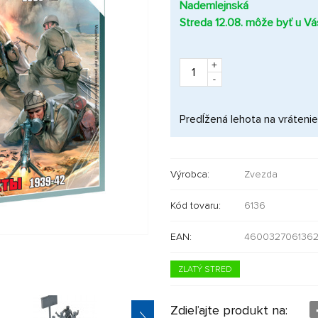
Nademlejnská
Streda 12.08. môže byť u Vá
+
-
Predĺžená lehota na vrátenie
Výrobca:
Zvezda
Kód tovaru:
6136
EAN:
460032706136
ZLATÝ STRED
Zdieľajte produkt na: