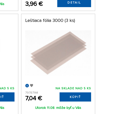
3,96 €
DETAIL
Vás
Leštiaca fólia 3000 (3 ks)
NAD 5 KS
NA SKLADE NAD 5 KS
79787144
7,04 €
IŤ
KÚPIŤ
Vás
Utorok 11.08. môže byť u Vás