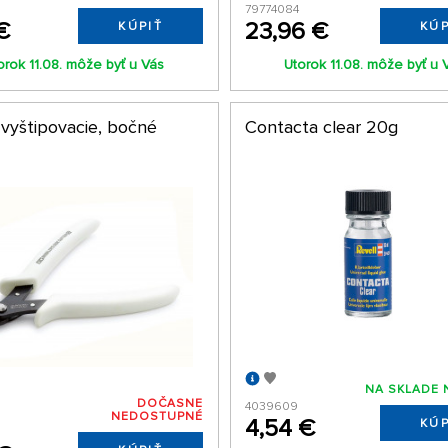
79774084
€
23,96 €
KÚPIŤ
KÚP
orok 11.08. môže byť u Vás
Utorok 11.08. môže byť u 
 vyštipovacie, bočné
Contacta clear 20g
NA SKLADE 
DOČASNE
4039609
NEDOSTUPNÉ
4,54 €
KÚP
5