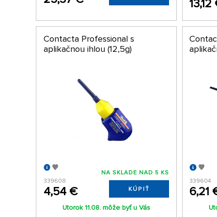
13,12
Contacta Professional s
Contac
aplikačnou ihlou (12,5g)
aplikač
NA SKLADE NAD 5 KS
339608
339604
4,54 €
6,21 
KÚPIŤ
Utorok 11.08. môže byť u Vás
Ut