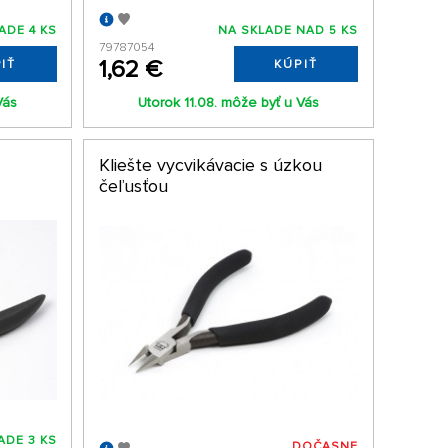
ADE 4 KS
NA SKLADE NAD 5 KS
79787054
1,62 €
IŤ
KÚPIŤ
Vás
Utorok 11.08. môže byť u Vás
Kliešte vycvikávacie s úzkou
čeľusťou
ADE 3 KS
DOČASNE