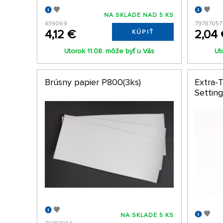
NA SKLADE NAD 5 KS
439069
79787057
4,12 €
2,04
KÚPIŤ
Utorok 11.08. môže byť u Vás
Ut
Brúsny papier P800(3ks)
Extra-
Setting
NA SKLADE 5 KS