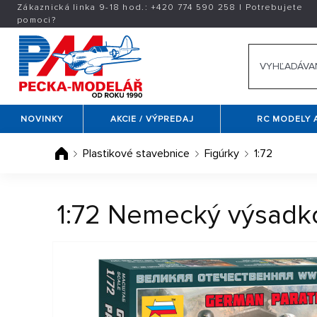
Zákaznická linka 9-18 hod.:
+420
774 590 258
|
Potrebujete
pomoci?
NOVINKY
AKCIE / VÝPREDAJ
RC MODELY 
Plastikové stavebnice
Figúrky
1:72
1:72 Nemecký výsadk