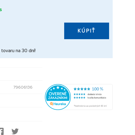
s
KÚPIŤ
 tovaru na 30 dní!
79606136
2