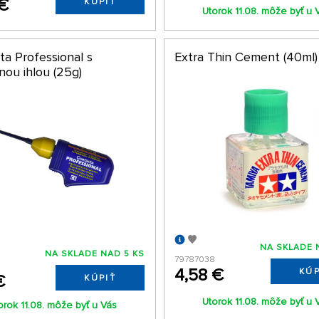
 €
KÚPIŤ
Utorok 11.08. môže byť u 
ta Professional s
Extra Thin Cement (40ml)
nou ihlou (25g)
NA SKLADE 
NA SKLADE NAD 5 KS
79787038
4,58 €
KÚP
€
KÚPIŤ
Utorok 11.08. môže byť u 
orok 11.08. môže byť u Vás