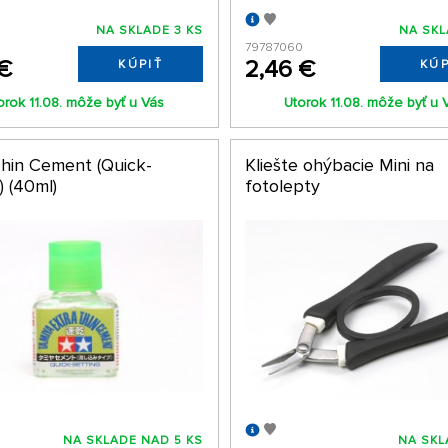
NA SKLADE 3 KS
NA SKL
79787060
 €
2,46 €
KÚPIŤ
KÚP
orok 11.08. môže byť u Vás
Utorok 11.08. môže byť u 
Thin Cement (Quick-
Kliešte ohýbacie Mini na
) (40ml)
fotolepty
NA SKLADE NAD 5 KS
NA SKL