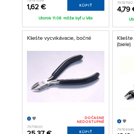
79787056
79787182
1,62 €
KÚPIŤ
4,79 
Utorok 11.08. môže byť u Vás
Ut
Kliešte vycvikávacie, bočné
Kliešte
(biele)
DOČASNE
NEDOSTUPNÉ
79774001
7976994
25,37 €
KÚPIŤ