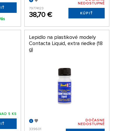
NEDOSTUPNÉ
IŤ
79774123
38,70 €
KÚPIŤ
Vás
Lepidlo na plastikové modely
Contacta Liquid, extra riedke (18
g)
NAD 5 KS
DOČASNE
IŤ
NEDOSTUPNÉ
339601