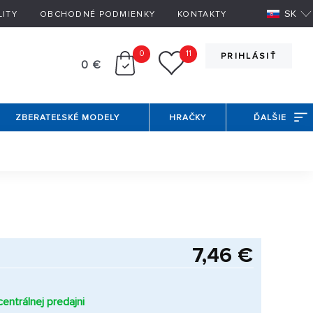
SK
LITY
OBCHODNÉ PODMIENKY
KONTAKTY
0
11
PRIHLÁSIŤ
0 €
ZBERATEĽSKÉ MODELY
HRAČKY
ĎALŠIE
7,46 €
entrálnej predajni