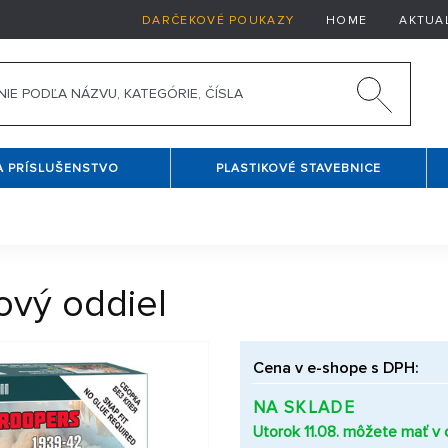
DARČEKOVÉ POUKAZY
HOME
AKTUA
A PRÍSLUŠENSTVO
PLASTIKOVÉ STAVEBNICE
ový oddiel
Cena v e-shope s DPH:
NA SKLADE
Utorok 11.08. môžete mať v c