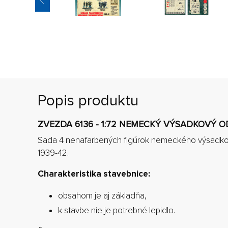
Popis produktu
ZVEZDA 6136 - 1:72 NEMECKÝ VÝSADKOVÝ O
Sada 4 nenafarbených figúrok nemeckého výsadko
1939-42.
Charakteristika stavebnice:
obsahom je aj základňa,
k stavbe nie je potrebné lepidlo.