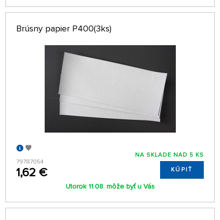
Brúsny papier P400(3ks)
NA SKLADE NAD 5 KS
79787054
1,62 €
KÚPIŤ
Utorok 11.08. môže byť u Vás