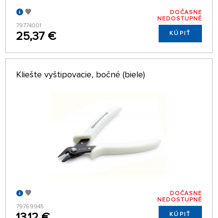
DOČASNE
NEDOSTUPNÉ
79774001
25,37 €
KÚPIŤ
Kliešte vyštipovacie, bočné (biele)
DOČASNE
NEDOSTUPNÉ
79769945
13,12 €
KÚPIŤ