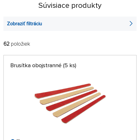
Súvisiace produkty
Zobraziť filtráciu
62
položiek
FILTROVAŤ:
RADIŤ:
ABECEDNE
len na sklade
Brusítka obojstranné (5 ks)
64 NA STRÁNKE