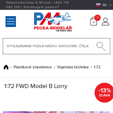
Zákaznická linka 9-18 hod.:
+420
774
SK
590 258
|
Potrebujete pomoci?
0
Plastikové stavebnice
Vojenská technika
1:72
1:72 FWD Model B Lorry
-13%
ZĽAVA