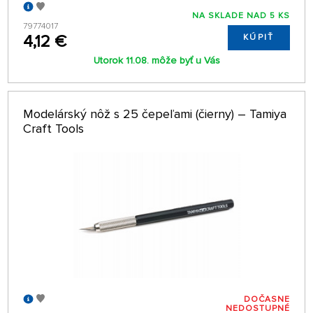
NA SKLADE NAD 5 KS
79774017
4,12 €
KÚPIŤ
Utorok 11.08. môže byť u Vás
Modelárský nôž s 25 čepeľami (čierny) – Tamiya
Craft Tools
DOČASNE
NEDOSTUPNÉ