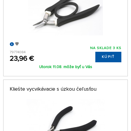
NA SKLADE 3 KS
79774084
23,96 €
KÚPIŤ
Utorok 11.08. môže byť u Vás
Kliešte vycvikávacie s úzkou čeľusťou