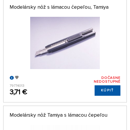
Modelársky nôž s lámacou čepeľou, Tamiya
DOČASNE
NEDOSTUPNÉ
79774013
3,71 €
KÚPIŤ
Modelársky nôž Tamiya s lámacou čepeľou