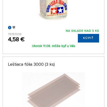
NA SKLADE NAD 5 KS
79787038
4,58 €
KÚPIŤ
Utorok 11.08. môže byť u Vás
Leštiaca fólia 3000 (3 ks)