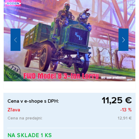
11,25 €
Cena v e-shope s DPH:
Zľava
-13 %
Cena na predajni:
12,91 €
NA SKLADE 1 KS