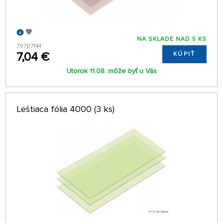
NA SKLADE NAD 5 KS
79787144
7,04 €
KÚPIŤ
Utorok 11.08. môže byť u Vás
Leštiaca fólia 4000 (3 ks)