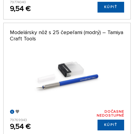
79774040
9,54 €
KÚPIŤ
Modelársky nôž s 25 čepeľami (modrý) – Tamiya
Craft Tools
DOČASNE
NEDOSTUPNÉ
79769943
9,54 €
KÚPIŤ