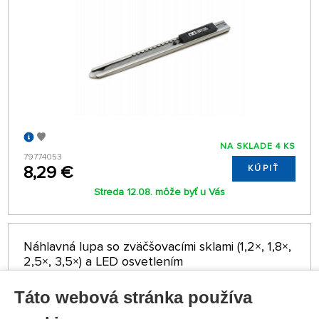
NA SKLADE 4 KS
79774053
8,29 €
KÚPIŤ
Streda 12.08. môže byť u Vás
Náhlavná lupa so zväčšovacími sklami (1,2×, 1,8×,
2,5×, 3,5×) a LED osvetlením
Táto webová stránka používa