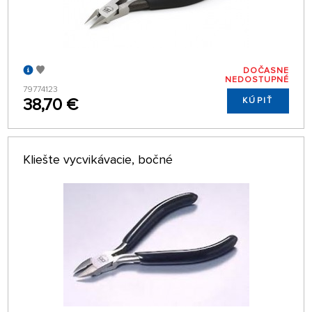
DOČASNE
NEDOSTUPNÉ
79774123
38,70 €
KÚPIŤ
Kliešte vycvikávacie, bočné