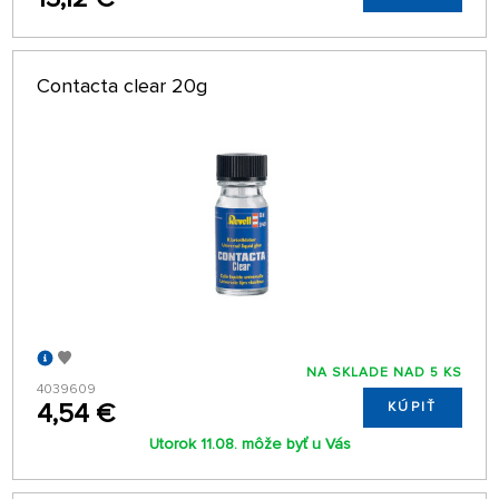
Contacta clear 20g
NA SKLADE NAD 5 KS
4039609
4,54 €
KÚPIŤ
Utorok 11.08. môže byť u Vás