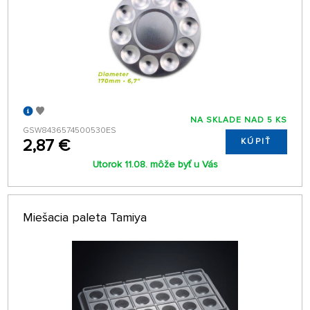
NA SKLADE NAD 5 KS
GSW8436574500530ES
2,87 €
KÚPIŤ
Utorok 11.08. môže byť u Vás
Miešacia paleta Tamiya