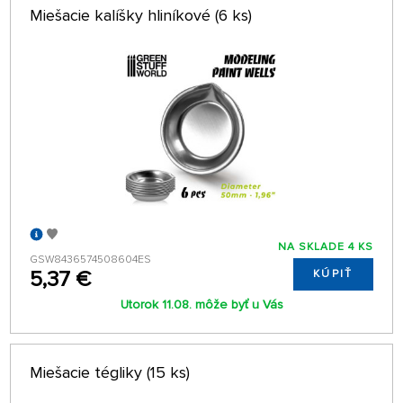
Miešacie kalíšky hliníkové (6 ks)
NA SKLADE 4 KS
GSW8436574508604ES
5,37 €
KÚPIŤ
Utorok 11.08. môže byť u Vás
Miešacie tégliky (15 ks)