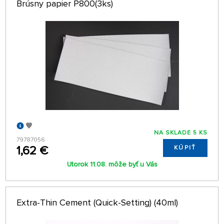
Brúsny papier P800(3ks)
NA SKLADE 5 KS
79787056
1,62 €
KÚPIŤ
Utorok 11.08. môže byť u Vás
Extra-Thin Cement (Quick-Setting) (40ml)