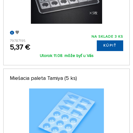
NA SKLADE 3 KS
79787195
5,37 €
KÚPIŤ
Utorok 11.08. môže byť u Vás
Miešacia paleta Tamiya (5 ks)