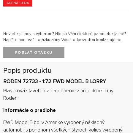
AKČNÁ CENA
Neviete si rady s výberom? Nie sú Vám niektoré parametre jasné?
Napíšte nám Vašu otázku a my Vás s odpoveďou kontaktujeme.
POSLAŤ OTÁZKU
Popis produktu
RODEN 72733 - 1:72 FWD MODEL B LORRY
Plastiková stavebnica na zlepenie z produkcie firmy
Roden.
Informácie o predlohe
FWD Model B bol v Amerike vyrobený nákladný
automobil s pohonom všetkých štyroch kolies vyrobený