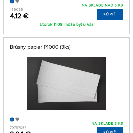
NA SKLADE NAD 5 KS
439069
4,12 €
KÚPIŤ
Utorok 11.08. môže byť u Vás
Brúsny papier P1000 (3ks)
NA SKLADE 3 KS
79787057
KÚPIŤ