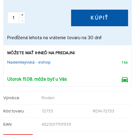
+
KÚPIŤ
-
Predĺžená lehota na vrátenie tovaru na 30 dní!
MÔŽETE MAŤ IHNEĎ NA PREDAJNI:
Nademlejnská - eshop
1 ks
Utorok 11.08. môže byť u Vás
Výrobca:
Roden
Kód tovaru:
72733
RDN-72733
EAN:
4823017701939