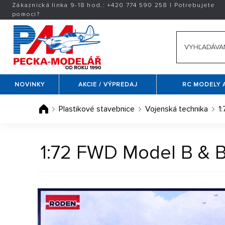
Zákaznická linka 9-18 hod.:
+420
774 590 258
|
Potrebujete
pomoci?
NOVINKY
AKCIE / VÝPREDAJ
RC MODELY 
Plastikové stavebnice
Vojenská technika
1:
1:72 FWD Model B & B