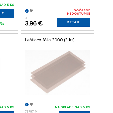
NAD 5 KS
DOČASNE
IŤ
NEDOSTUPNÉ
339601
3,96 €
DETAIL
Vás
Leštiaca fólia 3000 (3 ks)
NAD 5 KS
NA SKLADE NAD 5 KS
79787144