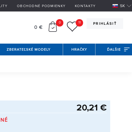
SK
LITY
OBCHODNÉ PODMIENKY
KONTAKTY
0
11
PRIHLÁSIŤ
0 €
ZBERATEĽSKÉ MODELY
HRAČKY
ĎALŠIE
20,21 €
PNÉ