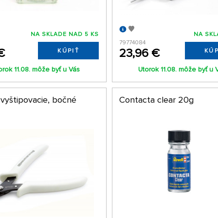
NA SKLADE NAD 5 KS
NA SKL
79774084
€
23,96 €
KÚPIŤ
KÚP
orok 11.08. môže byť u Vás
Utorok 11.08. môže byť u 
 vyštipovacie, bočné
Contacta clear 20g