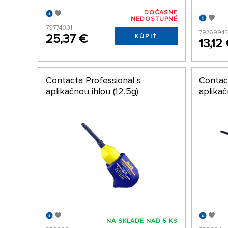
DOČASNE
NEDOSTUPNÉ
79774001
7976994
25,37 €
KÚPIŤ
13,12
Contacta Professional s
Contac
aplikačnou ihlou (12,5g)
aplikač
NA SKLADE NAD 5 KS