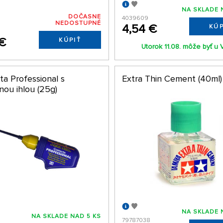
NA SKLADE 
DOČASNE
4039609
NEDOSTUPNÉ
4,54 €
KÚP
5
 €
KÚPIŤ
Utorok 11.08. môže byť u 
ta Professional s
Extra Thin Cement (40ml)
nou ihlou (25g)
NA SKLADE 
NA SKLADE NAD 5 KS
79787038