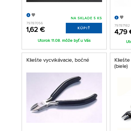
NA SKLADE 5 KS
79787056
79787182
1,62 €
KÚPIŤ
4,79 
Utorok 11.08. môže byť u Vás
Ut
Kliešte vycvikávacie, bočné
Kliešte
(biele)