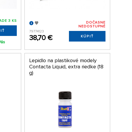
ADE 3 KS
DOČASNE
NEDOSTUPNÉ
IŤ
79774123
38,70 €
KÚPIŤ
Vás
Lepidlo na plastikové modely
Contacta Liquid, extra riedke (18
g)