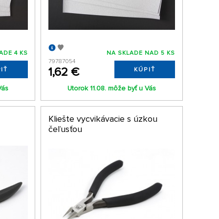
ADE 4 KS
NA SKLADE NAD 5 KS
79787054
1,62 €
IŤ
KÚPIŤ
Vás
Utorok 11.08. môže byť u Vás
Kliešte vycvikávacie s úzkou
čeľusťou