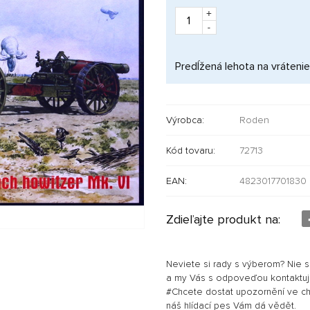
+
-
Predĺžená lehota na vrátenie
Výrobca:
Roden
Kód tovaru:
72713
EAN:
4823017701830
Zdieľajte produkt na:
Neviete si rady s výberom? Nie 
a my Vás s odpoveďou kontaktu
#Chcete dostat upozornění ve chví
náš hlídací pes Vám dá vědět.