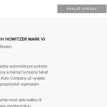
POSLAŤ OTÁZKU
NCH HOWITZER MARK VI
y Roden.
ladný automobil pre potreby
tony a mal byť schopný ťahať
 Auto Company už vyvíjala
 prispôsobiť vojenským
vrhla nové delo kalibru 8
tívnu modernizáciu