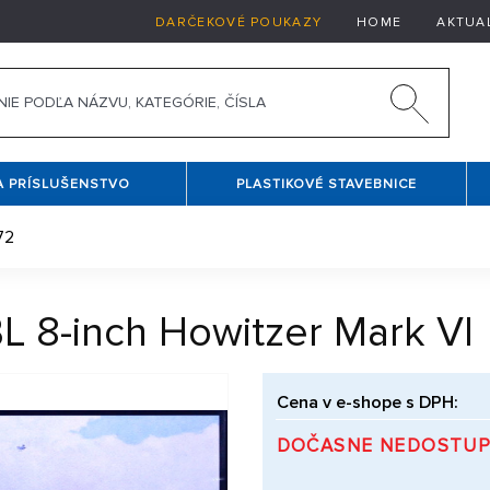
DARČEKOVÉ POUKAZY
HOME
AKTUA
A PRÍSLUŠENSTVO
PLASTIKOVÉ STAVEBNICE
72
L 8-inch Howitzer Mark VI
Cena v e-shope s DPH:
DOČASNE NEDOSTU