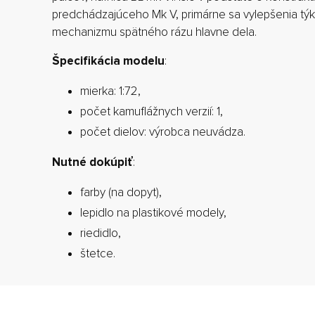
predchádzajúceho Mk V, primárne sa vylepšenia týk
mechanizmu spätného rázu hlavne dela.
Špecifikácia modelu
:
mierka: 1:72,
počet kamuflážnych verzií: 1,
počet dielov: výrobca neuvádza.
Nutné dokúpiť
:
farby (na dopyt),
lepidlo na plastikové modely,
riedidlo,
štetce.