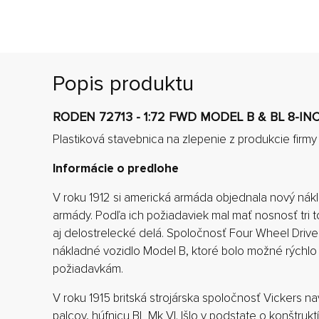
Popis produktu
RODEN 72713 - 1:72 FWD MODEL B & BL 8-I
Plastiková stavebnica na zlepenie z produkcie firm
Informácie o predlohe
V roku 1912 si americká armáda objednala nový nák
armády. Podľa ich požiadaviek mal mať nosnosť tri 
aj delostrelecké delá. Spoločnosť Four Wheel Drive
nákladné vozidlo Model B, ktoré bolo možné rýchlo
požiadavkám.
V roku 1915 britská strojárska spoločnosť Vickers na
palcov, húfnicu BL Mk VI. Išlo v podstate o konštruk