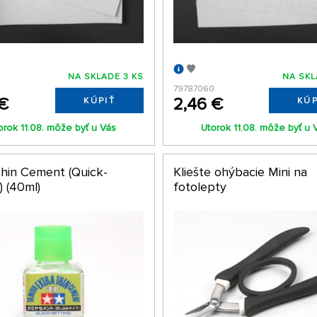
NA SKLADE 3 KS
NA SKL
79787060
 €
2,46 €
KÚPIŤ
KÚP
orok 11.08. môže byť u Vás
Utorok 11.08. môže byť u 
Thin Cement (Quick-
Kliešte ohýbacie Mini na
) (40ml)
fotolepty