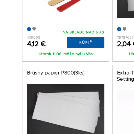
NA SKLADE NAD 5 KS
439069
79787057
4,12 €
2,04
KÚPIŤ
Utorok 11.08. môže byť u Vás
Ut
Brúsny papier P800(3ks)
Extra-
Setting