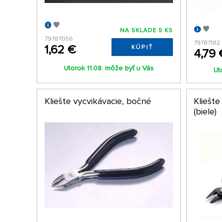
NA SKLADE 5 KS
79787056
79787182
1,62 €
KÚPIŤ
4,79 
Utorok 11.08. môže byť u Vás
Ut
Kliešte vycvikávacie, bočné
Kliešte
(biele)