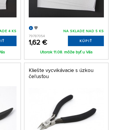
ADE 4 KS
NA SKLADE NAD 5 KS
79787054
1,62 €
IŤ
KÚPIŤ
Vás
Utorok 11.08. môže byť u Vás
Kliešte vycvikávacie s úzkou
čeľusťou