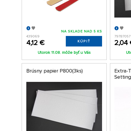
NA SKLADE NAD 5 KS
439069
79787057
4,12 €
2,04
KÚPIŤ
Utorok 11.08. môže byť u Vás
Ut
Brúsny papier P800(3ks)
Extra-
Setting