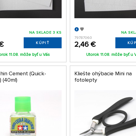
NA SKLADE 3 KS
NA SKL
79787060
 €
2,46 €
KÚPIŤ
KÚP
orok 11.08. môže byť u Vás
Utorok 11.08. môže byť u 
Thin Cement (Quick-
Kliešte ohýbacie Mini na
) (40ml)
fotolepty