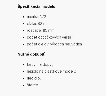
Špecifikácia modelu
:
mierka: 1:72,
dĺžka: 82 mm,
rozpätie: 115 mm,
počet obtlačkových verzií: 1,
počet dielov: výrobca neuvádza.
Nutné dokúpiť
:
farby (na dopyt),
lepidlo na plastikové modely,
riedidlo,
štetce.