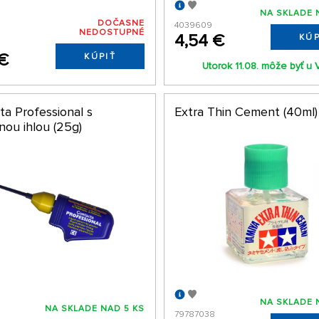
NA SKLADE 
DOČASNE
4039609
NEDOSTUPNÉ
4,54 €
KÚP
5
 €
KÚPIŤ
Utorok 11.08. môže byť u 
ta Professional s
Extra Thin Cement (40ml)
nou ihlou (25g)
NA SKLADE 
NA SKLADE NAD 5 KS
79787038