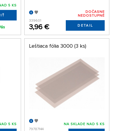
NAD 5 KS
DOČASNE
IŤ
NEDOSTUPNÉ
339601
3,96 €
DETAIL
Vás
Leštiaca fólia 3000 (3 ks)
NAD 5 KS
NA SKLADE NAD 5 KS
79787144