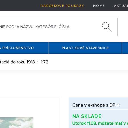
DARČEKOVÉ POUKAZY
HOME
AKTUA
A PRÍSLUŠENSTVO
PLASTIKOVÉ STAVEBNICE
tadlá do roku 1918
1:72
Cena v e-shope s DPH:
NA SKLADE
Utorok 11.08. môžete mať v c