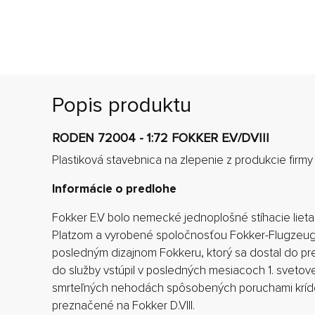
Popis produktu
RODEN 72004 - 1:72 FOKKER E.V/DVIII
Plastiková stavebnica na zlepenie z produkcie firm
Informácie o predlohe
Fokker E.V bolo nemecké jednoplošné stíhacie liet
Platzom a vyrobené spoločnosťou Fokker-Flugzeugw
posledným dizajnom Fokkeru, ktorý sa dostal do prev
do služby vstúpil v posledných mesiacoch 1. svetove
smrteľných nehodách spôsobených poruchami krídel
preznačené na Fokker D.VIII.