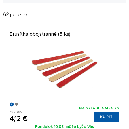
62
položiek
FILTROVAŤ:
RADIŤ:
ABECEDNE
len na sklade
Brusítka obojstranné (5 ks)
64 NA STRÁNKE
NA SKLADE NAD 5 KS
439069
4,12 €
KÚPIŤ
Pondelok 10.08. môže byť u Vás