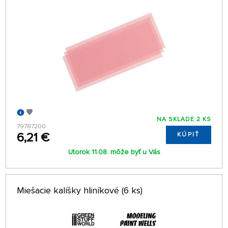
NA SKLADE 2 KS
79787200
6,21 €
KÚPIŤ
Utorok 11.08. môže byť u Vás
Miešacie kalíšky hliníkové (6 ks)