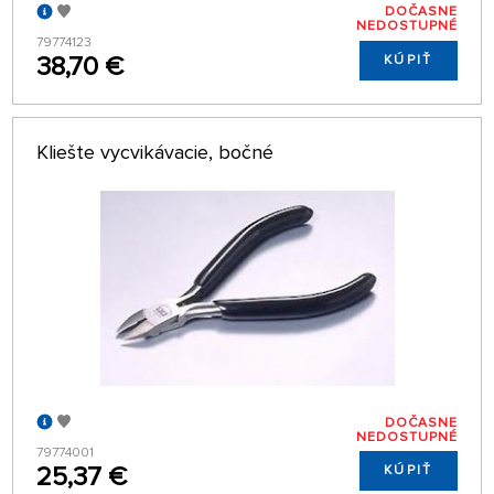
DOČASNE
NEDOSTUPNÉ
79774123
38,70 €
KÚPIŤ
Kliešte vycvikávacie, bočné
DOČASNE
NEDOSTUPNÉ
79774001
25,37 €
KÚPIŤ