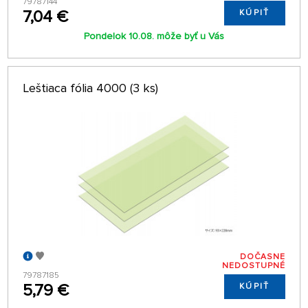
79787144
7,04 €
KÚPIŤ
Pondelok 10.08. môže byť u Vás
Leštiaca fólia 4000 (3 ks)
DOČASNE
NEDOSTUPNÉ
79787185
5,79 €
KÚPIŤ