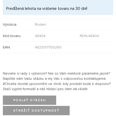
Predĺžená lehota na vrátenie tovaru na 30 dní!
Výrobca:
Roden
Kód tovaru:
48404
RDN-48404
EAN:
4823017700260
Neviete si rady s výberom? Nie sú Vám niektoré parametre jasné?
Napíšte nám Vašu otázku a my Vás s odpoveďou kontaktujeme.
#Chcete dostat upozornění ve chvíli, kdy produkt bude k dispozici?
Stačí vyplnit formulář a náš hlídací pes Vám dá vědět.
POSLAŤ OTÁZKU
STRÁŽIŤ DOSTUPNOSŤ