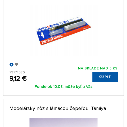
NA SKLADE NAD 5 KS
79774020
9,12 €
KÚPIŤ
Pondelok 10.08. môže byť u Vás
Modelársky nôž s lámacou čepeľou, Tamiya