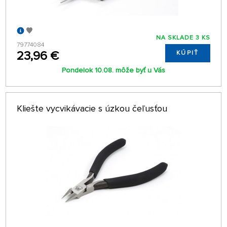
NA SKLADE 3 KS
79774084
23,96 €
KÚPIŤ
Pondelok 10.08. môže byť u Vás
Kliešte vycvikávacie s úzkou čeľusťou