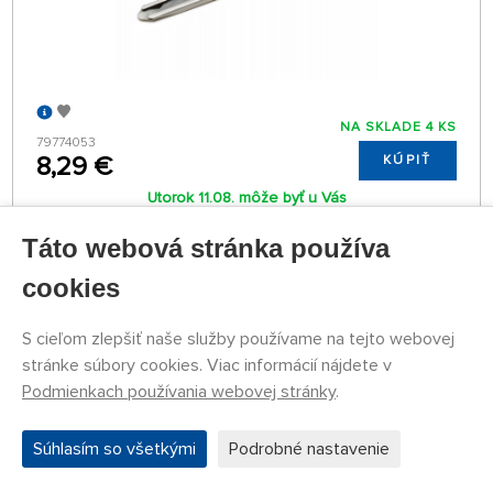
NA SKLADE 4 KS
79774053
8,29 €
KÚPIŤ
Utorok 11.08. môže byť u Vás
Táto webová stránka používa
Náhlavná lupa so zväčšovacími sklami (1,2×, 1,8×,
cookies
2,5×, 3,5×) a LED osvetlením
S cieľom zlepšiť naše služby používame na tejto webovej
stránke súbory cookies. Viac informácií nájdete v
Podmienkach používania webovej stránky
.
Súhlasím so všetkými
Podrobné nastavenie