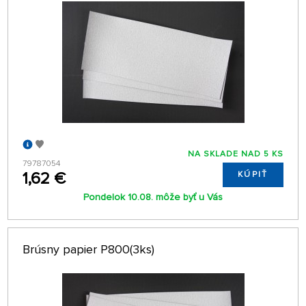
NA SKLADE NAD 5 KS
79787054
1,62 €
KÚPIŤ
Pondelok 10.08. môže byť u Vás
Brúsny papier P800(3ks)