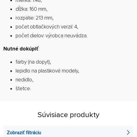
mierka: 1:48,
dĺžka: 160 mm,
rozpätie: 213 mm,
počet obtlačkových verzií: 4,
počet dielov: výrobca neuvádza.
Nutné dokúpiť
:
farby (na dopyt),
lepidlo na plastikové modely,
riedidlo,
štetce.
Súvisiace produkty
Zobraziť filtráciu