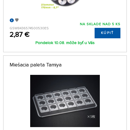
NA SKLADE NAD 5 KS
GSW8436574500530ES
2,87 €
KÚPIŤ
Pondelok 10.08. môže byť u Vás
Miešacia paleta Tamiya