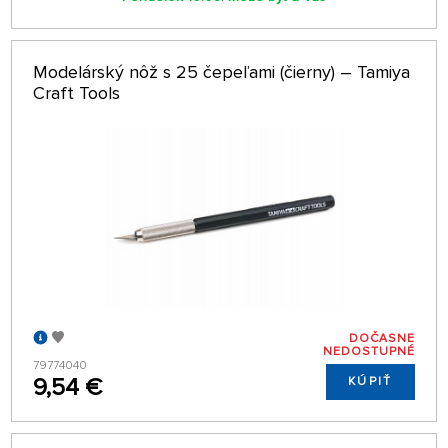
Modelárský nôž s 25 čepeľami (čierny) – Tamiya
Craft Tools
DOČASNE
NEDOSTUPNÉ
79774040
9,54 €
KÚPIŤ