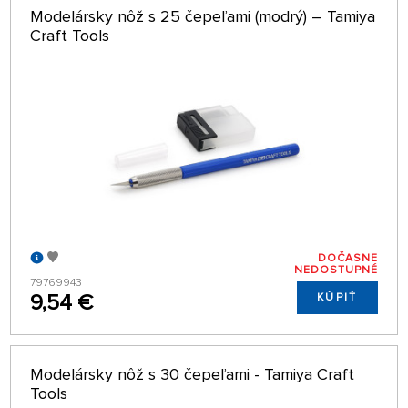
Modelársky nôž s 25 čepeľami (modrý) – Tamiya
Craft Tools
DOČASNE
NEDOSTUPNÉ
79769943
9,54 €
KÚPIŤ
Modelársky nôž s 30 čepeľami - Tamiya Craft
Tools