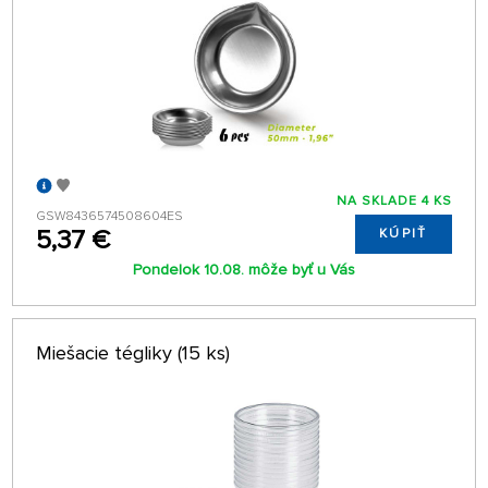
NA SKLADE 4 KS
GSW8436574508604ES
5,37 €
KÚPIŤ
Pondelok 10.08. môže byť u Vás
Miešacie tégliky (15 ks)