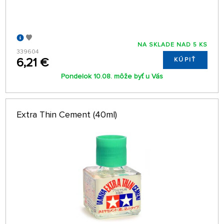
NA SKLADE NAD 5 KS
339604
6,21 €
KÚPIŤ
Pondelok 10.08. môže byť u Vás
Extra Thin Cement (40ml)