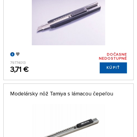
DOČASNE
NEDOSTUPNÉ
79774013
3,71 €
KÚPIŤ
Modelársky nôž Tamiya s lámacou čepeľou