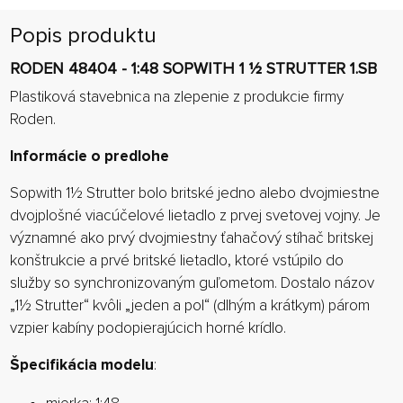
Popis produktu
RODEN 48404 - 1:48 SOPWITH 1 1⁄2 STRUTTER 1.SB
Plastiková stavebnica na zlepenie z produkcie firmy
Roden.
Informácie o predlohe
Sopwith 1½ Strutter bolo britské jedno alebo dvojmiestne
dvojplošné viacúčelové lietadlo z prvej svetovej vojny. Je
významné ako prvý dvojmiestny ťahačový stíhač britskej
konštrukcie a prvé britské lietadlo, ktoré vstúpilo do
služby so synchronizovaným guľometom. Dostalo názov
„1½ Strutter“ kvôli „jeden a pol“ (dlhým a krátkym) párom
vzpier kabíny podopierajúcich horné krídlo.
Špecifikácia modelu
: