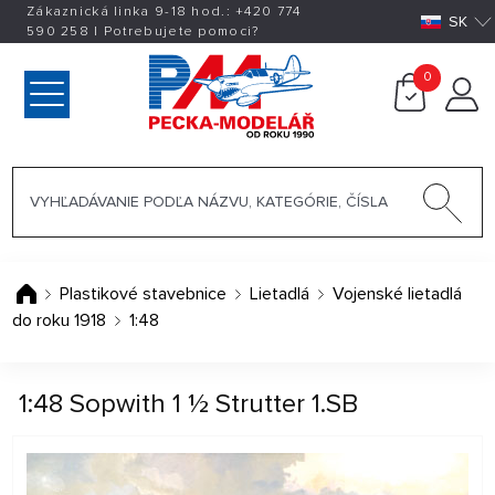
Zákaznická linka 9-18 hod.:
+420
774
SK
590 258
|
Potrebujete pomoci?
0
Plastikové stavebnice
Lietadlá
Vojenské lietadlá
do roku 1918
1:48
1:48 Sopwith 1 1⁄2 Strutter 1.SB