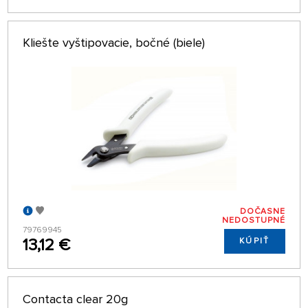
Kliešte vyštipovacie, bočné (biele)
DOČASNE
NEDOSTUPNÉ
79769945
13,12 €
KÚPIŤ
Contacta clear 20g