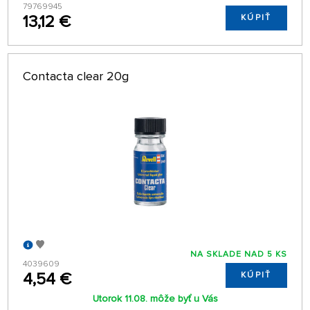
79769945
13,12 €
KÚPIŤ
Contacta clear 20g
NA SKLADE NAD 5 KS
4039609
4,54 €
KÚPIŤ
Utorok 11.08. môže byť u Vás