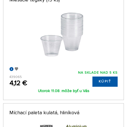
NA SKLADE NAD 5 KS
439065
4,12 €
KÚPIŤ
Utorok 11.08. môže byť u Vás
Míchací paleta kulatá, hliníková