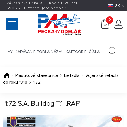
Zákaznická linka 9-18 hod.:
+420
774
SK
590 258
|
Potrebujete pomoci?
0
Plastikové stavebnice
Lietadlá
Vojenské lietadlá
do roku 1918
1:72
1:72 S.A. Bulldog T.1 „RAF“