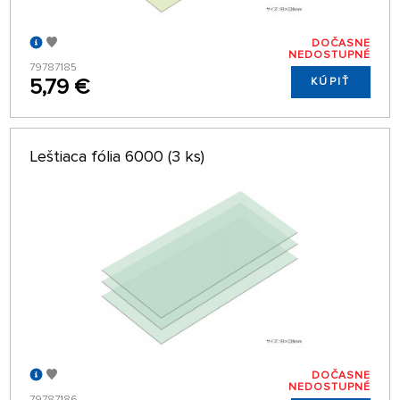
DOČASNE
NEDOSTUPNÉ
79787185
5,79 €
KÚPIŤ
Leštiaca fólia 6000 (3 ks)
DOČASNE
NEDOSTUPNÉ
79787186