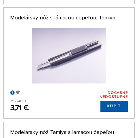
Modelársky nôž s lámacou čepeľou, Tamiya
DOČASNE
NEDOSTUPNÉ
79774013
3,71 €
KÚPIŤ
Modelársky nôž Tamiya s lámacou čepeľou