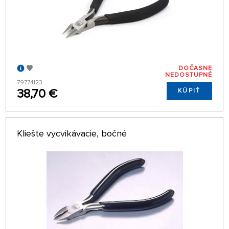
DOČASNE
NEDOSTUPNÉ
79774123
38,70 €
KÚPIŤ
Kliešte vycvikávacie, bočné