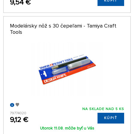
9,54 €
KÚPIŤ
Modelársky nôž s 30 čepeľami - Tamiya Craft
Tools
NA SKLADE NAD 5 KS
79774020
9,12 €
KÚPIŤ
Utorok 11.08. môže byť u Vás