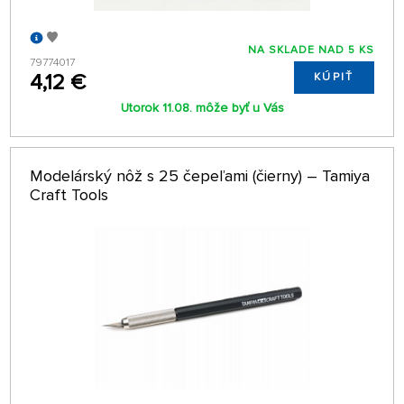
NA SKLADE NAD 5 KS
79774017
4,12 €
KÚPIŤ
Utorok 11.08. môže byť u Vás
Modelárský nôž s 25 čepeľami (čierny) – Tamiya
Craft Tools