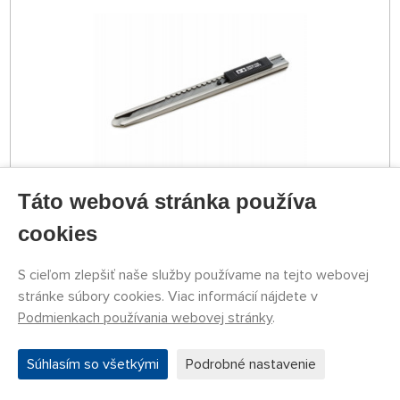
Táto webová stránka používa
NA SKLADE 4 KS
79774053
cookies
8,29 €
KÚPIŤ
Streda 12.08. môže byť u Vás
S cieľom zlepšiť naše služby používame na tejto webovej
stránke súbory cookies. Viac informácií nájdete v
Podmienkach používania webovej stránky
.
Náhlavná lupa so zväčšovacími sklami (1,2×, 1,8×,
2,5×, 3,5×) a LED osvetlením
Súhlasím so všetkými
Podrobné nastavenie