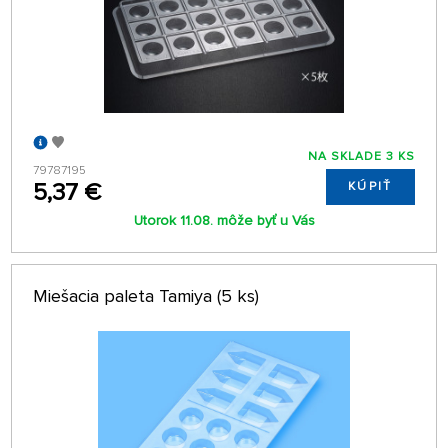
NA SKLADE 3 KS
79787195
5,37 €
KÚPIŤ
Utorok 11.08. môže byť u Vás
Miešacia paleta Tamiya (5 ks)