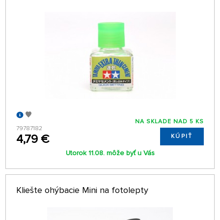
NA SKLADE NAD 5 KS
79787182
4,79 €
KÚPIŤ
Utorok 11.08. môže byť u Vás
Kliešte ohýbacie Mini na fotolepty