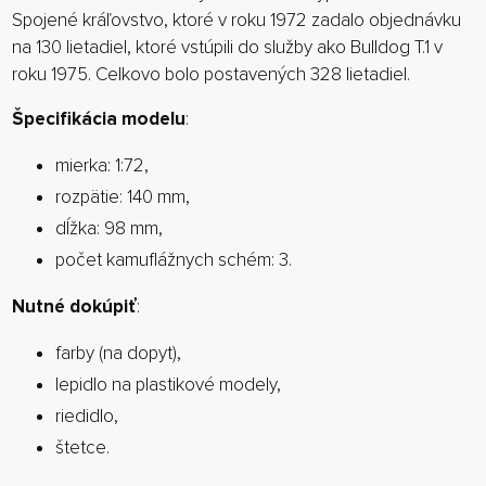
Spojené kráľovstvo, ktoré v roku 1972 zadalo objednávku
na 130 lietadiel, ktoré vstúpili do služby ako Bulldog T.1 v
roku 1975. Celkovo bolo postavených 328 lietadiel.
Špecifikácia modelu
:
mierka: 1:72,
rozpätie: 140 mm,
dĺžka: 98 mm,
počet kamuflážnych schém: 3.
Nutné dokúpiť
:
farby (na dopyt),
lepidlo na plastikové modely,
riedidlo,
štetce.