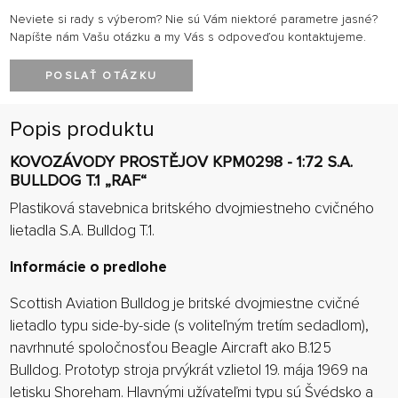
Neviete si rady s výberom? Nie sú Vám niektoré parametre jasné?
Napíšte nám Vašu otázku a my Vás s odpoveďou kontaktujeme.
POSLAŤ OTÁZKU
Popis produktu
KOVOZÁVODY PROSTĚJOV KPM0298 - 1:72 S.A.
BULLDOG T.1 „RAF“
Plastiková stavebnica britského dvojmiestneho cvičného
lietadla S.A. Bulldog T.1.
Informácie o predlohe
Scottish Aviation Bulldog je britské dvojmiestne cvičné
lietadlo typu side-by-side (s voliteľným tretím sedadlom),
navrhnuté spoločnosťou Beagle Aircraft ako B.125
Bulldog. Prototyp stroja prvýkrát vzlietol 19. mája 1969 na
letisku Shoreham. Hlavnými užívateľmi typu sú Švédsko a