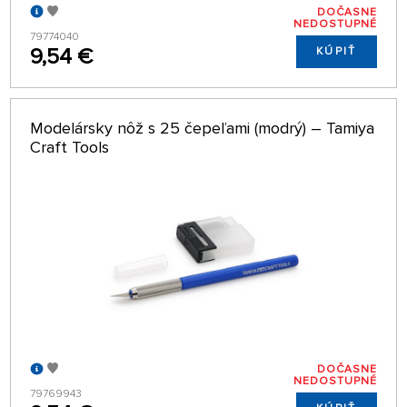
DOČASNE
NEDOSTUPNÉ
79774040
9,54 €
KÚPIŤ
Modelársky nôž s 25 čepeľami (modrý) – Tamiya
Craft Tools
DOČASNE
NEDOSTUPNÉ
79769943