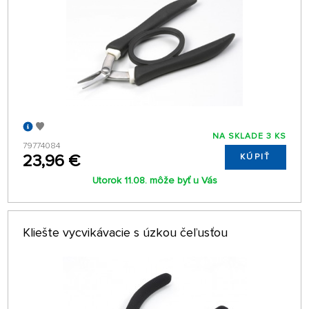
NA SKLADE 3 KS
79774084
23,96 €
KÚPIŤ
Utorok 11.08. môže byť u Vás
Kliešte vycvikávacie s úzkou čeľusťou