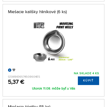
Miešacie kalíšky hliníkové (6 ks)
NA SKLADE 4 KS
GSW8436574508604ES
5,37 €
KÚPIŤ
Utorok 11.08. môže byť u Vás
Miešacie tégliky (15 ks)