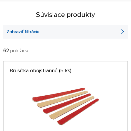
Súvisiace produkty
Zobraziť filtráciu
62
položiek
FILTROVAŤ:
RADIŤ:
ABECEDNE
len na sklade
Brusítka obojstranné (5 ks)
64 NA STRÁNKE