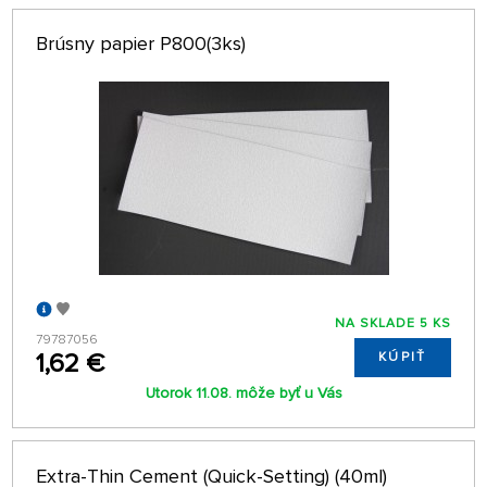
Brúsny papier P800(3ks)
NA SKLADE 5 KS
79787056
1,62 €
KÚPIŤ
Utorok 11.08. môže byť u Vás
Extra-Thin Cement (Quick-Setting) (40ml)