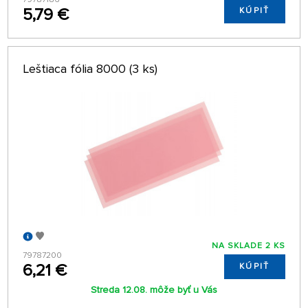
5,79 €
KÚPIŤ
Leštiaca fólia 8000 (3 ks)
NA SKLADE 2 KS
79787200
6,21 €
KÚPIŤ
Streda 12.08. môže byť u Vás