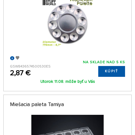
NA SKLADE NAD 5 KS
GSW8436574500530ES
2,87 €
KÚPIŤ
Utorok 11.08. môže byť u Vás
Miešacia paleta Tamiya