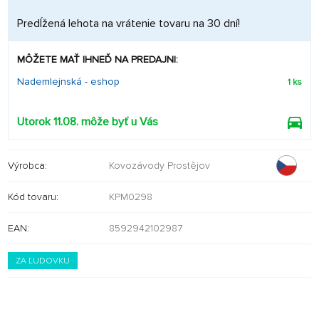
Predĺžená lehota na vrátenie tovaru na 30 dní!
MÔŽETE MAŤ IHNEĎ NA PREDAJNI:
Nademlejnská - eshop
1 ks
Utorok 11.08. môže byť u Vás
Výrobca:
Kovozávody Prostějov
Kód tovaru:
KPM0298
EAN:
8592942102987
ZA ĽUDOVKU