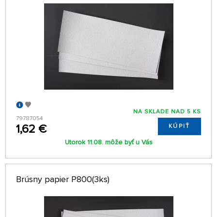
NA SKLADE NAD 5 KS
79787054
1,62 €
KÚPIŤ
Utorok 11.08. môže byť u Vás
Brúsny papier P800(3ks)