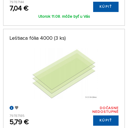
79787144
7,04 €
KÚPIŤ
Utorok 11.08. môže byť u Vás
Leštiaca fólia 4000 (3 ks)
DOČASNE
NEDOSTUPNÉ
79787185
5,79 €
KÚPIŤ