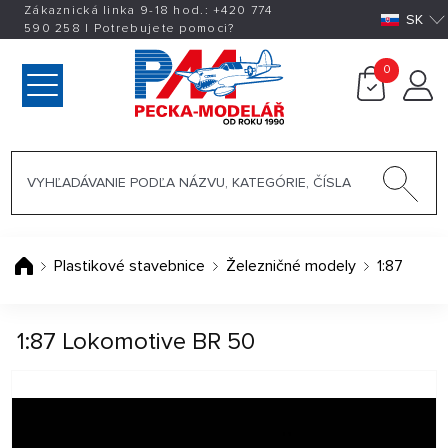
Zákaznická linka 9-18 hod.:
+420
774
SK
590 258
|
Potrebujete pomoci?
0
Plastikové stavebnice
Železničné modely
1:87
1:87 Lokomotive BR 50