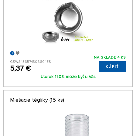
NA SKLADE 4 KS
GSW8436574508604ES
5,37 €
KÚPIŤ
Utorok 11.08. môže byť u Vás
Miešacie tégliky (15 ks)