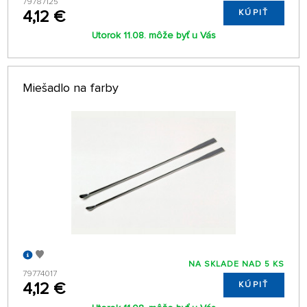
79787125
4,12 €
KÚPIŤ
Utorok 11.08. môže byť u Vás
Miešadlo na farby
NA SKLADE NAD 5 KS
79774017
4,12 €
KÚPIŤ