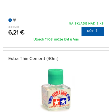
NA SKLADE NAD 5 KS
339604
6,21 €
KÚPIŤ
Utorok 11.08. môže byť u Vás
Extra Thin Cement (40ml)