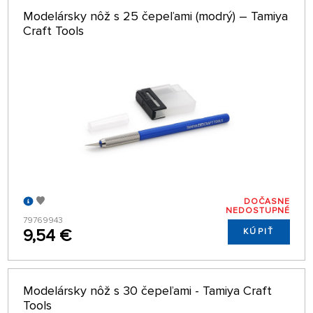
Modelársky nôž s 25 čepeľami (modrý) – Tamiya
Craft Tools
DOČASNE
NEDOSTUPNÉ
79769943
9,54 €
KÚPIŤ
Modelársky nôž s 30 čepeľami - Tamiya Craft
Tools