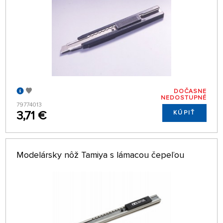
DOČASNE
NEDOSTUPNÉ
79774013
3,71 €
KÚPIŤ
Modelársky nôž Tamiya s lámacou čepeľou