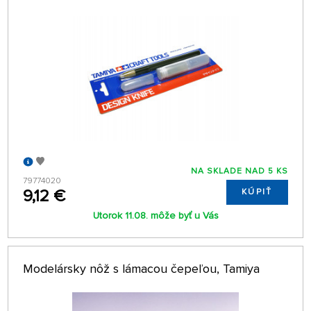
NA SKLADE NAD 5 KS
79774020
9,12 €
KÚPIŤ
Utorok 11.08. môže byť u Vás
Modelársky nôž s lámacou čepeľou, Tamiya