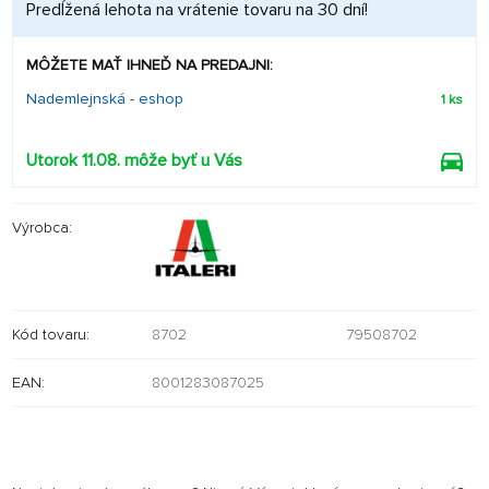
Predĺžená lehota na vrátenie tovaru na 30 dní!
MÔŽETE MAŤ IHNEĎ NA PREDAJNI:
Nademlejnská - eshop
1 ks
Utorok 11.08. môže byť u Vás
Výrobca:
Kód tovaru:
8702
79508702
EAN:
8001283087025