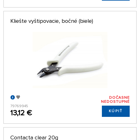
Kliešte vyštipovacie, bočné (biele)
DOČASNE
NEDOSTUPNÉ
79769945
13,12 €
KÚPIŤ
Contacta clear 20g