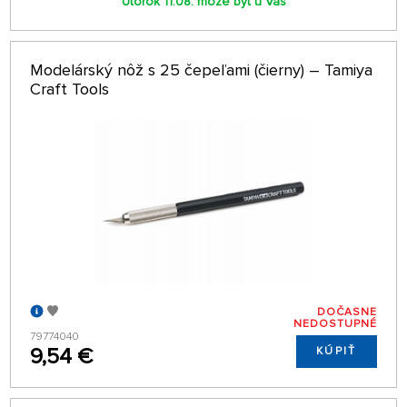
Utorok 11.08. môže byť u Vás
Modelárský nôž s 25 čepeľami (čierny) – Tamiya
Craft Tools
DOČASNE
NEDOSTUPNÉ
79774040
9,54 €
KÚPIŤ