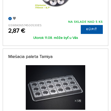
NA SKLADE NAD 5 KS
GSW8436574500530ES
2,87 €
KÚPIŤ
Utorok 11.08. môže byť u Vás
Miešacia paleta Tamiya