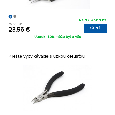
NA SKLADE 3 KS
79774084
23,96 €
KÚPIŤ
Utorok 11.08. môže byť u Vás
Kliešte vycvikávacie s úzkou čeľusťou