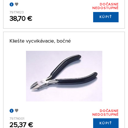
DOČASNE
NEDOSTUPNÉ
79774123
38,70 €
KÚPIŤ
Kliešte vycvikávacie, bočné
DOČASNE
NEDOSTUPNÉ
79774001
25,37 €
KÚPIŤ