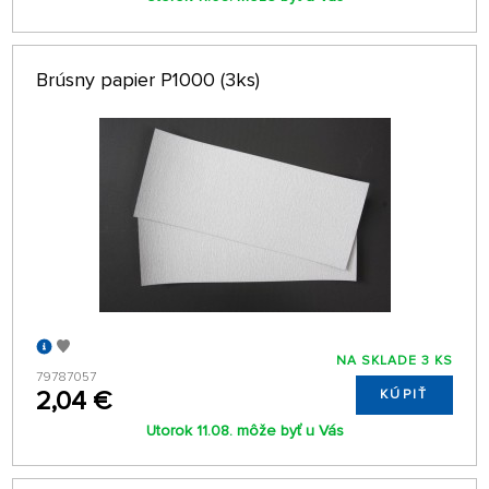
Brúsny papier P1000 (3ks)
NA SKLADE 3 KS
79787057
2,04 €
KÚPIŤ
Utorok 11.08. môže byť u Vás