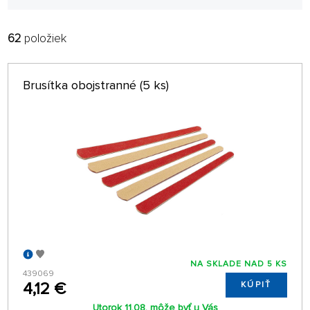
62
položiek
FILTROVAŤ:
RADIŤ:
ABECEDNE
len na sklade
Brusítka obojstranné (5 ks)
64 NA STRÁNKE
NA SKLADE NAD 5 KS
439069
4,12 €
KÚPIŤ
Utorok 11.08. môže byť u Vás