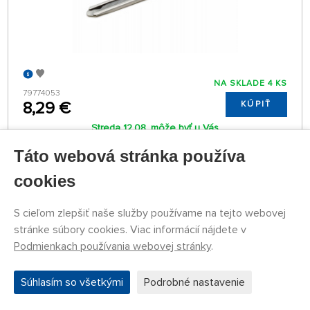
NA SKLADE 4 KS
79774053
8,29 €
KÚPIŤ
Streda 12.08. môže byť u Vás
Táto webová stránka používa
cookies
Náhlavná lupa so zväčšovacími sklami (1,2×, 1,8×,
2,5×, 3,5×) a LED osvetlením
S cieľom zlepšiť naše služby používame na tejto webovej
stránke súbory cookies. Viac informácií nájdete v
Podmienkach používania webovej stránky
.
Súhlasím so všetkými
Podrobné nastavenie