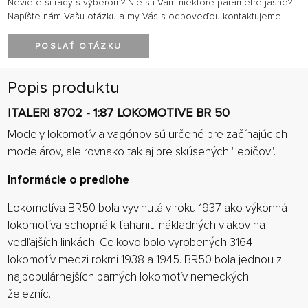
Neviete si rady s výberom? Nie sú Vám niektoré parametre jasné?
Napíšte nám Vašu otázku a my Vás s odpoveďou kontaktujeme.
POSLAŤ OTÁZKU
Popis produktu
ITALERI 8702 - 1:87 LOKOMOTIVE BR 50
Modely lokomotív a vagónov sú určené pre začínajúcich
modelárov, ale rovnako tak aj pre skúsených "lepičov".
Informácie o predlohe
Lokomotíva BR50 bola vyvinutá v roku 1937 ako výkonná
lokomotíva schopná k ťahaniu nákladných vlakov na
vedľajších linkách. Celkovo bolo vyrobených 3164
lokomotív medzi rokmi 1938 a 1945. BR50 bola jednou z
najpopulárnejších parných lokomotív nemeckých
železníc.