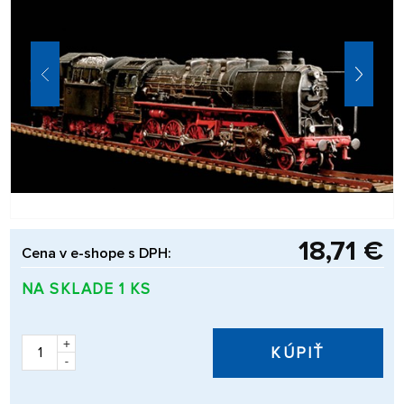
18,71 €
Cena v e-shope s DPH:
NA SKLADE 1 KS
+
KÚPIŤ
-