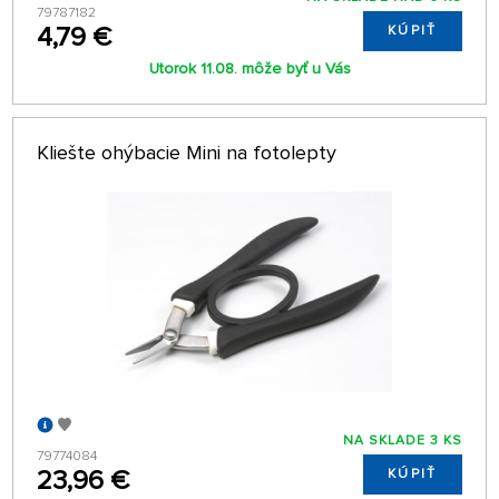
79787182
4,79 €
KÚPIŤ
Utorok 11.08. môže byť u Vás
Kliešte ohýbacie Mini na fotolepty
NA SKLADE 3 KS
79774084
23,96 €
KÚPIŤ