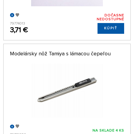
DOČASNE
NEDOSTUPNÉ
79774013
3,71 €
KÚPIŤ
Modelársky nôž Tamiya s lámacou čepeľou
NA SKLADE 4 KS