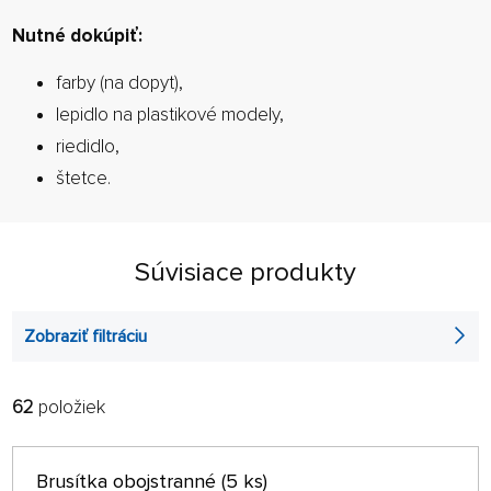
Nutné dokúpiť:
farby (na dopyt),
lepidlo na plastikové modely,
riedidlo,
štetce.
Súvisiace produkty
Zobraziť filtráciu
62
položiek
FILTROVAŤ:
RADIŤ:
ABECEDNE
len na sklade
Brusítka obojstranné (5 ks)
64 NA STRÁNKE