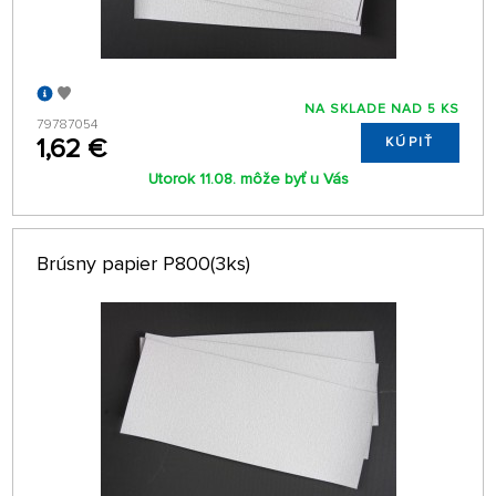
NA SKLADE NAD 5 KS
79787054
1,62 €
KÚPIŤ
Utorok 11.08. môže byť u Vás
Brúsny papier P800(3ks)