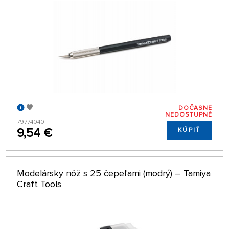
DOČASNE
NEDOSTUPNÉ
79774040
9,54 €
KÚPIŤ
Modelársky nôž s 25 čepeľami (modrý) – Tamiya
Craft Tools