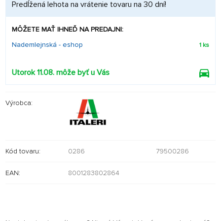
Predĺžená lehota na vrátenie tovaru na 30 dní!
MÔŽETE MAŤ IHNEĎ NA PREDAJNI:
Nademlejnská - eshop
1 ks
Utorok 11.08. môže byť u Vás
Výrobca:
Kód tovaru:
0286
79500286
EAN:
8001283802864