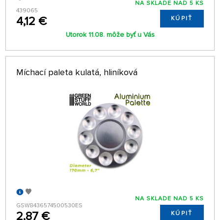
NA SKLADE NAD 5 KS
439065
4,12 €
KÚPIŤ
Utorok 11.08. môže byť u Vás
Míchací paleta kulatá, hliníková
NA SKLADE NAD 5 KS
GSW8436574500530ES
2,87 €
KÚPIŤ