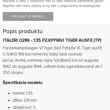
Neviete si rady s výberom? Nie sú Vám niektoré parametre jasné?
Napíšte nám Vašu otázku a my Vás s odpoveďou kontaktujeme.
POSLAŤ OTÁZKU
Popis produktu
ITALERI 0286 - 1:35 PZ.KPFW.VI TIGER AUSF.E (TP)
Panzerkampfwagen VI Tiger (tiež PzKpfw VI, Tiger ausf.E
či SdKfz 181) bol nemecký ťažký tank vyvinutý
počas druhej svetovej vojny. Vyrábaný bol od augusta
1942 do augusta 1944, celkom bolo vyprodukované asi 1
350 strojov.
Špecifikácia modelu:
mierka: 1:35
dĺžka: 241 mm
obtiažnosť: 3