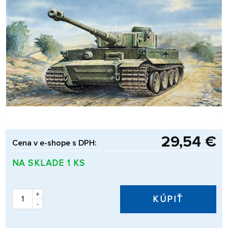
29,54 €
Cena v e-shope s DPH:
NA SKLADE 1 KS
+
KÚPIŤ
-