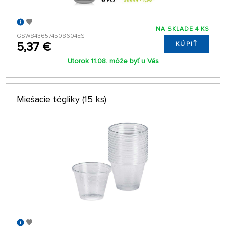
NA SKLADE 4 KS
GSW8436574508604ES
5,37 €
KÚPIŤ
Utorok 11.08. môže byť u Vás
Miešacie tégliky (15 ks)