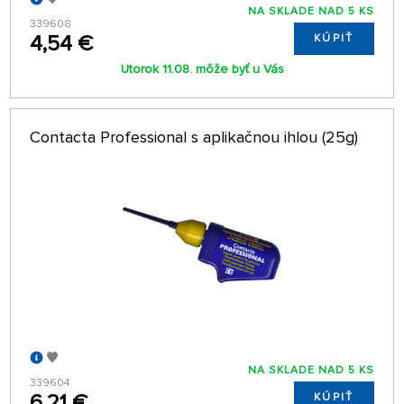
NA SKLADE NAD 5 KS
339608
4,54 €
KÚPIŤ
Utorok 11.08. môže byť u Vás
Contacta Professional s aplikačnou ihlou (25g)
NA SKLADE NAD 5 KS
339604
6,21 €
KÚPIŤ