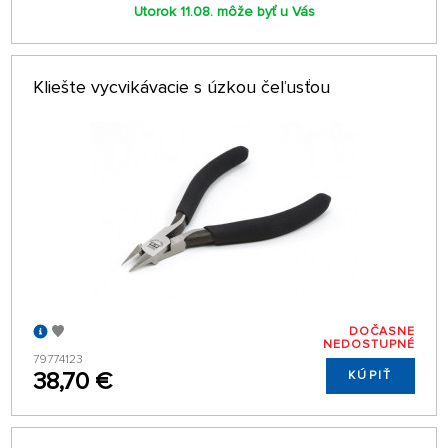
Utorok 11.08. môže byť u Vás
Kliešte vycvikávacie s úzkou čeľusťou
DOČASNE
NEDOSTUPNÉ
79774123
38,70 €
KÚPIŤ