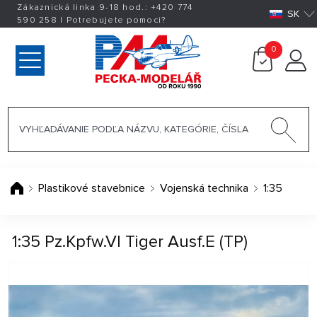
Zákaznická linka 9-18 hod.:
+420
774
SK
590 258
|
Potrebujete pomoci?
0
Plastikové stavebnice
Vojenská technika
1:35
1:35 Pz.Kpfw.VI Tiger Ausf.E (TP)