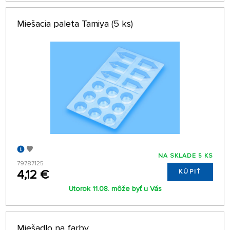
Miešacia paleta Tamiya (5 ks)
NA SKLADE 5 KS
79787125
4,12 €
KÚPIŤ
Utorok 11.08. môže byť u Vás
Miešadlo na farby