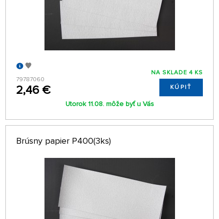
NA SKLADE 4 KS
79787060
2,46 €
KÚPIŤ
Utorok 11.08. môže byť u Vás
Brúsny papier P400(3ks)