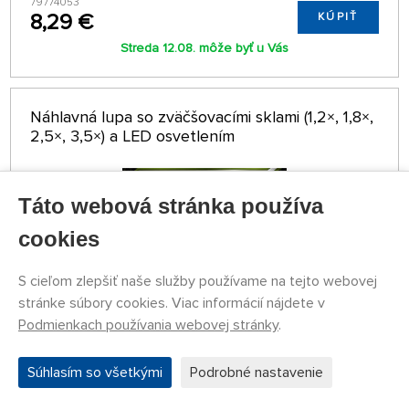
79774053
8,29 €
KÚPIŤ
Streda 12.08. môže byť u Vás
Náhlavná lupa so zväčšovacími sklami (1,2×, 1,8×,
2,5×, 3,5×) a LED osvetlením
Táto webová stránka používa
cookies
S cieľom zlepšiť naše služby používame na tejto webovej
stránke súbory cookies. Viac informácií nájdete v
Podmienkach používania webovej stránky
.
Súhlasím so všetkými
Podrobné nastavenie
NA SKLADE 5 KS
GSW8436574507447ES
27,87 €
KÚPIŤ