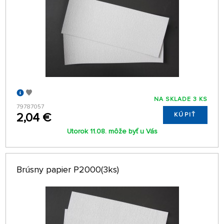
NA SKLADE 3 KS
79787057
2,04 €
KÚPIŤ
Utorok 11.08. môže byť u Vás
Brúsny papier P2000(3ks)