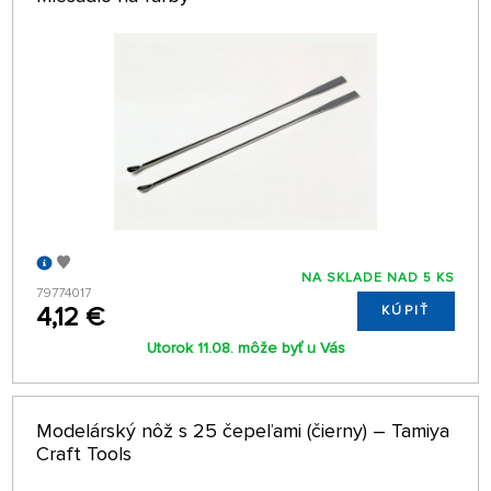
NA SKLADE NAD 5 KS
79774017
4,12 €
KÚPIŤ
Utorok 11.08. môže byť u Vás
Modelárský nôž s 25 čepeľami (čierny) – Tamiya
Craft Tools