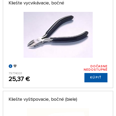
Kliešte vycvikávacie, bočné
DOČASNE
NEDOSTUPNÉ
79774001
25,37 €
KÚPIŤ
Kliešte vyštipovacie, bočné (biele)