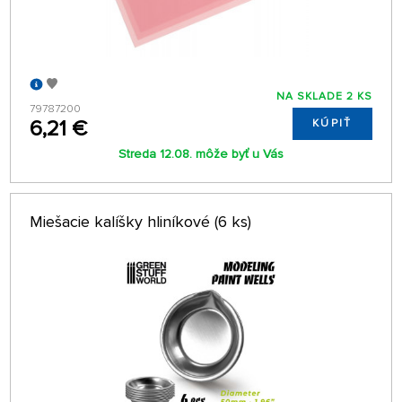
NA SKLADE 2 KS
79787200
6,21 €
KÚPIŤ
Streda 12.08. môže byť u Vás
Miešacie kalíšky hliníkové (6 ks)