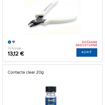
DOČASNE
NEDOSTUPNÉ
79769945
13,12 €
KÚPIŤ
Contacta clear 20g