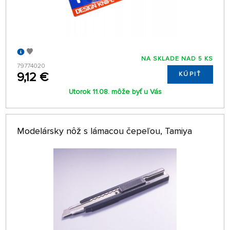
NA SKLADE NAD 5 KS
79774020
9,12 €
KÚPIŤ
Utorok 11.08. môže byť u Vás
Modelársky nôž s lámacou čepeľou, Tamiya