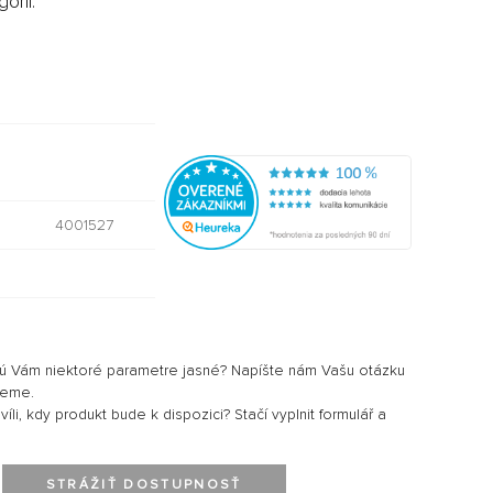
órii:
4001527
sú Vám niektoré parametre jasné? Napíšte nám Vašu otázku
jeme.
li, kdy produkt bude k dispozici? Stačí vyplnit formulář a
STRÁŽIŤ DOSTUPNOSŤ