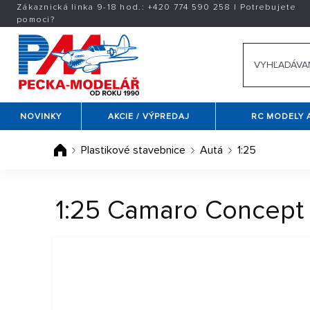
Zákaznická linka 9-18 hod.:
+420
774 590 258
|
Potrebujete
pomoci?
NOVINKY
AKCIE / VÝPREDAJ
RC MODELY 
Plastikové stavebnice
Autá
1:25
1:25 Camaro Concept