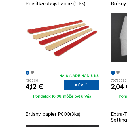
Brusítka obojstranné (5 ks)
Brúsny
NA SKLADE NAD 5 KS
439069
79787057
4,12 €
2,04
KÚPIŤ
Pondelok 10.08. môže byť u Vás
Pond
Brúsny papier P800(3ks)
Extra-
Setting