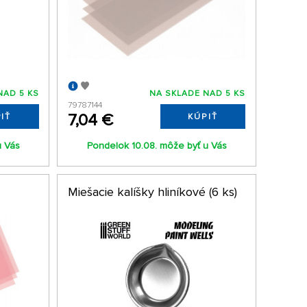
NAD 5 KS
NA SKLADE NAD 5 KS
79787144
7,04 €
IŤ
KÚPIŤ
u Vás
Pondelok 10.08. môže byť u Vás
Miešacie kalíšky hliníkové (6 ks)