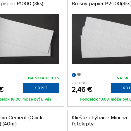
 papier P1000 (3ks)
Brúsny papier P2000(3ks
NA SKLADE 3 KS
NA SKL
79787060
 €
2,46 €
KÚPIŤ
KÚP
elok 10.08. môže byť u Vás
Pondelok 10.08. môže byť 
Thin Cement (Quick-
Kliešte ohýbacie Mini na
) (40ml)
fotolepty