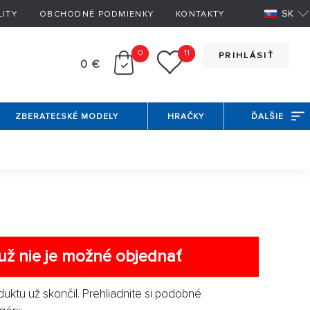
SK
LITY
OBCHODNÉ PODMIENKY
KONTAKTY
0
11
PRIHLÁSIŤ
0 €
ZBERATEĽSKÉ MODELY
HRAČKY
ĎALŠIE
už nie je možné objednať
duktu už skončil. Prehliadnite si podobné