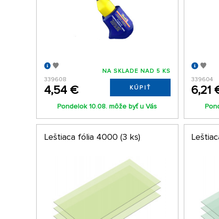
NA SKLADE NAD 5 KS
339608
339604
4,54 €
6,21 
KÚPIŤ
Pondelok 10.08. môže byť u Vás
Pond
Leštiaca fólia 4000 (3 ks)
Leštiac