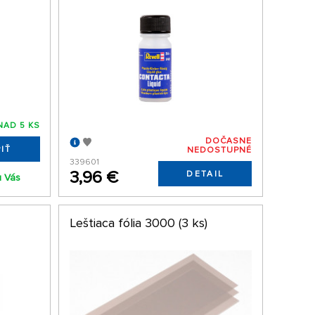
NAD 5 KS
DOČASNE
IŤ
NEDOSTUPNÉ
339601
3,96 €
DETAIL
u Vás
Leštiaca fólia 3000 (3 ks)