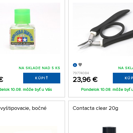
NA SKLADE NAD 5 KS
NA SKL
79774084
€
23,96 €
KÚPIŤ
KÚP
elok 10.08. môže byť u Vás
Pondelok 10.08. môže byť 
 vyštipovacie, bočné
Contacta clear 20g