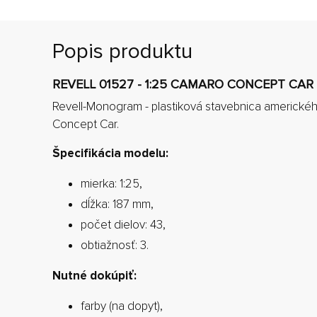
Popis produktu
REVELL 01527 - 1:25 CAMARO CONCEPT CAR
Revell-Monogram - plastiková stavebnica americk
Concept Car.
Špecifikácia modelu:
mierka: 1:25,
dĺžka: 187 mm,
počet dielov: 43,
obtiažnosť: 3.
Nutné dokúpiť:
farby (na dopyt),