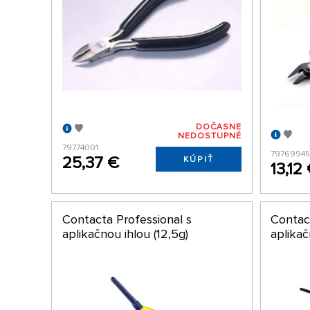
DOČASNE
NEDOSTUPNÉ
79774001
7976994
25,37 €
KÚPIŤ
13,12
Contacta Professional s
Contac
aplikačnou ihlou (12,5g)
aplikač