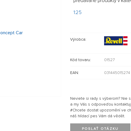
predávané produkty v kateg
1:25
Výrobca:
Kód tovaru:
01527
EAN:
031445015274
Neviete si rady s výberom? Nie 
a my Vás s odpoveďou kontaktu
#Chcete dostat upozornění ve chví
náš hlídací pes Vám dá vědět.
POSLAŤ OTÁZKU