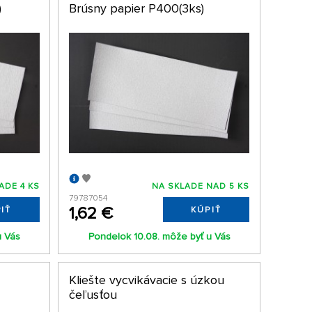
)
Brúsny papier P400(3ks)
ADE 4 KS
NA SKLADE NAD 5 KS
79787054
1,62 €
IŤ
KÚPIŤ
u Vás
Pondelok 10.08. môže byť u Vás
Kliešte vycvikávacie s úzkou
čeľusťou