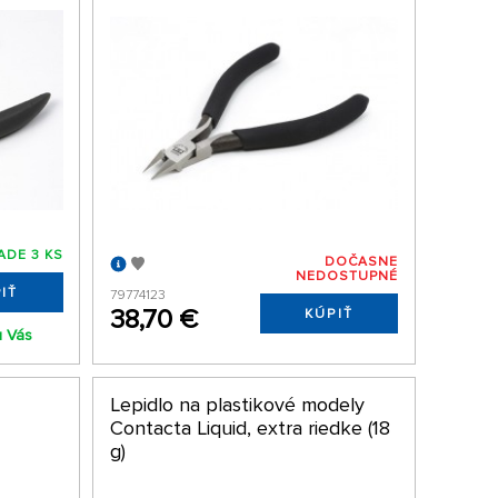
ADE 3 KS
DOČASNE
NEDOSTUPNÉ
IŤ
79774123
38,70 €
KÚPIŤ
u Vás
Lepidlo na plastikové modely
Contacta Liquid, extra riedke (18
g)