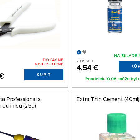
NA SKLADE 
DOČASNE
4039609
NEDOSTUPNÉ
4,54 €
KÚP
5
 €
KÚPIŤ
Pondelok 10.08. môže byť 
ta Professional s
Extra Thin Cement (40ml)
nou ihlou (25g)