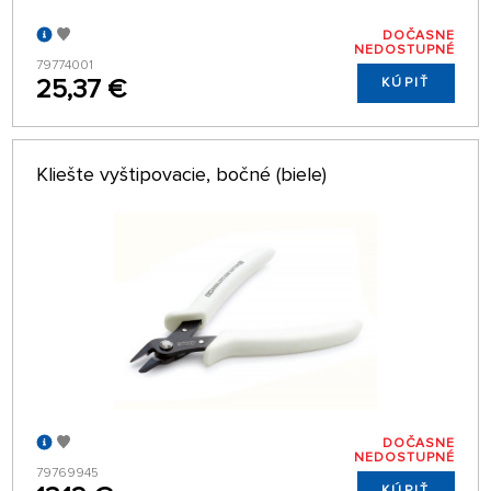
DOČASNE
NEDOSTUPNÉ
79774001
25,37 €
KÚPIŤ
Kliešte vyštipovacie, bočné (biele)
DOČASNE
NEDOSTUPNÉ
79769945
KÚPIŤ