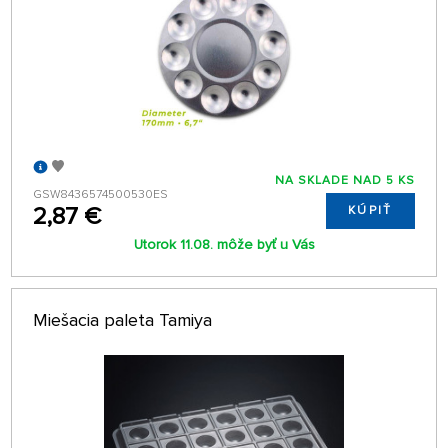
NA SKLADE NAD 5 KS
GSW8436574500530ES
2,87 €
KÚPIŤ
Utorok 11.08. môže byť u Vás
Miešacia paleta Tamiya