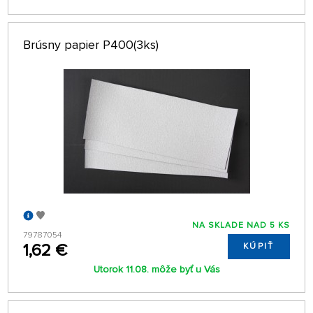
Brúsny papier P400(3ks)
NA SKLADE NAD 5 KS
79787054
1,62 €
KÚPIŤ
Utorok 11.08. môže byť u Vás