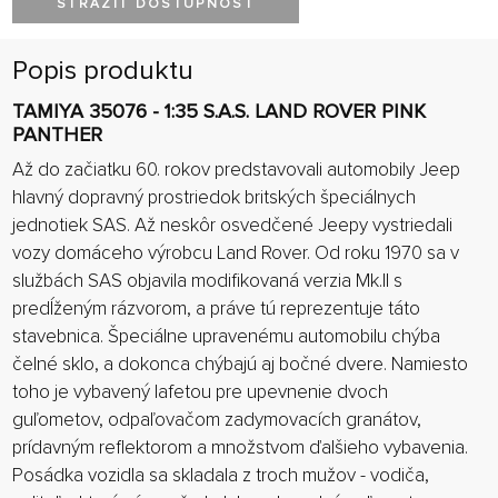
STRÁŽIŤ DOSTUPNOSŤ
Popis produktu
TAMIYA 35076 - 1:35 S.A.S. LAND ROVER PINK
PANTHER
Až do začiatku 60. rokov predstavovali automobily Jeep
hlavný dopravný prostriedok britských špeciálnych
jednotiek SAS. Až neskôr osvedčené Jeepy vystriedali
vozy domáceho výrobcu Land Rover. Od roku 1970 sa v
službách SAS objavila modifikovaná verzia Mk.II s
predĺženým rázvorom, a práve tú reprezentuje táto
stavebnica. Špeciálne upravenému automobilu chýba
čelné sklo, a dokonca chýbajú aj bočné dvere. Namiesto
toho je vybavený lafetou pre upevnenie dvoch
guľometov, odpaľovačom zadymovacích granátov,
prídavným reflektorom a množstvom ďalšieho vybavenia.
Posádka vozidla sa skladala z troch mužov - vodiča,