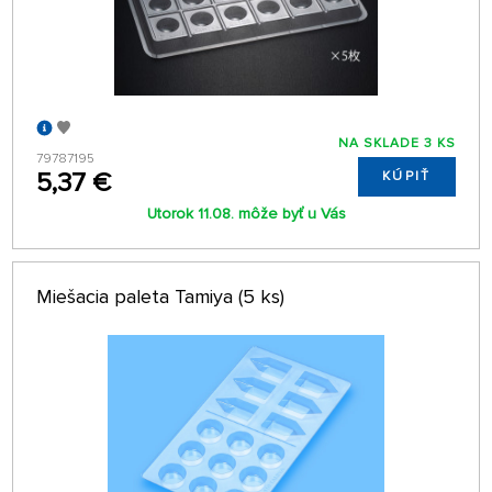
NA SKLADE 3 KS
79787195
5,37 €
KÚPIŤ
Utorok 11.08. môže byť u Vás
Miešacia paleta Tamiya (5 ks)