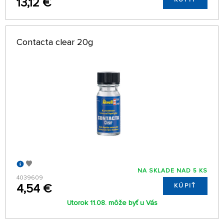
13,12 €
Contacta clear 20g
NA SKLADE NAD 5 KS
4039609
4,54 €
KÚPIŤ
Utorok 11.08. môže byť u Vás