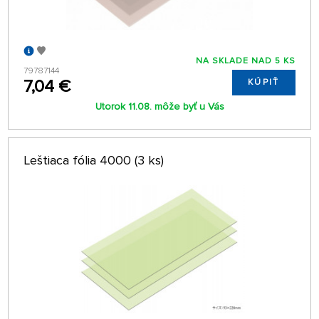
NA SKLADE NAD 5 KS
79787144
7,04 €
KÚPIŤ
Utorok 11.08. môže byť u Vás
Leštiaca fólia 4000 (3 ks)