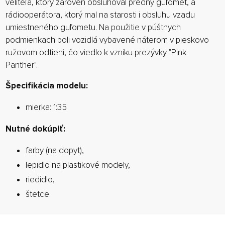
veliteľa, ktorý zároveň obsluhoval predný guľomet, a
rádiooperátora, ktorý mal na starosti i obsluhu vzadu
umiestneného guľometu. Na použitie v púštnych
podmienkach boli vozidlá vybavené náterom v pieskovo
ružovom odtieni, čo viedlo k vzniku prezývky "Pink
Panther".
Špecifikácia modelu:
mierka: 1:35
Nutné dokúpiť:
farby (na dopyt),
lepidlo na plastikové modely,
riedidlo,
štetce.