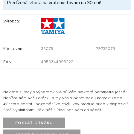
Predĺžená lehota na vrátenie tovaru na 30 dní!
Výrobca:
Kód tovaru:
35076
79735076
EAN:
4950344993222
Neviete si rady s výberom? Nie sú Vám niektoré parametre jasné?
Napíšte nám Vašu otázku a my Vás s odpoveďou kontaktujeme.
#Chcete dostat upozornění ve chvíli, kdy produkt bude k dispozici?
Stačí vyplnit formulář a náš hlídací pes Vám dá vědět.
POSLAŤ OTÁZKU