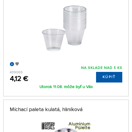
NA SKLADE NAD 5 KS
439065
4,12 €
KÚPIŤ
Utorok 11.08. môže byť u Vás
Míchací paleta kulatá, hliníková