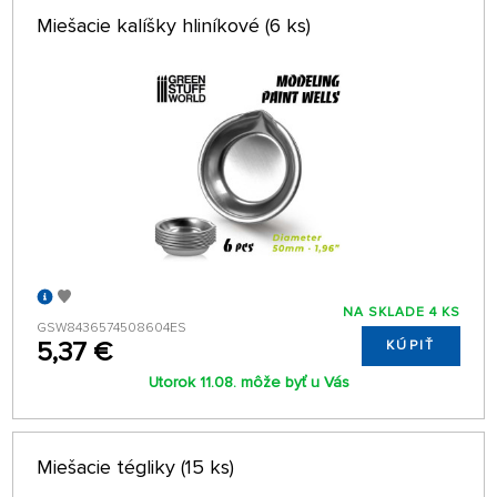
Miešacie kalíšky hliníkové (6 ks)
NA SKLADE 4 KS
GSW8436574508604ES
5,37 €
KÚPIŤ
Utorok 11.08. môže byť u Vás
Miešacie tégliky (15 ks)