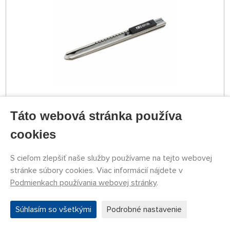
NA SKLADE 4 KS
Táto webová stránka používa
79774053
8,29 €
KÚPIŤ
cookies
Streda 12.08. môže byť u Vás
S cieľom zlepšiť naše služby používame na tejto webovej
stránke súbory cookies. Viac informácií nájdete v
Náhlavná lupa so zväčšovacími sklami (1,2×, 1,8×,
Podmienkach používania webovej stránky
.
2,5×, 3,5×) a LED osvetlením
Súhlasím so všetkými
Podrobné nastavenie