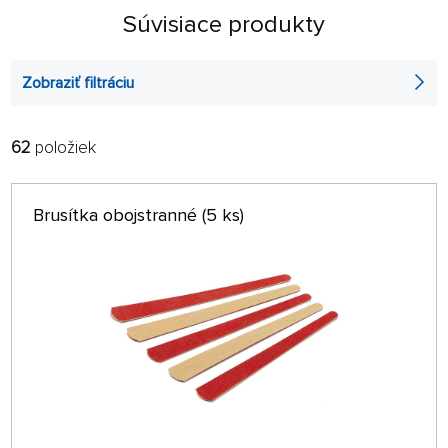
Súvisiace produkty
Zobraziť filtráciu
62
položiek
FILTROVAŤ:
RADIŤ:
ABECEDNE
len na sklade
Brusítka obojstranné (5 ks)
64 NA STRÁNKE