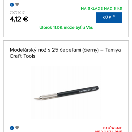
NA SKLADE NAD 5 KS
79774017
4,12 €
KÚPIŤ
Utorok 11.08. môže byť u Vás
Modelárský nôž s 25 čepeľami (čierny) – Tamiya
Craft Tools
DOČASNE