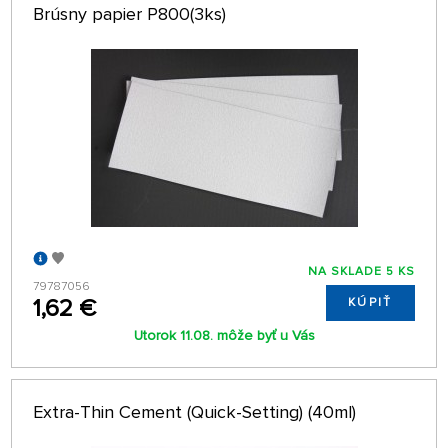
Brúsny papier P800(3ks)
NA SKLADE 5 KS
79787056
1,62 €
KÚPIŤ
Utorok 11.08. môže byť u Vás
Extra-Thin Cement (Quick-Setting) (40ml)