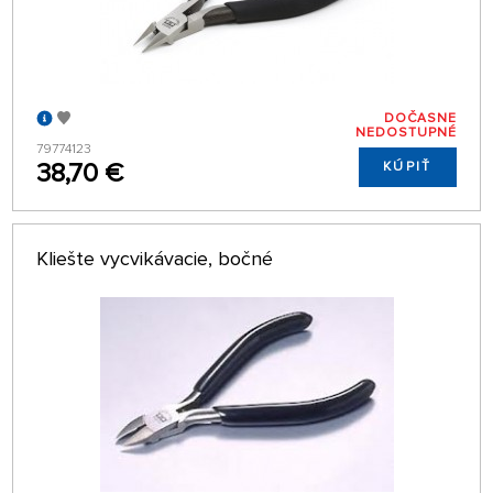
DOČASNE
NEDOSTUPNÉ
79774123
38,70 €
KÚPIŤ
Kliešte vycvikávacie, bočné