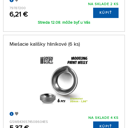
NA SKLADE 2 KS
79787200
6,21 €
KÚPIŤ
Streda 12.08. môže byť u Vás
Miešacie kalíšky hliníkové (6 ks)
NA SKLADE 4 KS
GSW8436574508604ES
KÚPIŤ