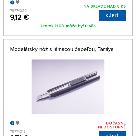
NA SKLADE NAD 5 KS
79774020
9,12 €
KÚPIŤ
Utorok 11.08. môže byť u Vás
Modelársky nôž s lámacou čepeľou, Tamiya
DOČASNE
NEDOSTUPNÉ
79774013