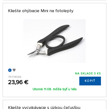
Kliešte ohýbacie Mini na fotolepty
NA SKLADE 3 KS
79774084
23,96 €
KÚPIŤ
Utorok 11.08. môže byť u Vás
Kliešte vycvikávacie s úzkou čeľusťou