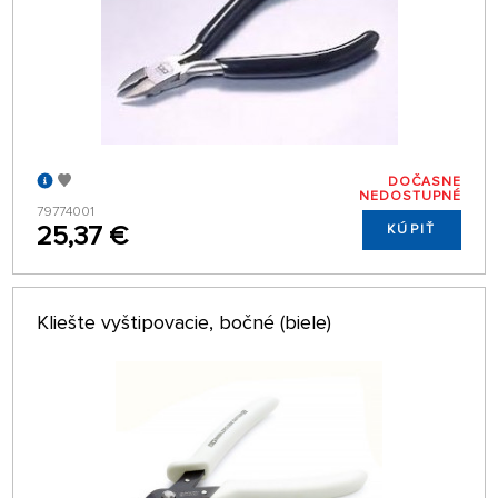
DOČASNE
NEDOSTUPNÉ
79774001
25,37 €
KÚPIŤ
Kliešte vyštipovacie, bočné (biele)