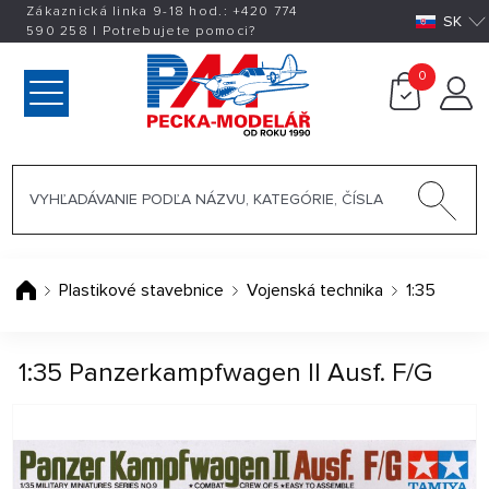
Zákaznická linka 9-18 hod.:
+420
774
SK
590 258
|
Potrebujete pomoci?
0
Plastikové stavebnice
Vojenská technika
1:35
1:35 Panzerkampfwagen II Ausf. F/G