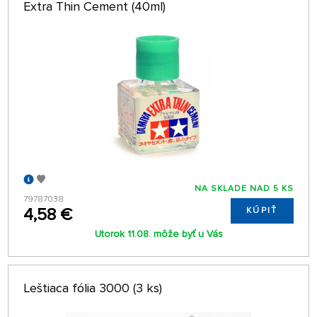
Extra Thin Cement (40ml)
NA SKLADE NAD 5 KS
79787038
4,58 €
KÚPIŤ
Utorok 11.08. môže byť u Vás
Leštiaca fólia 3000 (3 ks)