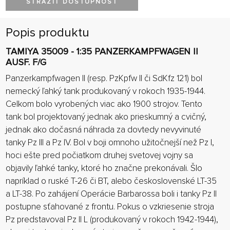
STRÁŽIŤ DOSTUPNOSŤ
Popis produktu
TAMIYA 35009 - 1:35 PANZERKAMPFWAGEN II
AUSF. F/G
Panzerkampfwagen II (resp. PzKpfw II či SdKfz 121) bol
nemecký ľahký tank produkovaný v rokoch 1935-1944.
Celkom bolo vyrobených viac ako 1900 strojov. Tento
tank bol projektovaný jednak ako prieskumný a cvičný,
jednak ako dočasná náhrada za dovtedy nevyvinuté
tanky Pz III a Pz IV. Bol v boji omnoho užitočnejší než Pz I,
hoci ešte pred počiatkom druhej svetovej vojny sa
objavily ľahké tanky, ktoré ho značne prekonávali. Šlo
napríklad o ruské T-26 či BT, alebo československé LT-35
a LT-38. Po zahájení Operácie Barbarossa boli i tanky Pz II
postupne sťahované z frontu. Pokus o vzkriesenie stroja
Pz predstavoval Pz II L (produkovaný v rokoch 1942-1944),