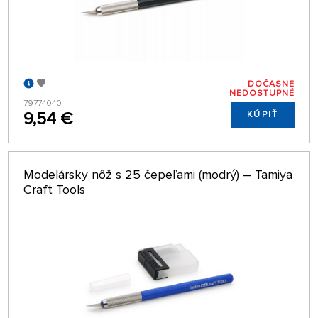
DOČASNE
NEDOSTUPNÉ
79774040
9,54 €
KÚPIŤ
Modelársky nôž s 25 čepeľami (modrý) – Tamiya
Craft Tools