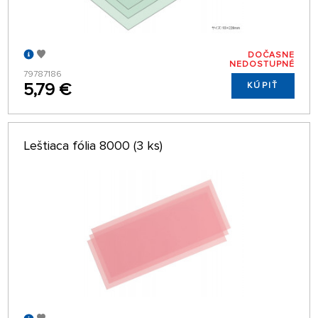
DOČASNE
NEDOSTUPNÉ
79787186
5,79 €
KÚPIŤ
Leštiaca fólia 8000 (3 ks)