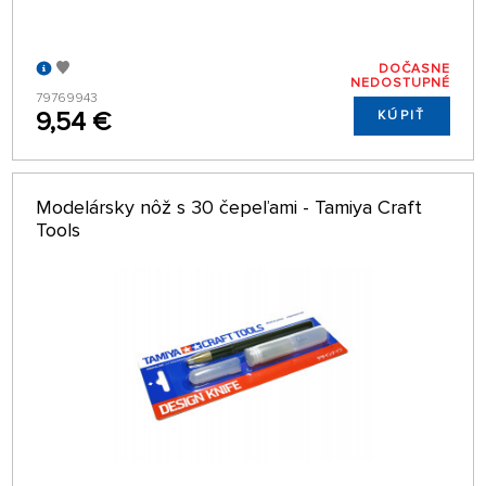
DOČASNE
NEDOSTUPNÉ
79769943
9,54 €
KÚPIŤ
Modelársky nôž s 30 čepeľami - Tamiya Craft
Tools