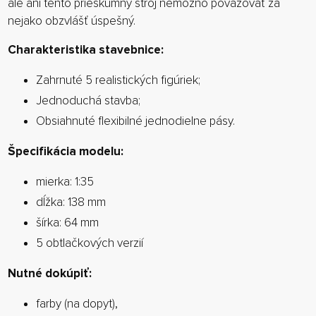
ale ani tento prieskumný stroj nemožno považovať za
nejako obzvlášť úspešný.
Charakteristika stavebnice:
Zahrnuté 5 realistických figúriek;
Jednoduchá stavba;
Obsiahnuté flexibilné jednodielne pásy.
Špecifikácia modelu:
mierka: 1:35
dĺžka: 138 mm
šírka: 64 mm
5 obtlačkových verzií
Nutné dokúpiť:
farby (na dopyt),