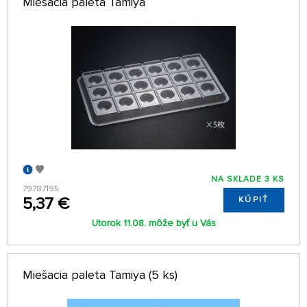
Miešacia paleta Tamiya
NA SKLADE 3 KS
79787195
5,37 €
KÚPIŤ
Utorok 11.08. môže byť u Vás
Miešacia paleta Tamiya (5 ks)