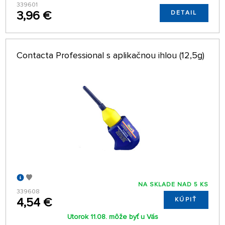
339601
3,96 €
DETAIL
Contacta Professional s aplikačnou ihlou (12,5g)
NA SKLADE NAD 5 KS
339608
4,54 €
KÚPIŤ
Utorok 11.08. môže byť u Vás