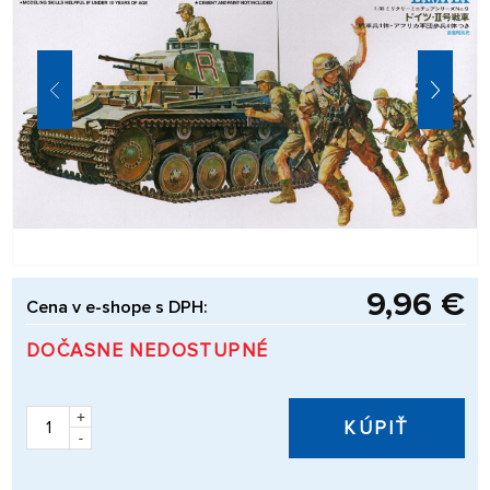
9,96 €
Cena v e-shope s DPH:
DOČASNE NEDOSTUPNÉ
+
KÚPIŤ
-