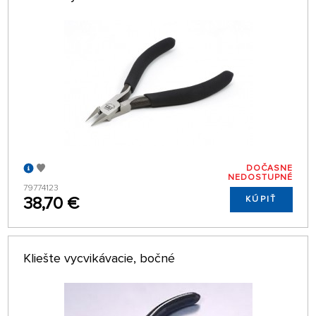
DOČASNE
NEDOSTUPNÉ
79774123
38,70 €
KÚPIŤ
Kliešte vycvikávacie, bočné