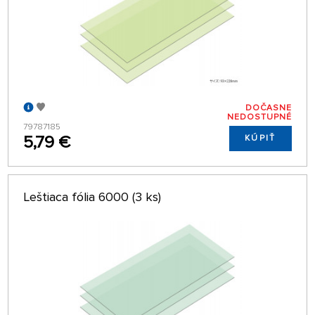
DOČASNE
NEDOSTUPNÉ
79787185
5,79 €
KÚPIŤ
Leštiaca fólia 6000 (3 ks)