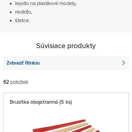
lepidlo na plastikové modely,
riedidlo,
štetce.
Súvisiace produkty
Zobraziť filtráciu
62
položiek
FILTROVAŤ:
RADIŤ:
ABECEDNE
len na sklade
Brusítka obojstranné (5 ks)
64 NA STRÁNKE