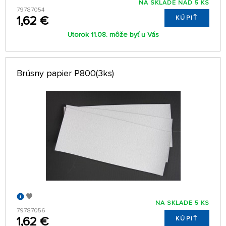
NA SKLADE NAD 5 KS
79787054
1,62 €
KÚPIŤ
Utorok 11.08. môže byť u Vás
Brúsny papier P800(3ks)
NA SKLADE 5 KS
79787056
1,62 €
KÚPIŤ