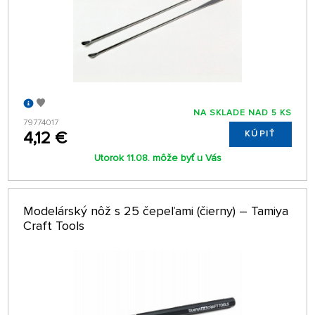
NA SKLADE NAD 5 KS
79774017
4,12 €
KÚPIŤ
Utorok 11.08. môže byť u Vás
Modelárský nôž s 25 čepeľami (čierny) – Tamiya
Craft Tools