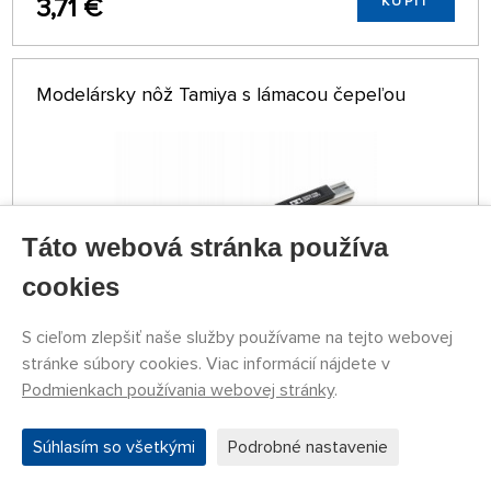
3,71 €
KÚPIŤ
Modelársky nôž Tamiya s lámacou čepeľou
Táto webová stránka používa
cookies
S cieľom zlepšiť naše služby používame na tejto webovej
stránke súbory cookies. Viac informácií nájdete v
NA SKLADE 4 KS
Podmienkach používania webovej stránky
.
79774053
8,29 €
KÚPIŤ
Súhlasím so všetkými
Podrobné nastavenie
Streda 12.08. môže byť u Vás