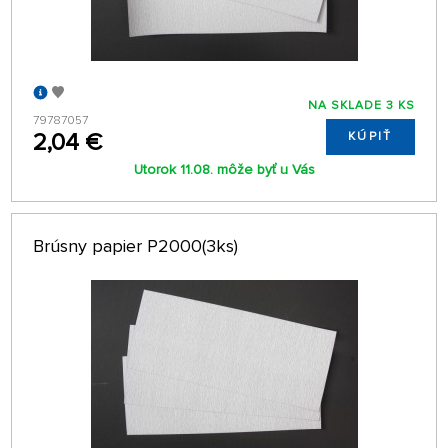
NA SKLADE 3 KS
79787057
2,04 €
KÚPIŤ
Utorok 11.08. môže byť u Vás
Brúsny papier P2000(3ks)