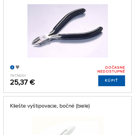
DOČASNE
NEDOSTUPNÉ
79774001
25,37 €
KÚPIŤ
Kliešte vyštipovacie, bočné (biele)