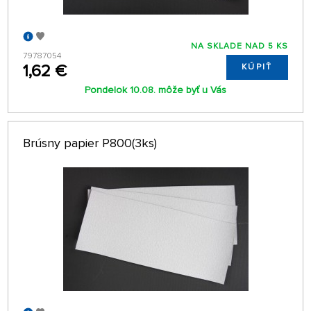
NA SKLADE NAD 5 KS
79787054
1,62 €
KÚPIŤ
Pondelok 10.08. môže byť u Vás
Brúsny papier P800(3ks)