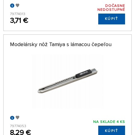
DOČASNE
NEDOSTUPNÉ
79774013
3,71 €
KÚPIŤ
Modelársky nôž Tamiya s lámacou čepeľou
NA SKLADE 4 KS
79774053
8,29 €
KÚPIŤ