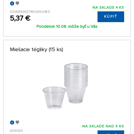
NA SKLADE 4 KS
GSW8436574508604ES
5,37 €
KÚPIŤ
Pondelok 10.08. môže byť u Vás
Miešacie tégliky (15 ks)
NA SKLADE NAD 5 KS
439065