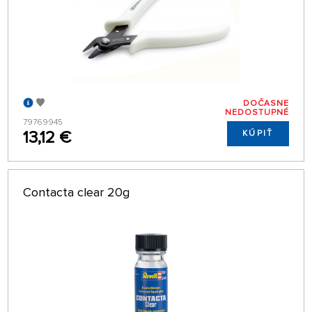
DOČASNE
NEDOSTUPNÉ
79769945
13,12 €
KÚPIŤ
Contacta clear 20g