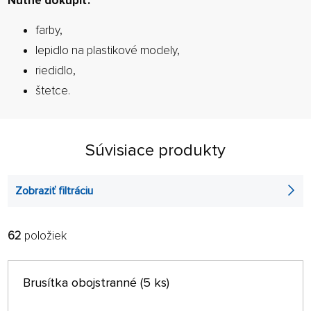
Nutné dokúpiť:
farby,
lepidlo na plastikové modely,
riedidlo,
štetce.
Súvisiace produkty
Zobraziť filtráciu
62
položiek
FILTROVAŤ:
RADIŤ:
ABECEDNE
len na sklade
Brusítka obojstranné (5 ks)
64 NA STRÁNKE