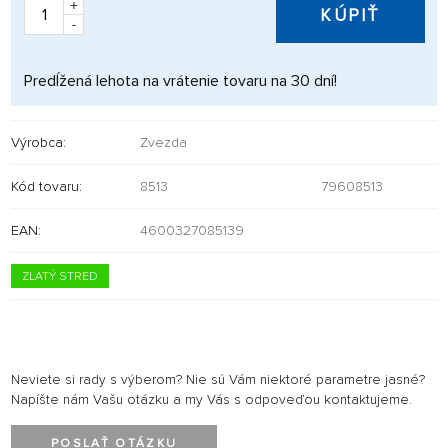
+
KÚPIŤ
-
Predĺžená lehota na vrátenie tovaru na 30 dní!
Výrobca:
Zvezda
Kód tovaru:
8513
79608513
EAN:
4600327085139
ZLATÝ STRED
Neviete si rady s výberom? Nie sú Vám niektoré parametre jasné?
Napíšte nám Vašu otázku a my Vás s odpoveďou kontaktujeme.
POSLAŤ OTÁZKU