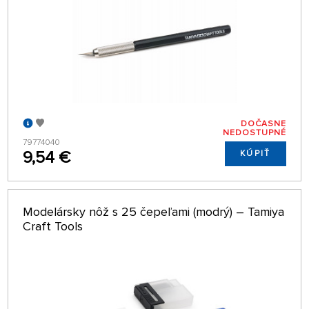
DOČASNE
NEDOSTUPNÉ
79774040
9,54 €
KÚPIŤ
Modelársky nôž s 25 čepeľami (modrý) – Tamiya
Craft Tools