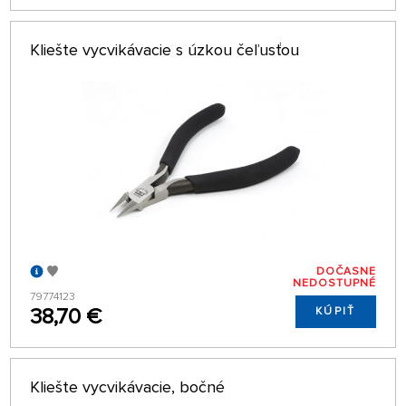
Kliešte vycvikávacie s úzkou čeľusťou
DOČASNE
NEDOSTUPNÉ
79774123
38,70 €
KÚPIŤ
Kliešte vycvikávacie, bočné