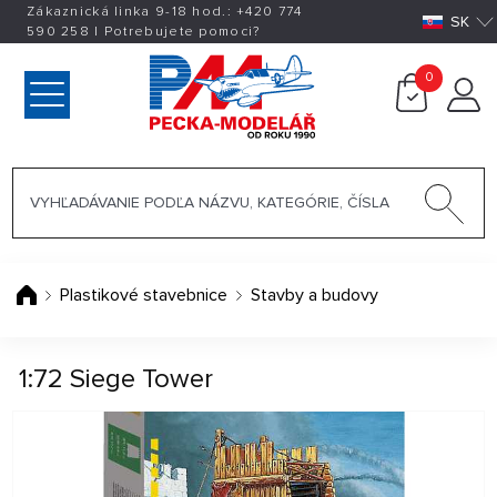
Zákaznická linka 9-18 hod.:
+420
774
SK
590 258
|
Potrebujete pomoci?
0
Plastikové stavebnice
Stavby a budovy
1:72 Siege Tower