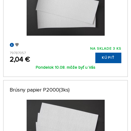
NA SKLADE 3 KS
79787057
2,04 €
KÚPIŤ
Pondelok 10.08. môže byť u Vás
Brúsny papier P2000(3ks)