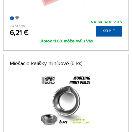
NA SKLADE 2 KS
79787200
6,21 €
KÚPIŤ
Utorok 11.08. môže byť u Vás
Miešacie kalíšky hliníkové (6 ks)