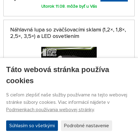
Utorok 11.08. môže byť u Vás
Náhlavná lupa so zväčšovacími sklami (1,2×, 1,8×,
2,5×, 3,5×) a LED osvetlením
Táto webová stránka používa
cookies
S cieľom zlepšiť naše služby používame na tejto webovej
stránke súbory cookies. Viac informácií nájdete v
Podmienkach používania webovej stránky
.
NA SKLADE 5 KS
GSW8436574507447ES
27,87 €
Súhlasím so všetkými
Podrobné nastavenie
KÚPIŤ
Pondelok 10.08. môže byť u Vás