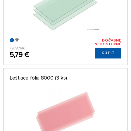
DOČASNE
NEDOSTUPNÉ
79787186
5,79 €
KÚPIŤ
Leštiaca fólia 8000 (3 ks)