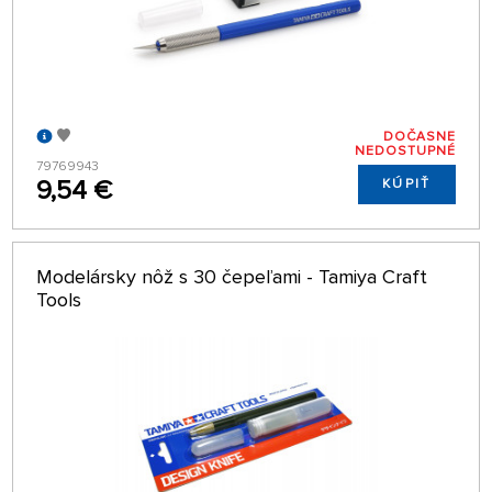
DOČASNE
NEDOSTUPNÉ
79769943
9,54 €
KÚPIŤ
Modelársky nôž s 30 čepeľami - Tamiya Craft
Tools