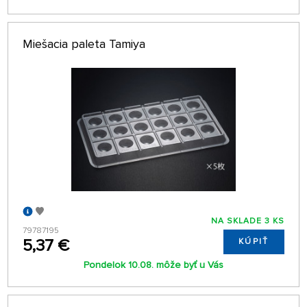
Miešacia paleta Tamiya
NA SKLADE 3 KS
79787195
5,37 €
KÚPIŤ
Pondelok 10.08. môže byť u Vás