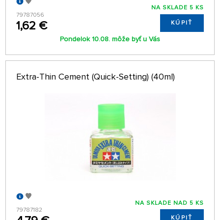
NA SKLADE 5 KS
79787056
1,62 €
KÚPIŤ
Pondelok 10.08. môže byť u Vás
Extra-Thin Cement (Quick-Setting) (40ml)
NA SKLADE NAD 5 KS
79787182
KÚPIŤ