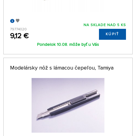
NA SKLADE NAD 5 KS
79774020
9,12 €
KÚPIŤ
Pondelok 10.08. môže byť u Vás
Modelársky nôž s lámacou čepeľou, Tamiya