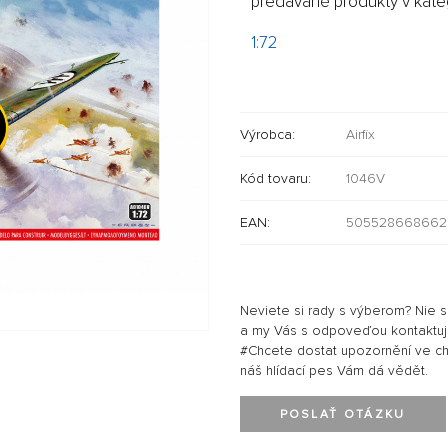
predávané produkty v kateg
1:72
Výrobca:
Airfix
Kód tovaru:
1046V
EAN:
505528668662
Neviete si rady s výberom? Nie 
a my Vás s odpoveďou kontaktu
#Chcete dostat upozornění ve chví
náš hlídací pes Vám dá vědět.
POSLAŤ OTÁZKU