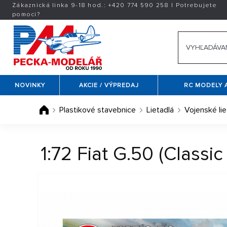
Zákaznická linka 9-18 hod.:
+420
774 590 258
|
Potrebujete
pomoci?
NOVINKY
AKCIE / VÝPREDAJ
RC MODELY 
Plastikové stavebnice
Lietadlá
Vojenské lie
1:72 Fiat G.50 (Classi