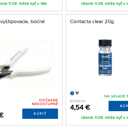
orok 11.08. môže byť u Vás
Utorok 11.08. môže byť u 
 vyštipovacie, bočné
Contacta clear 20g
NA SKLADE 
DOČASNE
4039609
NEDOSTUPNÉ
4,54 €
KÚP
5
 €
KÚPIŤ
Utorok 11.08. môže byť u 