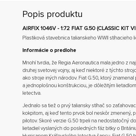
Popis produktu
AIRFIX 1046V - 1:72 FIAT G.50 (CLASSIC KIT V
Plastiková stavebnica talianskeho WWII stíhacieho li
Informácie o predlohe
Mnohí tvrdia, že Regia Aeronautica mala jedno z najat
druhej svetovej vojny, aj keď niektoré z týchto str
ako stroje iných národov. Fiat G.50, ktorý znamena
a jednoplošnou konštrukciou, je dôležitým lietadlom 
letectva.
Jednalo sa tiež o prvý taliansky stíhač so zaťaho
kokpitom, aj keď tento prvok bol neskôr zmenený, p
pilotov. Skoré verzie G.50 trpeli na nedostatočný do
lietadiel vyslaných do posledných fáz bitky o Britániu
Hurricanom Kráľovského letectva šancu. Fiat G.50 b