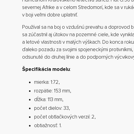
severnej Afrike a v celom Stredomorí, kde sa v ruk
v boji veľmi dobre uplatniť.
Používal sa na boj o vzdušnú prevahu a doprovod 
sa zúčastnil aj útokov na pozemné ciele, kde vynikl
a letové vlastnosti v malých výškach. Do konca roku 1
ďaleko pozadu za svojimi spojeneckými protivníkmi, 
odsunuté do druhej línie a do podporných výcvikovýc
Špecifikácia modelu
:
mierka: 1:72,
rozpätie: 153 mm,
dĺžka: 113 mm,
počet dielov: 33,
počet obtlačkových verzií: 2,
obtiažnosť: 1.