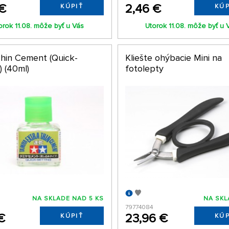
 €
2,46 €
KÚPIŤ
KÚP
orok 11.08. môže byť u Vás
Utorok 11.08. môže byť u 
Thin Cement (Quick-
Kliešte ohýbacie Mini na
) (40ml)
fotolepty
NA SKLADE NAD 5 KS
NA SKL
79774084
€
23,96 €
KÚPIŤ
KÚP