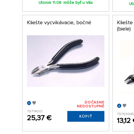
Utorok 11.08. môže byť u Vás
Ut
Kliešte vycvikávacie, bočné
Kliešte
(biele)
DOČASNE
NEDOSTUPNÉ
79774001
7976994
25,37 €
KÚPIŤ
13,12