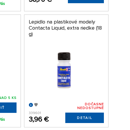
Vás
Lepidlo na plastikové modely
Contacta Liquid, extra riedke (18
g)
NAD 5 KS
DOČASNE
IŤ
NEDOSTUPNÉ
339601
3,96 €
DETAIL
Vás