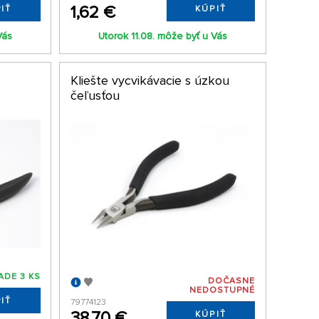
1,62 €
IŤ
KÚPIŤ
Vás
Utorok 11.08. môže byť u Vás
Kliešte vycvikávacie s úzkou
čeľusťou
ADE 3 KS
DOČASNE
NEDOSTUPNÉ
IŤ
79774123
38,70 €
KÚPIŤ