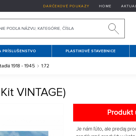
DARČEKOVÉ POUKAZY
HOME
AKTUA
A PRÍSLUŠENSTVO
PLASTIKOVÉ STAVEBNICE
tadlá 1918 - 1945
1:72
c Kit VINTAGE)
Produkt 
Je nám ľúto, ale predaj pro