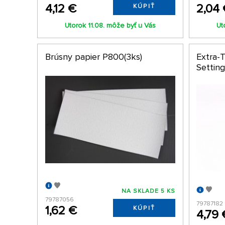
4,12 €
2,04
KÚPIŤ
Utorok 11.08. môže byť u Vás
Ut
Brúsny papier P800(3ks)
Extra-
Setting
NA SKLADE 5 KS
79787056
79787182
1,62 €
KÚPIŤ
4,79 