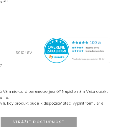
órii:
801046V
7
sú Vám niektoré parametre jasné? Napíšte nám Vašu otázku
jeme.
li, kdy produkt bude k dispozici? Stačí vyplnit formulář a
STRÁŽIŤ DOSTUPNOSŤ