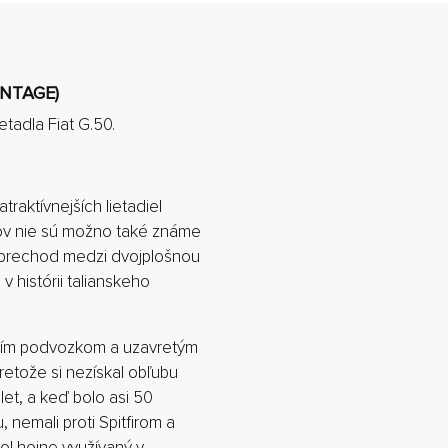
INTAGE)
etadla Fiat G.50.
raktívnejších lietadiel
ojov nie sú možno také známe
l prechod medzi dvojplošnou
v histórii talianskeho
vacím podvozkom a uzavretým
retože si nezískal obľubu
let, a keď bolo asi 50
, nemali proti Spitfirom a
ol hojne využívaný v