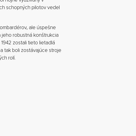
ách schopných pilotov vedel
bombardérov, ale úspešne
a jeho robustná konštrukcia
942 zostali tieto lietadlá
a tak boli zostávajúce stroje
h rolí.