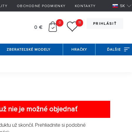
SK
LITY
OBCHODNÉ PODMIENKY
KONTAKTY
0
11
PRIHLÁSIŤ
0 €
ZBERATEĽSKÉ MODELY
HRAČKY
ĎALŠIE
už nie je možné objednať
duktu už skončil. Prehliadnite si podobné