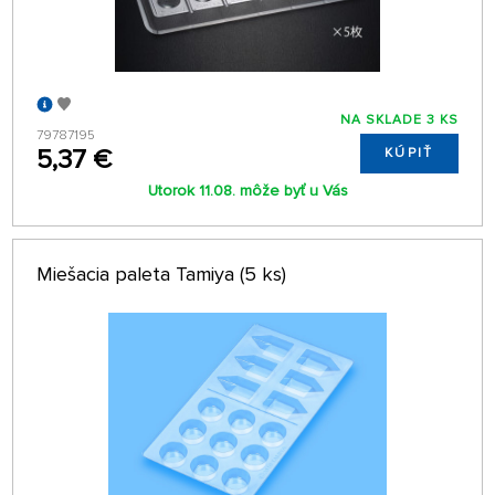
NA SKLADE 3 KS
79787195
5,37 €
KÚPIŤ
Utorok 11.08. môže byť u Vás
Miešacia paleta Tamiya (5 ks)