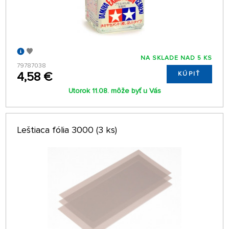
NA SKLADE NAD 5 KS
79787038
4,58 €
KÚPIŤ
Utorok 11.08. môže byť u Vás
Leštiaca fólia 3000 (3 ks)