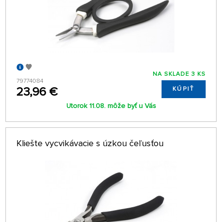
NA SKLADE 3 KS
79774084
23,96 €
KÚPIŤ
Utorok 11.08. môže byť u Vás
Kliešte vycvikávacie s úzkou čeľusťou