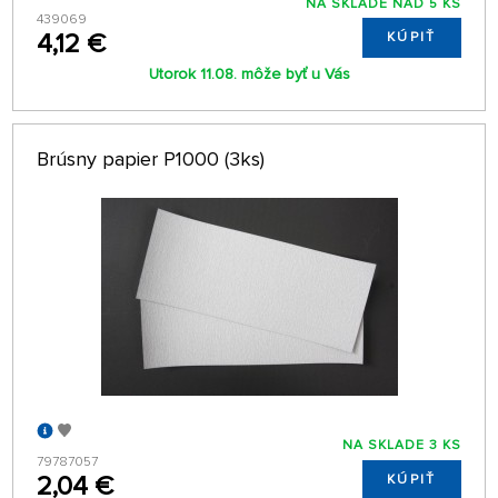
NA SKLADE NAD 5 KS
439069
4,12 €
KÚPIŤ
Utorok 11.08. môže byť u Vás
Brúsny papier P1000 (3ks)
NA SKLADE 3 KS
79787057
2,04 €
KÚPIŤ