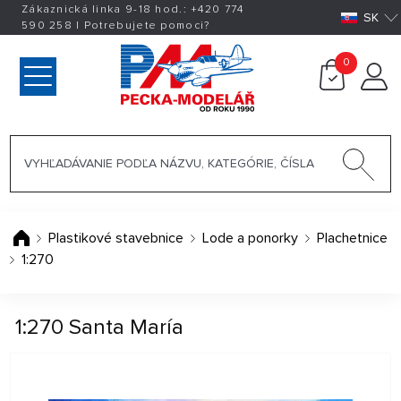
Zákaznická linka 9-18 hod.:
+420
774
SK
590 258
|
Potrebujete pomoci?
0
Plastikové stavebnice
Lode a ponorky
Plachetnice
1:270
1:270 Santa María