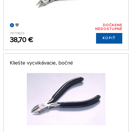
DOČASNE
NEDOSTUPNÉ
79774123
38,70 €
KÚPIŤ
Kliešte vycvikávacie, bočné