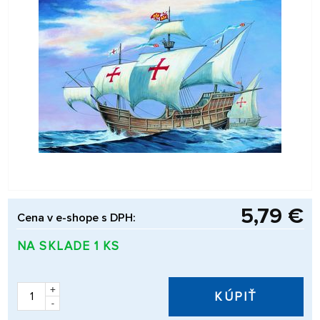
5,79 €
Cena v e-shope s DPH:
NA SKLADE 1 KS
+
KÚPIŤ
-