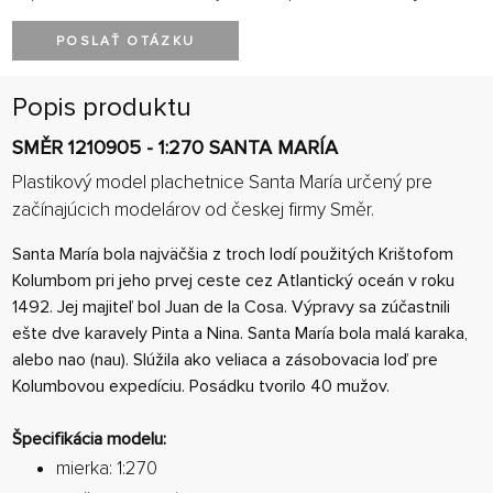
POSLAŤ OTÁZKU
Popis produktu
SMĚR 1210905 - 1:270 SANTA MARÍA
Plastikový model plachetnice Santa María určený pre
začínajúcich modelárov od českej firmy Směr.
Santa María bola najväčšia z troch lodí použitých Krištofom
Kolumbom pri jeho prvej ceste cez Atlantický oceán v roku
1492. Jej majiteľ bol Juan de la Cosa. Výpravy sa zúčastnili
ešte dve karavely Pinta a Nina. Santa María bola malá karaka,
alebo nao (nau). Slúžila ako veliaca a zásobovacia loď pre
Kolumbovou expedíciu. Posádku tvorilo 40 mužov.
Špecifikácia modelu:
mierka: 1:270