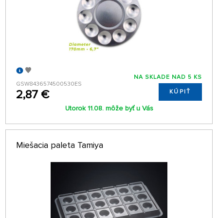
NA SKLADE NAD 5 KS
GSW8436574500530ES
2,87 €
KÚPIŤ
Utorok 11.08. môže byť u Vás
Miešacia paleta Tamiya