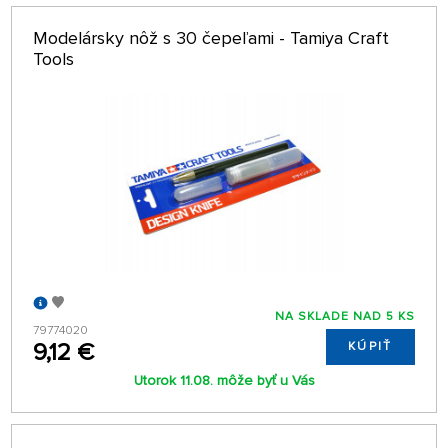
Modelársky nôž s 30 čepeľami - Tamiya Craft
Tools
NA SKLADE NAD 5 KS
79774020
9,12 €
KÚPIŤ
Utorok 11.08. môže byť u Vás