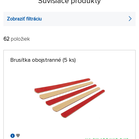
Súvisiace produkty
Zobraziť filtráciu
62
položiek
FILTROVAŤ:
RADIŤ:
ABECEDNE
len na sklade
Brusítka obojstranné (5 ks)
64 NA STRÁNKE