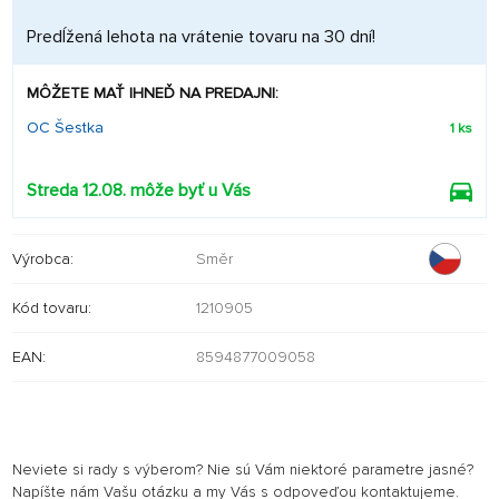
Predĺžená lehota na vrátenie tovaru na 30 dní!
MÔŽETE MAŤ IHNEĎ NA PREDAJNI:
OC Šestka
1 ks
Streda 12.08. môže byť u Vás
Výrobca:
Směr
Kód tovaru:
1210905
EAN:
8594877009058
Neviete si rady s výberom? Nie sú Vám niektoré parametre jasné?
Napíšte nám Vašu otázku a my Vás s odpoveďou kontaktujeme.