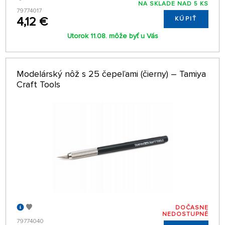
NA SKLADE NAD 5 KS
79774017
4,12 €
KÚPIŤ
Utorok 11.08. môže byť u Vás
Modelárský nôž s 25 čepeľami (čierny) – Tamiya
Craft Tools
DOČASNE
NEDOSTUPNÉ
79774040