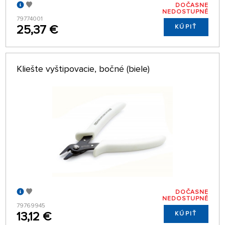
DOČASNE
NEDOSTUPNÉ
79774001
25,37 €
KÚPIŤ
Kliešte vyštipovacie, bočné (biele)
DOČASNE
NEDOSTUPNÉ
79769945
13,12 €
KÚPIŤ