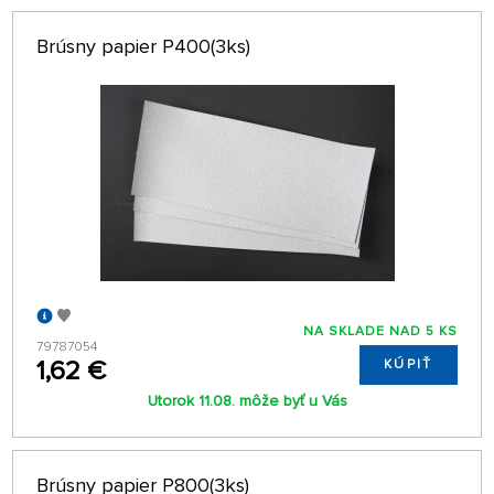
Brúsny papier P400(3ks)
NA SKLADE NAD 5 KS
79787054
1,62 €
KÚPIŤ
Utorok 11.08. môže byť u Vás
Brúsny papier P800(3ks)