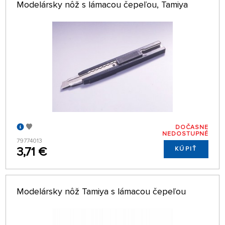
Modelársky nôž s lámacou čepeľou, Tamiya
DOČASNE
NEDOSTUPNÉ
79774013
3,71 €
KÚPIŤ
Modelársky nôž Tamiya s lámacou čepeľou