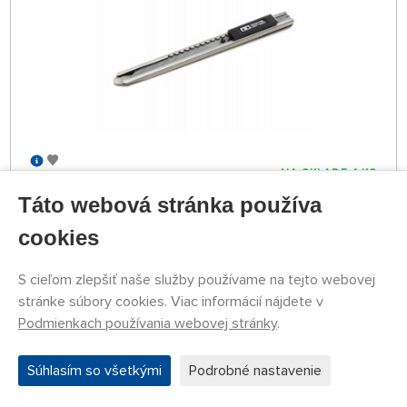
NA SKLADE 4 KS
79774053
Táto webová stránka používa
8,29 €
KÚPIŤ
Streda 12.08. môže byť u Vás
cookies
S cieľom zlepšiť naše služby používame na tejto webovej
Náhlavná lupa so zväčšovacími sklami (1,2×, 1,8×,
stránke súbory cookies. Viac informácií nájdete v
2,5×, 3,5×) a LED osvetlením
Podmienkach používania webovej stránky
.
Súhlasím so všetkými
Podrobné nastavenie