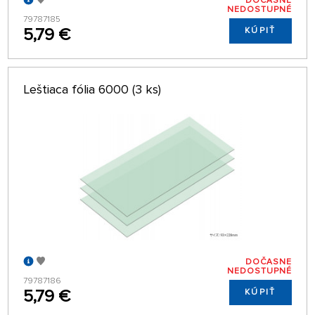
DOČASNE
NEDOSTUPNÉ
79787185
5,79 €
KÚPIŤ
Leštiaca fólia 6000 (3 ks)
DOČASNE
NEDOSTUPNÉ
79787186
5,79 €
KÚPIŤ