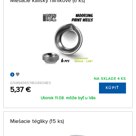
Miešacie kalíšky hliníkové (6 ks)
NA SKLADE 4 KS
GSW8436574508604ES
5,37 €
KÚPIŤ
Utorok 11.08. môže byť u Vás
Miešacie tégliky (15 ks)