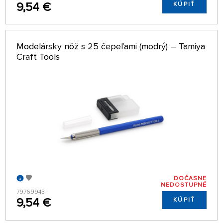
9,54 €
KÚPIŤ
Modelársky nôž s 25 čepeľami (modrý) – Tamiya
Craft Tools
DOČASNE
NEDOSTUPNÉ
79769943
9,54 €
KÚPIŤ