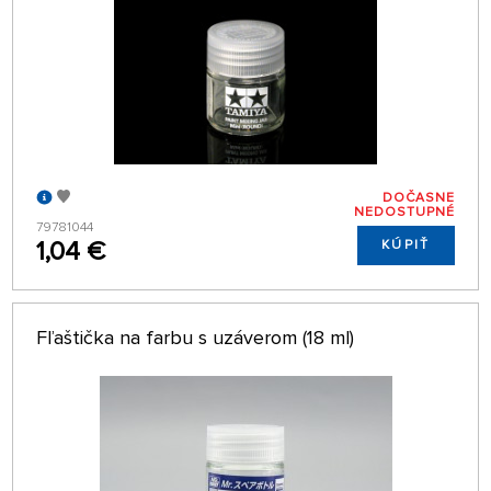
DOČASNE
NEDOSTUPNÉ
79781044
1,04 €
KÚPIŤ
Fľaštička na farbu s uzáverom (18 ml)