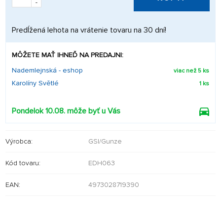
-
Predĺžená lehota na vrátenie tovaru na 30 dní!
MÔŽETE MAŤ IHNEĎ NA PREDAJNI:
Nademlejnská - eshop
viac než 5 ks
Karolíny Světlé
1 ks
Pondelok 10.08. môže byť u Vás
Výrobca:
GSI/Gunze
Kód tovaru:
EDH063
EAN:
4973028719390