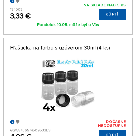
NA SKLADE NAD 5 KS
184003
3,33 €
KÚPIŤ
Pondelok 10.08. môže byť u Vás
Fľaštička na farbu s uzáverom 30ml (4 ks)
DOČASNE
NEDOSTUPNÉ
GSW8436574509533ES
KÚPIŤ