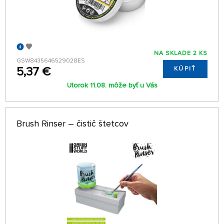
NA SKLADE 2 KS
GSW8435646529028ES
5,37 €
KÚPIŤ
Utorok 11.08. môže byť u Vás
Brush Rinser – čistič štetcov