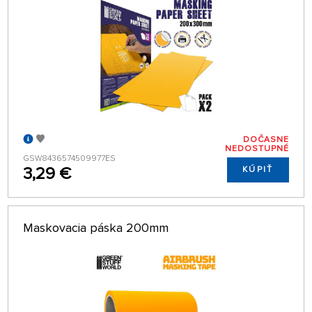
DOČASNE
NEDOSTUPNÉ
GSW8436574509977ES
3,29 €
KÚPIŤ
Maskovacia páska 200mm