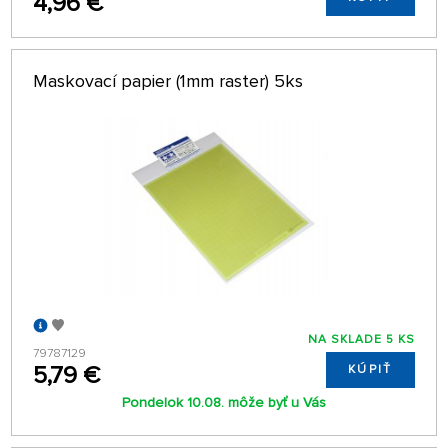
4,96 €
Maskovací papier (1mm raster) 5ks
NA SKLADE 5 KS
79787129
5,79 €
KÚPIŤ
Pondelok 10.08. môže byť u Vás