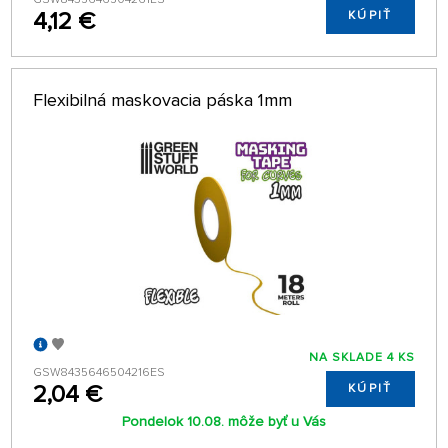
4,12 €
KÚPIŤ
Flexibilná maskovacia páska 1mm
NA SKLADE 4 KS
GSW8435646504216ES
2,04 €
KÚPIŤ
Pondelok 10.08. môže byť u Vás