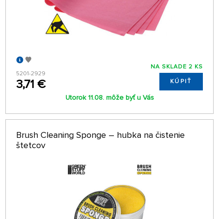
NA SKLADE 2 KS
5201-2929
3,71 €
KÚPIŤ
Utorok 11.08. môže byť u Vás
Brush Cleaning Sponge – hubka na čistenie
štetcov