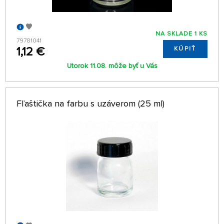
NA SKLADE 1 KS
79781041
1,12 €
KÚPIŤ
Utorok 11.08. môže byť u Vás
Fľaštička na farbu s uzáverom (25 ml)