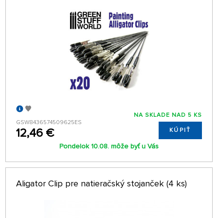
NA SKLADE NAD 5 KS
GSW8436574509625ES
12,46 €
KÚPIŤ
Pondelok 10.08. môže byť u Vás
Aligator Clip pre natieračský stojanček (4 ks)