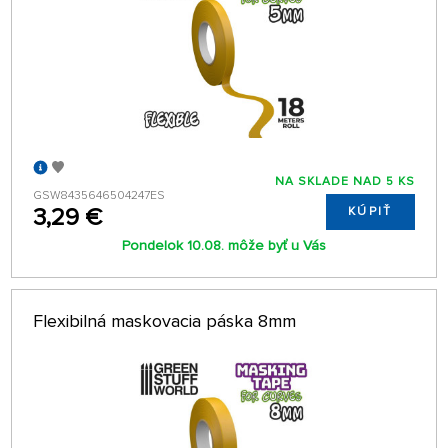
NA SKLADE NAD 5 KS
GSW8435646504247ES
3,29 €
KÚPIŤ
Pondelok 10.08. môže byť u Vás
Flexibilná maskovacia páska 8mm