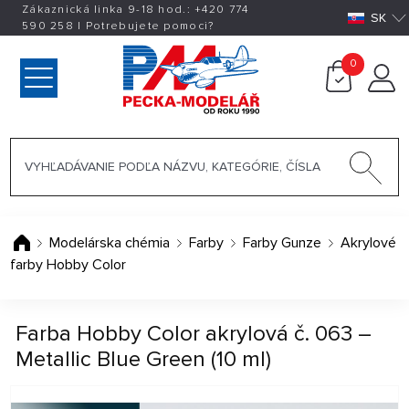
Zákaznická linka 9-18 hod.:
+420
774
SK
590 258
|
Potrebujete pomoci?
0
Modelárska chémia
Farby
Farby Gunze
Akrylové
farby Hobby Color
Farba Hobby Color akrylová č. 063 –
Metallic Blue Green (10 ml)