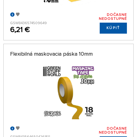
DOČASNE
NEDOSTUPNÉ
GSW8436574509649
6,21 €
KÚPIŤ
Flexibilná maskovacia páska 10mm
DOČASNE
NEDOSTUPNÉ
GSW8435646504261ES