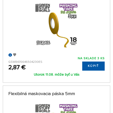
NA SKLADE 3 KS
GSW8435646504230ES
2,87 €
KÚPIŤ
Utorok 11.08. môže byť u Vás
Flexibilná maskovacia páska 5mm