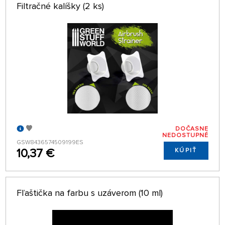
Filtračné kalíšky (2 ks)
DOČASNE
NEDOSTUPNÉ
GSW8436574509199ES
10,37 €
KÚPIŤ
Fľaštička na farbu s uzáverom (10 ml)