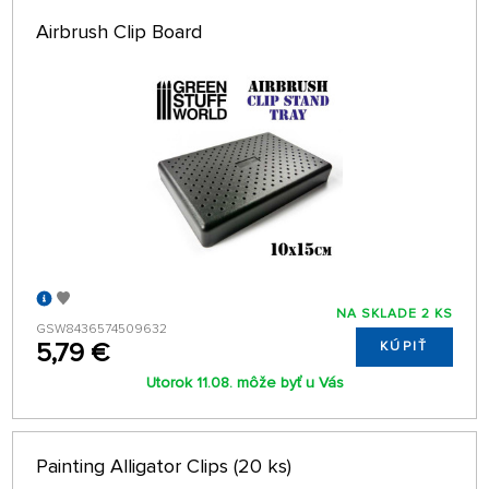
len na sklade
Airbrush Clip Board
64 NA STRÁNKE
NA SKLADE 2 KS
GSW8436574509632
5,79 €
KÚPIŤ
Utorok 11.08. môže byť u Vás
Painting Alligator Clips (20 ks)