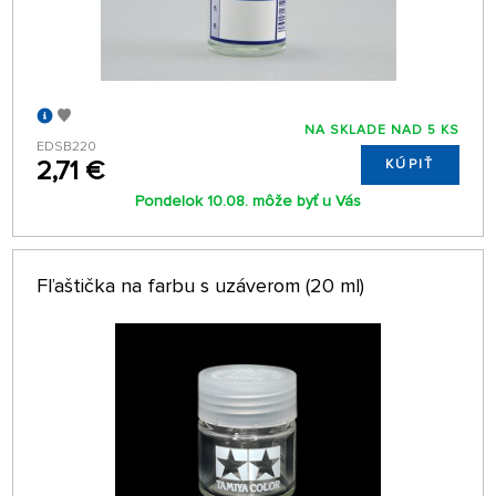
NA SKLADE NAD 5 KS
EDSB220
2,71 €
KÚPIŤ
Pondelok 10.08. môže byť u Vás
Fľaštička na farbu s uzáverom (20 ml)