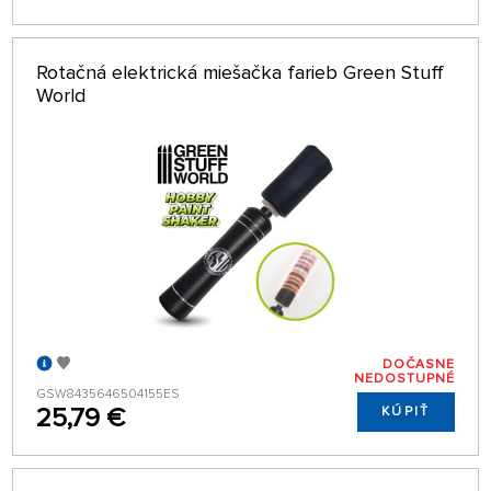
Rotačná elektrická miešačka farieb Green Stuff
World
DOČASNE
NEDOSTUPNÉ
GSW8435646504155ES
25,79 €
KÚPIŤ