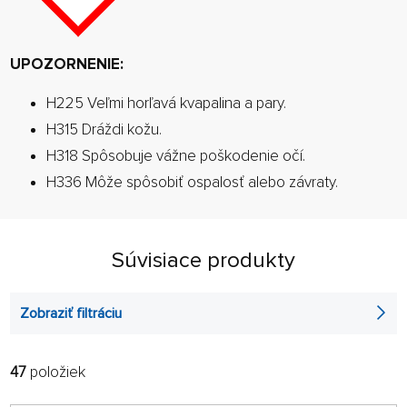
UPOZORNENIE:
H225 Veľmi horľavá kvapalina a pary.
H315 Dráždi kožu.
H318 Spôsobuje vážne poškodenie očí.
H336 Môže spôsobiť ospalosť alebo závraty.
Súvisiace produkty
Zobraziť filtráciu
47
položiek
FILTROVAŤ:
RADIŤ:
ABECEDNE