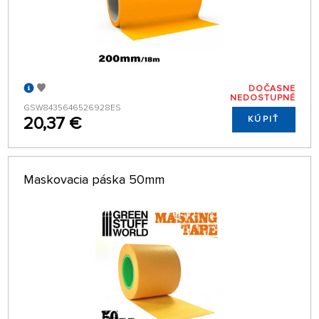
DOČASNE
NEDOSTUPNÉ
GSW8435646526928ES
20,37 €
KÚPIŤ
Maskovacia páska 50mm