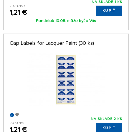
NA SKLADE 1 KS
79787197
1,21 €
KÚPIŤ
Pondelok 10.08. môže byť u Vás
Cap Labels for Lacquer Paint (30 ks)
NA SKLADE 2 KS
79787196
1,21 €
KÚPIŤ