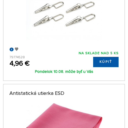
NA SKLADE NAD 5 KS
79774528
4,96 €
KÚPIŤ
Pondelok 10.08. môže byť u Vás
Antistatická utierka ESD