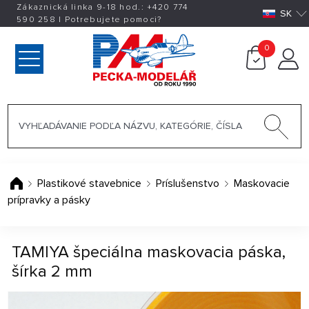
Zákaznická linka 9-18 hod.:
+420
774
SK
590 258
|
Potrebujete pomoci?
0
Plastikové stavebnice
Príslušenstvo
Maskovacie
prípravky a pásky
TAMIYA špeciálna maskovacia páska,
šírka 2 mm