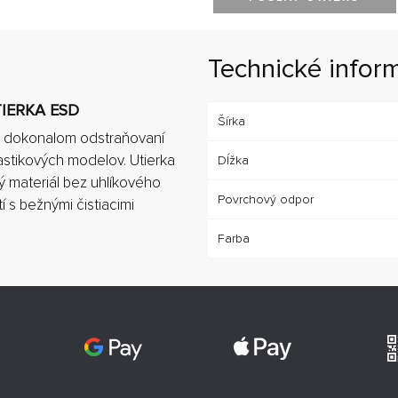
Technické infor
TIERKA ESD
Šírka
ri dokonalom odstraňovaní
astikových modelov. Utierka
Dĺžka
ý materiál bez uhlíkového
Povrchový odpor
í s bežnými čistiacimi
Farba