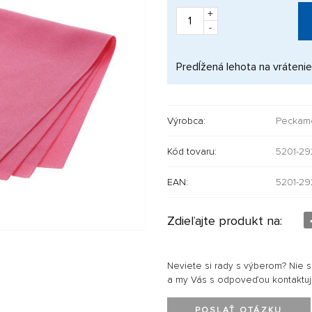
+
-
Predĺžená lehota na vrátenie
Výrobca:
Peckam
Kód tovaru:
5201-29
EAN:
5201-29
Zdieľajte produkt na:
Neviete si rady s výberom? Nie 
a my Vás s odpoveďou kontaktu
POSLAŤ OTÁZKU