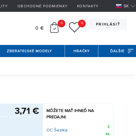
SK
LITY
OBCHODNÉ PODMIENKY
KONTAKTY
0
11
PRIHLÁSIŤ
0 €
ZBERATEĽSKÉ MODELY
HRAČKY
ĎALŠIE
3,71 €
MÔŽETE MAŤ IHNEĎ NA
PREDAJNI:
2
OC Šestka
ks