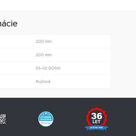
mácie
200 mm
200 mm
0,1–1,0 GOhm
Ružová