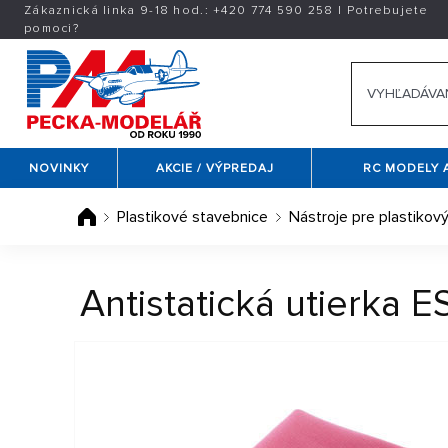
Zákaznická linka 9-18 hod.:
+420
774 590 258
|
Potrebujete
pomoci?
NOVINKY
AKCIE / VÝPREDAJ
RC MODELY 
Plastikové stavebnice
Nástroje pre plastiko
Antistatická utierka E