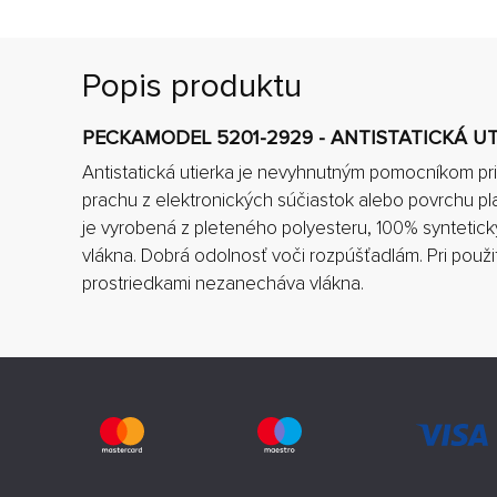
Popis produktu
PECKAMODEL 5201-2929 - ANTISTATICKÁ U
Antistatická utierka je nevyhnutným pomocníkom p
prachu z elektronických súčiastok alebo povrchu pl
je vyrobená z pleteného polyesteru, 100% syntetick
vlákna. Dobrá odolnosť voči rozpúšťadlám. Pri použit
prostriedkami nezanecháva vlákna.