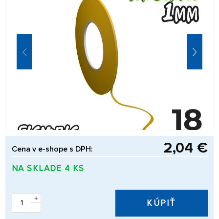
2,04 €
Cena v e-shope s DPH:
NA SKLADE 4 KS
+
KÚPIŤ
-