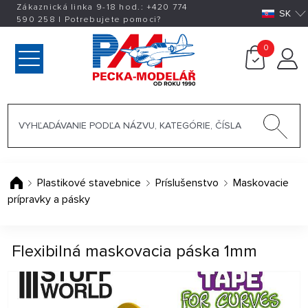
Zákaznická linka 9-18 hod.:
+420
774
SK
590 258
|
Potrebujete pomoci?
0
Plastikové stavebnice
Príslušenstvo
Maskovacie
prípravky a pásky
Flexibilná maskovacia páska 1mm