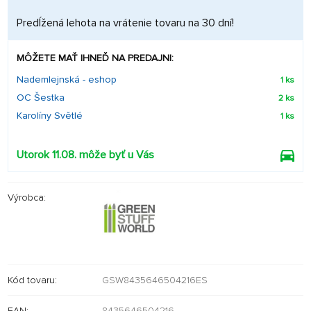
Predĺžená lehota na vrátenie tovaru na 30 dní!
MÔŽETE MAŤ IHNEĎ NA PREDAJNI:
Nademlejnská - eshop
1 ks
OC Šestka
2 ks
Karolíny Světlé
1 ks
Utorok 11.08. môže byť u Vás
Výrobca:
Kód tovaru:
GSW8435646504216ES
EAN:
8435646504216