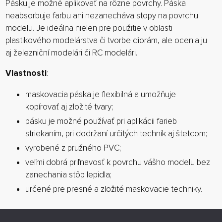
Pásku je možné aplikovať na rôzne povrchy. Páska
neabsorbuje farbu ani nezanecháva stopy na povrchu
modelu. Je ideálna nielen pre použitie v oblasti
plastikového modelárstva či tvorbe diorám, ale ocenia ju
aj železniční modelári či RC modelári.
Vlastnosti
:
maskovacia páska je flexibilná a umožňuje
kopírovať aj zložité tvary;
pásku je možné používať pri aplikácii farieb
striekaním, pri dodržaní určitých techník aj štetcom;
vyrobené z pružného PVC;
veľmi dobrá priľnavosť k povrchu vášho modelu bez
zanechania stôp lepidla;
určené pre presné a zložité maskovacie techniky.