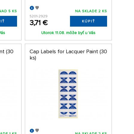
NAD 5 KS
NA SKLADE 2 KS
5201-2929
3,71 €
IŤ
KÚPIŤ
Vás
Utorok 11.08. môže byť u Vás
nt (30
Cap Labels for Lacquer Paint (30
ks)
ADE 1 KS
NA SKLADE 2 KS