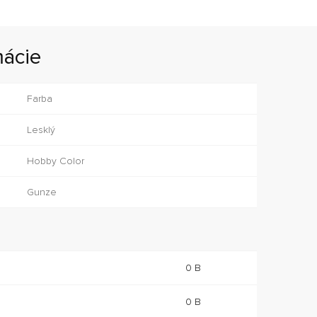
mácie
Farba
Lesklý
Hobby Color
Gunze
0 B
0 B