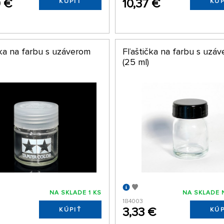
9 €
10,37 €
KÚPIŤ
KÚP
čka na farbu s uzáverom
Fľaštička na farbu s uzá
(25 ml)
NA SKLADE 1 KS
NA SKLADE 
184003
3,33 €
KÚPIŤ
KÚP