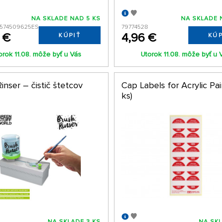
NA SKLADE NAD 5 KS
NA SKLADE 
574509625ES
79774528
 €
4,96 €
KÚPIŤ
KÚP
orok 11.08. môže byť u Vás
Utorok 11.08. môže byť u 
inser – čistič štetcov
Cap Labels for Acrylic Pai
ks)
NA SKLADE 3 KS
NA SKL