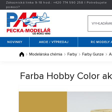
Zákaznická linka 9-18 hod.:
+420
774 590 258
|
Potrebujete
pomoci?
NOVINKY
AKCIE / VÝPREDAJ
RC MODELY 
Modelárska chémia
Farby
Farby Gunze
A
Farba Hobby Color akr