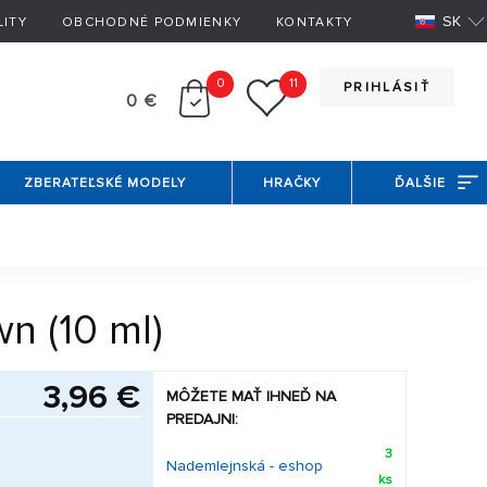
SK
LITY
OBCHODNÉ PODMIENKY
KONTAKTY
0
11
PRIHLÁSIŤ
0 €
ZBERATEĽSKÉ MODELY
HRAČKY
ĎALŠIE
n (10 ml)
3,96 €
MÔŽETE MAŤ IHNEĎ NA
PREDAJNI:
3
Nademlejnská - eshop
ks