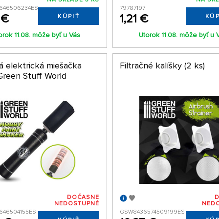
646506234ES
79787197
 €
1,21 €
KÚPIŤ
KÚP
orok 11.08. môže byť u Vás
Utorok 11.08. môže byť u 
á elektrická miešačka
Filtračné kalíšky (2 ks)
Green Stuff World
DOČASNE
NEDOSTUPNÉ
NED
646504155ES
GSW8436574509199ES