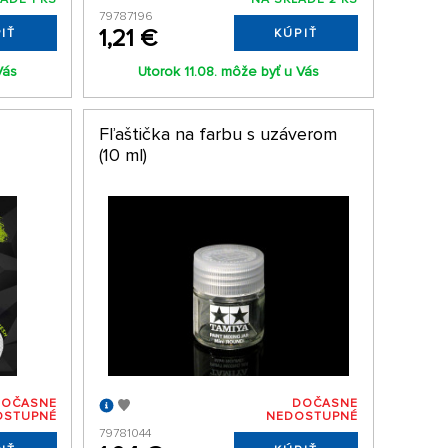
79787196
1,21 €
IŤ
KÚPIŤ
Vás
Utorok 11.08. môže byť u Vás
Fľaštička na farbu s uzáverom
(10 ml)
DOČASNE
DOČASNE
OSTUPNÉ
NEDOSTUPNÉ
79781044