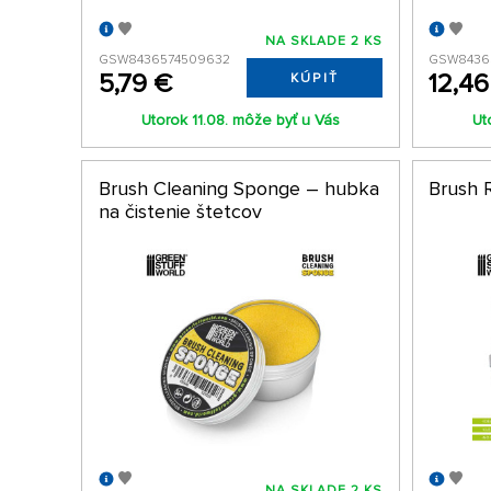
NA SKLADE 2 KS
GSW8436574509632
GSW8436
5,79 €
12,46
KÚPIŤ
Utorok 11.08. môže byť u Vás
Ut
Brush Cleaning Sponge – hubka
Brush R
na čistenie štetcov
NA SKLADE 2 KS