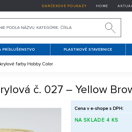
DARČEKOVÉ POUKAZY
HOME
AKTUA
A PRÍSLUŠENSTVO
PLASTIKOVÉ STAVEBNICE
krylové farby Hobby Color
ylová č. 027 – Yellow Brow
Cena v e-shope s DPH:
NA SKLADE 4 KS