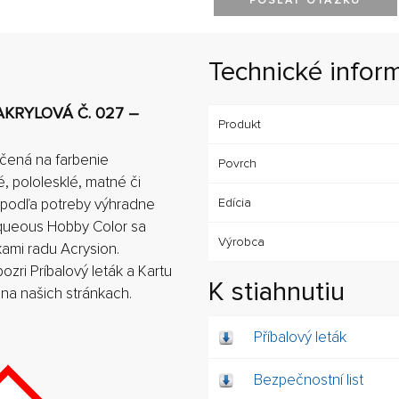
POSLAŤ OTÁZKU
Technické infor
KRYLOVÁ Č. 027 –
Produkt
čená na farbenie
Povrch
, pololesklé, matné či
e podľa potreby výhradne
Edícia
Aqueous Hobby Color sa
Výrobca
kami radu Acrysion.
zri Príbalový leták a Kartu
K stiahnutiu
 na našich stránkach.
Příbalový leták
Bezpečnostní list