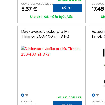
GSW8435646529028ES
GSW8435
5,37 €
17,46
KÚPIŤ
Utorok 11.08. môže byť u Vás
Ut
Dávkovacie viečko pre Mr.
Rotačn
Thinner 250/400 ml (3 ks)
farieb 
NA SKLADE 1 KS
EDGT33
GSW8435