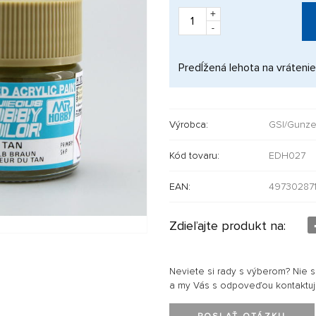
+
-
Predĺžená lehota na vrátenie
Výrobca:
GSI/Gunz
Kód tovaru:
EDH027
EAN:
49730287
Zdieľajte produkt na:
Neviete si rady s výberom? Nie 
a my Vás s odpoveďou kontaktu