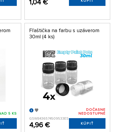
1,04 €
IŤ
KÚPIŤ
verom
Fľaštička na farbu s uzáverom
30ml (4 ks)
DOČASNE
NAD 5 KS
NEDOSTUPNÉ
GSW8436574509533ES
4,96 €
IŤ
KÚPIŤ