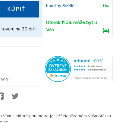
Karolíny Světlé
1 ks
KÚPIŤ
Utorok 11.08. môže byť u
 tovaru na 30 dní!
Vás
e
19031
sú Vám niektoré parametre jasné? Napíšte nám Vašu otázku
jeme.