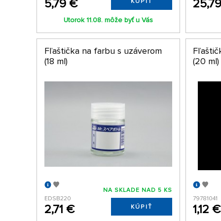
5,79 €
25,7
KÚPIŤ
Utorok 11.08. môže byť u Vás
Fľaštička na farbu s uzáverom
Fľašti
(18 ml)
(20 ml)
NA SKLADE NAD 5 KS
EDSB220
79781041
2,71 €
1,12 €
KÚPIŤ