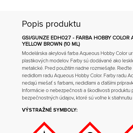
Popis produktu
GSI/GUNZE EDH027 - FARBA HOBBY COLOR A
YELLOW BROWN (10 ML)
Modelárska akrylová farba Aqueous Hobby Color ur
plastikových modelov. Farby sú dodávané ako lesklé
metalické. Pred použitím riadne rozmiešajte. Rieďt
riedidlom radu Aqueous Hobby Color. Farby radu 
nedajú miešať s farbami, riedidlami a ďalšími príprav
Informácie o nebezpečnosti a škodlivosti produktu po
bezpečnostných údajov, ktoré sú voľne k stiahnutiu
VÝSTRAŽNÉ SYMBOLY: