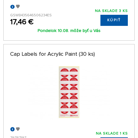
NA SKLADE 3 KS
GSW8435646506234ES
17,46 €
KÚPIŤ
Pondelok 10.08. môže byť u Vás
Cap Labels for Acrylic Paint (30 ks)
NA SKLADE 1 KS
79787197