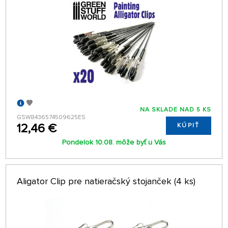
NA SKLADE NAD 5 KS
GSW8436574509625ES
12,46 €
KÚPIŤ
Pondelok 10.08. môže byť u Vás
Aligator Clip pre natieračský stojanček (4 ks)