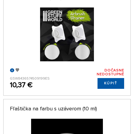
DOČASNE
NEDOSTUPNÉ
GSW8436574509199ES
10,37 €
KÚPIŤ
Fľaštička na farbu s uzáverom (10 ml)