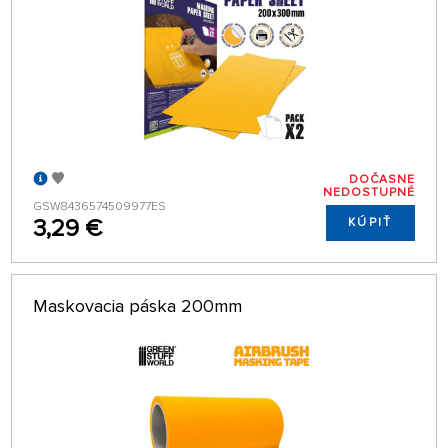
DOČASNE
NEDOSTUPNÉ
GSW8436574509977ES
3,29 €
KÚPIŤ
Maskovacia páska 200mm