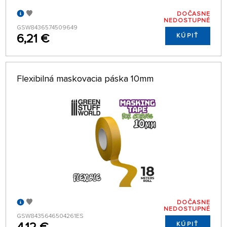
DOČASNE
NEDOSTUPNÉ
GSW8436574509649
6,21 €
KÚPIŤ
Flexibilná maskovacia páska 10mm
DOČASNE
NEDOSTUPNÉ
GSW8435646504261ES
KÚPIŤ