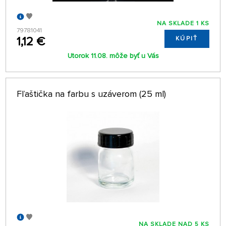
NA SKLADE 1 KS
79781041
1,12 €
KÚPIŤ
Utorok 11.08. môže byť u Vás
Fľaštička na farbu s uzáverom (25 ml)
NA SKLADE NAD 5 KS