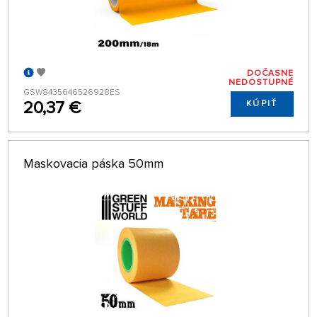
DOČASNE
NEDOSTUPNÉ
GSW8435646526928ES
20,37 €
KÚPIŤ
Maskovacia páska 50mm