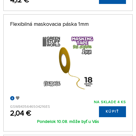
4,12 €
Flexibilná maskovacia páska 1mm
NA SKLADE 4 KS
GSW8435646504216ES
2,04 €
KÚPIŤ
Pondelok 10.08. môže byť u Vás