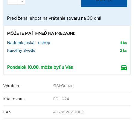
-
Predĺžená lehota na vrátenie tovaru na 30 dní!
MÔŽETE MAŤ IHNEĎ NA PREDAJNI:
Nademlejnská - eshop
4 ks
Karolíny Světlé
2 ks
Pondelok 10.08. môže byť u Vás
Výrobca:
GSI/Gunze
Kód tovaru:
EDH024
EAN:
4973028719000