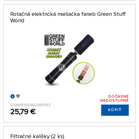
Rotačná elektrická miešačka farieb Green Stuff
World
DOČASNE
NEDOSTUPNÉ
GSW8435646504155ES
25,79 €
KÚPIŤ
Filtračné kalíšky (2 ks)