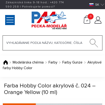
Zákaznická linka 9-18 hod.:
+420
774
SK
590 258
|
Potrebujete pomoci?
0
Modelárska chémia
Farby
Farby Gunze
Akrylové
farby Hobby Color
Farba Hobby Color akrylová č. 024 –
Orange Yellow (10 ml)