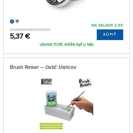
NA SKLADE 2 KS
GSW8435646529028ES
5,37 €
KÚPIŤ
Utorok 11.08. môže byť u Vás
Brush Rinser – čistič štetcov