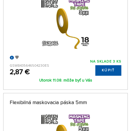
NA SKLADE 3 KS
GSW8435646504230ES
2,87 €
KÚPIŤ
Utorok 11.08. môže byť u Vás
Flexibilná maskovacia páska 5mm