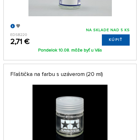
NA SKLADE NAD 5 KS
EDSB220
2,71 €
KÚPIŤ
Pondelok 10.08. môže byť u Vás
Fľaštička na farbu s uzáverom (20 ml)