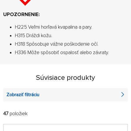
UPOZORNENIE:
H225 Veľmi horľavá kvapalina a pary.
H315 Dráždi kožu.
H318 Spôsobuje vážne poškodenie očí.
H336 Môže spôsobiť ospalosť alebo závraty.
Súvisiace produkty
Zobraziť filtráciu
47
položiek
FILTROVAŤ:
RADIŤ:
ABECEDNE
len na sklade