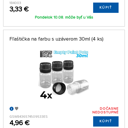
184003
3,33 €
KÚPIŤ
Pondelok 10.08. môže byť u Vás
Fľaštička na farbu s uzáverom 30ml (4 ks)
DOČASNE
NEDOSTUPNÉ
GSW8436574509533ES
4,96 €
KÚPIŤ