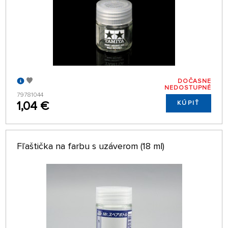
DOČASNE
NEDOSTUPNÉ
79781044
1,04 €
KÚPIŤ
Fľaštička na farbu s uzáverom (18 ml)