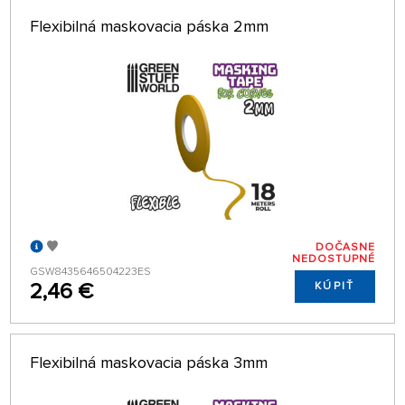
Flexibilná maskovacia páska 2mm
DOČASNE
NEDOSTUPNÉ
GSW8435646504223ES
2,46 €
KÚPIŤ
Flexibilná maskovacia páska 3mm