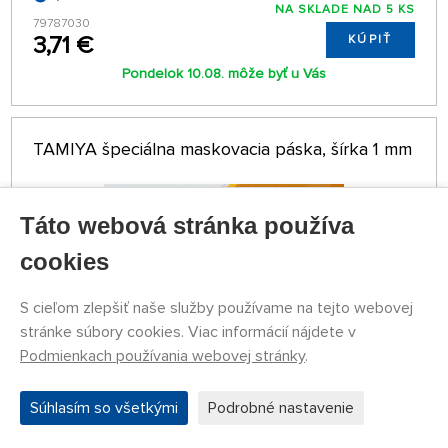
NA SKLADE NAD 5 KS
79787030
3,71 €
KÚPIŤ
Pondelok 10.08. môže byť u Vás
TAMIYA špeciálna maskovacia páska, šírka 1 mm
Táto webová stránka používa
cookies
S cieľom zlepšiť naše služby používame na tejto webovej
stránke súbory cookies. Viac informácií nájdete v
Podmienkach používania webovej stránky
.
Súhlasím so všetkými
Podrobné nastavenie
NA SKLADE NAD 5 KS
79787206
3,29 €
KÚPIŤ