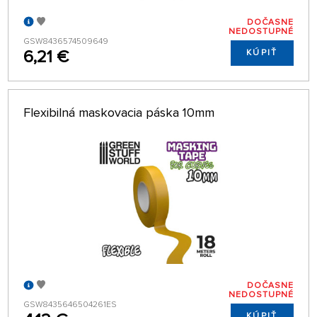
DOČASNE
NEDOSTUPNÉ
GSW8436574509649
6,21 €
KÚPIŤ
Flexibilná maskovacia páska 10mm
DOČASNE
NEDOSTUPNÉ
GSW8435646504261ES
KÚPIŤ