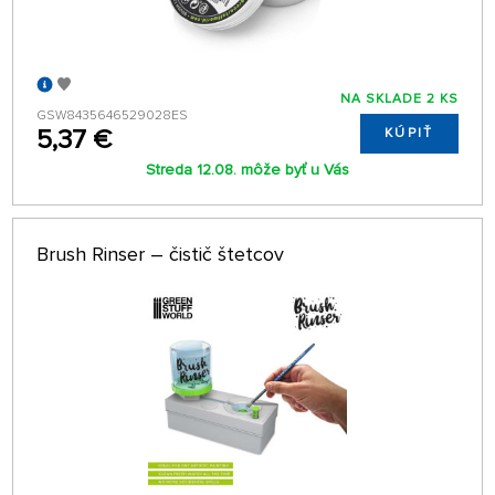
NA SKLADE 2 KS
GSW8435646529028ES
5,37 €
KÚPIŤ
Streda 12.08. môže byť u Vás
Brush Rinser – čistič štetcov