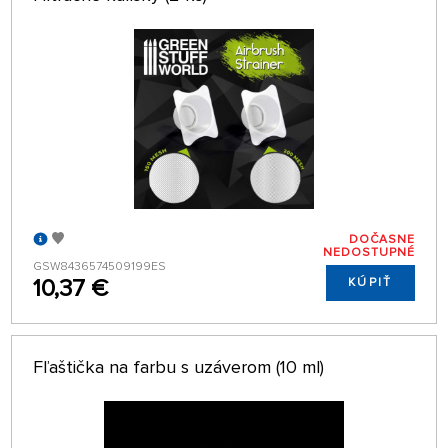
DOČASNE
NEDOSTUPNÉ
GSW8436574509199ES
10,37 €
KÚPIŤ
Fľaštička na farbu s uzáverom (10 ml)