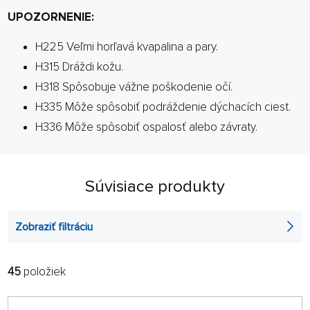
UPOZORNENIE:
H225 Veľmi horľavá kvapalina a pary.
H315 Dráždi kožu.
H318 Spôsobuje vážne poškodenie očí.
H335 Môže spôsobiť podráždenie dýchacích ciest.
H336 Môže spôsobiť ospalosť alebo závraty.
Súvisiace produkty
Zobraziť filtráciu
45
položiek
FILTROVAŤ:
RADIŤ:
ABECEDNE
len na sklade