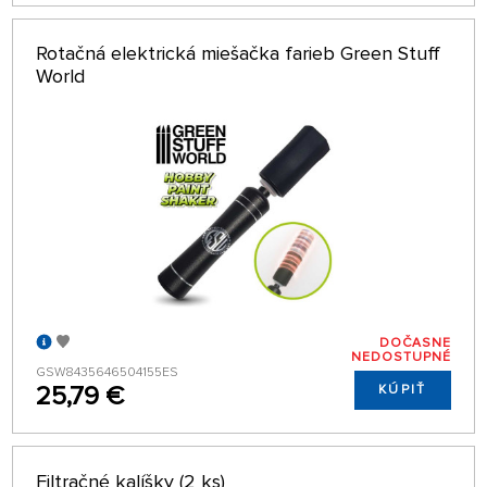
Rotačná elektrická miešačka farieb Green Stuff
World
DOČASNE
NEDOSTUPNÉ
GSW8435646504155ES
25,79 €
KÚPIŤ
Filtračné kalíšky (2 ks)