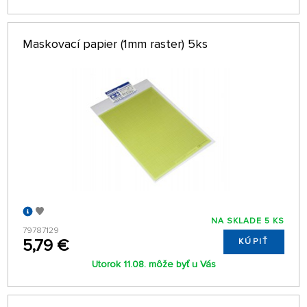
Maskovací papier (1mm raster) 5ks
NA SKLADE 5 KS
79787129
5,79 €
KÚPIŤ
Utorok 11.08. môže byť u Vás