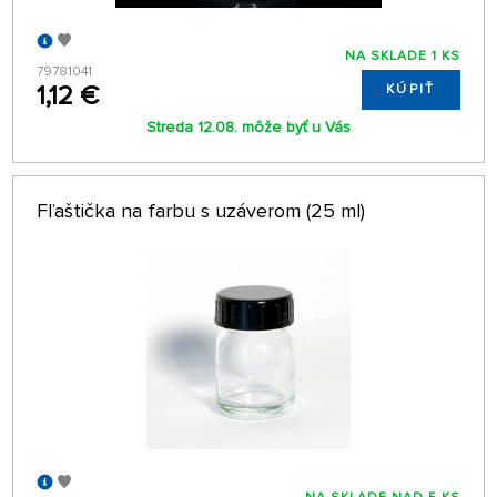
NA SKLADE 1 KS
79781041
1,12 €
KÚPIŤ
Streda 12.08. môže byť u Vás
Fľaštička na farbu s uzáverom (25 ml)