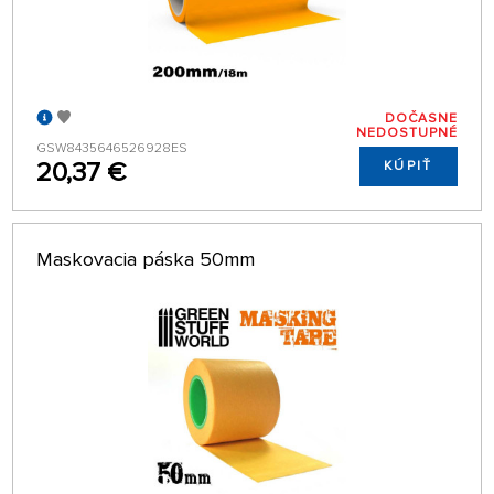
DOČASNE
NEDOSTUPNÉ
GSW8435646526928ES
20,37 €
KÚPIŤ
Maskovacia páska 50mm