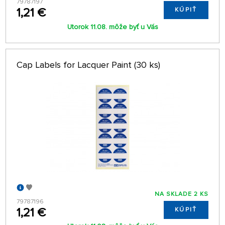
79787197
1,21 €
KÚPIŤ
Utorok 11.08. môže byť u Vás
Cap Labels for Lacquer Paint (30 ks)
NA SKLADE 2 KS
79787196
1,21 €
KÚPIŤ