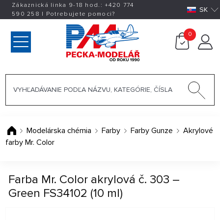
Zákaznická linka 9-18 hod.:
+420
774
SK
590 258
|
Potrebujete pomoci?
0
Modelárska chémia
Farby
Farby Gunze
Akrylové
farby Mr. Color
Farba Mr. Color akrylová č. 303 –
Green FS34102 (10 ml)