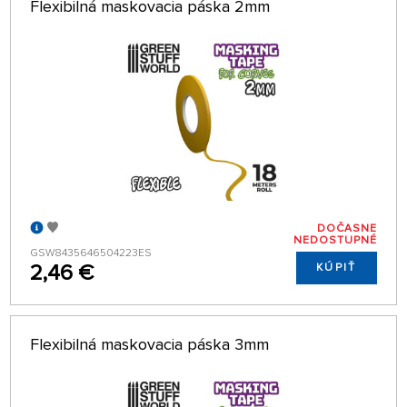
Flexibilná maskovacia páska 2mm
DOČASNE
NEDOSTUPNÉ
GSW8435646504223ES
2,46 €
KÚPIŤ
Flexibilná maskovacia páska 3mm