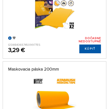
DOČASNE
NEDOSTUPNÉ
GSW8436574509977ES
3,29 €
KÚPIŤ
Maskovacia páska 200mm