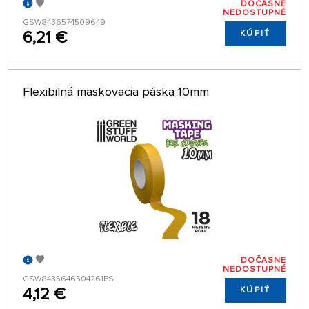
DOČASNE
NEDOSTUPNÉ
GSW8436574509649
6,21 €
KÚPIŤ
Flexibilná maskovacia páska 10mm
DOČASNE
NEDOSTUPNÉ
GSW8435646504261ES
4,12 €
KÚPIŤ