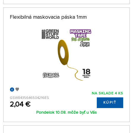
Flexibilná maskovacia páska 1mm
NA SKLADE 4 KS
GSW8435646504216ES
2,04 €
KÚPIŤ
Pondelok 10.08. môže byť u Vás