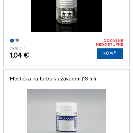
DOČASNE
NEDOSTUPNÉ
79781044
1,04 €
KÚPIŤ
Fľaštička na farbu s uzáverom (18 ml)