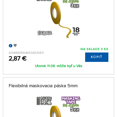
NA SKLADE 3 KS
GSW8435646504230ES
2,87 €
KÚPIŤ
Utorok 11.08. môže byť u Vás
Flexibilná maskovacia páska 5mm