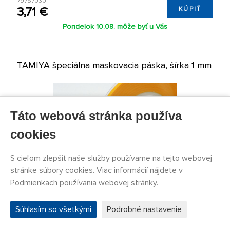
79787030
3,71 €
KÚPIŤ
Pondelok 10.08. môže byť u Vás
TAMIYA špeciálna maskovacia páska, šírka 1 mm
Táto webová stránka používa
cookies
S cieľom zlepšiť naše služby používame na tejto webovej
stránke súbory cookies. Viac informácií nájdete v
Podmienkach používania webovej stránky
.
NA SKLADE NAD 5 KS
79787206
Súhlasím so všetkými
Podrobné nastavenie
3,29 €
KÚPIŤ