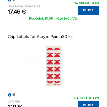
NA SKLADE 3 KS
GSW8435646506234ES
17,46 €
KÚPIŤ
Pondelok 10.08. môže byť u Vás
Cap Labels for Acrylic Paint (30 ks)
NA SKLADE 1 KS
79787197
1,21 €
KÚPIŤ