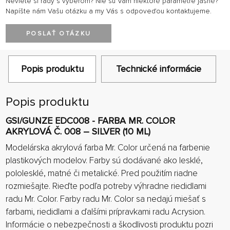
Neviete si rady s výberom? Nie sú Vám niektoré parametre jasné?
Napíšte nám Vašu otázku a my Vás s odpoveďou kontaktujeme.
POSLAŤ OTÁZKU
Popis produktu
Technické informácie
Popis produktu
GSI/GUNZE EDC008 - FARBA MR. COLOR
AKRYLOVÁ Č. 008 – SILVER (10 ML)
Modelárska akrylová farba Mr. Color určená na farbenie
plastikových modelov. Farby sú dodávané ako lesklé,
pololesklé, matné či metalické. Pred použitím riadne
rozmiešajte. Rieďte podľa potreby výhradne riedidlami
radu Mr. Color. Farby radu Mr. Color sa nedajú miešať s
farbami, riedidlami a ďalšími prípravkami radu Acrysion.
Informácie o nebezpečnosti a škodlivosti produktu pozri