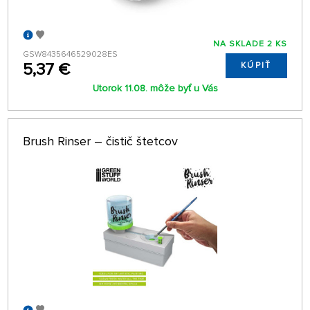
NA SKLADE 2 KS
GSW8435646529028ES
5,37 €
KÚPIŤ
Utorok 11.08. môže byť u Vás
Brush Rinser – čistič štetcov