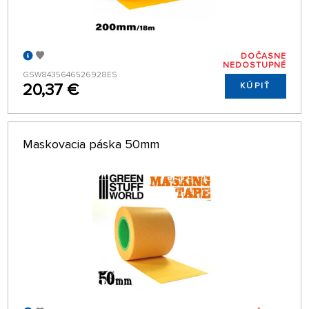
DOČASNE
NEDOSTUPNÉ
GSW8435646526928ES
20,37 €
KÚPIŤ
Maskovacia páska 50mm