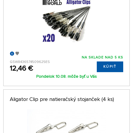
NA SKLADE NAD 5 KS
GSW8436574509625ES
12,46 €
KÚPIŤ
Pondelok 10.08. môže byť u Vás
Aligator Clip pre natieračský stojanček (4 ks)