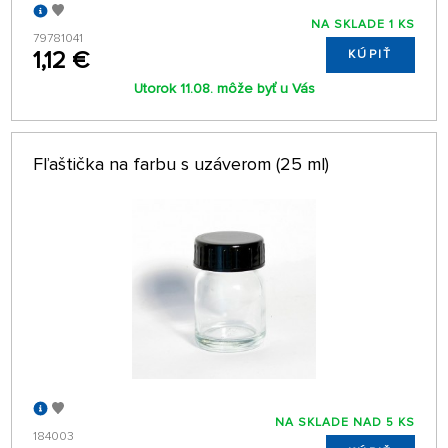
NA SKLADE 1 KS
79781041
1,12 €
KÚPIŤ
Utorok 11.08. môže byť u Vás
Fľaštička na farbu s uzáverom (25 ml)
NA SKLADE NAD 5 KS
184003