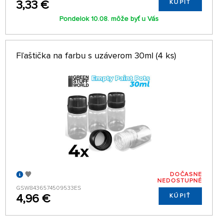
3,33 €
KÚPIŤ
Pondelok 10.08. môže byť u Vás
Fľaštička na farbu s uzáverom 30ml (4 ks)
DOČASNE
NEDOSTUPNÉ
GSW8436574509533ES
4,96 €
KÚPIŤ