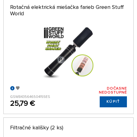
Rotačná elektrická miešačka farieb Green Stuff
World
DOČASNE
NEDOSTUPNÉ
GSW8435646504155ES
25,79 €
KÚPIŤ
Filtračné kalíšky (2 ks)