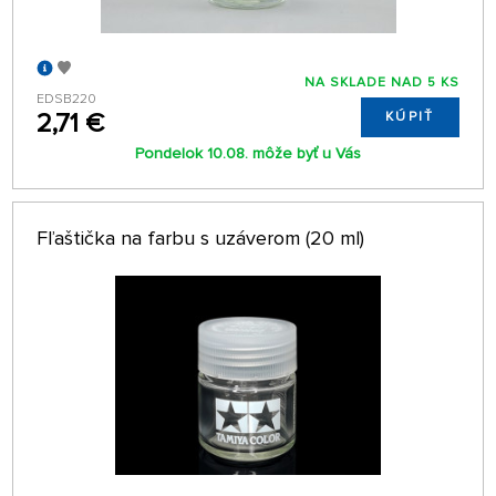
NA SKLADE NAD 5 KS
EDSB220
2,71 €
KÚPIŤ
Pondelok 10.08. môže byť u Vás
Fľaštička na farbu s uzáverom (20 ml)