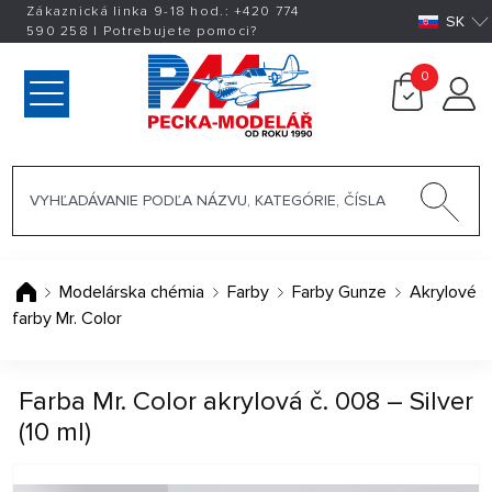
Zákaznická linka 9-18 hod.:
+420
774
SK
590 258
|
Potrebujete pomoci?
0
Modelárska chémia
Farby
Farby Gunze
Akrylové
farby Mr. Color
Farba Mr. Color akrylová č. 008 – Silver
(10 ml)