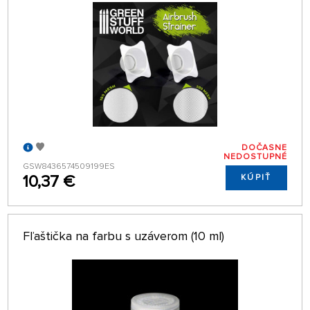
DOČASNE
NEDOSTUPNÉ
GSW8436574509199ES
10,37 €
KÚPIŤ
Fľaštička na farbu s uzáverom (10 ml)