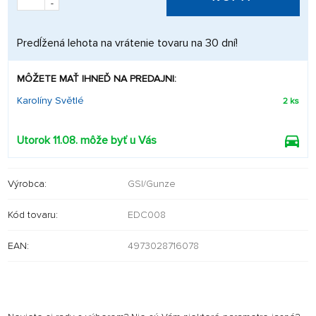
-
Predĺžená lehota na vrátenie tovaru na 30 dní!
MÔŽETE MAŤ IHNEĎ NA PREDAJNI:
Karolíny Světlé
2 ks
Utorok 11.08. môže byť u Vás
Výrobca:
GSI/Gunze
Kód tovaru:
EDC008
EAN:
4973028716078