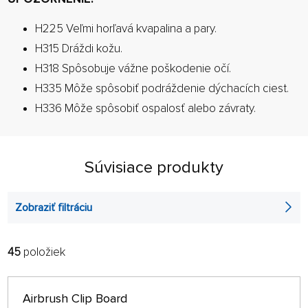
H225 Veľmi horľavá kvapalina a pary.
H315 Dráždi kožu.
H318 Spôsobuje vážne poškodenie očí.
H335 Môže spôsobiť podráždenie dýchacích ciest.
H336 Môže spôsobiť ospalosť alebo závraty.
Súvisiace produkty
Zobraziť filtráciu
45
položiek
FILTROVAŤ:
RADIŤ:
ABECEDNE
len na sklade
Airbrush Clip Board
64 NA STRÁNKE