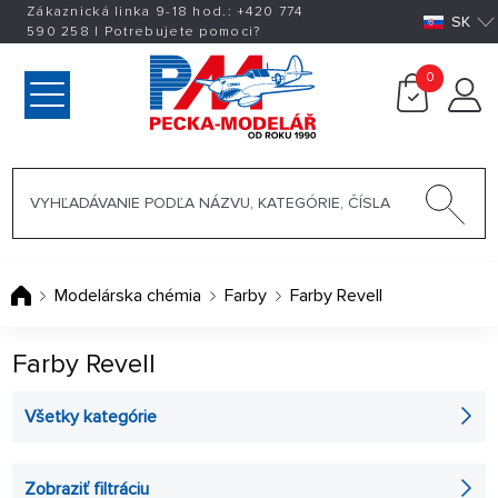
Zákaznická linka 9-18 hod.:
+420
774
SK
590 258
|
Potrebujete pomoci?
0
Modelárska chémia
Farby
Farby Revell
Farby Revell
Všetky kategórie
Farby Revell akrylové (18 ml)
Zobraziť filtráciu