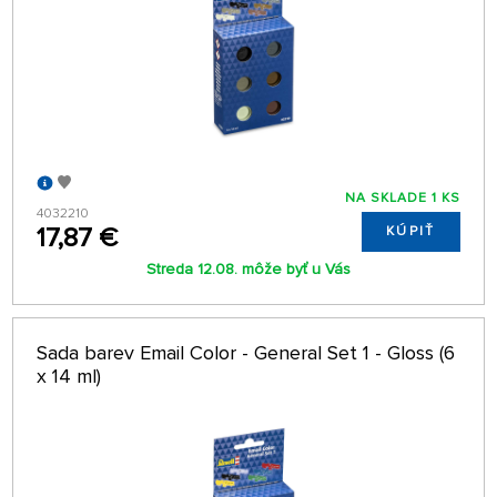
NA SKLADE 1 KS
4032210
17,87 €
KÚPIŤ
Streda 12.08. môže byť u Vás
Sada barev Email Color - General Set 1 - Gloss (6
x 14 ml)