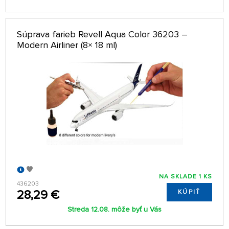
Súprava farieb Revell Aqua Color 36203 –
Modern Airliner (8× 18 ml)
NA SKLADE 1 KS
436203
28,29 €
KÚPIŤ
Streda 12.08. môže byť u Vás