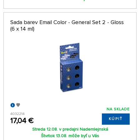
Sada barev Email Color - General Set 2 - Gloss
(6 x 14 ml)
NA SKLADE
4032214
17,04 €
KÚPIŤ
Streda 12.08. v predajni Nademlejnská
Štvrtok 13.08. môže byť u Vás