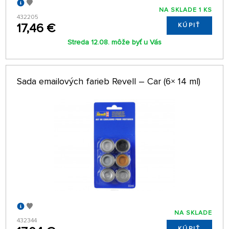
NA SKLADE 1 KS
432205
17,46 €
KÚPIŤ
Streda 12.08. môže byť u Vás
Sada emailových farieb Revell – Car (6× 14 ml)
NA SKLADE
432344
KÚPIŤ