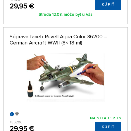
29,95 €
KÚPIŤ
Streda 12.08. môže byť u Vás
Súprava farieb Revell Aqua Color 36200 –
German Aircraft WWII (8× 18 ml)
NA SKLADE 2 KS
436200
29,95 €
KÚPIŤ