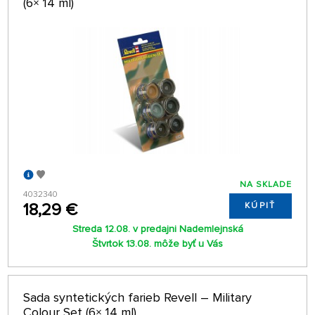
(6× 14 ml)
NA SKLADE
4032340
18,29 €
KÚPIŤ
Streda 12.08. v predajni Nademlejnská
Štvrtok 13.08. môže byť u Vás
Sada syntetických farieb Revell – Military
Colour Set (6× 14 ml)