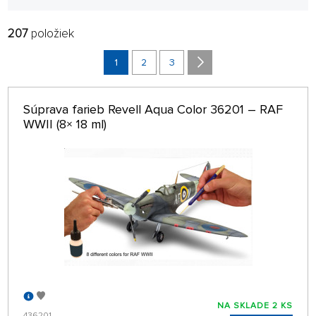
Farby Revell emailové (14 ml)
207
položiek
FILTROVAŤ:
RADIŤ:
VÝROBCOVIA
NAJNOVŠIE
1
2
3
Farby Revell Military Aircraft a Model Color
POBOČKA
32 NA STRÁNKE
Súprava farieb Revell Aqua Color 36201 – RAF
len na sklade
WWII (8× 18 ml)
NA SKLADE 2 KS
436201