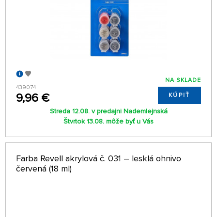
NA SKLADE
439074
9,96 €
KÚPIŤ
Streda 12.08. v predajni Nademlejnská
Štvrtok 13.08. môže byť u Vás
Farba Revell akrylová č. 031 – lesklá ohnivo
červená (18 ml)