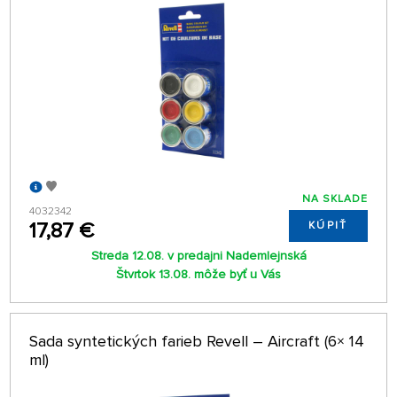
NA SKLADE
4032342
17,87 €
KÚPIŤ
Streda 12.08. v predajni Nademlejnská
Štvrtok 13.08. môže byť u Vás
Sada syntetických farieb Revell – Aircraft (6× 14
ml)