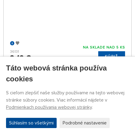
NA SKLADE NAD 5 KS
36131
3,42 €
KÚPIŤ
Táto webová stránka používa
Streda 12.08. môže byť u Vás
cookies
NAČÍTAŤ DALŠIE
S cieľom zlepšiť naše služby používame na tejto webovej
stránke súbory cookies. Viac informácií nájdete v
1
2
3
Podmienkach používania webovej stránky
.
Súhlasím so všetkými
Podrobné nastavenie