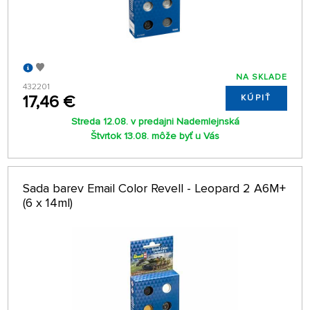
NA SKLADE
432201
17,46 €
KÚPIŤ
Streda 12.08. v predajni Nademlejnská
Štvrtok 13.08. môže byť u Vás
Sada barev Email Color Revell - Leopard 2 A6M+
(6 x 14ml)