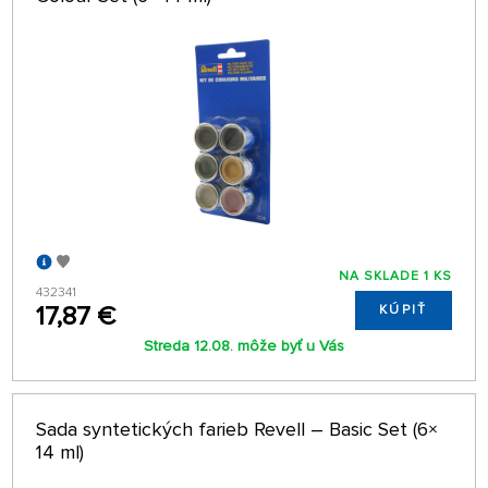
NA SKLADE 1 KS
432341
17,87 €
KÚPIŤ
Streda 12.08. môže byť u Vás
Sada syntetických farieb Revell – Basic Set (6×
14 ml)