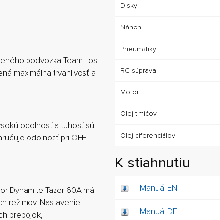
Disky
Náhon
Pneumatiky
eného podvozka Team Losi
RC súprava
ená maximálna trvanlivosť a
Motor
Olej tlmičov
ysokú odolnosť a tuhosť sú
Olej diferenciálov
aručuje odolnosť pri OFF-
K stiahnutiu
Manuál EN
or Dynamite Tazer 60A má
ch režimov. Nastavenie
Manuál DE
ch prepojok,