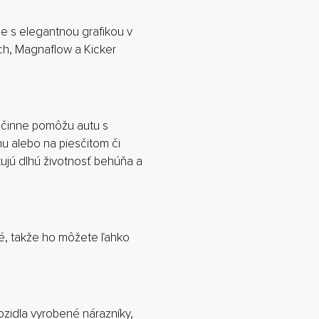
e s elegantnou grafikou v
ch, Magnaflow a Kicker
účinne pomôžu autu s
u alebo na piesčitom či
ujú dlhú životnosť behúňa a
né, takže ho môžete ľahko
idla vyrobené nárazníky,