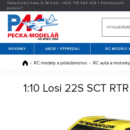
Zákaznická linka 9-18 hod.:
+420
774 590 258
|
Potrebujete
pomoci?
NOVINKY
AKCIE / VÝPREDAJ
RC MODELY 
RC modely a príslušenstvo
RC autá a motork
1:10 Losi 22S SCT RT