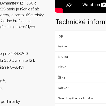
Dynamite® 12T 550 a
2S atakuje rýchlosť až
dcov, je preto užívateľsky
Technické infor
 žiadna hračka, ale
úcich aj pokročilých.
Typ
Výška
prijímač SRX200,
Mierka
du 550 Dynamite 12T,
janie 6–8,4V),
Dĺžka
Šírka
ng®,
i,
Rázvor
Svetlá výška podvozka
e podmienky,