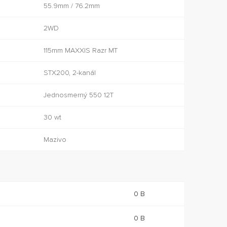
55.9mm / 76.2mm
2WD
115mm MAXXIS Razr MT
STX200, 2-kanál
Jednosmerný 550 12T
30 wt
Mazivo
0 B
0 B