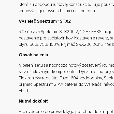
ktoré sú obdobou rúrkovej konštrukcie. Tu je použitý
kruhovými gumovými diskami na koncoch.
Vysielač Spektrum™ STX2
RC súprava Spektrum STX200 2,4 GHz FHSS má je
nastavenie pre začiatočníkov. Nastavenie reverz, su
plynu 50%. 75%. 100%. Prijímač SRX200 2Ch 2.4GH
Obsah balenia
V balení setu sa nachádza hotový zostavený RC m
s nainštalovanými komponentmi: Dynamite motor je
Elektronický regulátor Tazer 60A vodoodolný, Spe
prijímač Spektrum™ 2 AA batérie do vysielača, návo
FR, IT.
Nutné dokúpiť
Pre uvedenie do prevádzky je potrebné doplniť poh