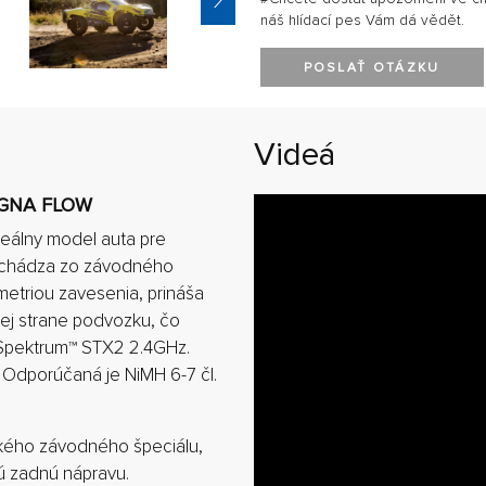
náš hlídací pes Vám dá vědět.
POSLAŤ OTÁZKU
Videá
MAGNA FLOW
deálny model auta pre
vychádza zo závodného
triou zavesenia, prináša
nej strane podvozku, čo
 Spektrum™ STX2 2.4GHz.
 Odporúčaná je NiMH 6-7 čl.
kého závodného špeciálu,
 zadnú nápravu.