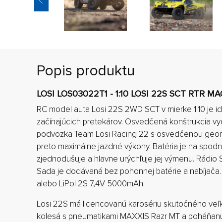
Popis produktu
LOSI LOS03022T1 - 1:10 LOSI 22S SCT RTR 
RC model auta Losi 22S 2WD SCT v mierke 1:10 je i
začínajúcich pretekárov. Osvedčená konštrukcia 
podvozka Team Losi Racing 22 s osvedčenou geome
preto maximálne jazdné výkony. Batéria je na spod
zjednodušuje a hlavne urýchľuje jej výmenu. Rádio
Sada je dodávaná bez pohonnej batérie a nabíjača.
alebo LiPol 2S 7,4V 5000mAh.
Losi 22S má licencovanú karosériu skutočného veľ
kolesá s pneumatikami MAXXIS Razr MT a poháňanú