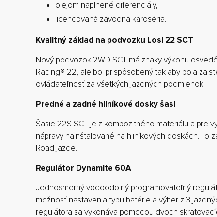
olejom naplnené diferenciály,
licencovaná závodná karoséria.
Kvalitný základ na podvozku Losi 22 SCT
Nový podvozok 2WD SCT má znaky výkonu osvedč
Racing® 22, ale bol prispôsobený tak aby bola zaist
ovládateľnosť za všetkých jazdných podmienok.
Predné a zadné hliníkové dosky šasi
Šasie 22S SCT je z kompozitného materiálu a pre v
nápravy nainštalované na hliníkových doskách. To z
Road jazde.
Regulátor Dynamite 60A
Jednosmerný vodoodolný programovateľný regulát
možnosť nastavenia typu batérie a výber z 3 jazdný
regulátora sa vykonáva pomocou dvoch skratovací