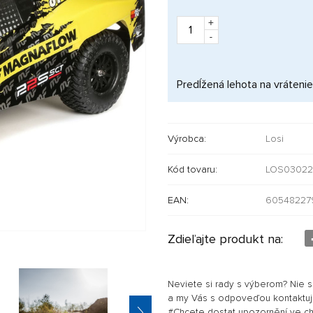
+
-
Predĺžená lehota na vrátenie
Výrobca:
Losi
Kód tovaru:
LOS03022
EAN:
60548227
Zdieľajte produkt na:
Neviete si rady s výberom? Nie 
a my Vás s odpoveďou kontaktu
#Chcete dostat upozornění ve chví