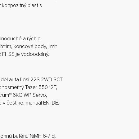
 konpozitný plast s
dnoduché a rýchle
btrim, koncové body, limit
z FHSS je vodoodolný.
odel auta Losi 22S 2WD SCT
dnosmerný Tazer 550 12T,
ktrum™ 6KG WP Servo,
d v češtine, manuál EN, DE,
onnú batériu NiMH 6-7 čl.