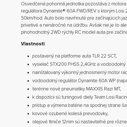
Osvedčená pohonná jednotka pozostáva z motora 
regulátora Dynamite® 60A FWD/REV s ktorým Losi 2
50km/hod. Auto bolo navrhnuté pre začínajúcich jaz
prívetivé a nenáročné na údržbu. Avšak nie je to ale
plnohodnotný 2WD rýchly RC model auta pre začínaj
Vlastnosti
:
postavený na platforme auta TLR 22 SCT,
vysielač STX200 FHSS 2,4GHz a vodoodolný 
nainštalovaný výkonný jednosmerný motor ra
vodoodolný regulátor Dynamite 60A WP (napá
terénne nové pneumatiky MAXXIS Razr MT,
k dispozícii sú tuningové diely Team Losi Raci
prístup a výmena batérie na spodnej strane šas
kovové ozubené kolesá prevodovky,
olejové tlmiče 12mm sú nastaviteľné pre rôzn