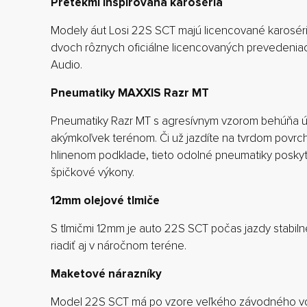
Pretekmi inšpirovaná karoséria
Modely áut Losi 22S SCT majú licencované karoséri
dvoch rôznych oficiálne licencovaných prevedenia
Audio.
Pneumatiky MAXXIS Razr MT
Pneumatiky Razr MT s agresívnym vzorom behúňa 
akýmkoľvek terénom. Či už jazdíte na tvrdom povrch
hlinenom podklade, tieto odolné pneumatiky poskyt
špičkové výkony.
12mm olejové tlmiče
S tlmičmi 12mm je auto 22S SCT počas jazdy stabil
riadiť aj v náročnom teréne.
Maketové nárazníky
Model 22S SCT má po vzore veľkého závodného voz