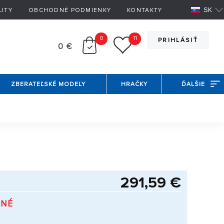
SK
LITY
OBCHODNÉ PODMIENKY
KONTAKTY
0
11
PRIHLÁSIŤ
0 €
ZBERATEĽSKÉ MODELY
HRAČKY
ĎALŠIE
291,59 €
PNÉ