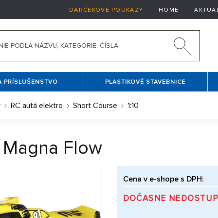
DARČEKOVÉ POUKAZY
HOME
AKTUA
A PRÍSLUŠENSTVO
PLASTIKOVÉ STAVEBNICE
y
RC autá elektro
Short Course
1:10
R Magna Flow
Cena v e-shope s DPH:
DOČASNE NEDOSTU