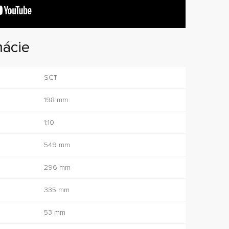
mácie
SCT
198 mm
1:10
549 mm
296 mm
335 mm
53 mm