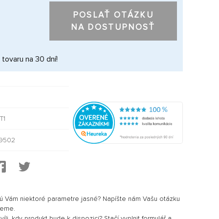
POSLAŤ OTÁZKU
NA DOSTUPNOSŤ
 tovaru na 30 dní!
T1
9502
sú Vám niektoré parametre jasné? Napíšte nám Vašu otázku
jeme.
li, kdy produkt bude k dispozici? Stačí vyplnit formulář a