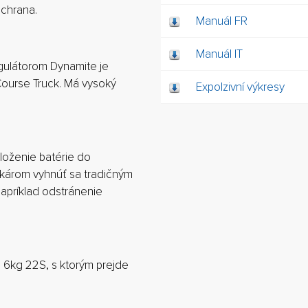
ochrana.
Manuál FR
Manuál IT
gulátorom Dynamite je
urse Truck. Má vysoký
Expolzivní výkresy
loženie batérie do
ekárom vyhnúť sa tradičným
apríklad odstránenie
 6kg 22S, s ktorým prejde