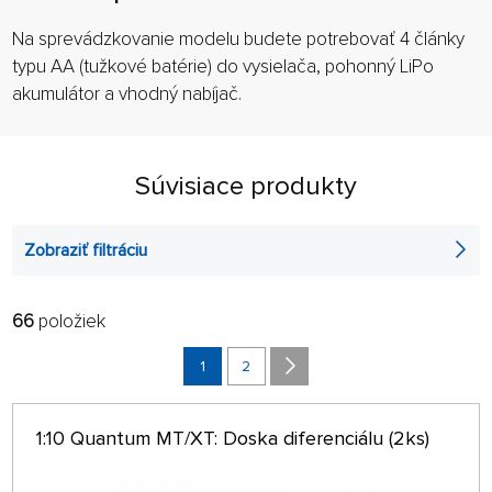
Na sprevádzkovanie modelu budete potrebovať 4 články
typu AA (tužkové batérie) do vysielača, pohonný LiPo
akumulátor a vhodný nabíjač.
Súvisiace produkty
Zobraziť filtráciu
66
položiek
FILTROVAŤ:
RADIŤ:
ABECEDNE
1
2
len na sklade
64 NA STRÁNKE
1:10 Quantum MT/XT: Doska diferenciálu (2ks)