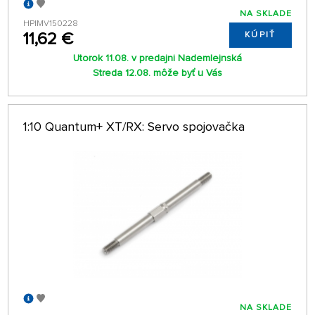
NA SKLADE
HPIMV150228
11,62 €
KÚPIŤ
Utorok 11.08. v predajni Nademlejnská
Streda 12.08. môže byť u Vás
1:10 Quantum+ XT/RX: Servo spojovačka
NA SKLADE