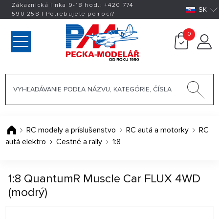
Zákaznická linka 9-18 hod.:
+420
774
SK
590 258
|
Potrebujete pomoci?
0
RC modely a príslušenstvo
RC autá a motorky
RC
autá elektro
Cestné a rally
1:8
1:8 QuantumR Muscle Car FLUX 4WD
(modrý)