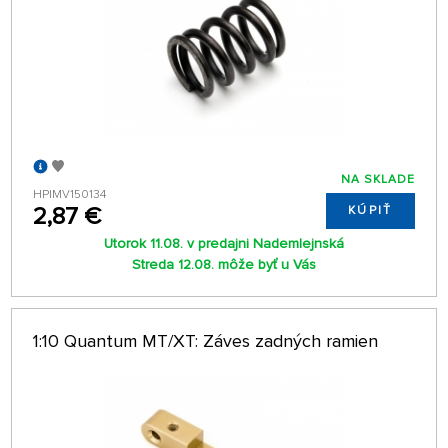
NA SKLADE
HPIMV150134
2,87 €
KÚPIŤ
Utorok 11.08. v predajni Nademlejnská
Streda 12.08. môže byť u Vás
1:10 Quantum MT/XT: Záves zadných ramien