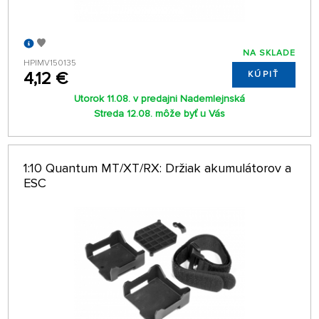
NA SKLADE
HPIMV150135
4,12 €
KÚPIŤ
Utorok 11.08. v predajni Nademlejnská
Streda 12.08. môže byť u Vás
1:10 Quantum MT/XT/RX: Držiak akumulátorov a
ESC