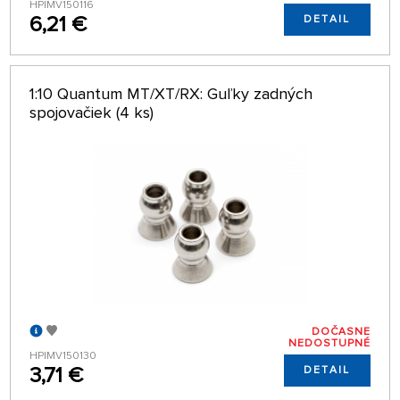
HPIMV150116
6,21 €
DETAIL
1:10 Quantum MT/XT/RX: Guľky zadných
spojovačiek (4 ks)
DOČASNE
NEDOSTUPNÉ
HPIMV150130
3,71 €
DETAIL