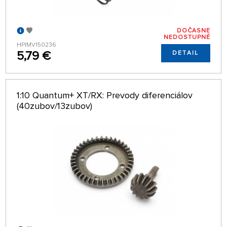
DOČASNE
NEDOSTUPNÉ
HPIMV150236
5,79 €
DETAIL
1:10 Quantum+ XT/RX: Prevody diferenciálov
(40zubov/13zubov)