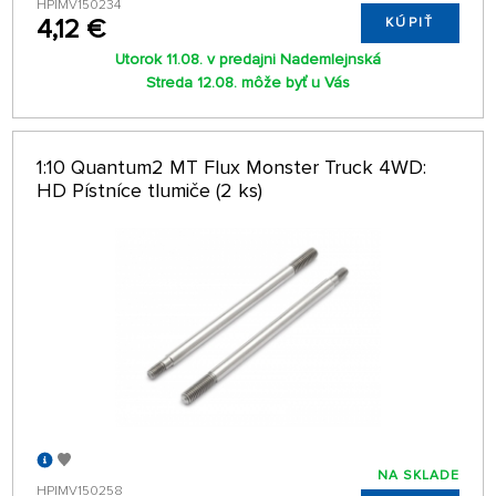
HPIMV150234
4,12 €
KÚPIŤ
Utorok 11.08. v predajni Nademlejnská
Streda 12.08. môže byť u Vás
1:10 Quantum2 MT Flux Monster Truck 4WD:
HD Pístníce tlumiče (2 ks)
NA SKLADE
HPIMV150258