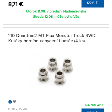
8,71 €
KÚPIŤ
Utorok 11.08. v predajni Nademlejnská
Streda 12.08. môže byť u Vás
1:10 Quantum2 MT Flux Monster Truck 4WD:
Kuličky horního uchycení tlumiče (4 ks)
NA SKLADE
HPIMV150128