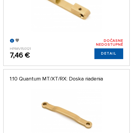
DOČASNE
NEDOSTUPNÉ
HPIMV150121
7,46 €
DETAIL
1:10 Quantum MT/XT/RX: Doska riadenia