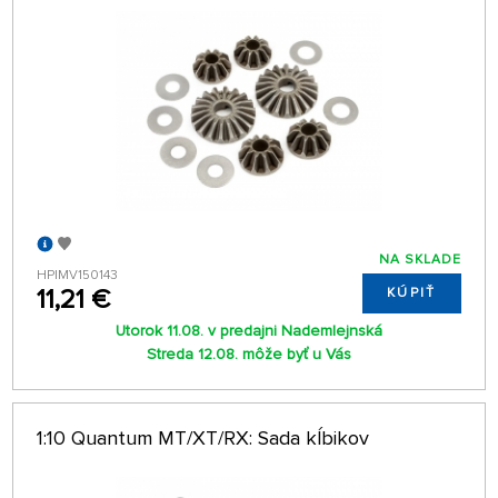
NA SKLADE
HPIMV150143
11,21 €
KÚPIŤ
Utorok 11.08. v predajni Nademlejnská
Streda 12.08. môže byť u Vás
1:10 Quantum MT/XT/RX: Sada kĺbikov