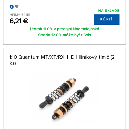
NA SKLADE
HPIMV150118
6,21 €
KÚPIŤ
Utorok 11.08. v predajni Nademlejnská
Streda 12.08. môže byť u Vás
1:10 Quantum MT/XT/RX: HD Hliníkový tlmič (2
ks)