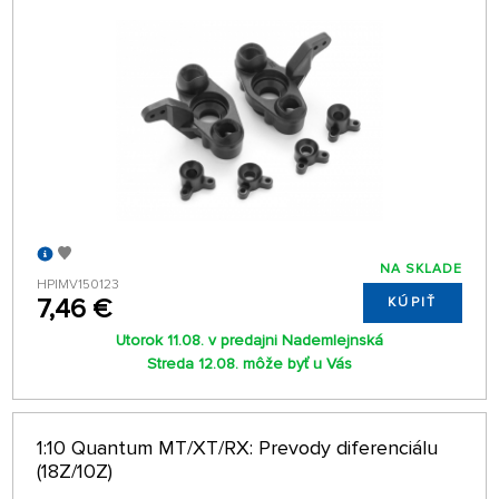
NA SKLADE
HPIMV150123
7,46 €
KÚPIŤ
Utorok 11.08. v predajni Nademlejnská
Streda 12.08. môže byť u Vás
1:10 Quantum MT/XT/RX: Prevody diferenciálu
(18Z/10Z)