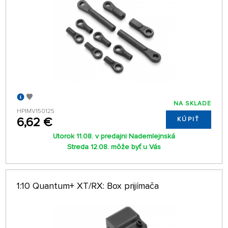
NA SKLADE
HPIMV150125
6,62 €
KÚPIŤ
Utorok 11.08. v predajni Nademlejnská
Streda 12.08. môže byť u Vás
1:10 Quantum+ XT/RX: Box prijímača