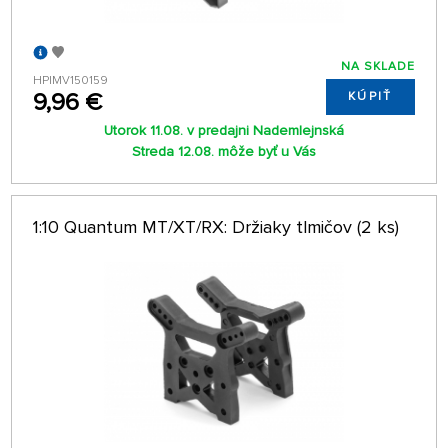
NA SKLADE
HPIMV150159
9,96 €
KÚPIŤ
Utorok 11.08. v predajni Nademlejnská
Streda 12.08. môže byť u Vás
1:10 Quantum MT/XT/RX: Držiaky tlmičov (2 ks)