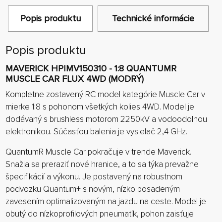
Popis produktu
Technické informácie
Popis produktu
MAVERICK HPIMV150310 - 1:8 QUANTUMR
MUSCLE CAR FLUX 4WD (MODRÝ)
Kompletne zostavený RC model kategórie Muscle Car v
mierke 1:8 s pohonom všetkých kolies 4WD. Model je
dodávaný s brushless motorom 2250kV a vodoodolnou
elektronikou. Súčasťou balenia je vysielač 2,4 GHz.
QuantumR Muscle Car pokračuje v trende Maverick.
Snažia sa preraziť nové hranice, a to sa týka prevažne
špecifikácií a výkonu. Je postavený na robustnom
podvozku Quantum+ s novým, nízko posadeným
zavesením optimalizovaným na jazdu na ceste. Model je
obutý do nízkoprofilových pneumatík, pohon zaisťuje