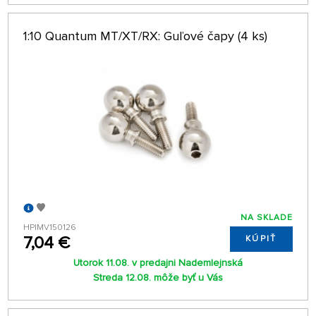
1:10 Quantum MT/XT/RX: Guľové čapy (4 ks)
NA SKLADE
HPIMV150126
7,04 €
KÚPIŤ
Utorok 11.08. v predajni Nademlejnská
Streda 12.08. môže byť u Vás