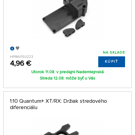
NA SKLADE
HPIMV150223
4,96 €
KÚPIŤ
Utorok 11.08. v predajni Nademlejnská
Streda 12.08. môže byť u Vás
1:10 Quantum+ XT/RX: Držiak stredového
diferenciálu