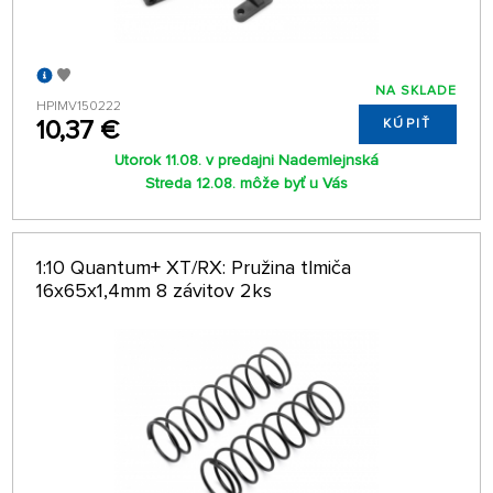
NA SKLADE
HPIMV150222
10,37 €
KÚPIŤ
Utorok 11.08. v predajni Nademlejnská
Streda 12.08. môže byť u Vás
1:10 Quantum+ XT/RX: Pružina tlmiča
16x65x1,4mm 8 závitov 2ks