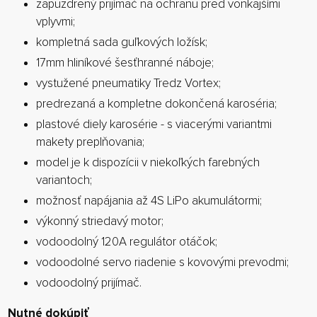
zapuzdrený prijímač na ochranu pred vonkajšími
vplyvmi;
kompletná sada guľkových ložísk;
17mm hliníkové šesťhranné náboje;
vystužené pneumatiky Tredz Vortex;
predrezaná a kompletne dokončená karoséria;
plastové diely karosérie - s viacerými variantmi
makety preplňovania;
model je k dispozícii v niekoľkých farebných
variantoch;
možnosť napájania až 4S LiPo akumulátormi;
výkonný striedavý motor;
vodoodolný 120A regulátor otáčok;
vodoodolné servo riadenie s kovovými prevodmi;
vodoodolný prijímač.
Nutné dokúpiť