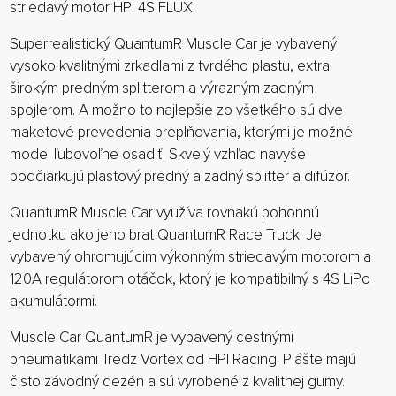
striedavý motor HPI 4S FLUX.
Superrealistický QuantumR Muscle Car je vybavený
vysoko kvalitnými zrkadlami z tvrdého plastu, extra
širokým predným splitterom a výrazným zadným
spojlerom. A možno to najlepšie zo všetkého sú dve
maketové prevedenia preplňovania, ktorými je možné
model ľubovoľne osadiť. Skvelý vzhľad navyše
podčiarkujú plastový predný a zadný splitter a difúzor.
QuantumR Muscle Car využíva rovnakú pohonnú
jednotku ako jeho brat QuantumR Race Truck. Je
vybavený ohromujúcim výkonným striedavým motorom a
120A regulátorom otáčok, ktorý je kompatibilný s 4S LiPo
akumulátormi.
Muscle Car QuantumR je vybavený cestnými
pneumatikami Tredz Vortex od HPI Racing. Plášte majú
čisto závodný dezén a sú vyrobené z kvalitnej gumy.