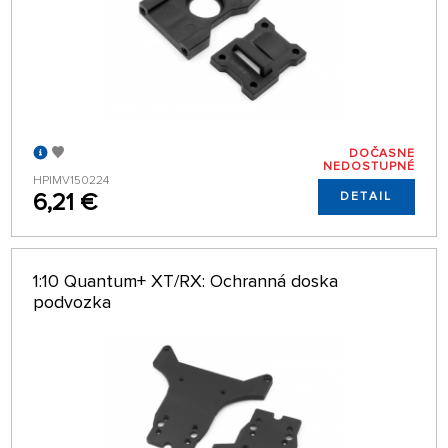
DOČASNE
NEDOSTUPNÉ
HPIMV150224
6,21 €
DETAIL
1:10 Quantum+ XT/RX: Ochranná doska
podvozka