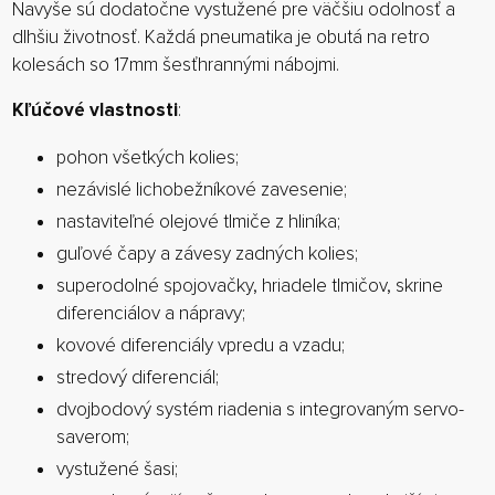
Navyše sú dodatočne vystužené pre väčšiu odolnosť a
dlhšiu životnosť. Každá pneumatika je obutá na retro
kolesách so 17mm šesťhrannými nábojmi.
Kľúčové vlastnosti
:
pohon všetkých kolies;
nezávislé lichobežníkové zavesenie;
nastaviteľné olejové tlmiče z hliníka;
guľové čapy a závesy zadných kolies;
superodolné spojovačky, hriadele tlmičov, skrine
diferenciálov a nápravy;
kovové diferenciály vpredu a vzadu;
stredový diferenciál;
dvojbodový systém riadenia s integrovaným servo-
saverom;
vystužené šasi;