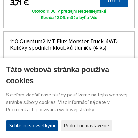
3,71 €
KÚPIŤ
Utorok 11.08. v predajni Nademlejnská
Streda 12.08. môže byť u Vás
1:10 Quantum2 MT Flux Monster Truck 4WD:
Kuličky spodních kloubků tlumiče (4 ks)
Táto webová stránka používa
cookies
S cieľom zlepšiť naše služby používame na tejto webovej
stránke súbory cookies. Viac informácií nájdete v
Podmienkach používania webovej stránky
.
DOČASNE
Súhlasím so všetkými
Podrobné nastavenie
NEDOSTUPNÉ
HPIMV150127
DETAIL