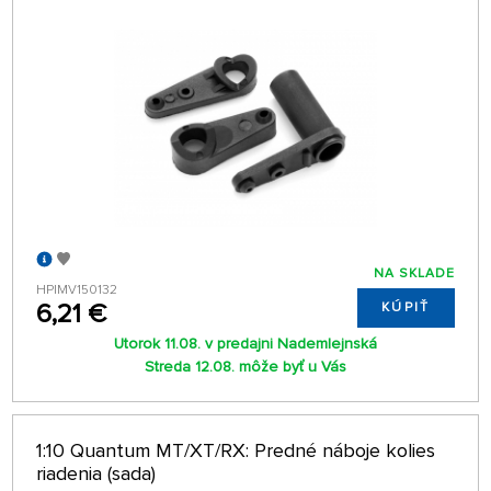
NA SKLADE
HPIMV150132
6,21 €
KÚPIŤ
Utorok 11.08. v predajni Nademlejnská
Streda 12.08. môže byť u Vás
1:10 Quantum MT/XT/RX: Predné náboje kolies
riadenia (sada)