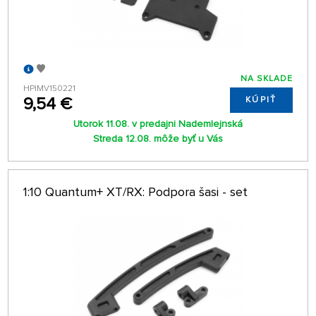
NA SKLADE
HPIMV150221
9,54 €
KÚPIŤ
Utorok 11.08. v predajni Nademlejnská
Streda 12.08. môže byť u Vás
1:10 Quantum+ XT/RX: Podpora šasi - set