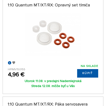
1:10 Quantum MT/XT/RX: Opravný set tlmiča
NA SKLADE
HPIMV150155
4,96 €
KÚPIŤ
Utorok 11.08. v predajni Nademlejnská
Streda 12.08. môže byť u Vás
1:10 Quantum MT/XT/RX: Páka servosavera