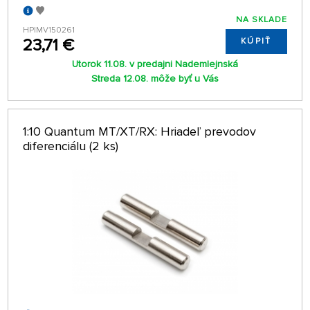
NA SKLADE
HPIMV150261
23,71 €
KÚPIŤ
Utorok 11.08. v predajni Nademlejnská
Streda 12.08. môže byť u Vás
1:10 Quantum MT/XT/RX: Hriadeľ prevodov
diferenciálu (2 ks)