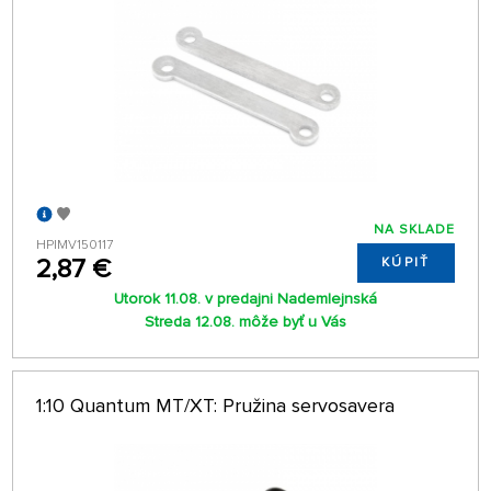
NA SKLADE
HPIMV150117
2,87 €
KÚPIŤ
Utorok 11.08. v predajni Nademlejnská
Streda 12.08. môže byť u Vás
1:10 Quantum MT/XT: Pružina servosavera