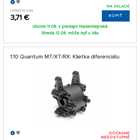
NA SKLADE
HPIMV150144
3,71 €
KÚPIŤ
Utorok 11.08. v predajni Nademlejnská
Streda 12.08. môže byť u Vás
1:10 Quantum MT/XT/RX: Klietka diferenciálu
DOČASNE
NEDOSTUPNÉ