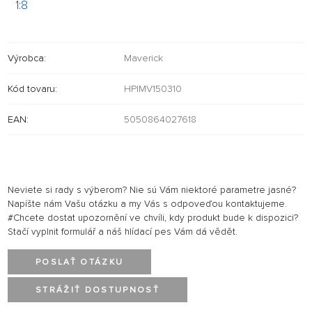
1:8
Výrobca:
Maverick
Kód tovaru:
HPIMV150310
EAN:
5050864027618
Neviete si rady s výberom? Nie sú Vám niektoré parametre jasné?
Napíšte nám Vašu otázku a my Vás s odpoveďou kontaktujeme.
#Chcete dostat upozornění ve chvíli, kdy produkt bude k dispozici?
Stačí vyplnit formulář a náš hlídací pes Vám dá vědět.
POSLAŤ OTÁZKU
STRÁŽIŤ DOSTUPNOSŤ