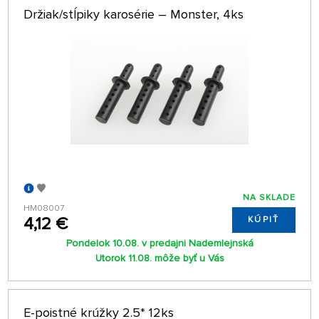
Držiak/stĺpiky karosérie – Monster, 4ks
NA SKLADE
HM08007
4,12 €
KÚPIŤ
Pondelok 10.08. v predajni Nademlejnská
Utorok 11.08. môže byť u Vás
E-poistné krúžky 2.5* 12ks