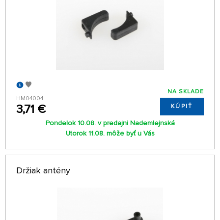
NA SKLADE
HM04004
3,71 €
KÚPIŤ
Pondelok 10.08. v predajni Nademlejnská
Utorok 11.08. môže byť u Vás
Držiak antény