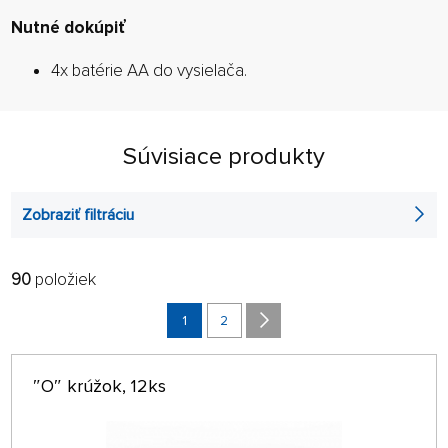
Nutné dokúpiť
4x batérie AA do vysielača.
Súvisiace produkty
Zobraziť filtráciu
90
položiek
FILTROVAŤ:
RADIŤ:
ABECEDNE
1
2
len na sklade
64 NA STRÁNKE
″O″ krúžok, 12ks