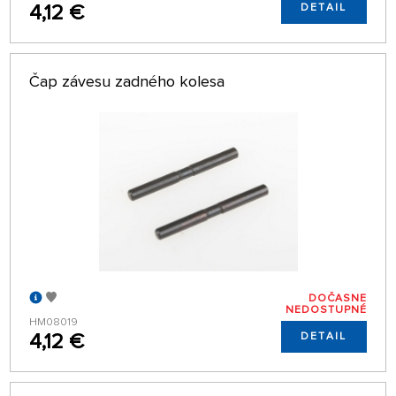
4,12 €
DETAIL
Čap závesu zadného kolesa
DOČASNE
NEDOSTUPNÉ
HM08019
4,12 €
DETAIL