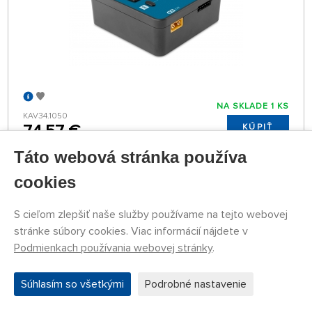
NA SKLADE 1 KS
KAV34.1050
74,57 €
KÚPIŤ
Pondelok 10.08. môže byť u Vás
Táto webová stránka používa
cookies
Kavan nabíjač C3 10W
S cieľom zlepšiť naše služby používame na tejto webovej
stránke súbory cookies. Viac informácií nájdete v
Podmienkach používania webovej stránky
.
Súhlasím so všetkými
Podrobné nastavenie