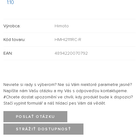
1:10
Výrobca:
Himoto
Kód tovaru:
HMHI2111RC-R
EAN:
4894220070792
Neviete si rady s výberom? Nie sú Vám niektoré parametre jasné?
Napíšte nám Vašu otázku a my Vás s odpoveďou kontaktujeme.
#Chcete dostat upozornění ve chvíli, kdy produkt bude k dispozici?
Stačí vyplnit formulář a náš hlídací pes Vám dá vědět.
POSLAŤ OTÁZKU
STRÁŽIŤ DOSTUPNOSŤ