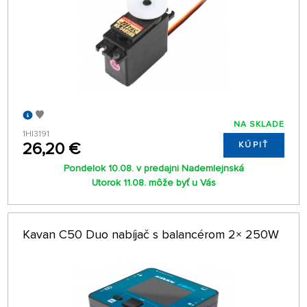
NA SKLADE
1HI3191
26,20 €
KÚPIŤ
Pondelok 10.08. v predajni Nademlejnská
Utorok 11.08. môže byť u Vás
Kavan C50 Duo nabíjač s balancérom 2× 250W