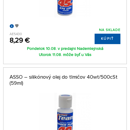
NA SKLADE
AE5430
8,29 €
KÚPIŤ
Pondelok 10.08. v predajni Nademlejnská
Utorok 11.08. môže byť u Vás
ASSO – silikónový olej do tlmičov 40wt/500cSt
(59ml)