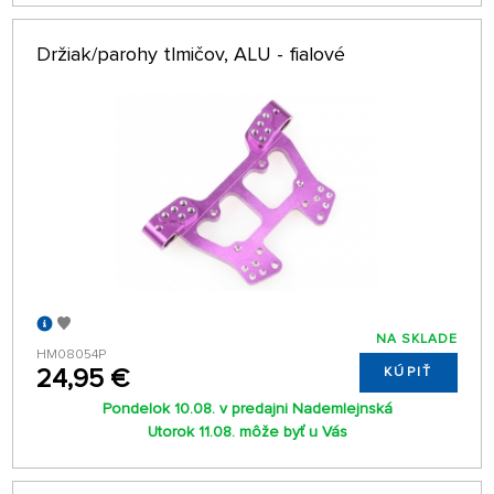
Držiak/parohy tlmičov, ALU - fialové
NA SKLADE
HM08054P
24,95 €
KÚPIŤ
Pondelok 10.08. v predajni Nademlejnská
Utorok 11.08. môže byť u Vás