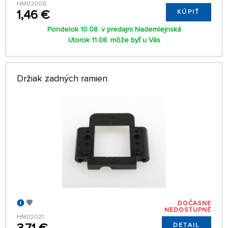
HM03008
1,46 €
KÚPIŤ
Pondelok 10.08. v predajni Nademlejnská
Utorok 11.08. môže byť u Vás
Držiak zadných ramien
DOČASNE
NEDOSTUPNÉ
HM02021
DETAIL