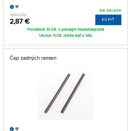
NA SKLADE
HM02036
2,87 €
KÚPIŤ
Pondelok 10.08. v predajni Nademlejnská
Utorok 11.08. môže byť u Vás
Čap zadných ramien