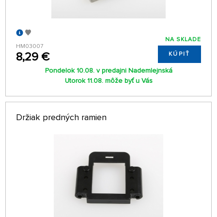
NA SKLADE
HM03007
8,29 €
KÚPIŤ
Pondelok 10.08. v predajni Nademlejnská
Utorok 11.08. môže byť u Vás
Držiak predných ramien