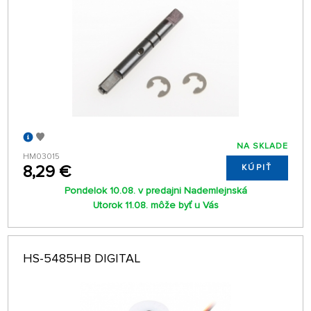
NA SKLADE
HM03015
8,29 €
KÚPIŤ
Pondelok 10.08. v predajni Nademlejnská
Utorok 11.08. môže byť u Vás
HS-5485HB DIGITAL