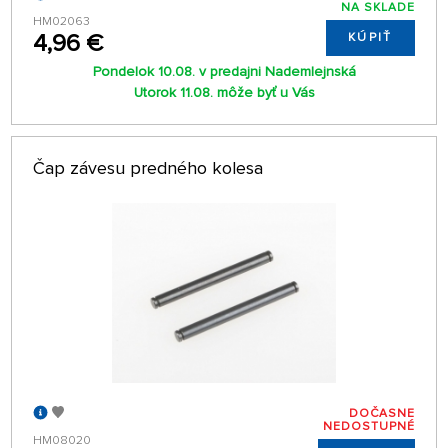
NA SKLADE
HM02063
4,96 €
KÚPIŤ
Pondelok 10.08. v predajni Nademlejnská
Utorok 11.08. môže byť u Vás
Čap závesu predného kolesa
DOČASNE
NEDOSTUPNÉ
HM08020