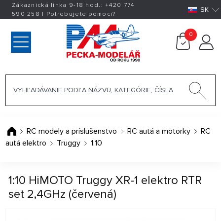
Zákaznická linka 9-18 hod.:
+420
774
SK
590 258
|
Potrebujete pomoci?
0
RC modely a príslušenstvo
RC autá a motorky
RC
autá elektro
Truggy
1:10
1:10 HiMOTO Truggy XR-1 elektro RTR
set 2,4GHz (červená)