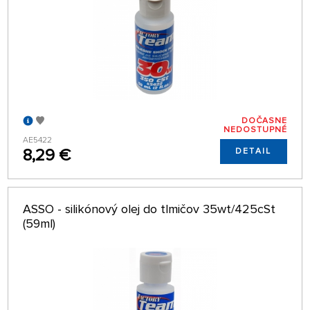
DOČASNE
NEDOSTUPNÉ
AE5422
8,29 €
DETAIL
ASSO - silikónový olej do tlmičov 35wt/425cSt
(59ml)