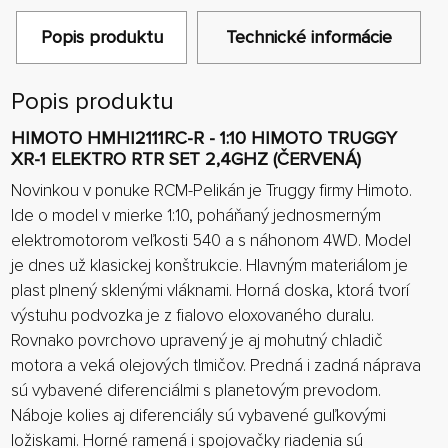
Popis produktu
Technické informácie
Popis produktu
HIMOTO HMHI2111RC-R - 1:10 HIMOTO TRUGGY
XR-1 ELEKTRO RTR SET 2,4GHZ (ČERVENÁ)
Novinkou v ponuke RCM-Pelikán je Truggy firmy Himoto.
Ide o model v mierke 1:10, poháňaný jednosmerným
elektromotorom veľkosti 540 a s náhonom 4WD. Model
je dnes už klasickej konštrukcie. Hlavným materiálom je
plast plnený sklenými vláknami. Horná doska, ktorá tvorí
výstuhu podvozka je z fialovo eloxovaného duralu.
Rovnako povrchovo upravený je aj mohutný chladič
motora a veká olejových tlmičov. Predná i zadná náprava
sú vybavené diferenciálmi s planetovým prevodom.
Náboje kolies aj diferenciály sú vybavené guľkovými
ložiskami. Horné ramená i spojovačky riadenia sú