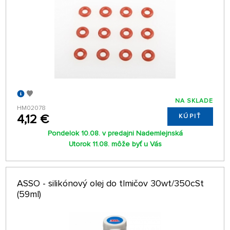
NA SKLADE
HM02078
4,12 €
KÚPIŤ
Pondelok 10.08. v predajni Nademlejnská
Utorok 11.08. môže byť u Vás
ASSO - silikónový olej do tlmičov 30wt/350cSt
(59ml)