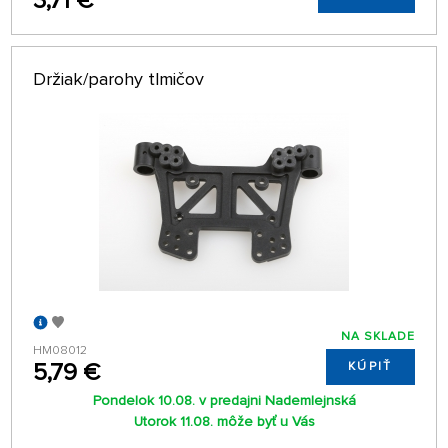
3,71 €
Držiak/parohy tlmičov
NA SKLADE
HM08012
5,79 €
KÚPIŤ
Pondelok 10.08. v predajni Nademlejnská
Utorok 11.08. môže byť u Vás