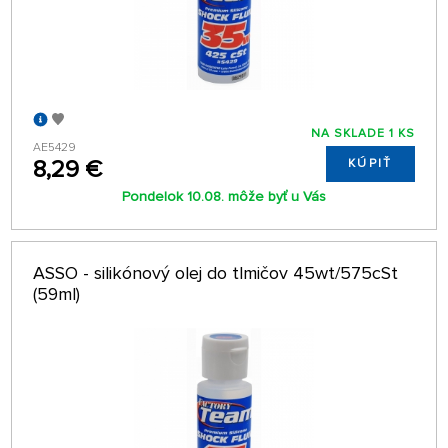
NA SKLADE 1 KS
AE5429
8,29 €
KÚPIŤ
Pondelok 10.08. môže byť u Vás
ASSO - silikónový olej do tlmičov 45wt/575cSt
(59ml)